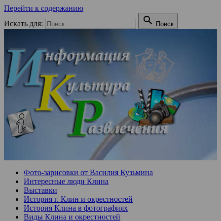
Перейти к содержанию

Искать для:
Поиск
Фото-зарисовки от Василия Кузьмина
Интересные люди Клина
Выставки
История г. Клин и окрестностей
История Клина в фотографиях
Виды Клина и окрестностей