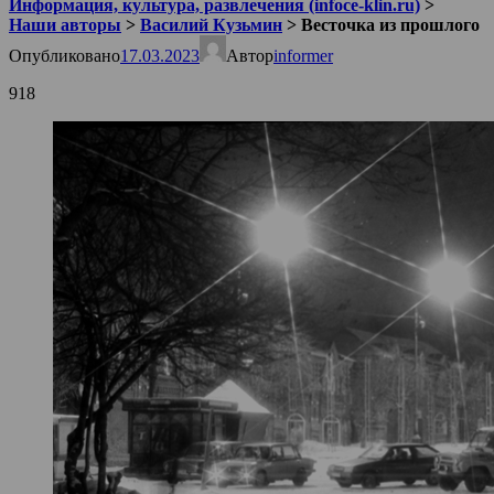
Информация, культура, развлечения (infoce-klin.ru)
>
Наши авторы
>
Василий Кузьмин
>
Весточка из прошлого
Опубликовано
17.03.2023
Автор
informer
918