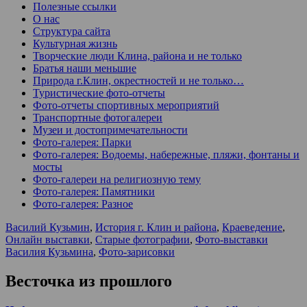
Полезные ссылки
О нас
Структура сайта
Культурная жизнь
Творческие люди Клина, района и не только
Братья наши меньшие
Природа г.Клин, окрестностей и не только…
Туристические фото-отчеты
Фото-отчеты спортивных мероприятий
Транспортные фотогалереи
Музеи и достопримечательности
Фото-галерея: Парки
Фото-галерея: Водоемы, набережные, пляжи, фонтаны и
мосты
Фото-галереи на религиозную тему
Фото-галерея: Памятники
Фото-галерея: Разное
Василий Кузьмин
,
История г. Клин и района
,
Краеведение
,
Онлайн выставки
,
Старые фотографии
,
Фото-выставки
Василия Кузьмина
,
Фото-зарисовки
Весточка из прошлого