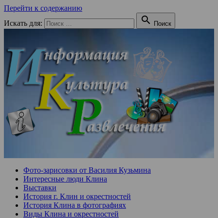
Перейти к содержанию

Искать для:
Поиск
Фото-зарисовки от Василия Кузьмина
Интересные люди Клина
Выставки
История г. Клин и окрестностей
История Клина в фотографиях
Виды Клина и окрестностей