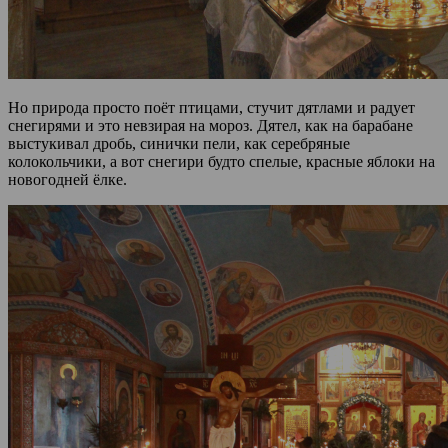
Но природа просто поёт птицами, стучит дятлами и радует
снегирями и это невзирая на мороз. Дятел, как на барабане
выстукивал дробь, синички пели, как серебряные
колокольчики, а вот снегири будто спелые, красные яблоки на
новогодней ёлке.