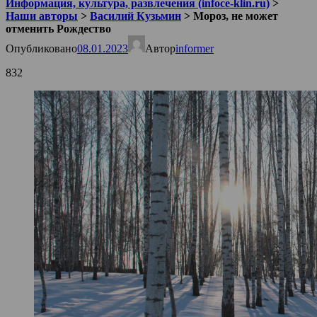
Информация, культура, развлечения (infoce-klin.ru)
>
Наши авторы
>
Василий Кузьмин
>
Мороз, не может
отменить Рождество
Опубликовано
08.01.2023
Автор
informer
832