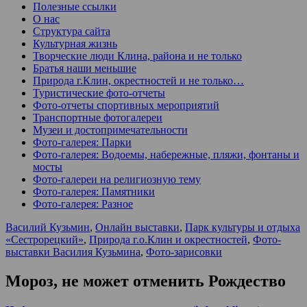
Полезные ссылки
О нас
Структура сайта
Культурная жизнь
Творческие люди Клина, района и не только
Братья наши меньшие
Природа г.Клин, окрестностей и не только…
Туристические фото-отчеты
Фото-отчеты спортивных мероприятий
Транспортные фотогалереи
Музеи и достопримечательности
Фото-галерея: Парки
Фото-галерея: Водоемы, набережные, пляжи, фонтаны и
мосты
Фото-галереи на религиозную тему
Фото-галерея: Памятники
Фото-галерея: Разное
Василий Кузьмин
,
Онлайн выставки
,
Парк культуры и отдыха
«Сестрорецкий»
,
Природа г.о.Клин и окрестностей
,
Фото-
выставки Василия Кузьмина
,
Фото-зарисовки
Мороз, не может отменить Рождество