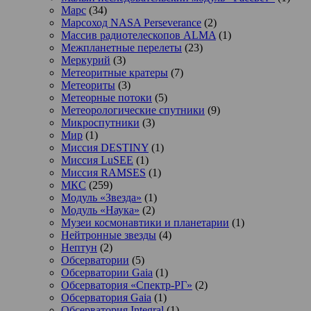
Марс
(34)
Марсоход NASA Perseverance
(2)
Массив радиотелескопов ALMA
(1)
Межпланетные перелеты
(23)
Меркурий
(3)
Метеоритные кратеры
(7)
Метеориты
(3)
Метеорные потоки
(5)
Метеорологические спутники
(9)
Микроспутники
(3)
Мир
(1)
Миссия DESTINY
(1)
Миссия LuSEE
(1)
Миссия RAMSES
(1)
МКС
(259)
Модуль «Звезда»
(1)
Модуль «Наука»
(2)
Музеи космонавтики и планетарии
(1)
Нейтронные звезды
(4)
Нептун
(2)
Обсерватории
(5)
Обсерватории Gaia
(1)
Обсерватория «Спектр-РГ»
(2)
Обсерватория Gaia
(1)
Обсерватория Integral
(1)