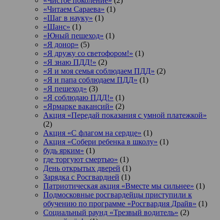
«Чистое поколение»
(2)
«Читаем Сараева»
(1)
«Шаг в науку»
(1)
«Шанс»
(1)
«Юный пешеход»
(1)
«Я донор»
(5)
«Я дружу со светофором!»
(1)
«Я знаю ПДД!»
(2)
«Я и моя семья соблюдаем ПДД»
(2)
«Я и папа соблюдаем ПДД»
(1)
«Я пешеход»
(3)
«Я соблюдаю ПДД!»
(1)
«Ярмарке вакансий»
(2)
Акция «Передай показания с умной платежкой»
(2)
Акция «С флагом на сердце»
(1)
Акция «Собери ребенка в школу»
(1)
будь ярким»
(1)
где торгуют смертью»
(1)
День открытых дверей
(1)
Зарядка с Росгвардией
(1)
Патриотическая акция «Вместе мы сильнее»
(1)
Подмосковные росгвардейцы приступили к
обучению по программе «Росгвардия Драйв»
(1)
Социальный раунд «Трезвый водитель»
(2)