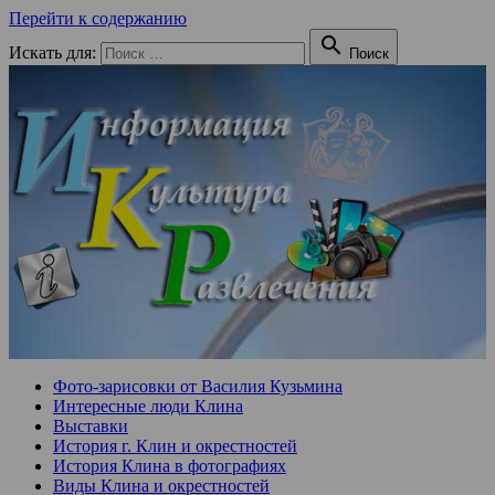
Перейти к содержанию

Искать для:
Поиск
Фото-зарисовки от Василия Кузьмина
Интересные люди Клина
Выставки
История г. Клин и окрестностей
История Клина в фотографиях
Виды Клина и окрестностей