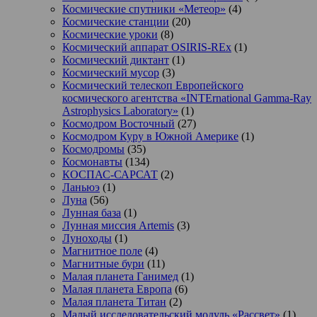
Космические спутники «Метеор»
(4)
Космические станции
(20)
Космические уроки
(8)
Космический аппарат OSIRIS-REx
(1)
Космический диктант
(1)
Космический мусор
(3)
Космический телескоп Европейского
космического агентства «INTErnational Gamma-Ray
Astrophysics Laboratory»
(1)
Космодром Восточный
(27)
Космодром Куру в Южной Америке
(1)
Космодромы
(35)
Космонавты
(134)
КОСПАС-САРСАТ
(2)
Ланьюэ
(1)
Луна
(56)
Лунная база
(1)
Лунная миссия Artemis
(3)
Луноходы
(1)
Магнитное поле
(4)
Магнитные бури
(11)
Малая планета Ганимед
(1)
Малая планета Европа
(6)
Малая планета Титан
(2)
Малый исследовательский модуль «Рассвет»
(1)