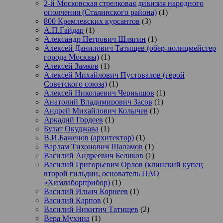
2-й Московская стрелковая дивизия народного
ополчения (Сталинского района)
(1)
800 Кремлевских курсантов
(3)
А.П.Гайдар
(1)
Александр Петрович Шлягин
(1)
Алексей Данилович Татищев (обер-полицмейстер
города Москвы)
(1)
Алексей Замков
(1)
Алексей Михайлович Пустовалов (герой
Советского союза)
(1)
Алексей Николаевич Чернышов
(1)
Анатолий Владимирович Засов
(1)
Андрей Михайлович Колычев
(1)
Аркадий Гордеев
(1)
Булат Окуджава
(1)
В.И.Баженов (архитектор)
(1)
Варлам Тихонович Шаламов
(1)
Василий Андреевич Беликов
(1)
Василий Григорьевич Орлов (клинский купец
второй гильдии, основатель ПАО
«Химлаборприбор)
(1)
Василий Ильич Корнеев
(1)
Василий Карпов
(1)
Василий Никитич Татищев
(2)
Вера Мухина
(1)