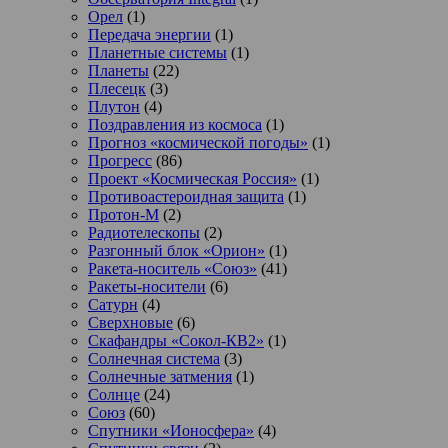
Орел
(1)
Передача энергии
(1)
Планетные системы
(1)
Планеты
(22)
Плесецк
(3)
Плутон
(4)
Поздравления из космоса
(1)
Прогноз «космической погоды»
(1)
Прогресс
(86)
Проект «Космическая Россия»
(1)
Противоастероидная защита
(1)
Протон-М
(2)
Радиотелескопы
(2)
Разгонный блок «Орион»
(1)
Ракета-носитель «Союз»
(41)
Ракеты-носители
(6)
Сатурн
(4)
Сверхновые
(6)
Скафандры «Сокол-КВ2»
(1)
Солнечная система
(3)
Солнечные затмения
(1)
Солнце
(24)
Союз
(60)
Спутники «Ионосфера»
(4)