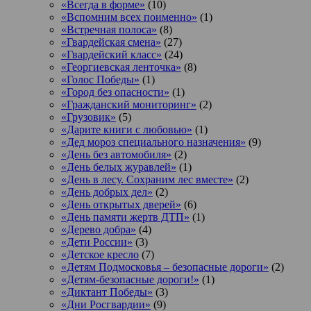
«Всегда в форме»
(10)
«Вспомним всех поименно»
(1)
«Встречная полоса»
(8)
«Гвардейская смена»
(27)
«Гвардейский класс»
(24)
«Георгиевская ленточка»
(8)
«Голос Победы»
(1)
«Город без опасности»
(1)
«Гражданский мониторинг»
(2)
«Грузовик»
(5)
«Дарите книги с любовью»
(1)
«Дед мороз специального назначения»
(9)
«День без автомобиля»
(2)
«День белых журавлей»
(1)
«День в лесу. Сохраним лес вместе»
(2)
«День добрых дел»
(2)
«День открытых дверей»
(6)
«День памяти жертв ДТП»
(1)
«Дерево добра»
(4)
«Дети России»
(3)
«Детское кресло
(7)
«Детям Подмосковья – безопасные дороги»
(2)
«Детям-безопасные дороги!»
(1)
«Диктант Победы»
(3)
«Дни Росгвардии»
(9)