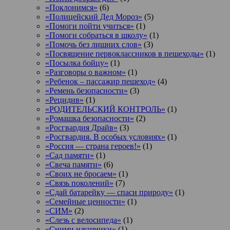
«Поклонимся»
(6)
«Полицейский Дед Мороз»
(5)
«Помоги пойти учиться»
(1)
«Помоги собраться в школу»
(1)
«Помочь без лишних слов»
(3)
«Посвящение первоклассников в пешеходы»
(1)
«Посылка бойцу»
(1)
«Разговоры о важном»
(1)
«Ребенок – пассажир пешеход»
(4)
«Ремень безопасности»
(3)
«Рецидив»
(1)
«РОДИТЕЛЬСКИЙ КОНТРОЛЬ»
(1)
«Ромашка безопасности»
(2)
«Росгвардия Драйв»
(3)
«Росгвардия. В особых условиях»
(1)
«Россия — страна героев!»
(1)
«Сад памяти»
(1)
«Свеча памяти»
(6)
«Своих не бросаем»
(1)
«Связь поколений»
(7)
«Сдай батарейку — спаси природу»
(1)
«Семейные ценности»
(1)
«СИМ»
(2)
«Слезь с велосипеда»
(1)
«Сними наушники»
(1)