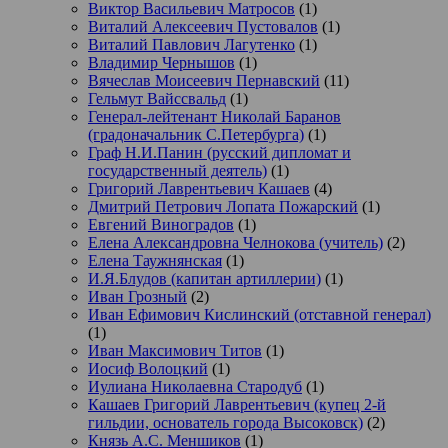
Виктор Васильевич Матросов
(1)
Виталий Алексеевич Пустовалов
(1)
Виталий Павлович Лагутенко
(1)
Владимир Чернышов
(1)
Вячеслав Моисеевич Пернавский
(11)
Гельмут Вайссвальд
(1)
Генерал-лейтенант Николай Баранов
(градоначальник С.Петербурга)
(1)
Граф Н.И.Панин (русский дипломат и
государственный деятель)
(1)
Григорий Лаврентьевич Кашаев
(4)
Дмитрий Петрович Лопата Пожарский
(1)
Евгений Виноградов
(1)
Елена Александровна Челнокова (учитель)
(2)
Елена Таужнянская
(1)
И.Я.Блудов (капитан артиллерии)
(1)
Иван Грозный
(2)
Иван Ефимович Кислинский (отставной генерал)
(1)
Иван Максимович Титов
(1)
Иосиф Волоцкий
(1)
Иулиана Николаевна Стародуб
(1)
Кашаев Григорий Лаврентьевич (купец 2-й
гильдии, основатель города Высоковск)
(2)
Князь А.С. Меншиков
(1)