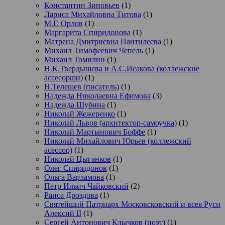
Константин Зиновьев
(1)
Лариса Михайловна Титова
(1)
М.Г. Орлов
(1)
Маргарита Спиридонова
(1)
Матрена Дмитриевна Пантилеева
(1)
Михаил Тимофеевич Чепель
(1)
Михаил Томилин
(1)
Н.К.Твердышева и А.С.Исакова (коллежские
ассесорши)
(1)
Н.Телешев (писатель)
(1)
Надежда Николаевна Ефимова
(3)
Надежда Шубина
(1)
Николай Жежеренко
(1)
Николай Львов (архитектор-самоучка)
(1)
Николай Мартынович Боффе
(1)
Николай Михайлович Юрьев (коллежский
асессор)
(1)
Николай Цыганков
(1)
Олег Спиридонов
(1)
Ольга Варламова
(1)
Петр Ильич Чайковский
(2)
Раиса Дроздова
(1)
Святейший Патриарх Московсковский и всея Руси
Алексий II
(1)
Сергей Антонович Клычков (поэт)
(1)