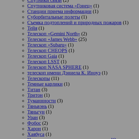
Спутники связи
(2)
Спутниковая система «Гонец»
(1)
Станции приема информации
(1)
Суборбитальные полеты
(1)
Съемка подтоплений и природных пожаров
(1)
Тейя
(1)
Телескоп «Gemini North»
(2)
Телескоп «James Webb»
(25)
Телескоп «Subaru»
(1)
Телескоп CHEOPS
(1)
Телескоп Gaia
(1)
Телескоп LSST
(1)
Телескоп NASA SPHERE
(1)
телескоп имени Дэниела К. Иноуэ
(1)
Телескопы
(11)
Темные карлики
(1)
Титан
(3)
Тритон
(1)
Туманнности
(3)
Тяньвэнь
(1)
Тяньгун
(1)
Уран
(3)
Фобос
(2)
Харон
(1)
Хаябуса
(1)