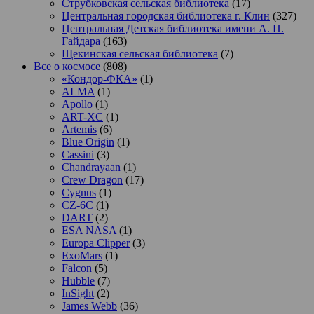
Струбковская сельская библиотека
(17)
Центральная городская библиотека г. Клин
(327)
Центральная Детская библиотека имени А. П.
Гайдара
(163)
Щекинская сельская библиотека
(7)
Все о космосе
(808)
«Кондор-ФКА»
(1)
ALMA
(1)
Apollo
(1)
ART-XC
(1)
Artemis
(6)
Blue Origin
(1)
Cassini
(3)
Chandrayaan
(1)
Crew Dragon
(17)
Cygnus
(1)
CZ-6C
(1)
DART
(2)
ESA NASA
(1)
Europa Clipper
(3)
ExoMars
(1)
Falcon
(5)
Hubble
(7)
InSight
(2)
James Webb
(36)