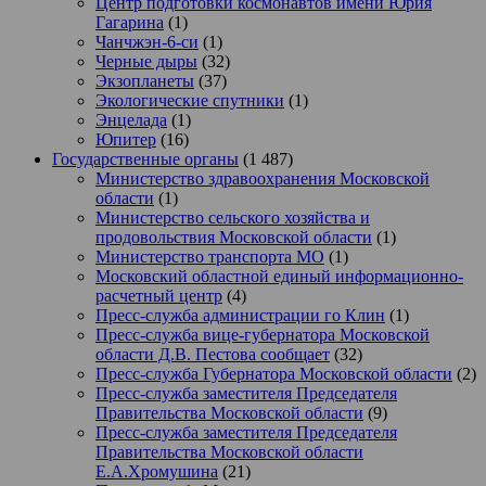
Центр подготовки космонавтов имени Юрия
Гагарина
(1)
Чанчжэн-6-си
(1)
Черные дыры
(32)
Экзопланеты
(37)
Экологические спутники
(1)
Энцелада
(1)
Юпитер
(16)
Государственные органы
(1 487)
Министерство здравоохранения Московской
области
(1)
Министерство сельского хозяйства и
продовольствия Московской области
(1)
Министерство транспорта МО
(1)
Московский областной единый информационно-
расчетный центр
(4)
Пресс-служба администрации го Клин
(1)
Пресс-служба вице-губернатора Московской
области Д.В. Пестова сообщает
(32)
Пресс-служба Губернатора Московской области
(2)
Пресс-служба заместителя Председателя
Правительства Московской области
(9)
Пресс-служба заместителя Председателя
Правительства Московской области
Е.А.Хромушина
(21)