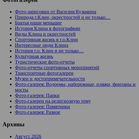
Фото-зарисовки от Василия Кузьмина
Природа г.Клин, окрестностей и не только…
Братья наши меньшие
История Клина в фотографиях
Виды Клина и окрестностей
Спортивная жизнь в г.о.Клин
Интересные люди Клина
История г.о. Клин и не только…
Культурная жизнь
Туристические фото-отчеты
Фото-отчеты спортивных мероприятий
Транспортные фотогалереи
Музеи и достопримечательности
Фото-галерея: Водоемы, набережные, пляжи, фонтаны и
мосты
Фото-галерея: Парки
Фото-галереи на религиозную тему
Фото-галерея: Памятники
Фото-галерея: Разное
Архивы
Август 2026