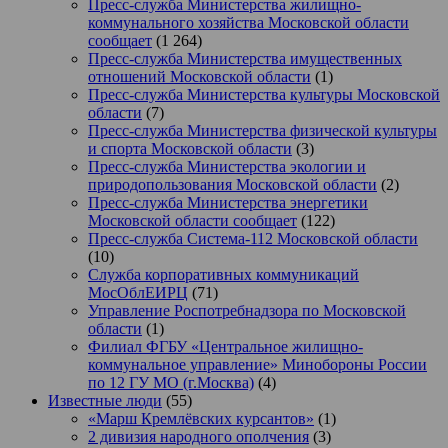
Пресс-служба Министерства жилищно-
коммунального хозяйства Московской области
сообщает
(1 264)
Пресс-служба Министерства имущественных
отношений Московской области
(1)
Пресс-служба Министерства культуры Московской
области
(7)
Пресс-служба Министерства физической культуры
и спорта Московской области
(3)
Пресс-служба Министерства экологии и
природопользования Московской области
(2)
Пресс-служба Министерства энергетики
Московской области сообщает
(122)
Пресс-служба Система-112 Московской области
(10)
Служба корпоративных коммуникаций
МосОблЕИРЦ
(71)
Управление Роспотребнадзора по Московской
области
(1)
Филиал ФГБУ «Центральное жилищно-
коммунальное управление» Минобороны России
по 12 ГУ МО (г.Москва)
(4)
Известные люди
(55)
«Марш Кремлёвских курсантов»
(1)
2 дивизия народного ополчения
(3)