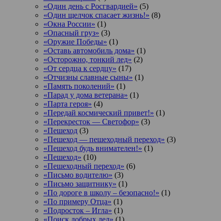
«Один день с Росгвардией»
(5)
«Один щелчок спасает жизнь!»
(8)
«Окна России»
(1)
«Опасный груз»
(3)
«Оружие Победы»
(1)
«Оставь автомобиль дома»
(1)
«Осторожно, тонкий лед»
(2)
«От сердца к сердцу»
(17)
«Отчизны славные сыны»
(1)
«Память поколений»
(1)
«Парад у дома ветерана»
(1)
«Парта героя»
(4)
«Передай космический привет!»
(1)
«Перекресток — Светофор»
(3)
«Пешеход
(3)
«Пешеход — пешеходный переход»
(3)
«Пешеход будь внимателен!»
(1)
«Пешеход»
(10)
«Пешеходный переход»
(6)
«Письмо водителю»
(3)
«Письмо защитнику»
(1)
«По дороге в школу – безопасно!»
(1)
«По примеру Отца»
(1)
«Подросток ‒ Игла»
(1)
«Поиск добрых дел»
(1)