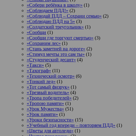
«Собери ребёнка в школу»
(1)
«Соблюдаем ПДД!»
(2)
«Соблюдай ПДД – Сохрани семью»
(2)
«Соблюдаю ПДД на 5»
(3)
«Солдатский треугольник»
(1)
«Сообщи
(1)
«Сообщи где торгуют смертью»
(3)
«Сохраним лес»
(1)
«Стань заметней на дороге»
(2)
«Стимул мечты это сам ты»
(1)
«Студенческий десант»
(4)
«Такси»
(5)
«Тахограф»
(11)
«Технический осмотр»
(6)
«Тонкий лед»
(1)
«Тот самый физрук»
(1)
«Трезвый водитель»
(4)
«Тропа победителей»
(2)
«Тропою памяти»
(1)
«Урок Мужества»
(51)
«Урок памяти»
(1)
«Уроки безопасности»
(15)
«Учебный год впереди – повторяем ПДД»
(1)
«Цветы для автоледи»
(1)