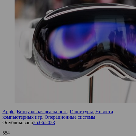
Apple
,
Виртуальная реальность
,
Гарнитуры
,
Новости
компьютерных игр
,
Операционные системы
Опубликовано
25.06.2023
554