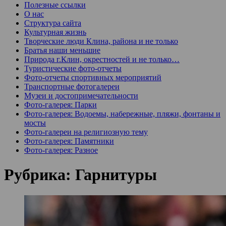
Полезные ссылки
О нас
Структура сайта
Культурная жизнь
Творческие люди Клина, района и не только
Братья наши меньшие
Природа г.Клин, окрестностей и не только…
Туристические фото-отчеты
Фото-отчеты спортивных мероприятий
Транспортные фотогалереи
Музеи и достопримечательности
Фото-галерея: Парки
Фото-галерея: Водоемы, набережные, пляжи, фонтаны и
мосты
Фото-галереи на религиозную тему
Фото-галерея: Памятники
Фото-галерея: Разное
Рубрика:
Гарнитуры