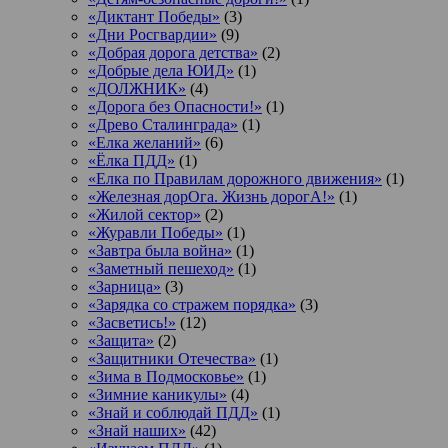
«Диктант Победы»
(3)
«Дни Росгвардии»
(9)
«Добрая дорога детства»
(2)
«Добрые дела ЮИД»
(1)
«ДОЛЖНИК»
(4)
«Дорога без Опасности!»
(1)
«Древо Сталинграда»
(1)
«Елка желаний»
(6)
«Ёлка ПДД»
(1)
«Елка по Правилам дорожного движения»
(1)
«Железная дорОга. Жизнь дорогА!»
(1)
«Жилой сектор»
(2)
«Журавли Победы»
(1)
«Завтра была война»
(1)
«Заметный пешеход»
(1)
«Зарница»
(3)
«Зарядка со стражем порядка»
(3)
«Засветись!»
(12)
«Защита»
(2)
«Защитники Отечества»
(1)
«Зима в Подмосковье»
(1)
«Зимние каникулы»
(4)
«Знай и соблюдай ПДД»
(1)
«Знай наших»
(42)