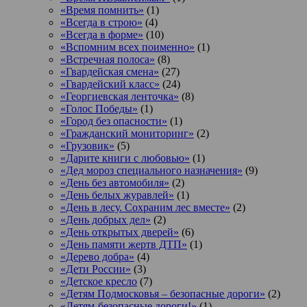
«Время помнить»
(1)
«Всегда в строю»
(4)
«Всегда в форме»
(10)
«Вспомним всех поименно»
(1)
«Встречная полоса»
(8)
«Гвардейская смена»
(27)
«Гвардейский класс»
(24)
«Георгиевская ленточка»
(8)
«Голос Победы»
(1)
«Город без опасности»
(1)
«Гражданский мониторинг»
(2)
«Грузовик»
(5)
«Дарите книги с любовью»
(1)
«Дед мороз специального назначения»
(9)
«День без автомобиля»
(2)
«День белых журавлей»
(1)
«День в лесу. Сохраним лес вместе»
(2)
«День добрых дел»
(2)
«День открытых дверей»
(6)
«День памяти жертв ДТП»
(1)
«Дерево добра»
(4)
«Дети России»
(3)
«Детское кресло
(7)
«Детям Подмосковья – безопасные дороги»
(2)
«Детям-безопасные дороги!»
(1)