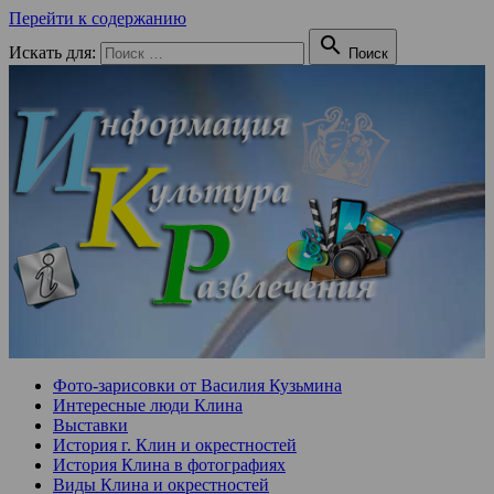
Перейти к содержанию

Искать для:
Поиск
Фото-зарисовки от Василия Кузьмина
Интересные люди Клина
Выставки
История г. Клин и окрестностей
История Клина в фотографиях
Виды Клина и окрестностей