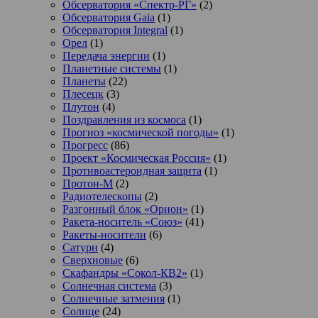
Обсерватория «Спектр-РГ»
(2)
Обсерватория Gaia
(1)
Обсерватория Integral
(1)
Орел
(1)
Передача энергии
(1)
Планетные системы
(1)
Планеты
(22)
Плесецк
(3)
Плутон
(4)
Поздравления из космоса
(1)
Прогноз «космической погоды»
(1)
Прогресс
(86)
Проект «Космическая Россия»
(1)
Противоастероидная защита
(1)
Протон-М
(2)
Радиотелескопы
(2)
Разгонный блок «Орион»
(1)
Ракета-носитель «Союз»
(41)
Ракеты-носители
(6)
Сатурн
(4)
Сверхновые
(6)
Скафандры «Сокол-КВ2»
(1)
Солнечная система
(3)
Солнечные затмения
(1)
Солнце
(24)