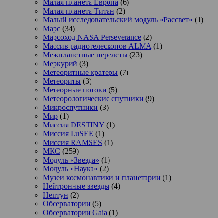
Малая планета Европа
(6)
Малая планета Титан
(2)
Малый исследовательский модуль «Рассвет»
(1)
Марс
(34)
Марсоход NASA Perseverance
(2)
Массив радиотелескопов ALMA
(1)
Межпланетные перелеты
(23)
Меркурий
(3)
Метеоритные кратеры
(7)
Метеориты
(3)
Метеорные потоки
(5)
Метеорологические спутники
(9)
Микроспутники
(3)
Мир
(1)
Миссия DESTINY
(1)
Миссия LuSEE
(1)
Миссия RAMSES
(1)
МКС
(259)
Модуль «Звезда»
(1)
Модуль «Наука»
(2)
Музеи космонавтики и планетарии
(1)
Нейтронные звезды
(4)
Нептун
(2)
Обсерватории
(5)
Обсерватории Gaia
(1)