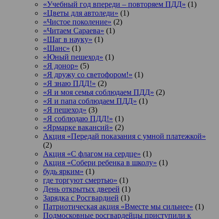
«Учебный год впереди – повторяем ПДД»
(1)
«Цветы для автоледи»
(1)
«Чистое поколение»
(2)
«Читаем Сараева»
(1)
«Шаг в науку»
(1)
«Шанс»
(1)
«Юный пешеход»
(1)
«Я донор»
(5)
«Я дружу со светофором!»
(1)
«Я знаю ПДД!»
(2)
«Я и моя семья соблюдаем ПДД»
(2)
«Я и папа соблюдаем ПДД»
(1)
«Я пешеход»
(3)
«Я соблюдаю ПДД!»
(1)
«Ярмарке вакансий»
(2)
Акция «Передай показания с умной платежкой»
(2)
Акция «С флагом на сердце»
(1)
Акция «Собери ребенка в школу»
(1)
будь ярким»
(1)
где торгуют смертью»
(1)
День открытых дверей
(1)
Зарядка с Росгвардией
(1)
Патриотическая акция «Вместе мы сильнее»
(1)
Подмосковные росгвардейцы приступили к