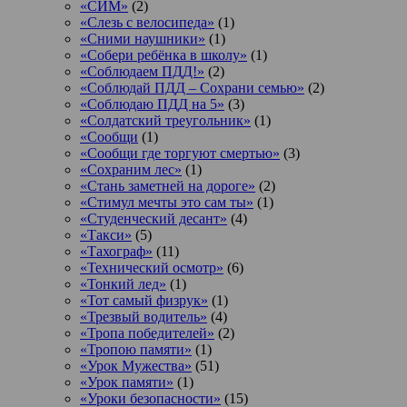
«СИМ»
(2)
«Слезь с велосипеда»
(1)
«Сними наушники»
(1)
«Собери ребёнка в школу»
(1)
«Соблюдаем ПДД!»
(2)
«Соблюдай ПДД – Сохрани семью»
(2)
«Соблюдаю ПДД на 5»
(3)
«Солдатский треугольник»
(1)
«Сообщи
(1)
«Сообщи где торгуют смертью»
(3)
«Сохраним лес»
(1)
«Стань заметней на дороге»
(2)
«Стимул мечты это сам ты»
(1)
«Студенческий десант»
(4)
«Такси»
(5)
«Тахограф»
(11)
«Технический осмотр»
(6)
«Тонкий лед»
(1)
«Тот самый физрук»
(1)
«Трезвый водитель»
(4)
«Тропа победителей»
(2)
«Тропою памяти»
(1)
«Урок Мужества»
(51)
«Урок памяти»
(1)
«Уроки безопасности»
(15)