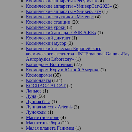
Космические аппараты «Ресурс-П»
(4)
Космические аппараты «УниверСат-2023»
(2)
Космические аппараты «УниверСат»
(1)
Космические спутники «Метеор»
(4)
Космические станции
(20)
Космические уроки
(8)
Космический аппарат OSIRIS-REx
(1)
Космический диктант
(1)
Космический мусор
(3)
Космический телескоп Европейского
космического агентства «INTErnational Gamma-Ray
Astrophysics Laboratory»
(1)
Космодром Восточный
(27)
Космодром Куру в Южной Америке
(1)
Космодромы
(35)
Космонавты
(134)
КОСПАС-САРСАТ
(2)
Ланьюэ
(1)
Луна
(56)
Лунная база
(1)
Лунная миссия Artemis
(3)
Луноходы
(1)
Магнитное поле
(4)
Магнитные бури
(11)
Малая планета Ганимед
(1)