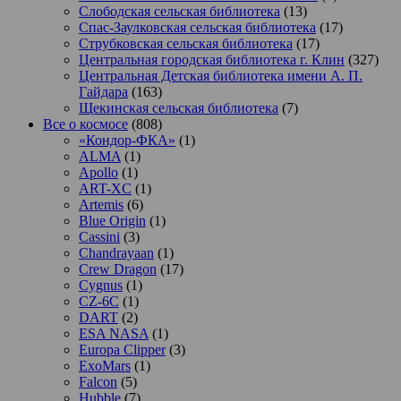
Слободская сельская библиотека
(13)
Спас-Заулковская сельская библиотека
(17)
Струбковская сельская библиотека
(17)
Центральная городская библиотека г. Клин
(327)
Центральная Детская библиотека имени А. П.
Гайдара
(163)
Щекинская сельская библиотека
(7)
Все о космосе
(808)
«Кондор-ФКА»
(1)
ALMA
(1)
Apollo
(1)
ART-XC
(1)
Artemis
(6)
Blue Origin
(1)
Cassini
(3)
Chandrayaan
(1)
Crew Dragon
(17)
Cygnus
(1)
CZ-6C
(1)
DART
(2)
ESA NASA
(1)
Europa Clipper
(3)
ExoMars
(1)
Falcon
(5)
Hubble
(7)