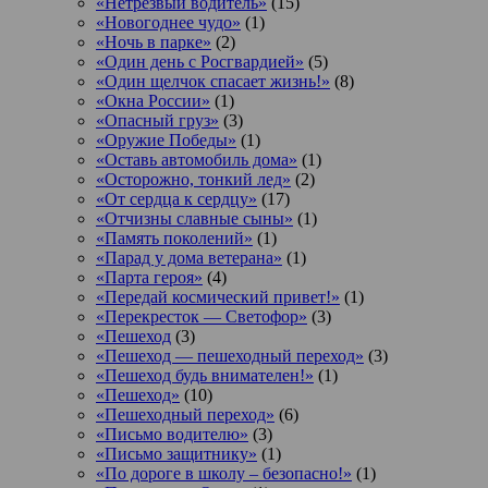
«Нетрезвый водитель»
(15)
«Новогоднее чудо»
(1)
«Ночь в парке»
(2)
«Один день с Росгвардией»
(5)
«Один щелчок спасает жизнь!»
(8)
«Окна России»
(1)
«Опасный груз»
(3)
«Оружие Победы»
(1)
«Оставь автомобиль дома»
(1)
«Осторожно, тонкий лед»
(2)
«От сердца к сердцу»
(17)
«Отчизны славные сыны»
(1)
«Память поколений»
(1)
«Парад у дома ветерана»
(1)
«Парта героя»
(4)
«Передай космический привет!»
(1)
«Перекресток — Светофор»
(3)
«Пешеход
(3)
«Пешеход — пешеходный переход»
(3)
«Пешеход будь внимателен!»
(1)
«Пешеход»
(10)
«Пешеходный переход»
(6)
«Письмо водителю»
(3)
«Письмо защитнику»
(1)
«По дороге в школу – безопасно!»
(1)