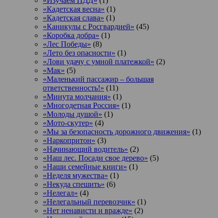
«Изучаем ПДД»
(1)
«Кадетская весна»
(1)
«Кадетская слава»
(1)
«Каникулы с Росгвардией»
(45)
«Коробка добра»
(1)
«Лес Победы»
(8)
«Лето без опасности»
(1)
«Лови удачу с умной платежкой»
(2)
«Мак»
(5)
«Маленький пассажир – большая
ответственность!»
(11)
«Минута молчания»
(1)
«Многодетная Россия»
(1)
«Молоды душой»
(1)
«Мото-скутер»
(4)
«Мы за безопасность дорожного движения»
(1)
«Наркопритон»
(3)
«Начинающий водитель»
(2)
«Наш лес. Посади свое дерево»
(5)
«Наши семейные книги»
(1)
«Неделя мужества»
(1)
«Некуда спешить»
(6)
«Нелегал»
(4)
«Нелегальный перевозчик»
(1)
«Нет ненависти и вражде»
(2)