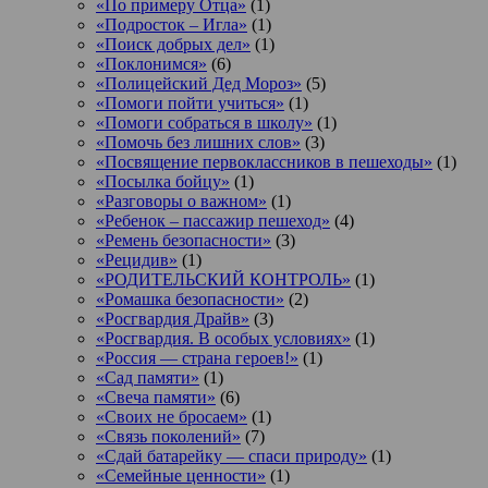
«По примеру Отца»
(1)
«Подросток ‒ Игла»
(1)
«Поиск добрых дел»
(1)
«Поклонимся»
(6)
«Полицейский Дед Мороз»
(5)
«Помоги пойти учиться»
(1)
«Помоги собраться в школу»
(1)
«Помочь без лишних слов»
(3)
«Посвящение первоклассников в пешеходы»
(1)
«Посылка бойцу»
(1)
«Разговоры о важном»
(1)
«Ребенок – пассажир пешеход»
(4)
«Ремень безопасности»
(3)
«Рецидив»
(1)
«РОДИТЕЛЬСКИЙ КОНТРОЛЬ»
(1)
«Ромашка безопасности»
(2)
«Росгвардия Драйв»
(3)
«Росгвардия. В особых условиях»
(1)
«Россия — страна героев!»
(1)
«Сад памяти»
(1)
«Свеча памяти»
(6)
«Своих не бросаем»
(1)
«Связь поколений»
(7)
«Сдай батарейку — спаси природу»
(1)
«Семейные ценности»
(1)