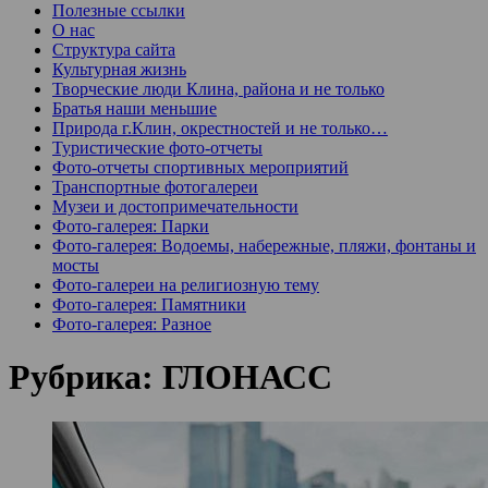
Полезные ссылки
О нас
Структура сайта
Культурная жизнь
Творческие люди Клина, района и не только
Братья наши меньшие
Природа г.Клин, окрестностей и не только…
Туристические фото-отчеты
Фото-отчеты спортивных мероприятий
Транспортные фотогалереи
Музеи и достопримечательности
Фото-галерея: Парки
Фото-галерея: Водоемы, набережные, пляжи, фонтаны и
мосты
Фото-галереи на религиозную тему
Фото-галерея: Памятники
Фото-галерея: Разное
Рубрика:
ГЛОНАСС