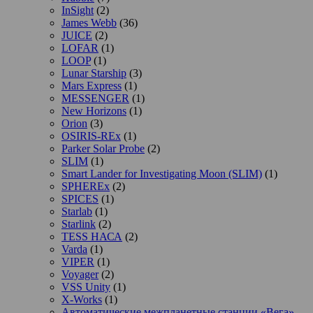
InSight
(2)
James Webb
(36)
JUICE
(2)
LOFAR
(1)
LOOP
(1)
Lunar Starship
(3)
Mars Express
(1)
MESSENGER
(1)
New Horizons
(1)
Orion
(3)
OSIRIS-REx
(1)
Parker Solar Probe
(2)
SLIM
(1)
Smart Lander for Investigating Moon (SLIM)
(1)
SPHEREx
(2)
SPICES
(1)
Starlab
(1)
Starlink
(2)
TESS НАСА
(2)
Varda
(1)
VIPER
(1)
Voyager
(2)
VSS Unity
(1)
X-Works
(1)
Автоматические межпланетные станции «Вега»