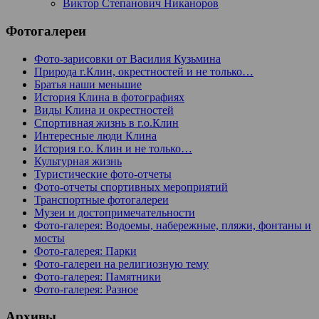
Виктор Степанович Никаноров
Фотогалереи
Фото-зарисовки от Василия Кузьмина
Природа г.Клин, окрестностей и не только…
Братья наши меньшие
История Клина в фотографиях
Виды Клина и окрестностей
Спортивная жизнь в г.о.Клин
Интересные люди Клина
История г.о. Клин и не только…
Культурная жизнь
Туристические фото-отчеты
Фото-отчеты спортивных мероприятий
Транспортные фотогалереи
Музеи и достопримечательности
Фото-галерея: Водоемы, набережные, пляжи, фонтаны и
мосты
Фото-галерея: Парки
Фото-галереи на религиозную тему
Фото-галерея: Памятники
Фото-галерея: Разное
Архивы