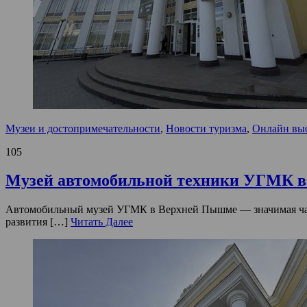
Музеи и достопримечательности
,
Новости туризма
,
Онлайн вы
105
Музей автомобильной техники УГМК 
Автомобильный музей УГМК в Верхней Пышме — значимая часть 
развития […]
Читать Далее