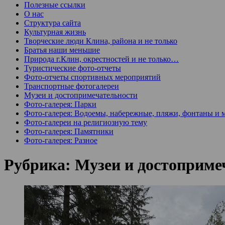
Полезные ссылки
О нас
Структура сайта
Культурная жизнь
Творческие люди Клина, района и не только
Братья наши меньшие
Природа г.Клин, окрестностей и не только…
Туристические фото-отчеты
Фото-отчеты спортивных мероприятий
Транспортные фотогалереи
Музеи и достопримечательности
Фото-галерея: Парки
Фото-галерея: Водоемы, набережные, пляжи, фонтаны и 
Фото-галереи на религиозную тему
Фото-галерея: Памятники
Фото-галерея: Разное
Рубрика:
Музеи и достоприме