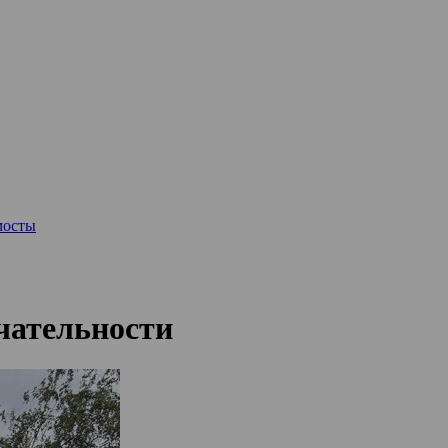
мосты
чательности