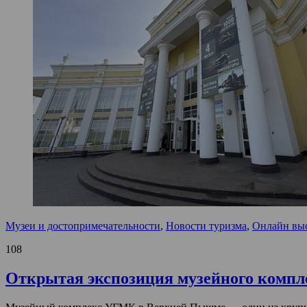
Музеи и достопримечательности
,
Новости туризма
,
Онлайн вы
108
Открытая экспозиция музейного комп