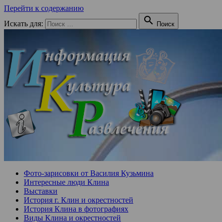
Перейти к содержанию

Искать для:
Поиск
Фото-зарисовки от Василия Кузьмина
Интересные люди Клина
Выставки
История г. Клин и окрестностей
История Клина в фотографиях
Виды Клина и окрестностей