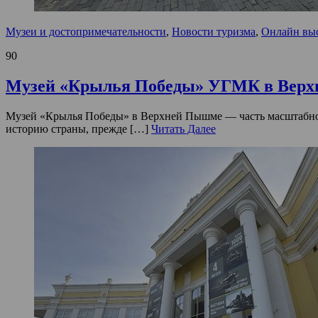
Музеи и достопримечательности
,
Новости туризма
,
Онлайн вы
90
Музей «Крылья Победы» УГМК в Вер
Музей «Крылья Победы» в Верхней Пышме — часть масштабног
историю страны, прежде […]
Читать Далее