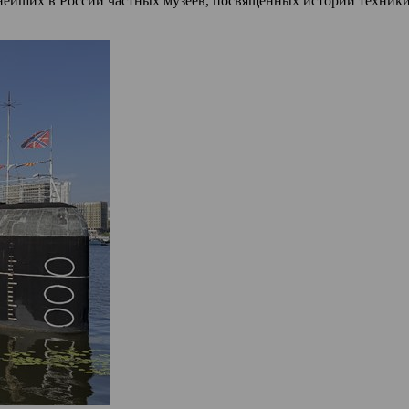
ших в России частных музеев, посвящённых истории техники.