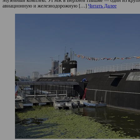
Музейный комплекс УГМК в Верхней Пышме — один из крупней
авиационную и железнодорожную […]
Читать Далее