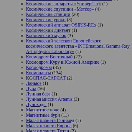
Космические аппараты «УниверСат»
(1)
Космические спутники «Метеор»
(4)
Космические станции
(20)
Космические уроки
(8)
Космический аппарат OSIRIS-REx
(1)
Космический диктант
(1)
Космический мусор
(3)
Космический телескоп Европейского
космического агентства «INTErnational Gamma-Ray
Astrophysics Laboratory»
(1)
Космодром Восточный
(27)
Космодром Куру в Южной Америке
(1)
Космодромы
(35)
Космонавты
(134)
КОСПАС-САРСАТ
(2)
Ланьюэ
(1)
Луна
(56)
Лунная база
(1)
Лунная миссия Artemis
(3)
Луноходы
(1)
Магнитное поле
(4)
Магнитные бури
(11)
Малая планета Ганимед
(1)
Малая планета Европа
(6)
Малая планета Титан
(2)