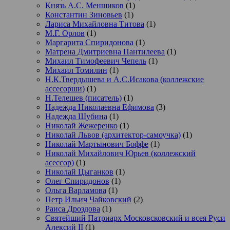
Князь А.С. Меншиков
(1)
Константин Зиновьев
(1)
Лариса Михайловна Титова
(1)
М.Г. Орлов
(1)
Маргарита Спиридонова
(1)
Матрена Дмитриевна Пантилеева
(1)
Михаил Тимофеевич Чепель
(1)
Михаил Томилин
(1)
Н.К.Твердышева и А.С.Исакова (коллежские
ассесорши)
(1)
Н.Телешев (писатель)
(1)
Надежда Николаевна Ефимова
(3)
Надежда Шубина
(1)
Николай Жежеренко
(1)
Николай Львов (архитектор-самоучка)
(1)
Николай Мартынович Боффе
(1)
Николай Михайлович Юрьев (коллежский
асессор)
(1)
Николай Цыганков
(1)
Олег Спиридонов
(1)
Ольга Варламова
(1)
Петр Ильич Чайковский
(2)
Раиса Дроздова
(1)
Святейший Патриарх Московсковский и всея Руси
Алексий II
(1)