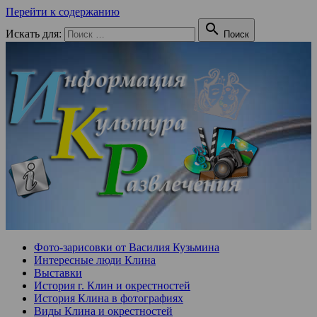
Перейти к содержанию

Искать для:
Поиск
Фото-зарисовки от Василия Кузьмина
Интересные люди Клина
Выставки
История г. Клин и окрестностей
История Клина в фотографиях
Виды Клина и окрестностей