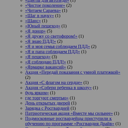
«Цветы для автоледи»
(1)
«Чистое поколение»
(2)
«Читаем Сараева»
(1)
«Шаг в науку»
(1)
«Шанс»
(1)
«Юный пешеход»
(1)
«Я донор»
(5)
«Я дружу со светофором!»
(1)
«Я знаю ПДД!»
(2)
«Я и моя семья соблюдаем ПДД»
(2)
«Я и папа соблюдаем ПДД»
(1)
«Я пешеход»
(3)
«Я соблюдаю ПДД!»
(1)
«Ярмарке вакансий»
(2)
Акция «Передай показания с умной платежкой»
(2)
Акция «С флагом на сердце»
(1)
Акция «Собери ребенка в школу»
(1)
будь ярким»
(1)
где торгуют смертью»
(1)
День открытых дверей
(1)
Зарядка с Росгвардией
(1)
Патриотическая акция «Вместе мы сильнее»
(1)
Подмосковные росгвардейцы приступили к
обучению по программе «Росгвардия Драйв»
(1)