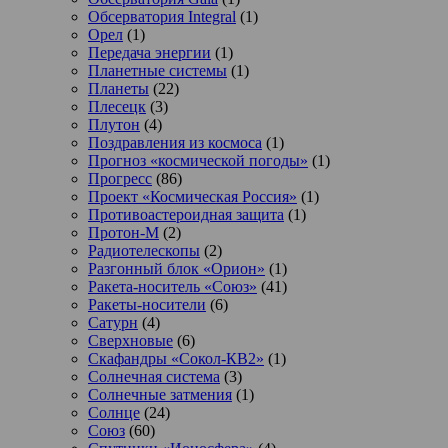
Обсерватория Integral
(1)
Орел
(1)
Передача энергии
(1)
Планетные системы
(1)
Планеты
(22)
Плесецк
(3)
Плутон
(4)
Поздравления из космоса
(1)
Прогноз «космической погоды»
(1)
Прогресс
(86)
Проект «Космическая Россия»
(1)
Противоастероидная защита
(1)
Протон-М
(2)
Радиотелескопы
(2)
Разгонный блок «Орион»
(1)
Ракета-носитель «Союз»
(41)
Ракеты-носители
(6)
Сатурн
(4)
Сверхновые
(6)
Скафандры «Сокол-КВ2»
(1)
Солнечная система
(3)
Солнечные затмения
(1)
Солнце
(24)
Союз
(60)