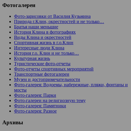
Фотогалереи
Фото-зарисовки от Василия Кузьмина
Природа г.Клин, окрестностей и не только…
Братья наши меньшие
История Клина в фотографиях
Виды Клина и окрестностей
Спортивная жизнь в г.о.Клин
Интересные люди Клина
История г.о. Клин и не только…
Культурная жизнь
Туристические фото-отчеты
Фото-отчеты спортивных мероприятий
Транспортные фотогалереи
Музеи и достопримечательности
Фото-галерея: Водоемы, набережные, пляжи, фонтаны и
мосты
Фото-галерея: Парки
Фото-галереи на религиозную тему
Фото-галерея: Памятники
Фото-галерея: Разное
Архивы