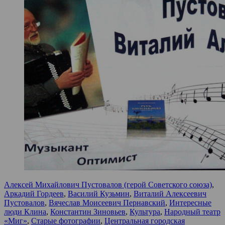
Алексей Михайлович Пустовалов (герой Советского союза)
,
Аркадий Гордеев
,
Василий Кузьмин
,
Виталий Алексеевич
Пустовалов
,
Вячеслав Моисеевич Пернавский
,
Интересные
люди Клина
,
Константин Зиновьев
,
Культура
,
Народный театр
«Миг»
,
Старые фотографии
,
Центральная городская