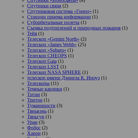
Спутники «Ионосфера»
(4)
Спутники связи
(2)
Спутниковая система «Гонец»
(1)
Станции приема информации
(1)
Суборбитальные полеты
(1)
Съемка подтоплений и природных пожаров
(1)
Тейя
(1)
Телескоп «Gemini North»
(2)
Телескоп «James Webb»
(25)
Телескоп «Subaru»
(1)
Телескоп CHEOPS
(1)
Телескоп Gaia
(1)
Телескоп LSST
(1)
Телескоп NASA SPHERE
(1)
телескоп имени Дэниела К. Иноуэ
(1)
Телескопы
(11)
Темные карлики
(1)
Титан
(3)
Тритон
(1)
Туманнности
(3)
Тяньвэнь
(1)
Тяньгун
(1)
Уран
(3)
Фобос
(2)
Харон
(1)