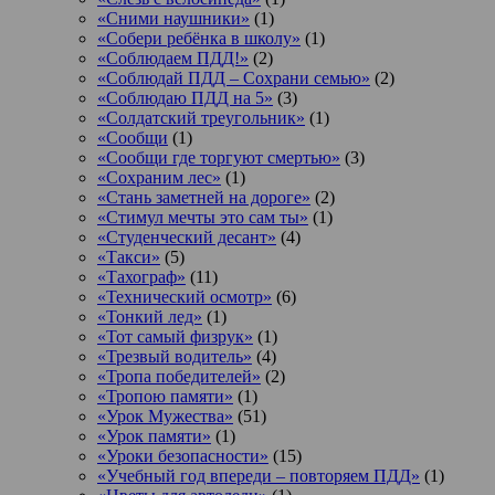
«Сними наушники»
(1)
«Собери ребёнка в школу»
(1)
«Соблюдаем ПДД!»
(2)
«Соблюдай ПДД – Сохрани семью»
(2)
«Соблюдаю ПДД на 5»
(3)
«Солдатский треугольник»
(1)
«Сообщи
(1)
«Сообщи где торгуют смертью»
(3)
«Сохраним лес»
(1)
«Стань заметней на дороге»
(2)
«Стимул мечты это сам ты»
(1)
«Студенческий десант»
(4)
«Такси»
(5)
«Тахограф»
(11)
«Технический осмотр»
(6)
«Тонкий лед»
(1)
«Тот самый физрук»
(1)
«Трезвый водитель»
(4)
«Тропа победителей»
(2)
«Тропою памяти»
(1)
«Урок Мужества»
(51)
«Урок памяти»
(1)
«Уроки безопасности»
(15)
«Учебный год впереди – повторяем ПДД»
(1)