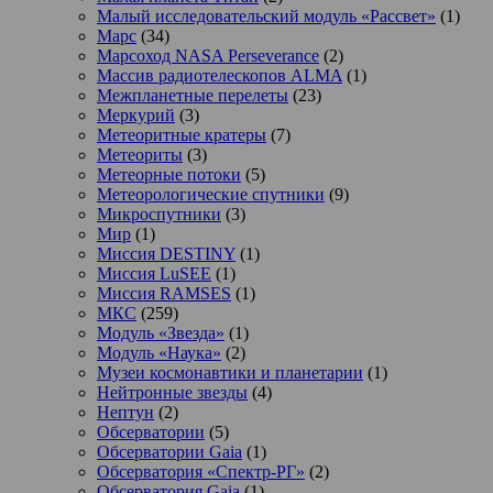
Малый исследовательский модуль «Рассвет»
(1)
Марс
(34)
Марсоход NASA Perseverance
(2)
Массив радиотелескопов ALMA
(1)
Межпланетные перелеты
(23)
Меркурий
(3)
Метеоритные кратеры
(7)
Метеориты
(3)
Метеорные потоки
(5)
Метеорологические спутники
(9)
Микроспутники
(3)
Мир
(1)
Миссия DESTINY
(1)
Миссия LuSEE
(1)
Миссия RAMSES
(1)
МКС
(259)
Модуль «Звезда»
(1)
Модуль «Наука»
(2)
Музеи космонавтики и планетарии
(1)
Нейтронные звезды
(4)
Нептун
(2)
Обсерватории
(5)
Обсерватории Gaia
(1)
Обсерватория «Спектр-РГ»
(2)
Обсерватория Gaia
(1)