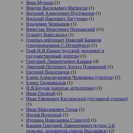
Вера Мухина
(1)
Виктор Васильевич Матросов
(1)
Виталий Алексеевич Пустовалов
(1)
Виталий Павлович Лагутенко
(1)
Владимир Чернышов
(1)
Вячеслав Моисеевич Пернавский
(11)
Гельмут Вайссвальд
(1)
Генерал-лейтенант Николай Баранов
(градоначальник С.Петербурга)
(1)
Граф Н.И.Панин (русский дипломат и
государственный деятель)
(1)
Григорий Лаврентьевич Кашаев
(4)
Дмитрий Петрович Лопата Пожарский
(1)
Евгений Виноградов
(1)
Елена Александровна Челнокова (учитель)
(2)
Елена Таужнянская
(1)
И.Я.Блудов (капитан артиллерии)
(1)
Иван Грозный
(2)
Иван Ефимович Кислинский (отставной генерал)
(1)
Иван Максимович Титов
(1)
Иосиф Волоцкий
(1)
Иулиана Николаевна Стародуб
(1)
Кашаев Григорий Лаврентьевич (купец 2-й
гильдии, основатель города Высоковск)
(2)