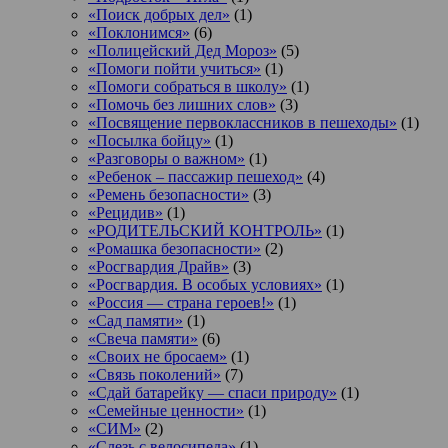
«Поиск добрых дел»
(1)
«Поклонимся»
(6)
«Полицейский Дед Мороз»
(5)
«Помоги пойти учиться»
(1)
«Помоги собраться в школу»
(1)
«Помочь без лишних слов»
(3)
«Посвящение первоклассников в пешеходы»
(1)
«Посылка бойцу»
(1)
«Разговоры о важном»
(1)
«Ребенок – пассажир пешеход»
(4)
«Ремень безопасности»
(3)
«Рецидив»
(1)
«РОДИТЕЛЬСКИЙ КОНТРОЛЬ»
(1)
«Ромашка безопасности»
(2)
«Росгвардия Драйв»
(3)
«Росгвардия. В особых условиях»
(1)
«Россия — страна героев!»
(1)
«Сад памяти»
(1)
«Свеча памяти»
(6)
«Своих не бросаем»
(1)
«Связь поколений»
(7)
«Сдай батарейку — спаси природу»
(1)
«Семейные ценности»
(1)
«СИМ»
(2)
«Слезь с велосипеда»
(1)