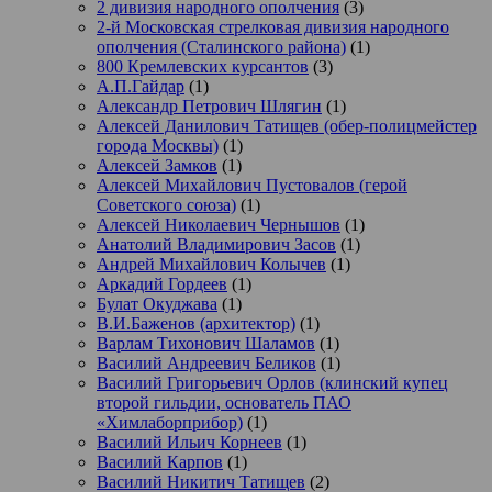
2 дивизия народного ополчения
(3)
2-й Московская стрелковая дивизия народного
ополчения (Сталинского района)
(1)
800 Кремлевских курсантов
(3)
А.П.Гайдар
(1)
Александр Петрович Шлягин
(1)
Алексей Данилович Татищев (обер-полицмейстер
города Москвы)
(1)
Алексей Замков
(1)
Алексей Михайлович Пустовалов (герой
Советского союза)
(1)
Алексей Николаевич Чернышов
(1)
Анатолий Владимирович Засов
(1)
Андрей Михайлович Колычев
(1)
Аркадий Гордеев
(1)
Булат Окуджава
(1)
В.И.Баженов (архитектор)
(1)
Варлам Тихонович Шаламов
(1)
Василий Андреевич Беликов
(1)
Василий Григорьевич Орлов (клинский купец
второй гильдии, основатель ПАО
«Химлаборприбор)
(1)
Василий Ильич Корнеев
(1)
Василий Карпов
(1)
Василий Никитич Татищев
(2)