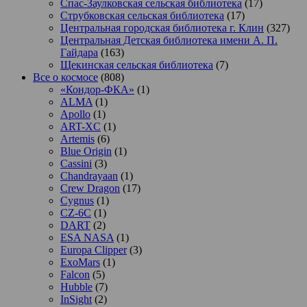
Спас-Заулковская сельская библиотека
(17)
Струбковская сельская библиотека
(17)
Центральная городская библиотека г. Клин
(327)
Центральная Детская библиотека имени А. П.
Гайдара
(163)
Щекинская сельская библиотека
(7)
Все о космосе
(808)
«Кондор-ФКА»
(1)
ALMA
(1)
Apollo
(1)
ART-XC
(1)
Artemis
(6)
Blue Origin
(1)
Cassini
(3)
Chandrayaan
(1)
Crew Dragon
(17)
Cygnus
(1)
CZ-6C
(1)
DART
(2)
ESA NASA
(1)
Europa Clipper
(3)
ExoMars
(1)
Falcon
(5)
Hubble
(7)
InSight
(2)