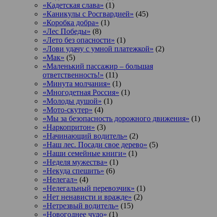
«Кадетская слава»
(1)
«Каникулы с Росгвардией»
(45)
«Коробка добра»
(1)
«Лес Победы»
(8)
«Лето без опасности»
(1)
«Лови удачу с умной платежкой»
(2)
«Мак»
(5)
«Маленький пассажир – большая
ответственность!»
(11)
«Минута молчания»
(1)
«Многодетная Россия»
(1)
«Молоды душой»
(1)
«Мото-скутер»
(4)
«Мы за безопасность дорожного движения»
(1)
«Наркопритон»
(3)
«Начинающий водитель»
(2)
«Наш лес. Посади свое дерево»
(5)
«Наши семейные книги»
(1)
«Неделя мужества»
(1)
«Некуда спешить»
(6)
«Нелегал»
(4)
«Нелегальный перевозчик»
(1)
«Нет ненависти и вражде»
(2)
«Нетрезвый водитель»
(15)
«Новогоднее чудо»
(1)