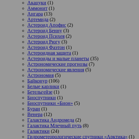
Акацуки
(1)
Аммонит
(1)
Ангара
(13)
Артемида
(2)
Астероид Апофис
(2)
Астероид Бенну
(3)
Астероид Психея
(2)
Астероид Рюгу
(3)
Астероид Фаэтон
(1)
Астероидная защита
(1)
Астероиды и малые планеты
(35)
Астрономические прогнозы
(7)
Астрономические явления
(5)
Астрономия
(5)
Байконур
(106)
Белые карлики
(1)
Бетельгейзе
(1)
Биоспутники
(1)
Биоспутники «Бион»
(5)
Буран
(1)
Венера
(12)
Галактика Андромеда
(2)
Галактика Млечный путь
(8)
Галактики
(24)
Гидрометеорологические спутники «Арктика»
(1)