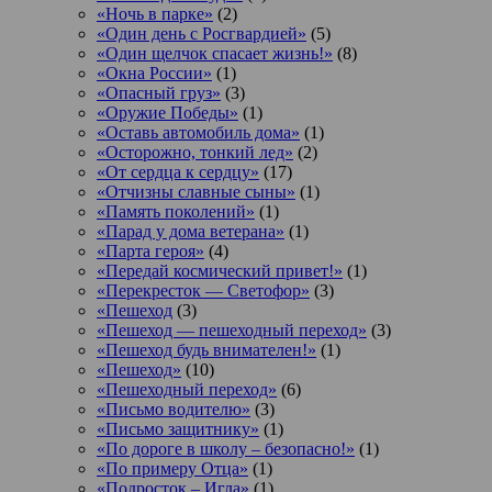
«Ночь в парке»
(2)
«Один день с Росгвардией»
(5)
«Один щелчок спасает жизнь!»
(8)
«Окна России»
(1)
«Опасный груз»
(3)
«Оружие Победы»
(1)
«Оставь автомобиль дома»
(1)
«Осторожно, тонкий лед»
(2)
«От сердца к сердцу»
(17)
«Отчизны славные сыны»
(1)
«Память поколений»
(1)
«Парад у дома ветерана»
(1)
«Парта героя»
(4)
«Передай космический привет!»
(1)
«Перекресток — Светофор»
(3)
«Пешеход
(3)
«Пешеход — пешеходный переход»
(3)
«Пешеход будь внимателен!»
(1)
«Пешеход»
(10)
«Пешеходный переход»
(6)
«Письмо водителю»
(3)
«Письмо защитнику»
(1)
«По дороге в школу – безопасно!»
(1)
«По примеру Отца»
(1)
«Подросток ‒ Игла»
(1)