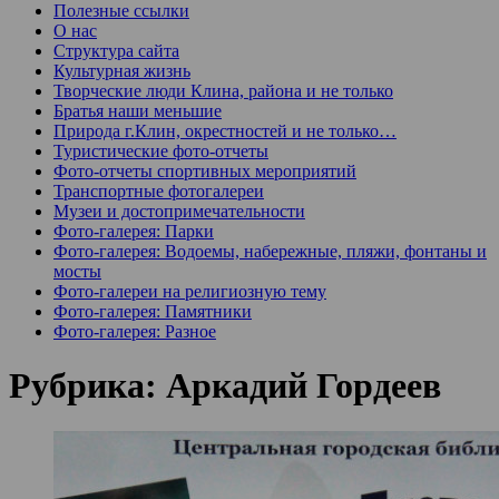
Полезные ссылки
О нас
Структура сайта
Культурная жизнь
Творческие люди Клина, района и не только
Братья наши меньшие
Природа г.Клин, окрестностей и не только…
Туристические фото-отчеты
Фото-отчеты спортивных мероприятий
Транспортные фотогалереи
Музеи и достопримечательности
Фото-галерея: Парки
Фото-галерея: Водоемы, набережные, пляжи, фонтаны и
мосты
Фото-галереи на религиозную тему
Фото-галерея: Памятники
Фото-галерея: Разное
Рубрика:
Аркадий Гордеев