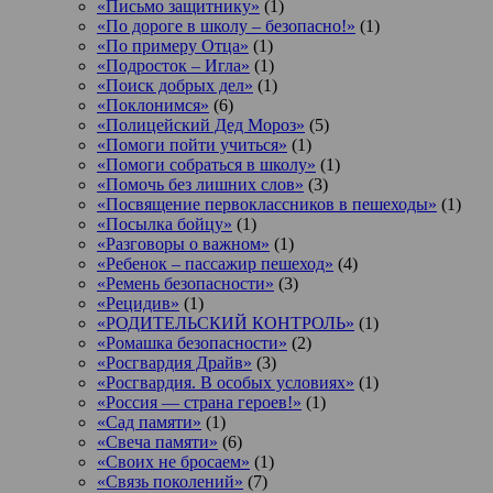
«Письмо защитнику»
(1)
«По дороге в школу – безопасно!»
(1)
«По примеру Отца»
(1)
«Подросток ‒ Игла»
(1)
«Поиск добрых дел»
(1)
«Поклонимся»
(6)
«Полицейский Дед Мороз»
(5)
«Помоги пойти учиться»
(1)
«Помоги собраться в школу»
(1)
«Помочь без лишних слов»
(3)
«Посвящение первоклассников в пешеходы»
(1)
«Посылка бойцу»
(1)
«Разговоры о важном»
(1)
«Ребенок – пассажир пешеход»
(4)
«Ремень безопасности»
(3)
«Рецидив»
(1)
«РОДИТЕЛЬСКИЙ КОНТРОЛЬ»
(1)
«Ромашка безопасности»
(2)
«Росгвардия Драйв»
(3)
«Росгвардия. В особых условиях»
(1)
«Россия — страна героев!»
(1)
«Сад памяти»
(1)
«Свеча памяти»
(6)
«Своих не бросаем»
(1)
«Связь поколений»
(7)