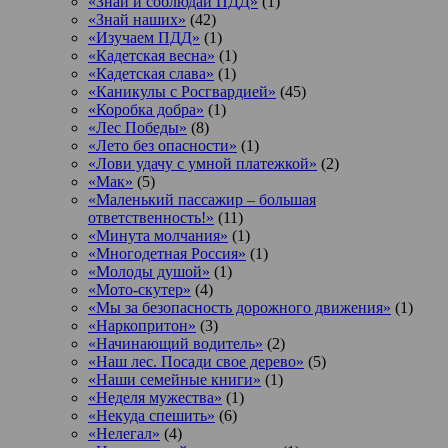
«Знай и соблюдай ПДД»
(1)
«Знай наших»
(42)
«Изучаем ПДД»
(1)
«Кадетская весна»
(1)
«Кадетская слава»
(1)
«Каникулы с Росгвардией»
(45)
«Коробка добра»
(1)
«Лес Победы»
(8)
«Лето без опасности»
(1)
«Лови удачу с умной платежкой»
(2)
«Мак»
(5)
«Маленький пассажир – большая
ответственность!»
(11)
«Минута молчания»
(1)
«Многодетная Россия»
(1)
«Молоды душой»
(1)
«Мото-скутер»
(4)
«Мы за безопасность дорожного движения»
(1)
«Наркопритон»
(3)
«Начинающий водитель»
(2)
«Наш лес. Посади свое дерево»
(5)
«Наши семейные книги»
(1)
«Неделя мужества»
(1)
«Некуда спешить»
(6)
«Нелегал»
(4)