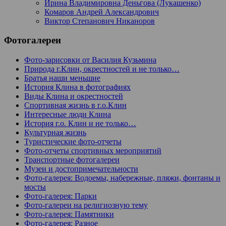
Ирина Владимировна Деньгова (Лукашенко)
Комаров Андрей Александрович
Виктор Степанович Никаноров
Фотогалереи
Фото-зарисовки от Василия Кузьмина
Природа г.Клин, окрестностей и не только…
Братья наши меньшие
История Клина в фотографиях
Виды Клина и окрестностей
Спортивная жизнь в г.о.Клин
Интересные люди Клина
История г.о. Клин и не только…
Культурная жизнь
Туристические фото-отчеты
Фото-отчеты спортивных мероприятий
Транспортные фотогалереи
Музеи и достопримечательности
Фото-галерея: Водоемы, набережные, пляжи, фонтаны и
мосты
Фото-галерея: Парки
Фото-галереи на религиозную тему
Фото-галерея: Памятники
Фото-галерея: Разное