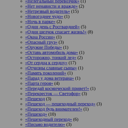
«Нелегальный перевозчик»
(1)
«Нет ненависти и вражде»
(2)
«Нетрезвый водитель»
(15)
«Новогоднее чудо»
(1)
«Ночь в парке»
(2)
«Один день с Росгвардией»
(5)
«Один щелчок спасает жизнь!»
(8)
«Окна России»
(1)
«Опасный груз»
(3)
«Оружие Победы»
(1)
«Оставь автомобиль дома»
(1)
«Осторожно, тонкий лед»
(2)
«От сердца к сердцу»
(17)
«Отчизны славные сыны»
(1)
«Память поколений»
(1)
«Парад у дома ветерана»
(1)
«Парта героя»
(4)
«Передай космический привет!»
(1)
«Перекресток — Светофор»
(3)
«Пешеход
(3)
«Пешеход — пешеходный переход»
(3)
«Пешеход будь внимателен!»
(1)
«Пешеход»
(10)
«Пешеходный переход»
(6)
«Письмо водителю»
(3)