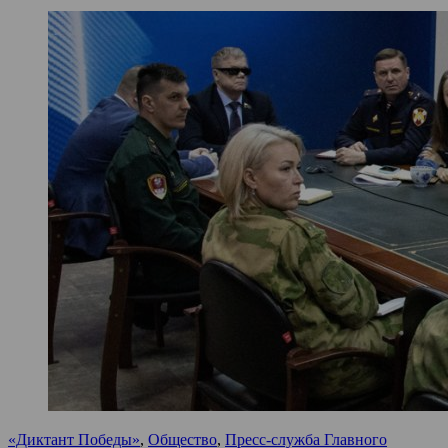
«Диктант Победы»
,
Общество
,
Пресс-служба Главного