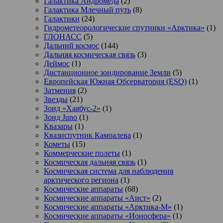
Галактика Андромеда
(2)
Галактика Млечный путь
(8)
Галактики
(24)
Гидрометеорологические спутники «Арктика»
(1)
ГЛОНАСС
(5)
Дальний космос
(144)
Дальняя космическая связь
(3)
Деймос
(1)
Дистанционное зондирование Земли
(5)
Европейская Южная Обсерватория (ESO)
(1)
Затмения
(2)
Звезды
(21)
Зонд «Хаябус-2»
(1)
Зонд Juno
(1)
Квазары
(1)
Квазиспутник Камоалева
(1)
Кометы
(15)
Коммерческие полеты
(1)
Космическая дальняя связь
(1)
Космическая система для наблюдения
арктического региона
(1)
Космические аппараты
(68)
Космические аппараты «Аист»
(2)
Космические аппараты «Арктика-М»
(1)
Космические аппараты «Ионосфера»
(1)