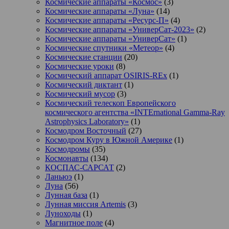
Космические аппараты «Космос»
(3)
Космические аппараты «Луна»
(14)
Космические аппараты «Ресурс-П»
(4)
Космические аппараты «УниверСат-2023»
(2)
Космические аппараты «УниверСат»
(1)
Космические спутники «Метеор»
(4)
Космические станции
(20)
Космические уроки
(8)
Космический аппарат OSIRIS-REx
(1)
Космический диктант
(1)
Космический мусор
(3)
Космический телескоп Европейского
космического агентства «INTErnational Gamma-Ray
Astrophysics Laboratory»
(1)
Космодром Восточный
(27)
Космодром Куру в Южной Америке
(1)
Космодромы
(35)
Космонавты
(134)
КОСПАС-САРСАТ
(2)
Ланьюэ
(1)
Луна
(56)
Лунная база
(1)
Лунная миссия Artemis
(3)
Луноходы
(1)
Магнитное поле
(4)