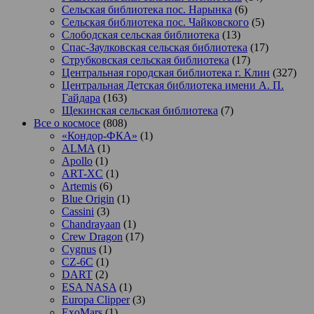
Сельская библиотека пос. Нарынка
(6)
Сельская библиотека пос. Чайковского
(5)
Слободская сельская библиотека
(13)
Спас-Заулковская сельская библиотека
(17)
Струбковская сельская библиотека
(17)
Центральная городская библиотека г. Клин
(327)
Центральная Детская библиотека имени А. П.
Гайдара
(163)
Щекинская сельская библиотека
(7)
Все о космосе
(808)
«Кондор-ФКА»
(1)
ALMA
(1)
Apollo
(1)
ART-XC
(1)
Artemis
(6)
Blue Origin
(1)
Cassini
(3)
Chandrayaan
(1)
Crew Dragon
(17)
Cygnus
(1)
CZ-6C
(1)
DART
(2)
ESA NASA
(1)
Europa Clipper
(3)
ExoMars
(1)