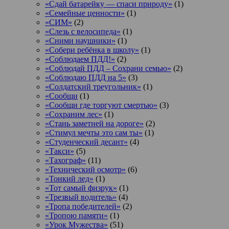
«Сдай батарейку — спаси природу»
(1)
«Семейные ценности»
(1)
«СИМ»
(2)
«Слезь с велосипеда»
(1)
«Сними наушники»
(1)
«Собери ребёнка в школу»
(1)
«Соблюдаем ПДД!»
(2)
«Соблюдай ПДД – Сохрани семью»
(2)
«Соблюдаю ПДД на 5»
(3)
«Солдатский треугольник»
(1)
«Сообщи
(1)
«Сообщи где торгуют смертью»
(3)
«Сохраним лес»
(1)
«Стань заметней на дороге»
(2)
«Стимул мечты это сам ты»
(1)
«Студенческий десант»
(4)
«Такси»
(5)
«Тахограф»
(11)
«Технический осмотр»
(6)
«Тонкий лед»
(1)
«Тот самый физрук»
(1)
«Трезвый водитель»
(4)
«Тропа победителей»
(2)
«Тропою памяти»
(1)
«Урок Мужества»
(51)