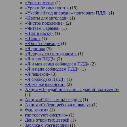
«Урок памяти»
(1)
«Уроки безопасности»
(15)
«Учебный год впереди – повторяем ПДД»
(1)
«Цветы для автоледи»
(1)
«Чистое поколение»
(2)
«Читаем Сараева»
(1)
«Шаг в науку»
(1)
«Шанс»
(1)
«Юный пешеход»
(1)
«Я донор»
(5)
«Я дружу со светофором!»
(1)
«Я знаю ПДД!»
(2)
«Я и моя семья соблюдаем ПДД»
(2)
«Я и папа соблюдаем ПДД»
(1)
«Я пешеход»
(3)
«Я соблюдаю ПДД!»
(1)
«Ярмарке вакансий»
(2)
Акция «Передай показания с умной платежкой»
(2)
Акция «С флагом на сердце»
(1)
Акция «Собери ребенка в школу»
(1)
будь ярким»
(1)
где торгуют смертью»
(1)
День открытых дверей
(1)
Зарядка с Росгвардией
(1)