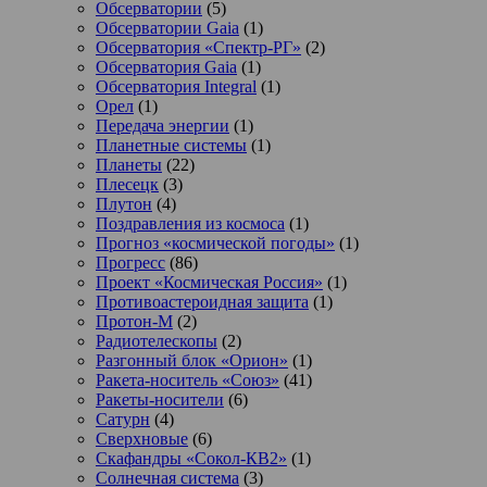
Обсерватории
(5)
Обсерватории Gaia
(1)
Обсерватория «Спектр-РГ»
(2)
Обсерватория Gaia
(1)
Обсерватория Integral
(1)
Орел
(1)
Передача энергии
(1)
Планетные системы
(1)
Планеты
(22)
Плесецк
(3)
Плутон
(4)
Поздравления из космоса
(1)
Прогноз «космической погоды»
(1)
Прогресс
(86)
Проект «Космическая Россия»
(1)
Противоастероидная защита
(1)
Протон-М
(2)
Радиотелескопы
(2)
Разгонный блок «Орион»
(1)
Ракета-носитель «Союз»
(41)
Ракеты-носители
(6)
Сатурн
(4)
Сверхновые
(6)
Скафандры «Сокол-КВ2»
(1)
Солнечная система
(3)