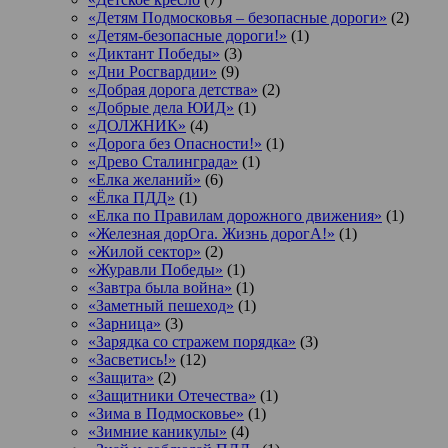
«Детям Подмосковья – безопасные дороги»
(2)
«Детям-безопасные дороги!»
(1)
«Диктант Победы»
(3)
«Дни Росгвардии»
(9)
«Добрая дорога детства»
(2)
«Добрые дела ЮИД»
(1)
«ДОЛЖНИК»
(4)
«Дорога без Опасности!»
(1)
«Древо Сталинграда»
(1)
«Елка желаний»
(6)
«Ёлка ПДД»
(1)
«Елка по Правилам дорожного движения»
(1)
«Железная дорОга. Жизнь дорогА!»
(1)
«Жилой сектор»
(2)
«Журавли Победы»
(1)
«Завтра была война»
(1)
«Заметный пешеход»
(1)
«Зарница»
(3)
«Зарядка со стражем порядка»
(3)
«Засветись!»
(12)
«Защита»
(2)
«Защитники Отечества»
(1)
«Зима в Подмосковье»
(1)
«Зимние каникулы»
(4)