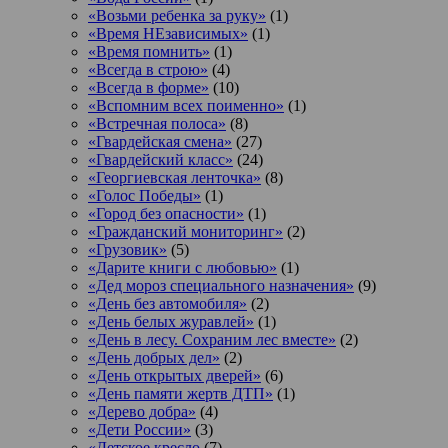
«Возьми ребенка за руку»
(1)
«Время НЕзависимых»
(1)
«Время помнить»
(1)
«Всегда в строю»
(4)
«Всегда в форме»
(10)
«Вспомним всех поименно»
(1)
«Встречная полоса»
(8)
«Гвардейская смена»
(27)
«Гвардейский класс»
(24)
«Георгиевская ленточка»
(8)
«Голос Победы»
(1)
«Город без опасности»
(1)
«Гражданский мониторинг»
(2)
«Грузовик»
(5)
«Дарите книги с любовью»
(1)
«Дед мороз специального назначения»
(9)
«День без автомобиля»
(2)
«День белых журавлей»
(1)
«День в лесу. Сохраним лес вместе»
(2)
«День добрых дел»
(2)
«День открытых дверей»
(6)
«День памяти жертв ДТП»
(1)
«Дерево добра»
(4)
«Дети России»
(3)
«Детское кресло
(7)