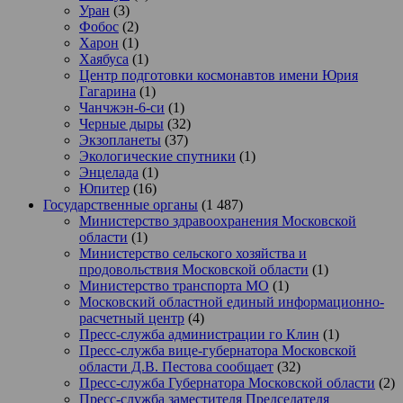
Уран
(3)
Фобос
(2)
Харон
(1)
Хаябуса
(1)
Центр подготовки космонавтов имени Юрия
Гагарина
(1)
Чанчжэн-6-си
(1)
Черные дыры
(32)
Экзопланеты
(37)
Экологические спутники
(1)
Энцелада
(1)
Юпитер
(16)
Государственные органы
(1 487)
Министерство здравоохранения Московской
области
(1)
Министерство сельского хозяйства и
продовольствия Московской области
(1)
Министерство транспорта МО
(1)
Московский областной единый информационно-
расчетный центр
(4)
Пресс-служба администрации го Клин
(1)
Пресс-служба вице-губернатора Московской
области Д.В. Пестова сообщает
(32)
Пресс-служба Губернатора Московской области
(2)
Пресс-служба заместителя Председателя