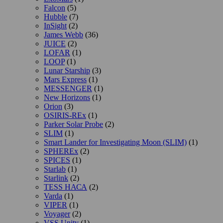
Falcon
(5)
Hubble
(7)
InSight
(2)
James Webb
(36)
JUICE
(2)
LOFAR
(1)
LOOP
(1)
Lunar Starship
(3)
Mars Express
(1)
MESSENGER
(1)
New Horizons
(1)
Orion
(3)
OSIRIS-REx
(1)
Parker Solar Probe
(2)
SLIM
(1)
Smart Lander for Investigating Moon (SLIM)
(1)
SPHEREx
(2)
SPICES
(1)
Starlab
(1)
Starlink
(2)
TESS НАСА
(2)
Varda
(1)
VIPER
(1)
Voyager
(2)
VSS Unity
(1)