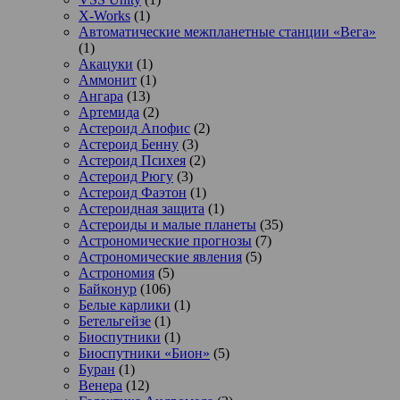
X-Works
(1)
Автоматические межпланетные станции «Вега»
(1)
Акацуки
(1)
Аммонит
(1)
Ангара
(13)
Артемида
(2)
Астероид Апофис
(2)
Астероид Бенну
(3)
Астероид Психея
(2)
Астероид Рюгу
(3)
Астероид Фаэтон
(1)
Астероидная защита
(1)
Астероиды и малые планеты
(35)
Астрономические прогнозы
(7)
Астрономические явления
(5)
Астрономия
(5)
Байконур
(106)
Белые карлики
(1)
Бетельгейзе
(1)
Биоспутники
(1)
Биоспутники «Бион»
(5)
Буран
(1)
Венера
(12)