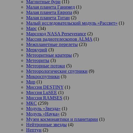
Магнитные бури
(11)
Малая планета Ганимед
(1)
Малая планета Европа
(6)
Малая планета Титан
(2)
Малый исследовательский модуль «Рассвет»
(1)
Марс
(34)
Марсоход NASA Perseverance
(2)
Массив радиотелескопов ALMA
(1)
Межпланетные перелеты
(23)
Меркурий
(3)
Метеоритные кратеры
(7)
Метеориты
(3)
Метеорные потоки
(5)
Метеорологические спутники
(9)
Микроспутники
(3)
Мир
(1)
Миссия DESTINY
(1)
Миссия LuSEE
(1)
Миссия RAMSES
(1)
МКС
(259)
Модуль «Звезда»
(1)
Модуль «Наука»
(2)
Музеи космонавтики и планетарии
(1)
Нейтронные звезды
(4)
Нептун
(2)