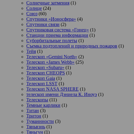
Солнечные затмения
(1)
Солнце
(24)
Союз
(60)
Спутники «Ионосфера»
(4)
Спутники связи
(2)
Спутниковая система «Гонец»
(1)
Станции приема информации
(1)
Суборбитальные полеты
(1)
Съемка подтоплений и природных пожаров
(1)
Тейя
(1)
Телескоп «Gemini North»
(2)
Телескоп «James Webb»
(25)
Телескоп «Subaru»
(1)
Телескоп CHEOPS
(1)
Телескоп Gaia
(1)
Телескоп LSST
(1)
Телескоп NASA SPHERE
(1)
телескоп имени Дэниела К. Иноуэ
(1)
Телескопы
(11)
Темные карлики
(1)
Титан
(3)
Тритон
(1)
Туманнности
(3)
Тяньвэнь
(1)
Тяньгун
(1)