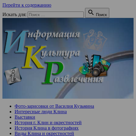
Перейти к содержанию

Искать для:
Поиск
Фото-зарисовки от Василия Кузьмина
Интересные люди Клина
Выставки
История г. Клин и окрестностей
История Клина в фотографиях
Виды Клина и окрестностей