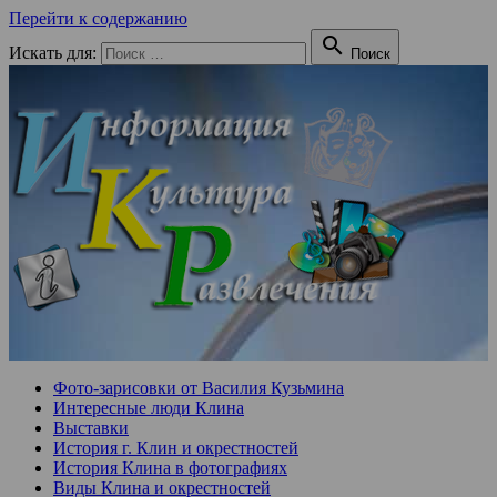
Перейти к содержанию

Искать для:
Поиск
Фото-зарисовки от Василия Кузьмина
Интересные люди Клина
Выставки
История г. Клин и окрестностей
История Клина в фотографиях
Виды Клина и окрестностей