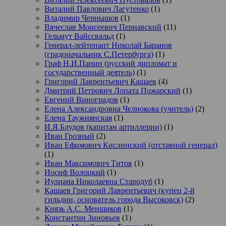
Виталий Павлович Лагутенко
(1)
Владимир Чернышов
(1)
Вячеслав Моисеевич Пернавский
(11)
Гельмут Вайссвальд
(1)
Генерал-лейтенант Николай Баранов
(градоначальник С.Петербурга)
(1)
Граф Н.И.Панин (русский дипломат и
государственный деятель)
(1)
Григорий Лаврентьевич Кашаев
(4)
Дмитрий Петрович Лопата Пожарский
(1)
Евгений Виноградов
(1)
Елена Александровна Челнокова (учитель)
(2)
Елена Таужнянская
(1)
И.Я.Блудов (капитан артиллерии)
(1)
Иван Грозный
(2)
Иван Ефимович Кислинский (отставной генерал)
(1)
Иван Максимович Титов
(1)
Иосиф Волоцкий
(1)
Иулиана Николаевна Стародуб
(1)
Кашаев Григорий Лаврентьевич (купец 2-й
гильдии, основатель города Высоковск)
(2)
Князь А.С. Меншиков
(1)
Константин Зиновьев
(1)