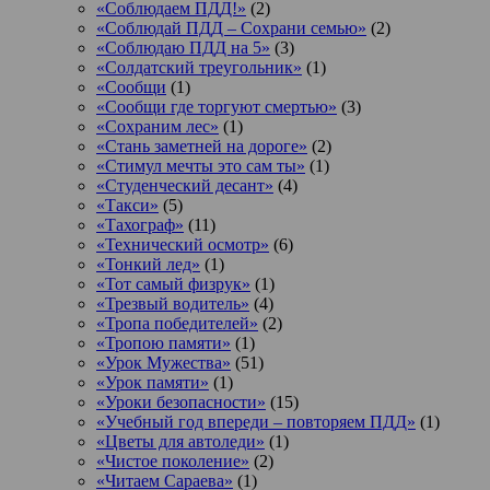
«Соблюдаем ПДД!»
(2)
«Соблюдай ПДД – Сохрани семью»
(2)
«Соблюдаю ПДД на 5»
(3)
«Солдатский треугольник»
(1)
«Сообщи
(1)
«Сообщи где торгуют смертью»
(3)
«Сохраним лес»
(1)
«Стань заметней на дороге»
(2)
«Стимул мечты это сам ты»
(1)
«Студенческий десант»
(4)
«Такси»
(5)
«Тахограф»
(11)
«Технический осмотр»
(6)
«Тонкий лед»
(1)
«Тот самый физрук»
(1)
«Трезвый водитель»
(4)
«Тропа победителей»
(2)
«Тропою памяти»
(1)
«Урок Мужества»
(51)
«Урок памяти»
(1)
«Уроки безопасности»
(15)
«Учебный год впереди – повторяем ПДД»
(1)
«Цветы для автоледи»
(1)
«Чистое поколение»
(2)
«Читаем Сараева»
(1)