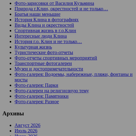
Фото-зарисовки от Василия Кузьмина
Природа г.Клин, окрестностей и не только…
Братья наши меньшие
История Клина в фотографиях
Виды Клина и окрестностей
Спортивная жизнь в г.о.Клин
Интересные люди Клина
История г.о. Клин и не только…
Культурная жизнь
Туристические фото-отчеты
Фото-отчеты спортивных мероприятий
Транспортные фотогалереи
Музеи и достопримечательности
Фото-галерея: Водоемы, набережные, пляжи, фонтаны и
мосты
Фото-галерея: Парки
Фото-галереи на религиозную тему
Фото-галерея: Памятники
Фото-галерея: Разное
Архивы
Август 2026
Июль 2026