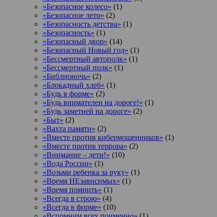
«Безопасное колесо»
(1)
«Безопасное лето»
(2)
«Безопасность детства»
(1)
«Безопасность»
(1)
«Безопасный двор»
(14)
«Безопасный Новый год»
(1)
«Бессмертный автополк»
(1)
«Бессмертный полк»
(1)
«Библионочь»
(2)
«Блокадный хлеб»
(1)
«Будь в форме»
(2)
«Будь внимателен на дороге!»
(1)
«Будь заметней на дороге»
(2)
«Быт»
(2)
«Вахта памяти»
(2)
«Вместе против кибермошенников»
(1)
«Вместе против террора»
(2)
«Внимание – дети!»
(10)
«Вода России»
(1)
«Возьми ребенка за руку»
(1)
«Время НЕзависимых»
(1)
«Время помнить»
(1)
«Всегда в строю»
(4)
«Всегда в форме»
(10)
«Вспомним всех поименно»
(1)