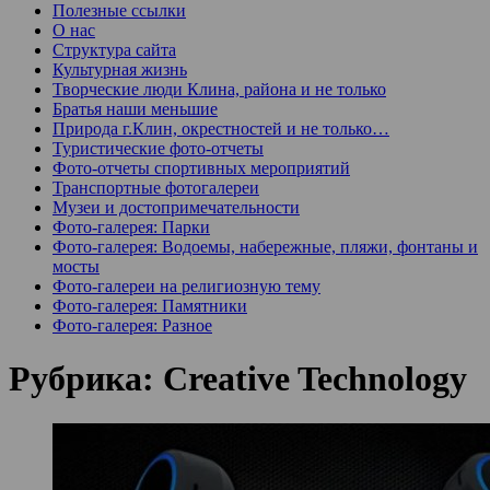
Полезные ссылки
О нас
Структура сайта
Культурная жизнь
Творческие люди Клина, района и не только
Братья наши меньшие
Природа г.Клин, окрестностей и не только…
Туристические фото-отчеты
Фото-отчеты спортивных мероприятий
Транспортные фотогалереи
Музеи и достопримечательности
Фото-галерея: Парки
Фото-галерея: Водоемы, набережные, пляжи, фонтаны и
мосты
Фото-галереи на религиозную тему
Фото-галерея: Памятники
Фото-галерея: Разное
Рубрика:
Creative Technology