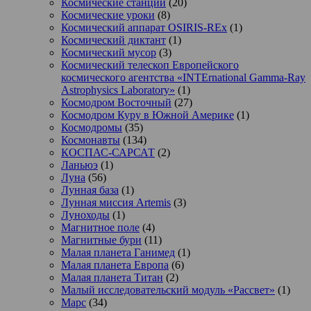
Космические станции
(20)
Космические уроки
(8)
Космический аппарат OSIRIS-REx
(1)
Космический диктант
(1)
Космический мусор
(3)
Космический телескоп Европейского
космического агентства «INTErnational Gamma-Ray
Astrophysics Laboratory»
(1)
Космодром Восточный
(27)
Космодром Куру в Южной Америке
(1)
Космодромы
(35)
Космонавты
(134)
КОСПАС-САРСАТ
(2)
Ланьюэ
(1)
Луна
(56)
Лунная база
(1)
Лунная миссия Artemis
(3)
Луноходы
(1)
Магнитное поле
(4)
Магнитные бури
(11)
Малая планета Ганимед
(1)
Малая планета Европа
(6)
Малая планета Титан
(2)
Малый исследовательский модуль «Рассвет»
(1)
Марс
(34)