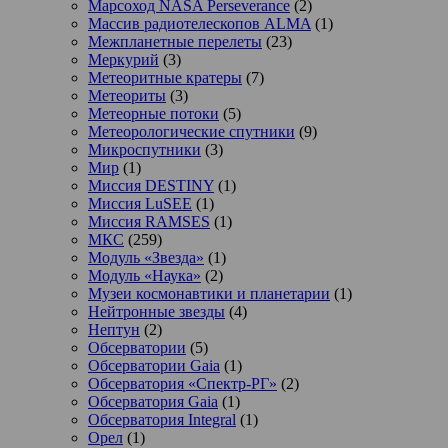
Марсоход NASA Perseverance
(2)
Массив радиотелескопов ALMA
(1)
Межпланетные перелеты
(23)
Меркурий
(3)
Метеоритные кратеры
(7)
Метеориты
(3)
Метеорные потоки
(5)
Метеорологические спутники
(9)
Микроспутники
(3)
Мир
(1)
Миссия DESTINY
(1)
Миссия LuSEE
(1)
Миссия RAMSES
(1)
МКС
(259)
Модуль «Звезда»
(1)
Модуль «Наука»
(2)
Музеи космонавтики и планетарии
(1)
Нейтронные звезды
(4)
Нептун
(2)
Обсерватории
(5)
Обсерватории Gaia
(1)
Обсерватория «Спектр-РГ»
(2)
Обсерватория Gaia
(1)
Обсерватория Integral
(1)
Орел
(1)