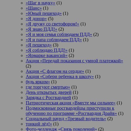
«Шаг в науку»
(1)
«Шанс»
(1)
«Юный пешеход»
(1)
«Я донор»
(5)
«Я дружу со светофором!»
(1)
«Я знаю ПДД!»
(2)
«Я и моя семья соблюдаем ПДД»
(2)
«Я и папа соблюдаем ПДД»
(1)
«Я пешеход»
(3)
«Я соблюдаю ПДД!»
(1)
«Ярмарке вакансий»
(2)
Акция «Передай показания с умной платежкой»
(2)
Акция «С флагом на сердце»
(1)
Акция «Собери ребенка в школу»
(1)
будь ярким»
(1)
где торгуют смертью»
(1)
День открытых дверей
(1)
Зарядка с Росгвардией
(1)
Патриотическая акция «Вместе мы сильнее»
(1)
Подмосковные росгвардейцы приступили к
обучению по программе «Росгвардия Драйв»
(1)
Социальный раунд «Трезвый водитель»
(2)
тонкий лёд!»
(1)
Фото-челлендж «Связь поколений»
(2)