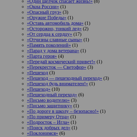
«Один щелчок спасает жизнь!»
(8)
«Окна России»
(1)
«Опасный груз»
(3)
«Оружие Победы»
(1)
«Оставь автомобиль дома»
(1)
«Осторожно, тонкий лед»
(2)
«От сердца к сердцу»
(17)
«Отчизны славные сыны»
(1)
«Память поколений»
(1)
«Парад у дома ветерана»
(1)
«Парта героя»
(4)
«Передай космический привет!»
(1)
«Перекресток — Светофор»
(3)
«Пешеход
(3)
«Пешеход — пешеходный переход»
(3)
«Пешеход будь внимателен!»
(1)
«Пешеход»
(10)
«Пешеходный переход»
(6)
«Письмо водителю»
(3)
«Письмо защитнику»
(1)
«По дороге в школу – безопасно!»
(1)
«По примеру Отца»
(1)
«Подросток ‒ Игла»
(1)
«Поиск добрых дел»
(1)
«Поклонимся»
(6)