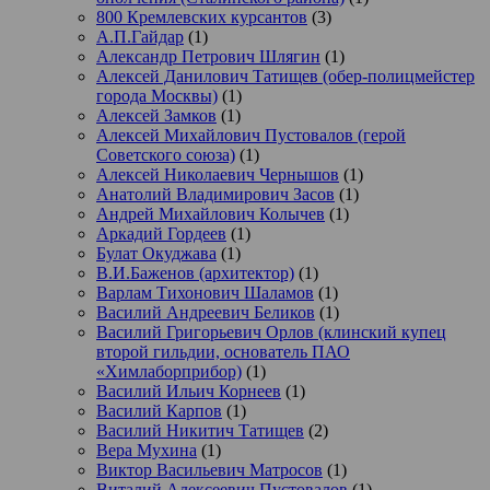
800 Кремлевских курсантов
(3)
А.П.Гайдар
(1)
Александр Петрович Шлягин
(1)
Алексей Данилович Татищев (обер-полицмейстер
города Москвы)
(1)
Алексей Замков
(1)
Алексей Михайлович Пустовалов (герой
Советского союза)
(1)
Алексей Николаевич Чернышов
(1)
Анатолий Владимирович Засов
(1)
Андрей Михайлович Колычев
(1)
Аркадий Гордеев
(1)
Булат Окуджава
(1)
В.И.Баженов (архитектор)
(1)
Варлам Тихонович Шаламов
(1)
Василий Андреевич Беликов
(1)
Василий Григорьевич Орлов (клинский купец
второй гильдии, основатель ПАО
«Химлаборприбор)
(1)
Василий Ильич Корнеев
(1)
Василий Карпов
(1)
Василий Никитич Татищев
(2)
Вера Мухина
(1)
Виктор Васильевич Матросов
(1)
Виталий Алексеевич Пустовалов
(1)