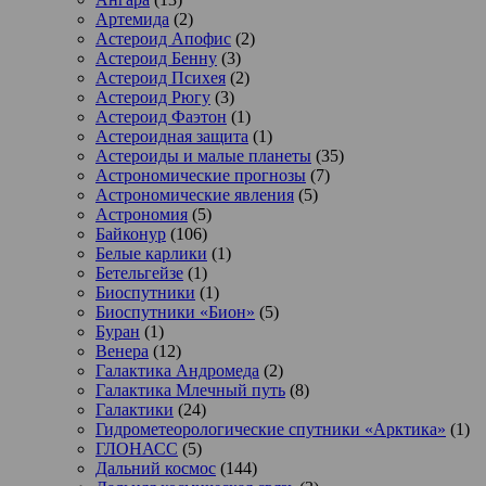
Артемида
(2)
Астероид Апофис
(2)
Астероид Бенну
(3)
Астероид Психея
(2)
Астероид Рюгу
(3)
Астероид Фаэтон
(1)
Астероидная защита
(1)
Астероиды и малые планеты
(35)
Астрономические прогнозы
(7)
Астрономические явления
(5)
Астрономия
(5)
Байконур
(106)
Белые карлики
(1)
Бетельгейзе
(1)
Биоспутники
(1)
Биоспутники «Бион»
(5)
Буран
(1)
Венера
(12)
Галактика Андромеда
(2)
Галактика Млечный путь
(8)
Галактики
(24)
Гидрометеорологические спутники «Арктика»
(1)
ГЛОНАСС
(5)
Дальний космос
(144)