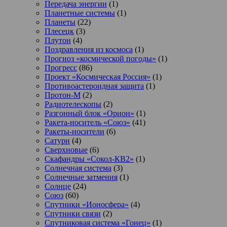
Передача энергии
(1)
Планетные системы
(1)
Планеты
(22)
Плесецк
(3)
Плутон
(4)
Поздравления из космоса
(1)
Прогноз «космической погоды»
(1)
Прогресс
(86)
Проект «Космическая Россия»
(1)
Противоастероидная защита
(1)
Протон-М
(2)
Радиотелескопы
(2)
Разгонный блок «Орион»
(1)
Ракета-носитель «Союз»
(41)
Ракеты-носители
(6)
Сатурн
(4)
Сверхновые
(6)
Скафандры «Сокол-КВ2»
(1)
Солнечная система
(3)
Солнечные затмения
(1)
Солнце
(24)
Союз
(60)
Спутники «Ионосфера»
(4)
Спутники связи
(2)
Спутниковая система «Гонец»
(1)