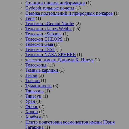
Станции приема информации
(1)
Суборбитальные полеты
(1)
Съемка подтоплений и природных пожаров
(1)
Тейя
(1)
Телескоп «Gemini North»
(2)
Телескоп «James Webb»
(25)
Телескоп «Subaru»
(1)
Телескоп CHEOPS
(1)
Телескоп Gaia
(1)
Телескоп LSST
(1)
Телескоп NASA SPHERE
(1)
телескоп имени Дэниела К. Иноуэ
(1)
Телескопы
(11)
Темные карлики
(1)
Титан
(3)
Тритон
(1)
Туманнности
(3)
Тяньвэнь
(1)
Тяньгун
(1)
Уран
(3)
Фобос
(2)
Харон
(1)
Хаябуса
(1)
Центр подготовки космонавтов имени Юрия
Гагарина
(1)