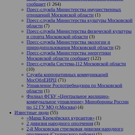
сообщает
(1 264)
Пресс-служба Министерства имущественных
отношений Московской области
(1)
Пресс-служба Министерства культуры Московской
области
(7)
Пресс-служба Министерства физической культуры
и спорта Московской области
(3)
Пресс-служба Министерства экологии и
природопользования Московской области
(2)
Пресс-служба Министерства энергетики
Московской области сообщает
(122)
Пресс-служба Система-112 Московской области
(10)
Служба корпоративных коммуникаций
МосОблЕИРЦ
(71)
Управление Роспотребнадзора по Московской
области
(1)
Филиал ФГБУ «Центральное жилищно-
коммунальное управление» Минобороны России
по 12 ГУ МО (г.Москва)
(4)
Известные люди
(55)
«Марш Кремлёвских курсантов»
(1)
2 дивизия народного ополчения
(3)
2-й Московская стрелковая дивизия народного
ополчения (Сталинского района)
(1)