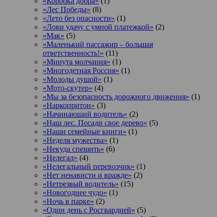
«Коробка добра»
(1)
«Лес Победы»
(8)
«Лето без опасности»
(1)
«Лови удачу с умной платежкой»
(2)
«Мак»
(5)
«Маленький пассажир – большая
ответственность!»
(11)
«Минута молчания»
(1)
«Многодетная Россия»
(1)
«Молоды душой»
(1)
«Мото-скутер»
(4)
«Мы за безопасность дорожного движения»
(1)
«Наркопритон»
(3)
«Начинающий водитель»
(2)
«Наш лес. Посади свое дерево»
(5)
«Наши семейные книги»
(1)
«Неделя мужества»
(1)
«Некуда спешить»
(6)
«Нелегал»
(4)
«Нелегальный перевозчик»
(1)
«Нет ненависти и вражде»
(2)
«Нетрезвый водитель»
(15)
«Новогоднее чудо»
(1)
«Ночь в парке»
(2)
«Один день с Росгвардией»
(5)