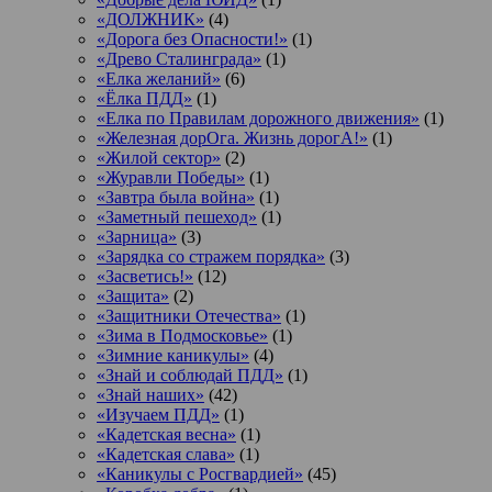
«ДОЛЖНИК»
(4)
«Дорога без Опасности!»
(1)
«Древо Сталинграда»
(1)
«Елка желаний»
(6)
«Ёлка ПДД»
(1)
«Елка по Правилам дорожного движения»
(1)
«Железная дорОга. Жизнь дорогА!»
(1)
«Жилой сектор»
(2)
«Журавли Победы»
(1)
«Завтра была война»
(1)
«Заметный пешеход»
(1)
«Зарница»
(3)
«Зарядка со стражем порядка»
(3)
«Засветись!»
(12)
«Защита»
(2)
«Защитники Отечества»
(1)
«Зима в Подмосковье»
(1)
«Зимние каникулы»
(4)
«Знай и соблюдай ПДД»
(1)
«Знай наших»
(42)
«Изучаем ПДД»
(1)
«Кадетская весна»
(1)
«Кадетская слава»
(1)
«Каникулы с Росгвардией»
(45)