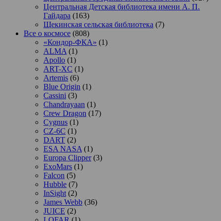
Центральная Детская библиотека имени А. П.
Гайдара
(163)
Щекинская сельская библиотека
(7)
Все о космосе
(808)
«Кондор-ФКА»
(1)
ALMA
(1)
Apollo
(1)
ART-XC
(1)
Artemis
(6)
Blue Origin
(1)
Cassini
(3)
Chandrayaan
(1)
Crew Dragon
(17)
Cygnus
(1)
CZ-6C
(1)
DART
(2)
ESA NASA
(1)
Europa Clipper
(3)
ExoMars
(1)
Falcon
(5)
Hubble
(7)
InSight
(2)
James Webb
(36)
JUICE
(2)
LOFAR
(1)