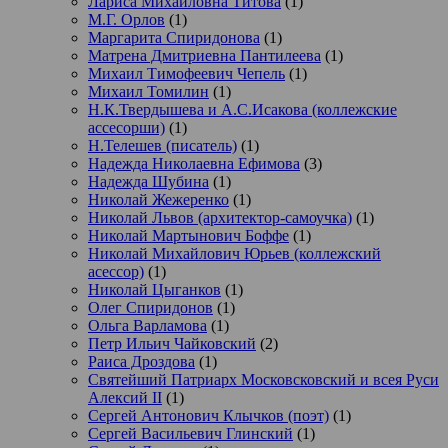
Лариса Михайловна Титова
(1)
М.Г. Орлов
(1)
Маргарита Спиридонова
(1)
Матрена Дмитриевна Пантилеева
(1)
Михаил Тимофеевич Чепель
(1)
Михаил Томилин
(1)
Н.К.Твердышева и А.С.Исакова (коллежские
ассесорши)
(1)
Н.Телешев (писатель)
(1)
Надежда Николаевна Ефимова
(3)
Надежда Шубина
(1)
Николай Жежеренко
(1)
Николай Львов (архитектор-самоучка)
(1)
Николай Мартынович Боффе
(1)
Николай Михайлович Юрьев (коллежский
асессор)
(1)
Николай Цыганков
(1)
Олег Спиридонов
(1)
Ольга Варламова
(1)
Петр Ильич Чайковский
(2)
Раиса Дроздова
(1)
Святейший Патриарх Московсковский и всея Руси
Алексий II
(1)
Сергей Антонович Клычков (поэт)
(1)
Сергей Васильевич Глинский
(1)