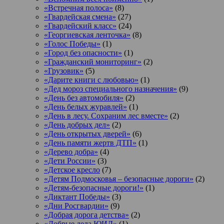
«Встречная полоса»
(8)
«Гвардейская смена»
(27)
«Гвардейский класс»
(24)
«Георгиевская ленточка»
(8)
«Голос Победы»
(1)
«Город без опасности»
(1)
«Гражданский мониторинг»
(2)
«Грузовик»
(5)
«Дарите книги с любовью»
(1)
«Дед мороз специального назначения»
(9)
«День без автомобиля»
(2)
«День белых журавлей»
(1)
«День в лесу. Сохраним лес вместе»
(2)
«День добрых дел»
(2)
«День открытых дверей»
(6)
«День памяти жертв ДТП»
(1)
«Дерево добра»
(4)
«Дети России»
(3)
«Детское кресло
(7)
«Детям Подмосковья – безопасные дороги»
(2)
«Детям-безопасные дороги!»
(1)
«Диктант Победы»
(3)
«Дни Росгвардии»
(9)
«Добрая дорога детства»
(2)
«Добрые дела ЮИД»
(1)