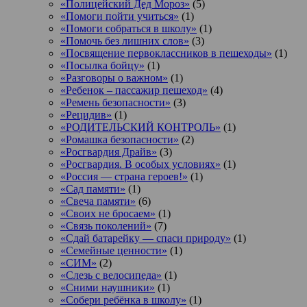
«Полицейский Дед Мороз»
(5)
«Помоги пойти учиться»
(1)
«Помоги собраться в школу»
(1)
«Помочь без лишних слов»
(3)
«Посвящение первоклассников в пешеходы»
(1)
«Посылка бойцу»
(1)
«Разговоры о важном»
(1)
«Ребенок – пассажир пешеход»
(4)
«Ремень безопасности»
(3)
«Рецидив»
(1)
«РОДИТЕЛЬСКИЙ КОНТРОЛЬ»
(1)
«Ромашка безопасности»
(2)
«Росгвардия Драйв»
(3)
«Росгвардия. В особых условиях»
(1)
«Россия — страна героев!»
(1)
«Сад памяти»
(1)
«Свеча памяти»
(6)
«Своих не бросаем»
(1)
«Связь поколений»
(7)
«Сдай батарейку — спаси природу»
(1)
«Семейные ценности»
(1)
«СИМ»
(2)
«Слезь с велосипеда»
(1)
«Сними наушники»
(1)
«Собери ребёнка в школу»
(1)