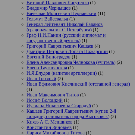
Виталий Павлович Лагутенко
(1)
Владимир Чернышов
(1)
Вячеслав Моисеевич Пернавский
(11)
Гельмут Вайссвальд
(1)
Генерал-лейтенант Николай Баранов
(градоначальник С.Петербурга)
(1)
Граф Н.И.Панин (русский дипломат и
государственный деятель)
(1)
Григорий Лаврентьевич Кашаев
(4)
Дмитрий Петрович Лопата Пожарский
(1)
Евгений Виноградов
(1)
Елена Александровна Челнокова (учитель)
(2)
Елена Таужнянская
(1)
И.Я.Блудов (капитан артиллерии)
(1)
Иван Грозный
(2)
Иван Ефимович Кислинский (отставной генерал)
(1)
Иван Максимович Титов
(1)
Иосиф Волоцкий
(1)
Иулиана Николаевна Стародуб
(1)
Кашаев Григорий Лаврентьевич (купец 2-й
гильдии, основатель города Высоковск)
(2)
Князь А.С. Меншиков
(1)
Константин Зиновьев
(1)
Лариса Михайловна Титова
(1)