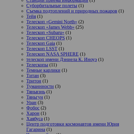
Станции приема информации
(1)
Суборбитальные полеты
(1)
Съемка подтоплений и природных пожаров
(1)
Тейя
(1)
Телескоп «Gemini North»
(2)
Телескоп «James Webb»
(25)
Телескоп «Subaru»
(1)
Телескоп CHEOPS
(1)
Телескоп Gaia
(1)
Телескоп LSST
(1)
Телескоп NASA SPHERE
(1)
телескоп имени Дэниела К. Иноуэ
(1)
Телескопы
(11)
Темные карлики
(1)
Титан
(3)
Тритон
(1)
Туманнности
(3)
Тяньвэнь
(1)
Тяньгун
(1)
Уран
(3)
Фобос
(2)
Харон
(1)
Хаябуса
(1)
Центр подготовки космонавтов имени Юрия
Гагарина
(1)