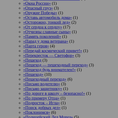
«Окна России»
(1)
«Опасный груз»
(3)
«Оружие Победы»
(1)
«Оставь автомобиль дома»
(1)
«Осторожно, тонкий лед»
(2)
«От сердца к сердцу»
(17)
«Отчизны славные сыны»
(1)
«Память поколений»
(1)
«Парад у дома ветерана»
(1)
«Парта героя»
(4)
«Передай космический привет!»
(1)
«Перекресток — Светофор»
(3)
«Пешеход
(3)
«Пешеход — пешеходный переход»
(3)
«Пешеход будь внимателен!»
(1)
«Пешеход»
(10)
«Пешеходный переход»
(6)
«Письмо водителю»
(3)
«Письмо защитнику»
(1)
«По дороге в школу – безопасно!»
(1)
«По примеру Отца»
(1)
«Подросток ‒ Игла»
(1)
«Поиск добрых дел»
(1)
«Поклонимся»
(6)
«Полицейский Дед Мороз»
(5)