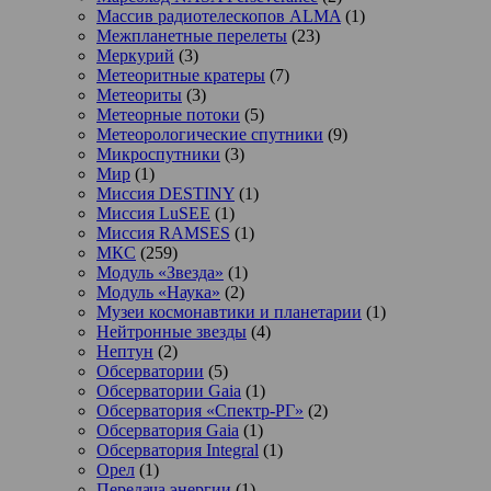
Массив радиотелескопов ALMA
(1)
Межпланетные перелеты
(23)
Меркурий
(3)
Метеоритные кратеры
(7)
Метеориты
(3)
Метеорные потоки
(5)
Метеорологические спутники
(9)
Микроспутники
(3)
Мир
(1)
Миссия DESTINY
(1)
Миссия LuSEE
(1)
Миссия RAMSES
(1)
МКС
(259)
Модуль «Звезда»
(1)
Модуль «Наука»
(2)
Музеи космонавтики и планетарии
(1)
Нейтронные звезды
(4)
Нептун
(2)
Обсерватории
(5)
Обсерватории Gaia
(1)
Обсерватория «Спектр-РГ»
(2)
Обсерватория Gaia
(1)
Обсерватория Integral
(1)
Орел
(1)
Передача энергии
(1)