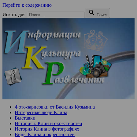
Перейти к содержанию

Искать для:
Поиск
Фото-зарисовки от Василия Кузьмина
Интересные люди Клина
Выставки
История г. Клин и окрестностей
История Клина в фотографиях
Виды Клина и окрестностей