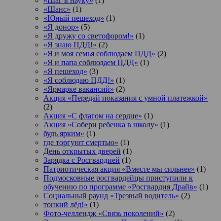
«Шаг в науку»
(1)
«Шанс»
(1)
«Юный пешеход»
(1)
«Я донор»
(5)
«Я дружу со светофором!»
(1)
«Я знаю ПДД!»
(2)
«Я и моя семья соблюдаем ПДД»
(2)
«Я и папа соблюдаем ПДД»
(1)
«Я пешеход»
(3)
«Я соблюдаю ПДД!»
(1)
«Ярмарке вакансий»
(2)
Акция «Передай показания с умной платежкой»
(2)
Акция «С флагом на сердце»
(1)
Акция «Собери ребенка в школу»
(1)
будь ярким»
(1)
где торгуют смертью»
(1)
День открытых дверей
(1)
Зарядка с Росгвардией
(1)
Патриотическая акция «Вместе мы сильнее»
(1)
Подмосковные росгвардейцы приступили к
обучению по программе «Росгвардия Драйв»
(1)
Социальный раунд «Трезвый водитель»
(2)
тонкий лёд!»
(1)
Фото-челлендж «Связь поколений»
(2)