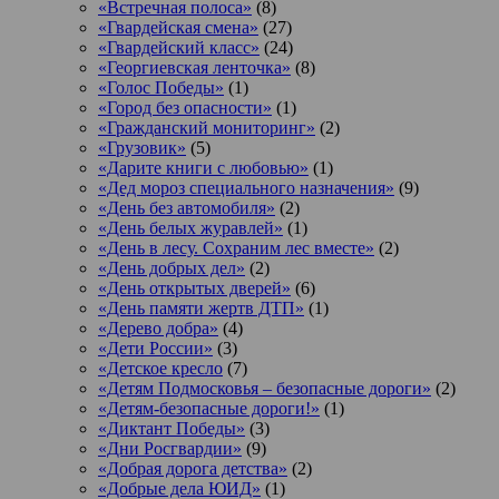
«Встречная полоса»
(8)
«Гвардейская смена»
(27)
«Гвардейский класс»
(24)
«Георгиевская ленточка»
(8)
«Голос Победы»
(1)
«Город без опасности»
(1)
«Гражданский мониторинг»
(2)
«Грузовик»
(5)
«Дарите книги с любовью»
(1)
«Дед мороз специального назначения»
(9)
«День без автомобиля»
(2)
«День белых журавлей»
(1)
«День в лесу. Сохраним лес вместе»
(2)
«День добрых дел»
(2)
«День открытых дверей»
(6)
«День памяти жертв ДТП»
(1)
«Дерево добра»
(4)
«Дети России»
(3)
«Детское кресло
(7)
«Детям Подмосковья – безопасные дороги»
(2)
«Детям-безопасные дороги!»
(1)
«Диктант Победы»
(3)
«Дни Росгвардии»
(9)
«Добрая дорога детства»
(2)
«Добрые дела ЮИД»
(1)