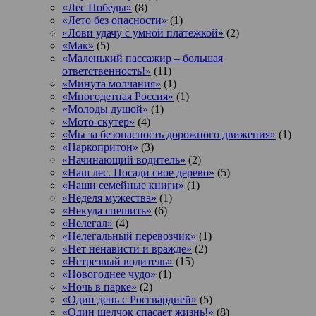
«Лес Победы»
(8)
«Лето без опасности»
(1)
«Лови удачу с умной платежкой»
(2)
«Мак»
(5)
«Маленький пассажир – большая
ответственность!»
(11)
«Минута молчания»
(1)
«Многодетная Россия»
(1)
«Молоды душой»
(1)
«Мото-скутер»
(4)
«Мы за безопасность дорожного движения»
(1)
«Наркопритон»
(3)
«Начинающий водитель»
(2)
«Наш лес. Посади свое дерево»
(5)
«Наши семейные книги»
(1)
«Неделя мужества»
(1)
«Некуда спешить»
(6)
«Нелегал»
(4)
«Нелегальный перевозчик»
(1)
«Нет ненависти и вражде»
(2)
«Нетрезвый водитель»
(15)
«Новогоднее чудо»
(1)
«Ночь в парке»
(2)
«Один день с Росгвардией»
(5)
«Один щелчок спасает жизнь!»
(8)