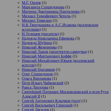
М.Г. Орлов
(1)
Маргарита Спиридонова
(1)
Матрена Дмитриевна Пантилеева
(1)
Михаил Тимофеевич Чепель
(1)
Михаил Томилин
(1)
Н.К.Твердышева и А.С.Исакова (коллежские
ассесорши)
(1)
Н.Телешев (писатель)
(1)
Надежда Николаевна Ефимова
(3)
Надежда Шубина
(1)
Николай Жежеренко
(1)
Николай Львов (архитектор-самоучка)
(1)
Николай Мартынович Боффе
(1)
Николай Михайлович Юрьев (коллежский
асессор)
(1)
Николай Цыганков
(1)
Олег Спиридонов
(1)
Ольга Варламова
(1)
Петр Ильич Чайковский
(2)
Раиса Дроздова
(1)
Святейший Патриарх Московсковский и всея Руси
Алексий II
(1)
Сергей Антонович Клычков (поэт)
(1)
Сергей Васильевич Глинский
(1)
Сергей Дягилев
(1)