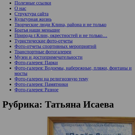
Полезные ссылки
О нас
Структура сайта
Культурная жизнь
Творческие люди Клина, района и не только
Братья наши меньшие
Природа г.Клин, окрестностей и не только…
Туристические фото-отчеты
Фото-отчеты спортивных мероприятий
Транспортные фотогалереи
Музеи и достопримечательности
Фото-галерея: Парки
Фото-галерея: Водоемы, набережные, пляжи, фонтаны и
мосты
Фото-галереи на религиозную тему
Фото-галерея: Памятники
Фото-галерея: Разное
Рубрика:
Татьяна Исаева