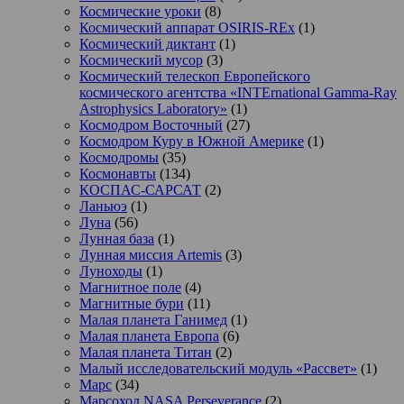
Космические уроки
(8)
Космический аппарат OSIRIS-REx
(1)
Космический диктант
(1)
Космический мусор
(3)
Космический телескоп Европейского
космического агентства «INTErnational Gamma-Ray
Astrophysics Laboratory»
(1)
Космодром Восточный
(27)
Космодром Куру в Южной Америке
(1)
Космодромы
(35)
Космонавты
(134)
КОСПАС-САРСАТ
(2)
Ланьюэ
(1)
Луна
(56)
Лунная база
(1)
Лунная миссия Artemis
(3)
Луноходы
(1)
Магнитное поле
(4)
Магнитные бури
(11)
Малая планета Ганимед
(1)
Малая планета Европа
(6)
Малая планета Титан
(2)
Малый исследовательский модуль «Рассвет»
(1)
Марс
(34)
Марсоход NASA Perseverance
(2)