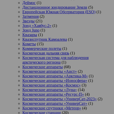
Деймос
(1)
Дистанционное зондирование Земли
(5)
Европейская Южная Обсерватория (ESO)
(1)
Затмения
(2)
Звезды
(21)
Зонд «Хаябус-2»
(1)
Зонд Juno
(1)
Квазары
(1)
Квазиспутник Камоалева
(1)
Кометы
(15)
Коммерческие полеты
(1)
Космическая дальняя связь
(1)
Космическая система для наблюдения
арктического региона
(1)
Космические аппараты
(68)
Космические аппараты «Аист»
(2)
Космические аппараты «Арктика-М»
(1)
Космические аппараты «Ионосфера»
(1)
Космические аппараты «Космос»
(3)
Космические аппараты «Луна»
(14)
Космические аппараты «Ресурс-П»
(4)
Космические аппараты «УниверСат-2023»
(2)
Космические аппараты «УниверСат»
(1)
Космические спутники «Метеор»
(4)
Космические станции
(20)