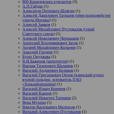
800 Кремлевских курсантов
(3)
А.П.Гайдар
(1)
Александр Петрович Шлягин
(1)
Алексей Данилович Татищев (обер-полицмейстер
города Москвы)
(1)
Алексей Замков
(1)
Алексей Михайлович Пустовалов (герой
Советского союза)
(1)
Алексей Николаевич Чернышов
(1)
Анатолий Владимирович Засов
(1)
Андрей Михайлович Колычев
(1)
Аркадий Гордеев
(1)
Булат Окуджава
(1)
В.И.Баженов (архитектор)
(1)
Варлам Тихонович Шаламов
(1)
Василий Андреевич Беликов
(1)
Василий Григорьевич Орлов (клинский купец
второй гильдии, основатель ПАО
«Химлаборприбор)
(1)
Василий Ильич Корнеев
(1)
Василий Карпов
(1)
Василий Никитич Татищев
(2)
Вера Мухина
(1)
Виктор Васильевич Матросов
(1)
Виталий Алексеевич Пустовалов
(1)