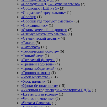
«Соблюдай ПДД – Сохрани семью»
(2)
«Соблюдаю ПДД на 5»
(3)
«Солдатский треугольник»
(1)
«Сообщи
(1)
«Сообщи где торгуют смертью»
(3)
«Сохраним лес»
(1)
«Стань заметней на дороге»
(2)
«Стимул мечты это сам ты»
(1)
«Студенческий десант»
(4)
«Такси»
(5)
«Тахограф»
(11)
«Технический осмотр»
(6)
«Тонкий лед»
(1)
«Тот самый физрук»
(1)
«Трезвый водитель»
(4)
«Тропа победителей»
(2)
«Тропою памяти»
(1)
«Урок Мужества»
(51)
«Урок памяти»
(1)
«Уроки безопасности»
(15)
«Учебный год впереди – повторяем ПДД»
(1)
«Цветы для автоледи»
(1)
«Чистое поколение»
(2)
«Читаем Сараева»
(1)