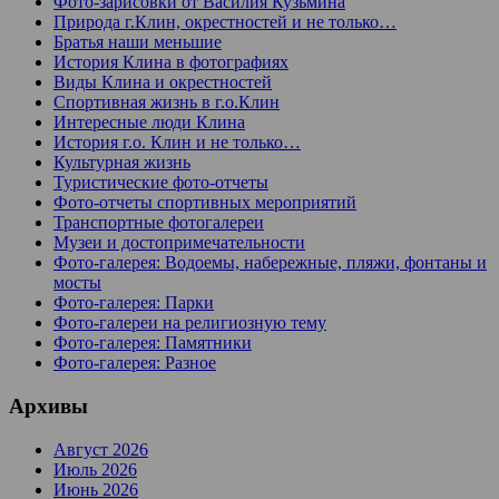
Фото-зарисовки от Василия Кузьмина
Природа г.Клин, окрестностей и не только…
Братья наши меньшие
История Клина в фотографиях
Виды Клина и окрестностей
Спортивная жизнь в г.о.Клин
Интересные люди Клина
История г.о. Клин и не только…
Культурная жизнь
Туристические фото-отчеты
Фото-отчеты спортивных мероприятий
Транспортные фотогалереи
Музеи и достопримечательности
Фото-галерея: Водоемы, набережные, пляжи, фонтаны и
мосты
Фото-галерея: Парки
Фото-галереи на религиозную тему
Фото-галерея: Памятники
Фото-галерея: Разное
Архивы
Август 2026
Июль 2026
Июнь 2026