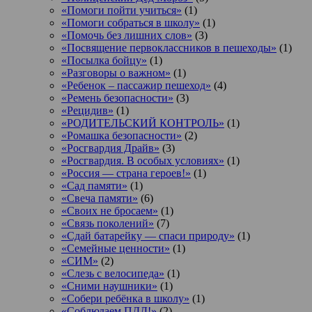
«Помоги пойти учиться»
(1)
«Помоги собраться в школу»
(1)
«Помочь без лишних слов»
(3)
«Посвящение первоклассников в пешеходы»
(1)
«Посылка бойцу»
(1)
«Разговоры о важном»
(1)
«Ребенок – пассажир пешеход»
(4)
«Ремень безопасности»
(3)
«Рецидив»
(1)
«РОДИТЕЛЬСКИЙ КОНТРОЛЬ»
(1)
«Ромашка безопасности»
(2)
«Росгвардия Драйв»
(3)
«Росгвардия. В особых условиях»
(1)
«Россия — страна героев!»
(1)
«Сад памяти»
(1)
«Свеча памяти»
(6)
«Своих не бросаем»
(1)
«Связь поколений»
(7)
«Сдай батарейку — спаси природу»
(1)
«Семейные ценности»
(1)
«СИМ»
(2)
«Слезь с велосипеда»
(1)
«Сними наушники»
(1)
«Собери ребёнка в школу»
(1)
«Соблюдаем ПДД!»
(2)