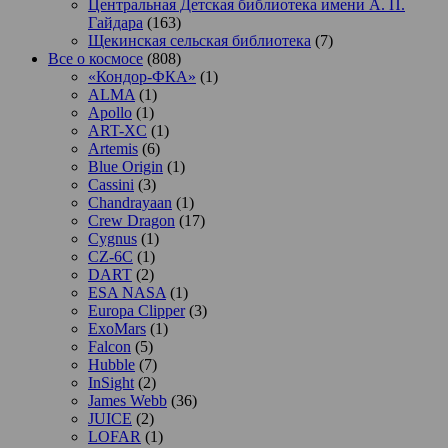
Центральная Детская библиотека имени А. П.
Гайдара
(163)
Щекинская сельская библиотека
(7)
Все о космосе
(808)
«Кондор-ФКА»
(1)
ALMA
(1)
Apollo
(1)
ART-XC
(1)
Artemis
(6)
Blue Origin
(1)
Cassini
(3)
Chandrayaan
(1)
Crew Dragon
(17)
Cygnus
(1)
CZ-6C
(1)
DART
(2)
ESA NASA
(1)
Europa Clipper
(3)
ExoMars
(1)
Falcon
(5)
Hubble
(7)
InSight
(2)
James Webb
(36)
JUICE
(2)
LOFAR
(1)