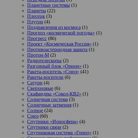
Планетные системы
(1)
Планеты
(22)
Плесецк
(3)
Плутон
(4)
Поздравления из космоса
(1)
Прогноз «космической погоды»
(1)
Прогресс
(86)
Проект «Космическая Россия»
(1)
Противоастероидная защита
(1)
Протон-М
(2)
Радиотелескопы
(2)
Разгонный блок «Орион»
(1)
Ракета-носитель «Союз»
(41)
Ракеты-носители
(6)
Сатурн
(4)
Сверхновые
(6)
Скафандры «Сокол-КВ2»
(1)
Солнечная система
(3)
Солнечные затмения
(1)
Солнце
(24)
Союз
(60)
Спутники «Ионосфера»
(4)
Спутники связи
(2)
Спутниковая система «Гонец»
(1)