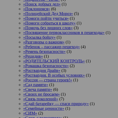
«Поиск добрых дел»
(1)
«Поклонимся»
(6)
«Полицейский Дед Мороз»
(5)
«Помоги пойти учиться»
(1)
«Помоги собраться в школу»
(1)
«Помочь без лишних слов»
(3)
«Посвящение первоклассников в пешеходы»
(1)
«Посылка бойцу»
(1)
«Разговоры о важном»
(1)
«Ребенок – пассажир пешеход»
(4)
«Ремень безопасности»
(3)
«Рецидив»
(1)
«РОДИТЕЛЬСКИЙ КОНТРОЛЬ»
(1)
«Ромашка безопасности»
(2)
«Росгвардия Драйв»
(3)
«Росгвардия. В особых условиях»
(1)
«Россия — страна героев!»
(1)
«Сад памяти»
(1)
«Свеча памяти»
(6)
«Своих не бросаем»
(1)
«Связь поколений»
(7)
«Сдай батарейку — спаси природу»
(1)
«Семейные ценности»
(1)
«СИМ»
(2)
«Слезь с велосипеда»
(1)