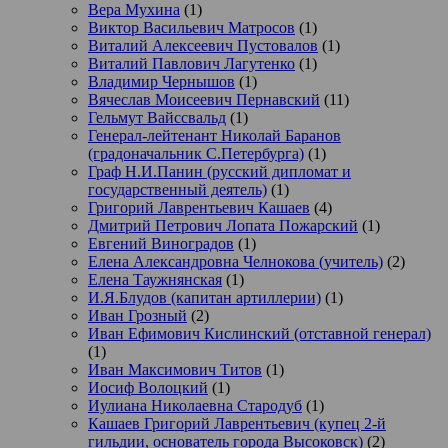
Вера Мухина
(1)
Виктор Васильевич Матросов
(1)
Виталий Алексеевич Пустовалов
(1)
Виталий Павлович Лагутенко
(1)
Владимир Чернышов
(1)
Вячеслав Моисеевич Пернавский
(11)
Гельмут Вайссвальд
(1)
Генерал-лейтенант Николай Баранов
(градоначальник С.Петербурга)
(1)
Граф Н.И.Панин (русский дипломат и
государственный деятель)
(1)
Григорий Лаврентьевич Кашаев
(4)
Дмитрий Петрович Лопата Пожарский
(1)
Евгений Виноградов
(1)
Елена Александровна Челнокова (учитель)
(2)
Елена Таужнянская
(1)
И.Я.Блудов (капитан артиллерии)
(1)
Иван Грозный
(2)
Иван Ефимович Кислинский (отставной генерал)
(1)
Иван Максимович Титов
(1)
Иосиф Волоцкий
(1)
Иулиана Николаевна Стародуб
(1)
Кашаев Григорий Лаврентьевич (купец 2-й
гильдии, основатель города Высоковск)
(2)