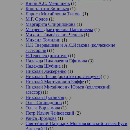
Князь А.С. Меншиков
(1)
Константин Зиновьев
(1)
Лариса Михайловна Титова
(1)
М.Г. Орлов
(1)
Маргарита Спиридонова
(1)
Матрена Дмитриевна Пантилеева
(1)
Михаил Тимофеевич Чепель
(1)
Михаил Томилин
(1)
Н.К.Твердышева и А.С.Исакова (коллежские
ассесорши)
(1)
Н.Телешев (писатель)
(1)
Надежда Николаевна Ефимова
(3)
Надежда Шубина
(1)
Николай Жежеренко
(1)
Николай Львов (архитектор-самоучка)
(1)
Николай Мартынович Боффе
(1)
Николай Михайлович Юрьев (коллежский
асессор)
(1)
Николай Цыганков
(1)
Олег Спиридонов
(1)
Ольга Варламова
(1)
Петр Ильич Чайковский
(2)
Раиса Дроздова
(1)
Святейший Патриарх Московсковский и всея Руси
Алексий II
(1)