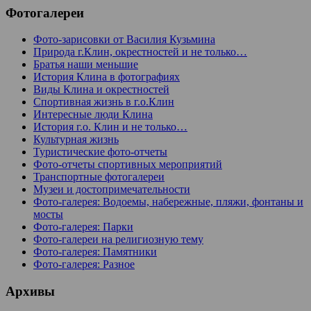
Фотогалереи
Фото-зарисовки от Василия Кузьмина
Природа г.Клин, окрестностей и не только…
Братья наши меньшие
История Клина в фотографиях
Виды Клина и окрестностей
Спортивная жизнь в г.о.Клин
Интересные люди Клина
История г.о. Клин и не только…
Культурная жизнь
Туристические фото-отчеты
Фото-отчеты спортивных мероприятий
Транспортные фотогалереи
Музеи и достопримечательности
Фото-галерея: Водоемы, набережные, пляжи, фонтаны и
мосты
Фото-галерея: Парки
Фото-галереи на религиозную тему
Фото-галерея: Памятники
Фото-галерея: Разное
Архивы