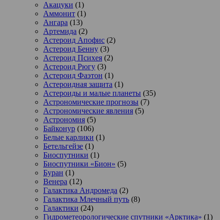
Акацуки
(1)
Аммонит
(1)
Ангара
(13)
Артемида
(2)
Астероид Апофис
(2)
Астероид Бенну
(3)
Астероид Психея
(2)
Астероид Рюгу
(3)
Астероид Фаэтон
(1)
Астероидная защита
(1)
Астероиды и малые планеты
(35)
Астрономические прогнозы
(7)
Астрономические явления
(5)
Астрономия
(5)
Байконур
(106)
Белые карлики
(1)
Бетельгейзе
(1)
Биоспутники
(1)
Биоспутники «Бион»
(5)
Буран
(1)
Венера
(12)
Галактика Андромеда
(2)
Галактика Млечный путь
(8)
Галактики
(24)
Гидрометеорологические спутники «Арктика»
(1)