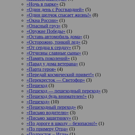
«Ночь в парке»
(2)
«Один день с Росгвардией»
(5)
«Один щелчок спасает жизнь!»
(8)
«Окна России»
(1)
«Опасный груз»
(3)
«Оружие Победы»
(1)
«Оставь автомобиль дома»
(1)
«Осторожно, тонкий лед»
(2)
«От сердца к сердцу»
(17)
«Отчизны славные сыны»
(1)
«Память поколений»
(1)
«Парад у дома ветерана»
(1)
«Парта героя»
(4)
«Передай космический привет!»
(1)
«Перекресток — Светофор»
(3)
«Пешеход
(3)
«Пешеход — пешеходный переход»
(3)
«Пешеход будь внимателен!»
(1)
«Пешеход»
(10)
«Пешеходный переход»
(6)
«Письмо водителю»
(3)
«Письмо защитнику»
(1)
«По дороге в школу – безопасно!»
(1)
«По примеру Отца»
(1)
«Подросток ‒ Игла»
(1)