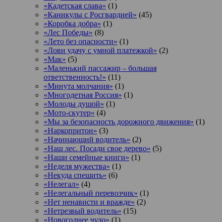
«Кадетская слава»
(1)
«Каникулы с Росгвардией»
(45)
«Коробка добра»
(1)
«Лес Победы»
(8)
«Лето без опасности»
(1)
«Лови удачу с умной платежкой»
(2)
«Мак»
(5)
«Маленький пассажир – большая
ответственность!»
(11)
«Минута молчания»
(1)
«Многодетная Россия»
(1)
«Молоды душой»
(1)
«Мото-скутер»
(4)
«Мы за безопасность дорожного движения»
(1)
«Наркопритон»
(3)
«Начинающий водитель»
(2)
«Наш лес. Посади свое дерево»
(5)
«Наши семейные книги»
(1)
«Неделя мужества»
(1)
«Некуда спешить»
(6)
«Нелегал»
(4)
«Нелегальный перевозчик»
(1)
«Нет ненависти и вражде»
(2)
«Нетрезвый водитель»
(15)
«Новогоднее чудо»
(1)