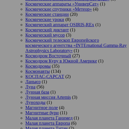
Космические аппараты «УниверСат»
(1)
Космические спутники «Метеор»
(4)
Космические станции
(20)
Космические уроки
(8)
Космический аппарат OSIRIS-REx
(1)
Космический диктант
(1)
Космический мусор
(3)
Космический телескоп Европейского
космического агентства «INTErnational Gamma-Ray
Astrophysics Laboratory»
(1)
Космодром Восточный
(27)
Космодром Куру в Южной Америке
(1)
Космодромы
(35)
Космонавты
(134)
КОСПАС-САРСАТ
(2)
Ланьюэ
(1)
Луна
(56)
Лунная база
(1)
Лунная миссия Artemis
(3)
Луноходы
(1)
Магнитное поле
(4)
Магнитные бури
(11)
Малая планета Ганимед
(1)
Малая планета Европа
(6)
Малая планета Титан
(2)