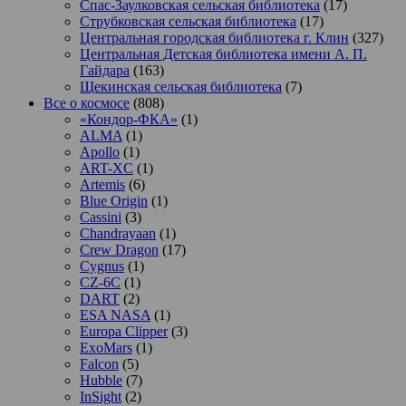
Спас-Заулковская сельская библиотека
(17)
Струбковская сельская библиотека
(17)
Центральная городская библиотека г. Клин
(327)
Центральная Детская библиотека имени А. П.
Гайдара
(163)
Щекинская сельская библиотека
(7)
Все о космосе
(808)
«Кондор-ФКА»
(1)
ALMA
(1)
Apollo
(1)
ART-XC
(1)
Artemis
(6)
Blue Origin
(1)
Cassini
(3)
Chandrayaan
(1)
Crew Dragon
(17)
Cygnus
(1)
CZ-6C
(1)
DART
(2)
ESA NASA
(1)
Europa Clipper
(3)
ExoMars
(1)
Falcon
(5)
Hubble
(7)
InSight
(2)