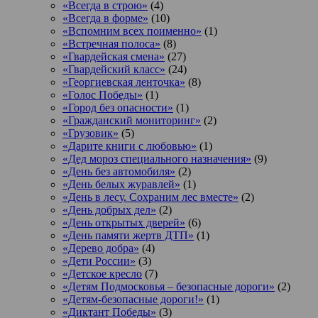
«Всегда в строю»
(4)
«Всегда в форме»
(10)
«Вспомним всех поименно»
(1)
«Встречная полоса»
(8)
«Гвардейская смена»
(27)
«Гвардейский класс»
(24)
«Георгиевская ленточка»
(8)
«Голос Победы»
(1)
«Город без опасности»
(1)
«Гражданский мониторинг»
(2)
«Грузовик»
(5)
«Дарите книги с любовью»
(1)
«Дед мороз специального назначения»
(9)
«День без автомобиля»
(2)
«День белых журавлей»
(1)
«День в лесу. Сохраним лес вместе»
(2)
«День добрых дел»
(2)
«День открытых дверей»
(6)
«День памяти жертв ДТП»
(1)
«Дерево добра»
(4)
«Дети России»
(3)
«Детское кресло
(7)
«Детям Подмосковья – безопасные дороги»
(2)
«Детям-безопасные дороги!»
(1)
«Диктант Победы»
(3)