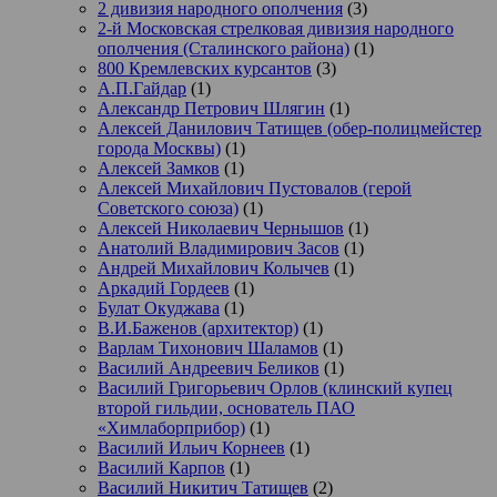
2 дивизия народного ополчения
(3)
2-й Московская стрелковая дивизия народного
ополчения (Сталинского района)
(1)
800 Кремлевских курсантов
(3)
А.П.Гайдар
(1)
Александр Петрович Шлягин
(1)
Алексей Данилович Татищев (обер-полицмейстер
города Москвы)
(1)
Алексей Замков
(1)
Алексей Михайлович Пустовалов (герой
Советского союза)
(1)
Алексей Николаевич Чернышов
(1)
Анатолий Владимирович Засов
(1)
Андрей Михайлович Колычев
(1)
Аркадий Гордеев
(1)
Булат Окуджава
(1)
В.И.Баженов (архитектор)
(1)
Варлам Тихонович Шаламов
(1)
Василий Андреевич Беликов
(1)
Василий Григорьевич Орлов (клинский купец
второй гильдии, основатель ПАО
«Химлаборприбор)
(1)
Василий Ильич Корнеев
(1)
Василий Карпов
(1)
Василий Никитич Татищев
(2)