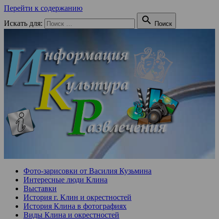
Перейти к содержанию

Искать для:
Поиск
Фото-зарисовки от Василия Кузьмина
Интересные люди Клина
Выставки
История г. Клин и окрестностей
История Клина в фотографиях
Виды Клина и окрестностей