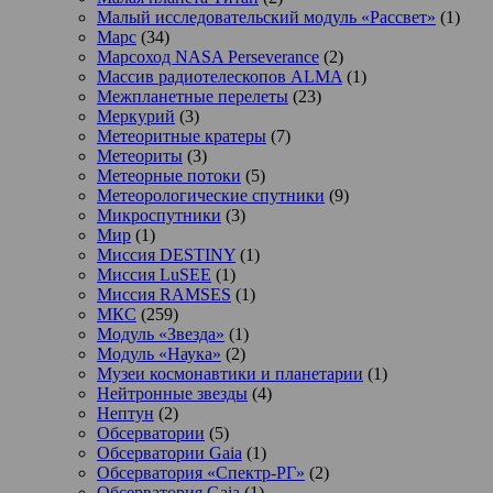
Малый исследовательский модуль «Рассвет»
(1)
Марс
(34)
Марсоход NASA Perseverance
(2)
Массив радиотелескопов ALMA
(1)
Межпланетные перелеты
(23)
Меркурий
(3)
Метеоритные кратеры
(7)
Метеориты
(3)
Метеорные потоки
(5)
Метеорологические спутники
(9)
Микроспутники
(3)
Мир
(1)
Миссия DESTINY
(1)
Миссия LuSEE
(1)
Миссия RAMSES
(1)
МКС
(259)
Модуль «Звезда»
(1)
Модуль «Наука»
(2)
Музеи космонавтики и планетарии
(1)
Нейтронные звезды
(4)
Нептун
(2)
Обсерватории
(5)
Обсерватории Gaia
(1)
Обсерватория «Спектр-РГ»
(2)
Обсерватория Gaia
(1)