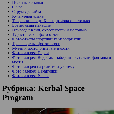
Полезные ссылки
О нас
Структура сайта
Культурная жизнь
Творческие люди Клина, района и не только
Братья наши меньшие
Природа г.Клин, окрестностей и не только…
Туристические фото-отчеты
Фото-отчеты спортивных мероприятий
Транспортные фотогалереи
Музеи и достопримечательности
Фото-галерея: Парки
Фото-галерея: Водоемы, набережные, пляжи, фонтаны и
мосты
Фото-галереи на религиозную тему
Фото-галерея: Памятники
Фото-галерея: Разное
Рубрика:
Kerbal Space
Program