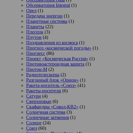
Обсерватория Integral
(1)
Орел
(1)
Передача энергии
(1)
Планетные системы
(1)
Планеты
(22)
Плесецк
(3)
Плутон
(4)
Поздравления из космоса
(1)
Прогноз «космической погоды»
(1)
Прогресс
(86)
Проект «Космическая Россия»
(1)
Противоастероидная защита
(1)
Протон-М
(2)
Радиотелескопы
(2)
Разгонный блок «Орион»
(1)
Ракета-носитель «Союз»
(41)
Ракеты-носители
(6)
Сатурн
(4)
Сверхновые
(6)
Скафандры «Сокол-КВ2»
(1)
Солнечная система
(3)
Солнечные затмения
(1)
Солнце
(24)
Союз
(60)