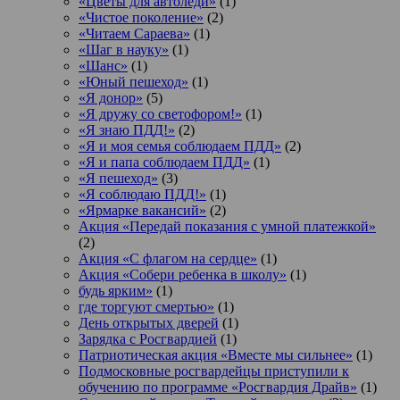
«Цветы для автоледи»
(1)
«Чистое поколение»
(2)
«Читаем Сараева»
(1)
«Шаг в науку»
(1)
«Шанс»
(1)
«Юный пешеход»
(1)
«Я донор»
(5)
«Я дружу со светофором!»
(1)
«Я знаю ПДД!»
(2)
«Я и моя семья соблюдаем ПДД»
(2)
«Я и папа соблюдаем ПДД»
(1)
«Я пешеход»
(3)
«Я соблюдаю ПДД!»
(1)
«Ярмарке вакансий»
(2)
Акция «Передай показания с умной платежкой»
(2)
Акция «С флагом на сердце»
(1)
Акция «Собери ребенка в школу»
(1)
будь ярким»
(1)
где торгуют смертью»
(1)
День открытых дверей
(1)
Зарядка с Росгвардией
(1)
Патриотическая акция «Вместе мы сильнее»
(1)
Подмосковные росгвардейцы приступили к
обучению по программе «Росгвардия Драйв»
(1)