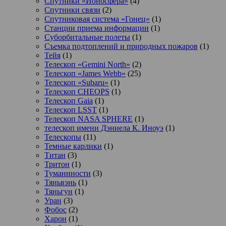
Спутники «Ионосфера»
(4)
Спутники связи
(2)
Спутниковая система «Гонец»
(1)
Станции приема информации
(1)
Суборбитальные полеты
(1)
Съемка подтоплений и природных пожаров
(1)
Тейя
(1)
Телескоп «Gemini North»
(2)
Телескоп «James Webb»
(25)
Телескоп «Subaru»
(1)
Телескоп CHEOPS
(1)
Телескоп Gaia
(1)
Телескоп LSST
(1)
Телескоп NASA SPHERE
(1)
телескоп имени Дэниела К. Иноуэ
(1)
Телескопы
(11)
Темные карлики
(1)
Титан
(3)
Тритон
(1)
Туманнности
(3)
Тяньвэнь
(1)
Тяньгун
(1)
Уран
(3)
Фобос
(2)
Харон
(1)