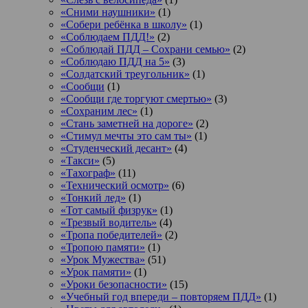
«Сними наушники»
(1)
«Собери ребёнка в школу»
(1)
«Соблюдаем ПДД!»
(2)
«Соблюдай ПДД – Сохрани семью»
(2)
«Соблюдаю ПДД на 5»
(3)
«Солдатский треугольник»
(1)
«Сообщи
(1)
«Сообщи где торгуют смертью»
(3)
«Сохраним лес»
(1)
«Стань заметней на дороге»
(2)
«Стимул мечты это сам ты»
(1)
«Студенческий десант»
(4)
«Такси»
(5)
«Тахограф»
(11)
«Технический осмотр»
(6)
«Тонкий лед»
(1)
«Тот самый физрук»
(1)
«Трезвый водитель»
(4)
«Тропа победителей»
(2)
«Тропою памяти»
(1)
«Урок Мужества»
(51)
«Урок памяти»
(1)
«Уроки безопасности»
(15)
«Учебный год впереди – повторяем ПДД»
(1)