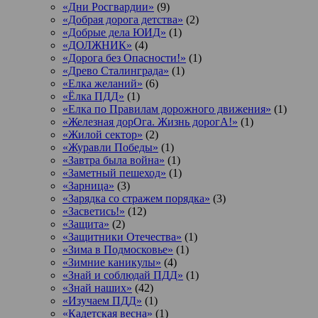
«Дни Росгвардии»
(9)
«Добрая дорога детства»
(2)
«Добрые дела ЮИД»
(1)
«ДОЛЖНИК»
(4)
«Дорога без Опасности!»
(1)
«Древо Сталинграда»
(1)
«Елка желаний»
(6)
«Ёлка ПДД»
(1)
«Елка по Правилам дорожного движения»
(1)
«Железная дорОга. Жизнь дорогА!»
(1)
«Жилой сектор»
(2)
«Журавли Победы»
(1)
«Завтра была война»
(1)
«Заметный пешеход»
(1)
«Зарница»
(3)
«Зарядка со стражем порядка»
(3)
«Засветись!»
(12)
«Защита»
(2)
«Защитники Отечества»
(1)
«Зима в Подмосковье»
(1)
«Зимние каникулы»
(4)
«Знай и соблюдай ПДД»
(1)
«Знай наших»
(42)
«Изучаем ПДД»
(1)
«Кадетская весна»
(1)