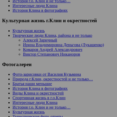
История г.о. Клин и не только…
Интересные люди Клина
История Клина в фотографиях
Культурная жизнь г.Клин и окрестностей
Культурная жизнь
Творческие люди Клина, района и не только
Алексей Заричный
Ирина Владимировна Деньгова (Лукашенко)
Комаров Андрей Александрович
Виктор Степанович Никаноров
Фотогалереи
Фото-зарисовки от Василия Кузьмина
Природа г.Клин, окрестностей и не только…
Братья наши меньшие
История Клина в фотографиях
Виды Клина и окрестностей
Спортивная жизнь в г.о.Клин
Интересные люди Клина
История г.о. Клин и не только…
Культурная жизнь
Туристические фото-отчеты