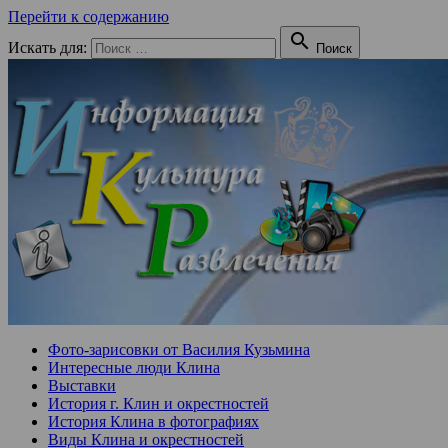
Перейти к содержанию

Искать для:
Поиск
Фото-зарисовки от Василия Кузьмина
Интересные люди Клина
Выставки
История г. Клин и окрестностей
История Клина в фотографиях
Виды Клина и окрестностей