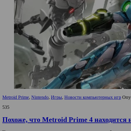
Metroid Prime
,
Nintendo
,
Игры
,
Новости компьютерных игр
Опу
535
Похоже, что Metroid Prime 4 находится