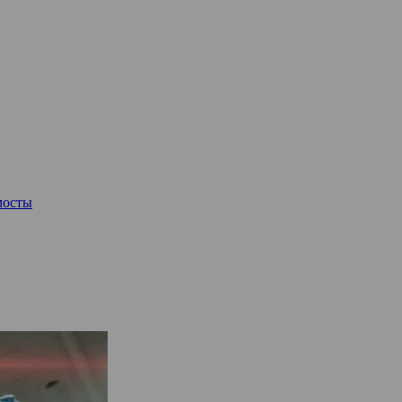
мосты