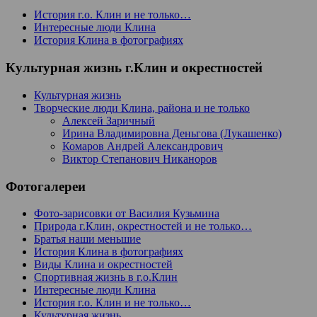
История г.о. Клин и не только…
Интересные люди Клина
История Клина в фотографиях
Культурная жизнь г.Клин и окрестностей
Культурная жизнь
Творческие люди Клина, района и не только
Алексей Заричный
Ирина Владимировна Деньгова (Лукашенко)
Комаров Андрей Александрович
Виктор Степанович Никаноров
Фотогалереи
Фото-зарисовки от Василия Кузьмина
Природа г.Клин, окрестностей и не только…
Братья наши меньшие
История Клина в фотографиях
Виды Клина и окрестностей
Спортивная жизнь в г.о.Клин
Интересные люди Клина
История г.о. Клин и не только…
Культурная жизнь