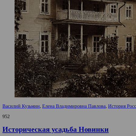
Василий Кузьмин
,
Елена Владимировна Павлова
,
История Рос
952
Историческая усадьба Новинки