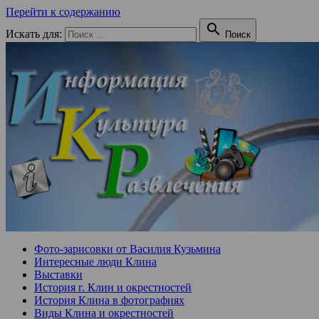
Перейти к содержанию

Искать для:
Поиск
Фото-зарисовки от Василия Кузьмина
Интересные люди Клина
Выставки
История г. Клин и окрестностей
История Клина в фотографиях
Виды Клина и окрестностей