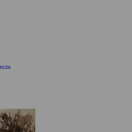
мосты