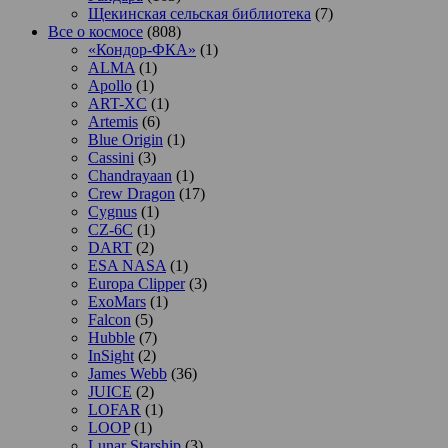
Щекинская сельская библиотека
(7)
Все о космосе
(808)
«Кондор-ФКА»
(1)
ALMA
(1)
Apollo
(1)
ART-XC
(1)
Artemis
(6)
Blue Origin
(1)
Cassini
(3)
Chandrayaan
(1)
Crew Dragon
(17)
Cygnus
(1)
CZ-6C
(1)
DART
(2)
ESA NASA
(1)
Europa Clipper
(3)
ExoMars
(1)
Falcon
(5)
Hubble
(7)
InSight
(2)
James Webb
(36)
JUICE
(2)
LOFAR
(1)
LOOP
(1)
Lunar Starship
(3)