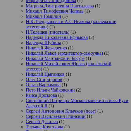
Маргарита Спиридонова
(1)
Матрена Дмитриевна Пантилеева
(1)
Михаил Тимофеевич Чепель
(1)
Михаил Томилин
(1)
Н.К.Твердышева и А.С.Исакова (коллежские
ассесорши)
(1)
Н.Телешев (писатель)
(1)
Надежда Николаевна Ефимова
(3)
Надежда Шубина
(1)
Николай Жежеренко
(1)
Николай Львов (архитектор-самоучка)
(1)
Николай Мартынович Боффе
(1)
Николай Михайлович Юрьев (коллежский
асессор)
(1)
Николай Цыганков
(1)
Олег Спиридонов
(1)
Ольга Варламова
(1)
Петр Ильич Чайковский
(2)
Раиса Дроздова
(1)
Святейший Патриарх Московсковский и всея Руси
Алексий II
(1)
Сергей Антонович Клычков (поэт)
(1)
Сергей Васильевич Глинский
(1)
Сергей Дягилев
(1)
Татьяна Кочеткова
(1)