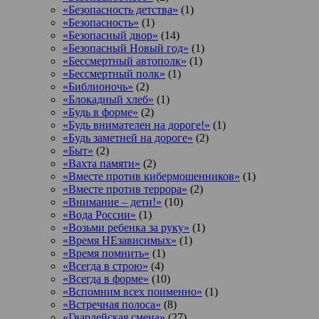
«Безопасность детства»
(1)
«Безопасность»
(1)
«Безопасный двор»
(14)
«Безопасный Новый год»
(1)
«Бессмертный автополк»
(1)
«Бессмертный полк»
(1)
«Библионочь»
(2)
«Блокадный хлеб»
(1)
«Будь в форме»
(2)
«Будь внимателен на дороге!»
(1)
«Будь заметней на дороге»
(2)
«Быт»
(2)
«Вахта памяти»
(2)
«Вместе против кибермошенников»
(1)
«Вместе против террора»
(2)
«Внимание – дети!»
(10)
«Вода России»
(1)
«Возьми ребенка за руку»
(1)
«Время НЕзависимых»
(1)
«Время помнить»
(1)
«Всегда в строю»
(4)
«Всегда в форме»
(10)
«Вспомним всех поименно»
(1)
«Встречная полоса»
(8)
«Гвардейская смена»
(27)