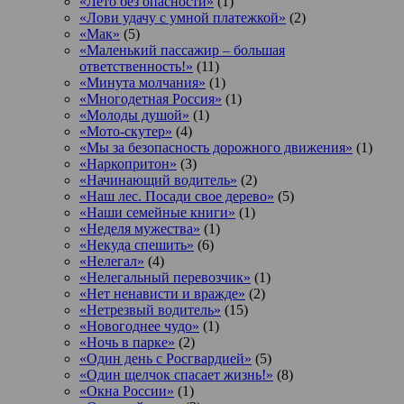
«Лето без опасности»
(1)
«Лови удачу с умной платежкой»
(2)
«Мак»
(5)
«Маленький пассажир – большая
ответственность!»
(11)
«Минута молчания»
(1)
«Многодетная Россия»
(1)
«Молоды душой»
(1)
«Мото-скутер»
(4)
«Мы за безопасность дорожного движения»
(1)
«Наркопритон»
(3)
«Начинающий водитель»
(2)
«Наш лес. Посади свое дерево»
(5)
«Наши семейные книги»
(1)
«Неделя мужества»
(1)
«Некуда спешить»
(6)
«Нелегал»
(4)
«Нелегальный перевозчик»
(1)
«Нет ненависти и вражде»
(2)
«Нетрезвый водитель»
(15)
«Новогоднее чудо»
(1)
«Ночь в парке»
(2)
«Один день с Росгвардией»
(5)
«Один щелчок спасает жизнь!»
(8)
«Окна России»
(1)