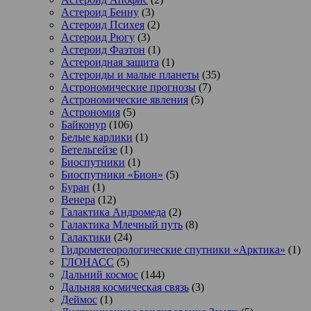
Астероид Бенну
(3)
Астероид Психея
(2)
Астероид Рюгу
(3)
Астероид Фаэтон
(1)
Астероидная защита
(1)
Астероиды и малые планеты
(35)
Астрономические прогнозы
(7)
Астрономические явления
(5)
Астрономия
(5)
Байконур
(106)
Белые карлики
(1)
Бетельгейзе
(1)
Биоспутники
(1)
Биоспутники «Бион»
(5)
Буран
(1)
Венера
(12)
Галактика Андромеда
(2)
Галактика Млечный путь
(8)
Галактики
(24)
Гидрометеорологические спутники «Арктика»
(1)
ГЛОНАСС
(5)
Дальний космос
(144)
Дальняя космическая связь
(3)
Деймос
(1)