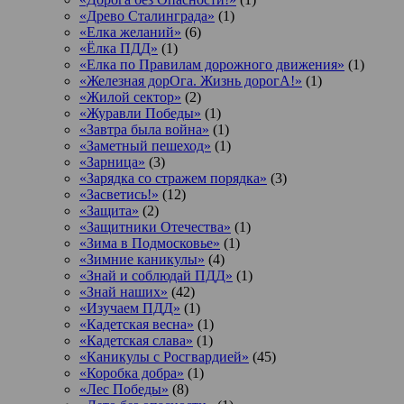
«Древо Сталинграда»
(1)
«Елка желаний»
(6)
«Ёлка ПДД»
(1)
«Елка по Правилам дорожного движения»
(1)
«Железная дорОга. Жизнь дорогА!»
(1)
«Жилой сектор»
(2)
«Журавли Победы»
(1)
«Завтра была война»
(1)
«Заметный пешеход»
(1)
«Зарница»
(3)
«Зарядка со стражем порядка»
(3)
«Засветись!»
(12)
«Защита»
(2)
«Защитники Отечества»
(1)
«Зима в Подмосковье»
(1)
«Зимние каникулы»
(4)
«Знай и соблюдай ПДД»
(1)
«Знай наших»
(42)
«Изучаем ПДД»
(1)
«Кадетская весна»
(1)
«Кадетская слава»
(1)
«Каникулы с Росгвардией»
(45)
«Коробка добра»
(1)
«Лес Победы»
(8)