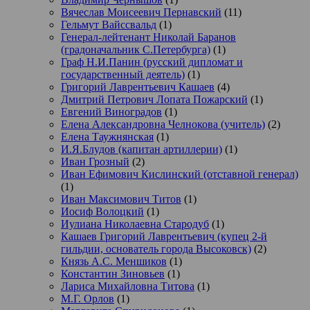
Вячеслав Моисеевич Пернавский
(11)
Гельмут Вайссвальд
(1)
Генерал-лейтенант Николай Баранов
(градоначальник С.Петербурга)
(1)
Граф Н.И.Панин (русский дипломат и
государственный деятель)
(1)
Григорий Лаврентьевич Кашаев
(4)
Дмитрий Петрович Лопата Пожарский
(1)
Евгений Виноградов
(1)
Елена Александровна Челнокова (учитель)
(2)
Елена Таужнянская
(1)
И.Я.Блудов (капитан артиллерии)
(1)
Иван Грозный
(2)
Иван Ефимович Кислинский (отставной генерал)
(1)
Иван Максимович Титов
(1)
Иосиф Волоцкий
(1)
Иулиана Николаевна Стародуб
(1)
Кашаев Григорий Лаврентьевич (купец 2-й
гильдии, основатель города Высоковск)
(2)
Князь А.С. Меншиков
(1)
Константин Зиновьев
(1)
Лариса Михайловна Титова
(1)
М.Г. Орлов
(1)