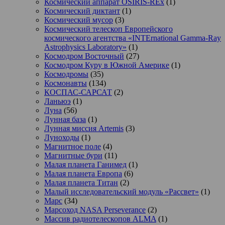
Космический аппарат OSIRIS-REx
(1)
Космический диктант
(1)
Космический мусор
(3)
Космический телескоп Европейского
космического агентства «INTErnational Gamma-Ray
Astrophysics Laboratory»
(1)
Космодром Восточный
(27)
Космодром Куру в Южной Америке
(1)
Космодромы
(35)
Космонавты
(134)
КОСПАС-САРСАТ
(2)
Ланьюэ
(1)
Луна
(56)
Лунная база
(1)
Лунная миссия Artemis
(3)
Луноходы
(1)
Магнитное поле
(4)
Магнитные бури
(11)
Малая планета Ганимед
(1)
Малая планета Европа
(6)
Малая планета Титан
(2)
Малый исследовательский модуль «Рассвет»
(1)
Марс
(34)
Марсоход NASA Perseverance
(2)
Массив радиотелескопов ALMA
(1)