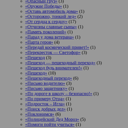
«Опасный груз»
(3)
«Оружие Победы»
(1)
«Оставь автомобиль дома»
(1)
«Осторожно, тонкий лед»
(2)
«От сердца к сердцу»
(17)
«Отчизны славные сыны»
(1)
«Память поколений»
(1)
«Парад у дома ветерана»
(1)
«Парта героя»
(4)
«Передай космический привет!»
(1)
«Перекресток — Светофор»
(3)
«Пешеход
(3)
«Пешеход — пешеходный переход»
(3)
«Пешеход будь внимателен!»
(1)
«Пешеход»
(10)
«Пешеходный переход»
(6)
«Письмо водителю»
(3)
«Письмо защитнику»
(1)
«По дороге в школу – безопасно!»
(1)
«По примеру Отца»
(1)
«Подросток ‒ Игла»
(1)
«Поиск добрых дел»
(1)
«Поклонимся»
(6)
«Полицейский Дед Мороз»
(5)
«Помоги пойти учиться»
(1)