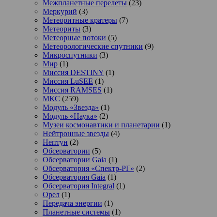
Межпланетные перелеты
(23)
Меркурий
(3)
Метеоритные кратеры
(7)
Метеориты
(3)
Метеорные потоки
(5)
Метеорологические спутники
(9)
Микроспутники
(3)
Мир
(1)
Миссия DESTINY
(1)
Миссия LuSEE
(1)
Миссия RAMSES
(1)
МКС
(259)
Модуль «Звезда»
(1)
Модуль «Наука»
(2)
Музеи космонавтики и планетарии
(1)
Нейтронные звезды
(4)
Нептун
(2)
Обсерватории
(5)
Обсерватории Gaia
(1)
Обсерватория «Спектр-РГ»
(2)
Обсерватория Gaia
(1)
Обсерватория Integral
(1)
Орел
(1)
Передача энергии
(1)
Планетные системы
(1)