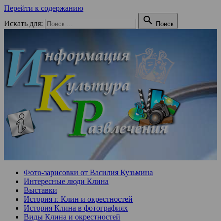
Перейти к содержанию

Искать для:
Поиск
Фото-зарисовки от Василия Кузьмина
Интересные люди Клина
Выставки
История г. Клин и окрестностей
История Клина в фотографиях
Виды Клина и окрестностей