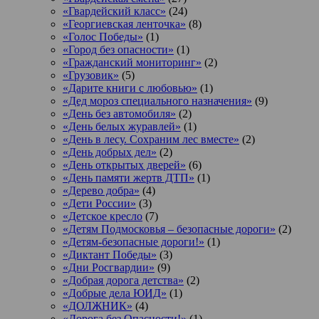
«Гвардейский класс»
(24)
«Георгиевская ленточка»
(8)
«Голос Победы»
(1)
«Город без опасности»
(1)
«Гражданский мониторинг»
(2)
«Грузовик»
(5)
«Дарите книги с любовью»
(1)
«Дед мороз специального назначения»
(9)
«День без автомобиля»
(2)
«День белых журавлей»
(1)
«День в лесу. Сохраним лес вместе»
(2)
«День добрых дел»
(2)
«День открытых дверей»
(6)
«День памяти жертв ДТП»
(1)
«Дерево добра»
(4)
«Дети России»
(3)
«Детское кресло
(7)
«Детям Подмосковья – безопасные дороги»
(2)
«Детям-безопасные дороги!»
(1)
«Диктант Победы»
(3)
«Дни Росгвардии»
(9)
«Добрая дорога детства»
(2)
«Добрые дела ЮИД»
(1)
«ДОЛЖНИК»
(4)
«Дорога без Опасности!»
(1)