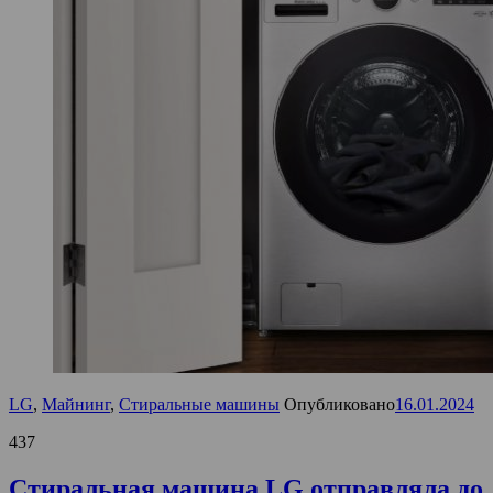
LG
,
Майнинг
,
Стиральные машины
Опубликовано
16.01.2024
437
Стиральная машина LG отправляла до