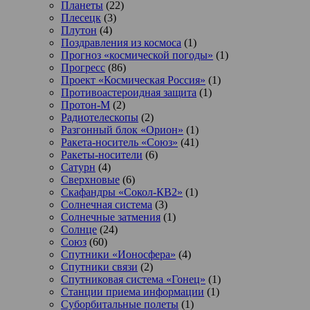
Планеты
(22)
Плесецк
(3)
Плутон
(4)
Поздравления из космоса
(1)
Прогноз «космической погоды»
(1)
Прогресс
(86)
Проект «Космическая Россия»
(1)
Противоастероидная защита
(1)
Протон-М
(2)
Радиотелескопы
(2)
Разгонный блок «Орион»
(1)
Ракета-носитель «Союз»
(41)
Ракеты-носители
(6)
Сатурн
(4)
Сверхновые
(6)
Скафандры «Сокол-КВ2»
(1)
Солнечная система
(3)
Солнечные затмения
(1)
Солнце
(24)
Союз
(60)
Спутники «Ионосфера»
(4)
Спутники связи
(2)
Спутниковая система «Гонец»
(1)
Станции приема информации
(1)
Суборбитальные полеты
(1)