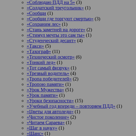
«Соблюдаю ПДД на 5»
(3)
«Солдатский треугольник»
(1)
«Сообщи
(1)
«Сообщи где торгуют смертью»
(3)
«Сохраним лес»
(1)
«Стань заметней на дороге»
(2)
«Стимул мечты это сам ты»
(1)
«Студенческий десант»
(4)
«Такси»
(5)
«Тахограф»
(11)
«Технический осмотр»
(6)
«Тонкий лед»
(1)
«Тот самый физрук»
(1)
«Трезвый водитель»
(4)
«Тропа победителей»
(2)
«Тропою памяти»
(1)
«Урок Мужества»
(51)
«Урок памяти»
(1)
«Уроки безопасности»
(15)
«Учебный год впереди – повторяем ПДД»
(1)
«Цветы для автоледи»
(1)
«Чистое поколение»
(2)
«Читаем Сараева»
(1)
«Шаг в науку»
(1)
«Шанс»
(1)