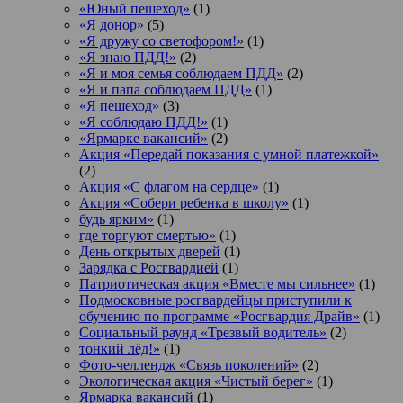
«Юный пешеход»
(1)
«Я донор»
(5)
«Я дружу со светофором!»
(1)
«Я знаю ПДД!»
(2)
«Я и моя семья соблюдаем ПДД»
(2)
«Я и папа соблюдаем ПДД»
(1)
«Я пешеход»
(3)
«Я соблюдаю ПДД!»
(1)
«Ярмарке вакансий»
(2)
Акция «Передай показания с умной платежкой»
(2)
Акция «С флагом на сердце»
(1)
Акция «Собери ребенка в школу»
(1)
будь ярким»
(1)
где торгуют смертью»
(1)
День открытых дверей
(1)
Зарядка с Росгвардией
(1)
Патриотическая акция «Вместе мы сильнее»
(1)
Подмосковные росгвардейцы приступили к
обучению по программе «Росгвардия Драйв»
(1)
Социальный раунд «Трезвый водитель»
(2)
тонкий лёд!»
(1)
Фото-челлендж «Связь поколений»
(2)
Экологическая акция «Чистый берег»
(1)
Ярмарка вакансий
(1)