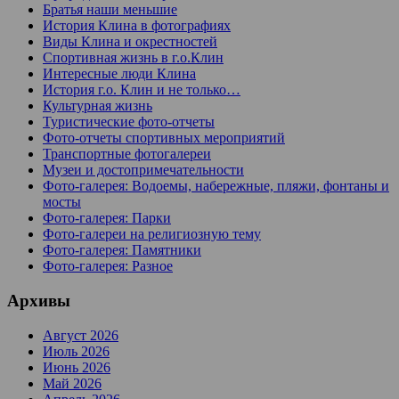
Братья наши меньшие
История Клина в фотографиях
Виды Клина и окрестностей
Спортивная жизнь в г.о.Клин
Интересные люди Клина
История г.о. Клин и не только…
Культурная жизнь
Туристические фото-отчеты
Фото-отчеты спортивных мероприятий
Транспортные фотогалереи
Музеи и достопримечательности
Фото-галерея: Водоемы, набережные, пляжи, фонтаны и
мосты
Фото-галерея: Парки
Фото-галереи на религиозную тему
Фото-галерея: Памятники
Фото-галерея: Разное
Архивы
Август 2026
Июль 2026
Июнь 2026
Май 2026