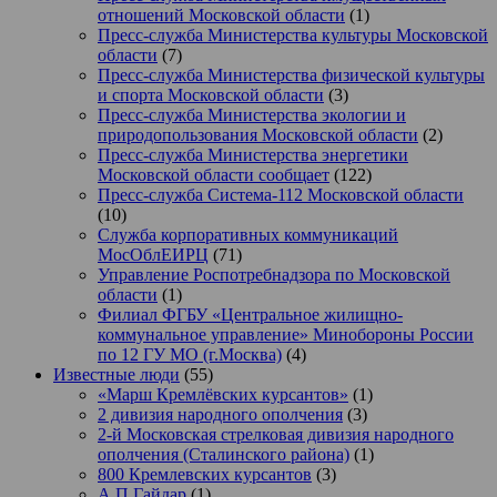
отношений Московской области
(1)
Пресс-служба Министерства культуры Московской
области
(7)
Пресс-служба Министерства физической культуры
и спорта Московской области
(3)
Пресс-служба Министерства экологии и
природопользования Московской области
(2)
Пресс-служба Министерства энергетики
Московской области сообщает
(122)
Пресс-служба Система-112 Московской области
(10)
Служба корпоративных коммуникаций
МосОблЕИРЦ
(71)
Управление Роспотребнадзора по Московской
области
(1)
Филиал ФГБУ «Центральное жилищно-
коммунальное управление» Минобороны России
по 12 ГУ МО (г.Москва)
(4)
Известные люди
(55)
«Марш Кремлёвских курсантов»
(1)
2 дивизия народного ополчения
(3)
2-й Московская стрелковая дивизия народного
ополчения (Сталинского района)
(1)
800 Кремлевских курсантов
(3)
А.П.Гайдар
(1)