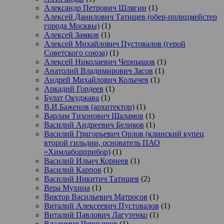
Александр Петрович Шлягин
(1)
Алексей Данилович Татищев (обер-полицмейстер
города Москвы)
(1)
Алексей Замков
(1)
Алексей Михайлович Пустовалов (герой
Советского союза)
(1)
Алексей Николаевич Чернышов
(1)
Анатолий Владимирович Засов
(1)
Андрей Михайлович Колычев
(1)
Аркадий Гордеев
(1)
Булат Окуджава
(1)
В.И.Баженов (архитектор)
(1)
Варлам Тихонович Шаламов
(1)
Василий Андреевич Беликов
(1)
Василий Григорьевич Орлов (клинский купец
второй гильдии, основатель ПАО
«Химлаборприбор)
(1)
Василий Ильич Корнеев
(1)
Василий Карпов
(1)
Василий Никитич Татищев
(2)
Вера Мухина
(1)
Виктор Васильевич Матросов
(1)
Виталий Алексеевич Пустовалов
(1)
Виталий Павлович Лагутенко
(1)
Владимир Чернышов
(1)