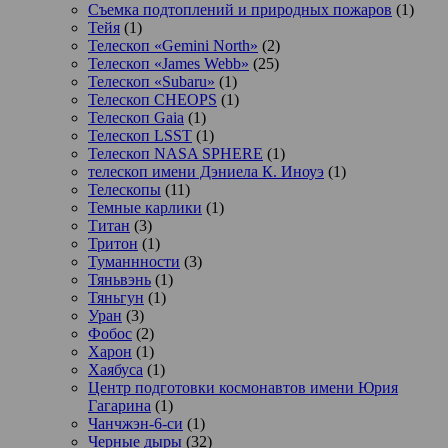
Съемка подтоплений и природных пожаров
(1)
Тейя
(1)
Телескоп «Gemini North»
(2)
Телескоп «James Webb»
(25)
Телескоп «Subaru»
(1)
Телескоп CHEOPS
(1)
Телескоп Gaia
(1)
Телескоп LSST
(1)
Телескоп NASA SPHERE
(1)
телескоп имени Дэниела К. Иноуэ
(1)
Телескопы
(11)
Темные карлики
(1)
Титан
(3)
Тритон
(1)
Туманнности
(3)
Тяньвэнь
(1)
Тяньгун
(1)
Уран
(3)
Фобос
(2)
Харон
(1)
Хаябуса
(1)
Центр подготовки космонавтов имени Юрия
Гагарина
(1)
Чанчжэн-6-си
(1)
Черные дыры
(32)