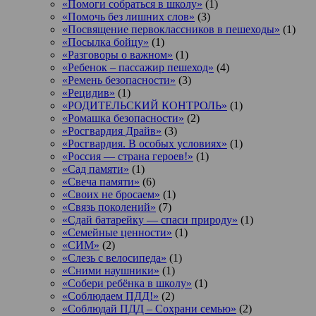
«Помоги собраться в школу»
(1)
«Помочь без лишних слов»
(3)
«Посвящение первоклассников в пешеходы»
(1)
«Посылка бойцу»
(1)
«Разговоры о важном»
(1)
«Ребенок – пассажир пешеход»
(4)
«Ремень безопасности»
(3)
«Рецидив»
(1)
«РОДИТЕЛЬСКИЙ КОНТРОЛЬ»
(1)
«Ромашка безопасности»
(2)
«Росгвардия Драйв»
(3)
«Росгвардия. В особых условиях»
(1)
«Россия — страна героев!»
(1)
«Сад памяти»
(1)
«Свеча памяти»
(6)
«Своих не бросаем»
(1)
«Связь поколений»
(7)
«Сдай батарейку — спаси природу»
(1)
«Семейные ценности»
(1)
«СИМ»
(2)
«Слезь с велосипеда»
(1)
«Сними наушники»
(1)
«Собери ребёнка в школу»
(1)
«Соблюдаем ПДД!»
(2)
«Соблюдай ПДД – Сохрани семью»
(2)