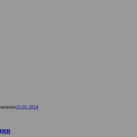
иковано
21.01.2024
ции