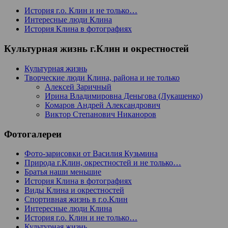
История г.о. Клин и не только…
Интересные люди Клина
История Клина в фотографиях
Культурная жизнь г.Клин и окрестностей
Культурная жизнь
Творческие люди Клина, района и не только
Алексей Заричный
Ирина Владимировна Деньгова (Лукашенко)
Комаров Андрей Александрович
Виктор Степанович Никаноров
Фотогалереи
Фото-зарисовки от Василия Кузьмина
Природа г.Клин, окрестностей и не только…
Братья наши меньшие
История Клина в фотографиях
Виды Клина и окрестностей
Спортивная жизнь в г.о.Клин
Интересные люди Клина
История г.о. Клин и не только…
Культурная жизнь