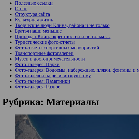
Полезные ссылки
О нас
Структура сайта
Культурная жизнь
Творческие люди Клина, района и не только
Братья наши меньшие
Природа г.Клин, окрестностей и не только…
Туристические фото-отчеты
Фото-отчеты спортивных мероприятий
Транспортные фотогалереи
Музеи и достопримечательности
Фото-галерея: Парки
Фото-галерея: Водоемы, набережные, пляжи, фонтаны и 
Фото-галереи на религиозную тему
Фото-галерея: Памятники
Фото-галерея: Разное
Рубрика:
Материалы