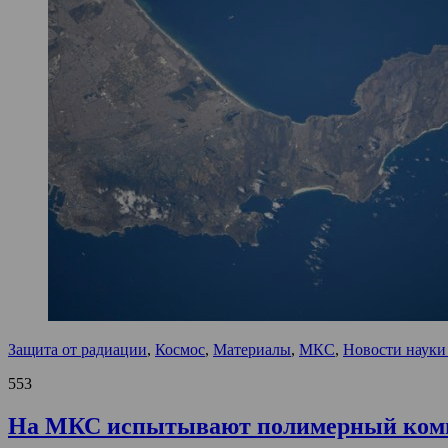
Защита от радиации
,
Космос
,
Материалы
,
МКС
,
Новости науки
553
На МКС испытывают полимерный компо