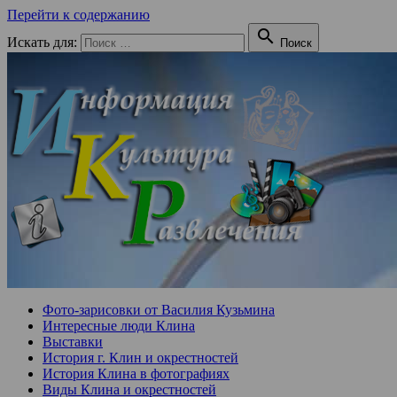
Перейти к содержанию

Искать для:
Поиск
Фото-зарисовки от Василия Кузьмина
Интересные люди Клина
Выставки
История г. Клин и окрестностей
История Клина в фотографиях
Виды Клина и окрестностей