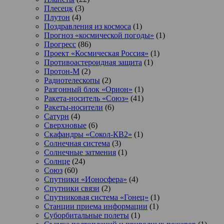
Плесецк
(3)
Плутон
(4)
Поздравления из космоса
(1)
Прогноз «космической погоды»
(1)
Прогресс
(86)
Проект «Космическая Россия»
(1)
Противоастероидная защита
(1)
Протон-М
(2)
Радиотелескопы
(2)
Разгонный блок «Орион»
(1)
Ракета-носитель «Союз»
(41)
Ракеты-носители
(6)
Сатурн
(4)
Сверхновые
(6)
Скафандры «Сокол-КВ2»
(1)
Солнечная система
(3)
Солнечные затмения
(1)
Солнце
(24)
Союз
(60)
Спутники «Ионосфера»
(4)
Спутники связи
(2)
Спутниковая система «Гонец»
(1)
Станции приема информации
(1)
Суборбитальные полеты
(1)