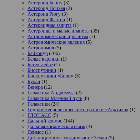
Астероид Бенну
(3)
Астероид Психея
(2)
Астероид Рюгу
(3)
Астероид Фаэтон
(1)
Астероидная защита
(1)
Астероиды и малые планеты
(35)
Астрономические прогнозы
(7)
Астрономические явления
(5)
Астрономия
(5)
Байконур
(106)
Белые карлики
(1)
Бетельгейзе
(1)
Биоспутники
(1)
Биоспутники «Бион»
(5)
Буран
(1)
Венера
(12)
Галактика Андромеда
(2)
Галактика Млечный путь
(8)
Галактики
(24)
Гидрометеорологические спутники «Арктика»
(1)
ГЛОНАСС
(5)
Дальний космос
(144)
Дальняя космическая связь
(3)
Деймос
(1)
Дистанционное зондирование Земли
(5)