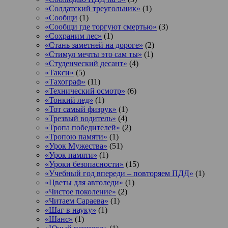
«Солдатский треугольник»
(1)
«Сообщи
(1)
«Сообщи где торгуют смертью»
(3)
«Сохраним лес»
(1)
«Стань заметней на дороге»
(2)
«Стимул мечты это сам ты»
(1)
«Студенческий десант»
(4)
«Такси»
(5)
«Тахограф»
(11)
«Технический осмотр»
(6)
«Тонкий лед»
(1)
«Тот самый физрук»
(1)
«Трезвый водитель»
(4)
«Тропа победителей»
(2)
«Тропою памяти»
(1)
«Урок Мужества»
(51)
«Урок памяти»
(1)
«Уроки безопасности»
(15)
«Учебный год впереди – повторяем ПДД»
(1)
«Цветы для автоледи»
(1)
«Чистое поколение»
(2)
«Читаем Сараева»
(1)
«Шаг в науку»
(1)
«Шанс»
(1)