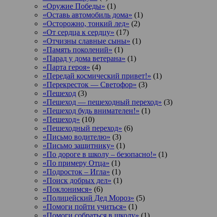
«Оружие Победы»
(1)
«Оставь автомобиль дома»
(1)
«Осторожно, тонкий лед»
(2)
«От сердца к сердцу»
(17)
«Отчизны славные сыны»
(1)
«Память поколений»
(1)
«Парад у дома ветерана»
(1)
«Парта героя»
(4)
«Передай космический привет!»
(1)
«Перекресток — Светофор»
(3)
«Пешеход
(3)
«Пешеход — пешеходный переход»
(3)
«Пешеход будь внимателен!»
(1)
«Пешеход»
(10)
«Пешеходный переход»
(6)
«Письмо водителю»
(3)
«Письмо защитнику»
(1)
«По дороге в школу – безопасно!»
(1)
«По примеру Отца»
(1)
«Подросток ‒ Игла»
(1)
«Поиск добрых дел»
(1)
«Поклонимся»
(6)
«Полицейский Дед Мороз»
(5)
«Помоги пойти учиться»
(1)
«Помоги собраться в школу»
(1)