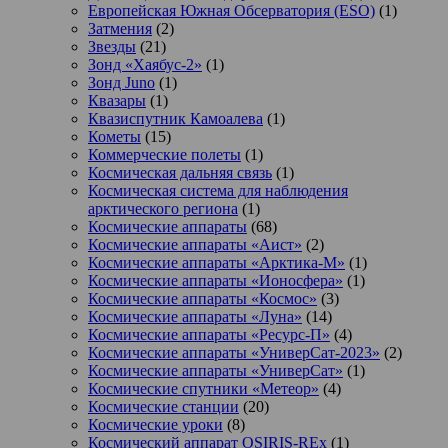
Европейская Южная Обсерватория (ESO)
(1)
Затмения
(2)
Звезды
(21)
Зонд «Хаябус-2»
(1)
Зонд Juno
(1)
Квазары
(1)
Квазиспутник Камоалева
(1)
Кометы
(15)
Коммерческие полеты
(1)
Космическая дальняя связь
(1)
Космическая система для наблюдения
арктического региона
(1)
Космические аппараты
(68)
Космические аппараты «Аист»
(2)
Космические аппараты «Арктика-М»
(1)
Космические аппараты «Ионосфера»
(1)
Космические аппараты «Космос»
(3)
Космические аппараты «Луна»
(14)
Космические аппараты «Ресурс-П»
(4)
Космические аппараты «УниверСат-2023»
(2)
Космические аппараты «УниверСат»
(1)
Космические спутники «Метеор»
(4)
Космические станции
(20)
Космические уроки
(8)
Космический аппарат OSIRIS-REx
(1)