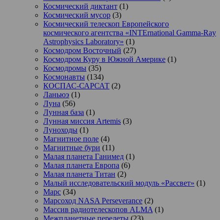
Космический диктант
(1)
Космический мусор
(3)
Космический телескоп Европейского
космического агентства «INTErnational Gamma-Ray
Astrophysics Laboratory»
(1)
Космодром Восточный
(27)
Космодром Куру в Южной Америке
(1)
Космодромы
(35)
Космонавты
(134)
КОСПАС-САРСАТ
(2)
Ланьюэ
(1)
Луна
(56)
Лунная база
(1)
Лунная миссия Artemis
(3)
Луноходы
(1)
Магнитное поле
(4)
Магнитные бури
(11)
Малая планета Ганимед
(1)
Малая планета Европа
(6)
Малая планета Титан
(2)
Малый исследовательский модуль «Рассвет»
(1)
Марс
(34)
Марсоход NASA Perseverance
(2)
Массив радиотелескопов ALMA
(1)
Межпланетные перелеты
(23)