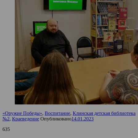
«Оружие Победы»
,
Воспитание
,
Клинская детская библиотека
№2
,
Краеведение
Опубликовано
14.01.2023
635