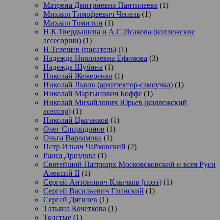
Матрена Дмитриевна Пантилеева
(1)
Михаил Тимофеевич Чепель
(1)
Михаил Томилин
(1)
Н.К.Твердышева и А.С.Исакова (коллежские
ассесорши)
(1)
Н.Телешев (писатель)
(1)
Надежда Николаевна Ефимова
(3)
Надежда Шубина
(1)
Николай Жежеренко
(1)
Николай Львов (архитектор-самоучка)
(1)
Николай Мартынович Боффе
(1)
Николай Михайлович Юрьев (коллежский
асессор)
(1)
Николай Цыганков
(1)
Олег Спиридонов
(1)
Ольга Варламова
(1)
Петр Ильич Чайковский
(2)
Раиса Дроздова
(1)
Святейший Патриарх Московсковский и всея Руси
Алексий II
(1)
Сергей Антонович Клычков (поэт)
(1)
Сергей Васильевич Глинский
(1)
Сергей Дягилев
(1)
Татьяна Кочеткова
(1)
Толстые
(1)