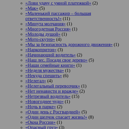
«Лови удачу с умной платежкой»
(2)
«Мак»
(5)
«Маленький пассажир – большая
ответственность!»
(11)
«Минута молчания»
(1)
«Многодетная Россия»
(1)
«Молоды душой»
(1)
«Мото-скутер»
(4)
«Мы за безопасность дорожного движения»
(1)
«Наркопритон»
(3)
«Начинающий водитель»
(2)
«Наш лес. Посади свое дерево»
(5)
«Наши семейные книги»
(1)
«Неделя мужества»
(1)
«Некуда спешить»
(6)
«Нелегал»
(4)
«Нелегальный перевозчик»
(1)
«Нет ненависти и вражде»
(2)
«Нетрезвый водитель»
(15)
«Новогоднее чудо»
(1)
«Ночь в парке»
(2)
«Один день с Росгвардией»
(5)
«Один щелчок спасает жизнь!»
(8)
«Окна России»
(1)
«Опасный груз»
(3)