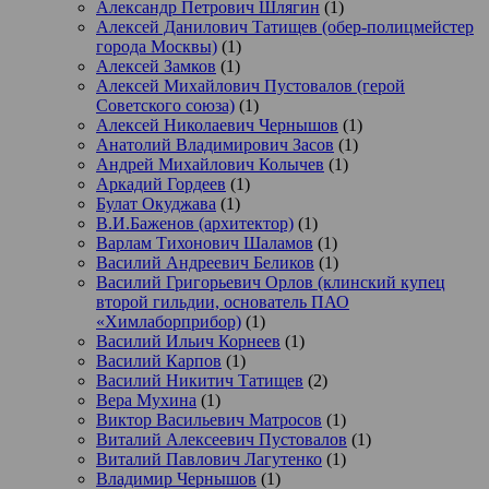
Александр Петрович Шлягин
(1)
Алексей Данилович Татищев (обер-полицмейстер
города Москвы)
(1)
Алексей Замков
(1)
Алексей Михайлович Пустовалов (герой
Советского союза)
(1)
Алексей Николаевич Чернышов
(1)
Анатолий Владимирович Засов
(1)
Андрей Михайлович Колычев
(1)
Аркадий Гордеев
(1)
Булат Окуджава
(1)
В.И.Баженов (архитектор)
(1)
Варлам Тихонович Шаламов
(1)
Василий Андреевич Беликов
(1)
Василий Григорьевич Орлов (клинский купец
второй гильдии, основатель ПАО
«Химлаборприбор)
(1)
Василий Ильич Корнеев
(1)
Василий Карпов
(1)
Василий Никитич Татищев
(2)
Вера Мухина
(1)
Виктор Васильевич Матросов
(1)
Виталий Алексеевич Пустовалов
(1)
Виталий Павлович Лагутенко
(1)
Владимир Чернышов
(1)