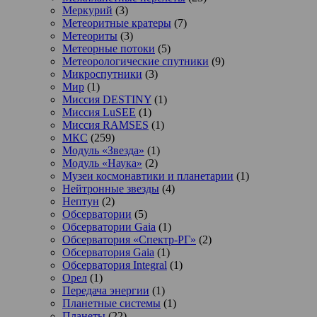
Меркурий
(3)
Метеоритные кратеры
(7)
Метеориты
(3)
Метеорные потоки
(5)
Метеорологические спутники
(9)
Микроспутники
(3)
Мир
(1)
Миссия DESTINY
(1)
Миссия LuSEE
(1)
Миссия RAMSES
(1)
МКС
(259)
Модуль «Звезда»
(1)
Модуль «Наука»
(2)
Музеи космонавтики и планетарии
(1)
Нейтронные звезды
(4)
Нептун
(2)
Обсерватории
(5)
Обсерватории Gaia
(1)
Обсерватория «Спектр-РГ»
(2)
Обсерватория Gaia
(1)
Обсерватория Integral
(1)
Орел
(1)
Передача энергии
(1)
Планетные системы
(1)
Планеты
(22)