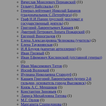
Вячеслав Моисеевич Пернавский
(11)
Гельмут Вайссвальд
(1)
Генерал-лейтенант Николай Баранов
(градоначальник С.Петербурга)
(1)
Граф Н.И.Панин (русский дипломат и
государственный деятель)
(1)
Григорий Лаврентьевич Кашаев
(4)
Дмитрий Петрович Лопата Пожарский
(1)
Евгений Виноградов
(1)
Елена Александровна Челнокова (учитель)
(2)
Елена Таужнянская
(1)
И.Я.Блудов (капитан артиллерии)
(1)
Иван Грозный
(2)
Иван Ефимович Кислинский (отставной генерал)
(1)
Иван Максимович Титов
(1)
Иосиф Волоцкий
(1)
Иулиана Николаевна Стародуб
(1)
Кашаев Григорий Лаврентьевич (купец 2-й
гильдии, основатель города Высоковск)
(2)
Князь А.С. Меншиков
(1)
Константин Зиновьев
(1)
Лариса Михайловна Титова
(1)
М.Г. Орлов
(1)
Маргарита Спиридонова
(1)