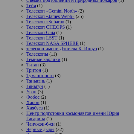
Съемка подтоплений и природных пожаров
(1)
Тейя
(1)
Телескоп «Gemini North»
(2)
Телескоп «James Webb»
(25)
Телескоп «Subaru»
(1)
Телескоп CHEOPS
(1)
Телескоп Gaia
(1)
Телескоп LSST
(1)
Телескоп NASA SPHERE
(1)
телескоп имени Дэниела К. Иноуэ
(1)
Телескопы
(11)
Темные карлики
(1)
Титан
(3)
Тритон
(1)
Туманнности
(3)
Тяньвэнь
(1)
Тяньгун
(1)
Уран
(3)
Фобос
(2)
Харон
(1)
Хаябуса
(1)
Центр подготовки космонавтов имени Юрия
Гагарина
(1)
Чанчжэн-6-си
(1)
Черные дыры
(32)