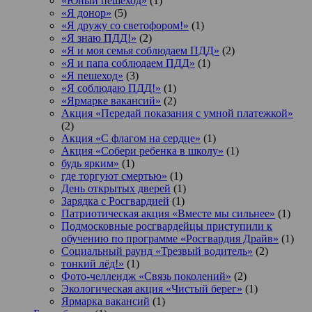
«Юный пешеход»
(1)
«Я донор»
(5)
«Я дружу со светофором!»
(1)
«Я знаю ПДД!»
(2)
«Я и моя семья соблюдаем ПДД»
(2)
«Я и папа соблюдаем ПДД»
(1)
«Я пешеход»
(3)
«Я соблюдаю ПДД!»
(1)
«Ярмарке вакансий»
(2)
Акция «Передай показания с умной платежкой»
(2)
Акция «С флагом на сердце»
(1)
Акция «Собери ребенка в школу»
(1)
будь ярким»
(1)
где торгуют смертью»
(1)
День открытых дверей
(1)
Зарядка с Росгвардией
(1)
Патриотическая акция «Вместе мы сильнее»
(1)
Подмосковные росгвардейцы приступили к
обучению по программе «Росгвардия Драйв»
(1)
Социальный раунд «Трезвый водитель»
(2)
тонкий лёд!»
(1)
Фото-челлендж «Связь поколений»
(2)
Экологическая акция «Чистый берег»
(1)
Ярмарка вакансий
(1)