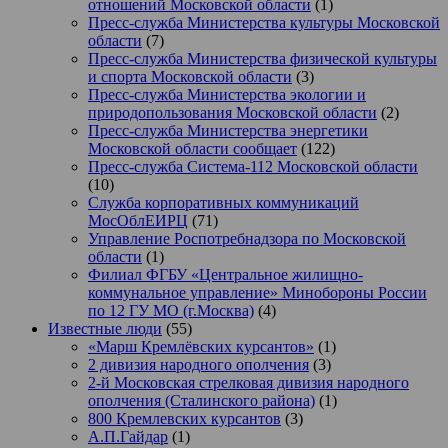
отношений Московской области
(1)
Пресс-служба Министерства культуры Московской
области
(7)
Пресс-служба Министерства физической культуры
и спорта Московской области
(3)
Пресс-служба Министерства экологии и
природопользования Московской области
(2)
Пресс-служба Министерства энергетики
Московской области сообщает
(122)
Пресс-служба Система-112 Московской области
(10)
Служба корпоративных коммуникаций
МосОблЕИРЦ
(71)
Управление Роспотребнадзора по Московской
области
(1)
Филиал ФГБУ «Центральное жилищно-
коммунальное управление» Минобороны России
по 12 ГУ МО (г.Москва)
(4)
Известные люди
(55)
«Марш Кремлёвских курсантов»
(1)
2 дивизия народного ополчения
(3)
2-й Московская стрелковая дивизия народного
ополчения (Сталинского района)
(1)
800 Кремлевских курсантов
(3)
А.П.Гайдар
(1)