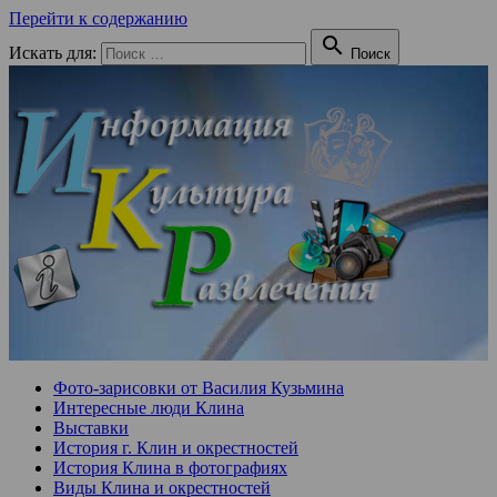
Перейти к содержанию

Искать для:
Поиск
Фото-зарисовки от Василия Кузьмина
Интересные люди Клина
Выставки
История г. Клин и окрестностей
История Клина в фотографиях
Виды Клина и окрестностей