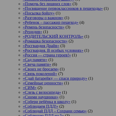
«Помочь без лишних слов»
(3)
«Посвящение первоклассников в пешеходы»
(1)
«Посылка бойцу»
(1)
«Разговоры о важном»
(1)
«Ребенок – пассажир пешеход»
(4)
«Ремень безопасности»
(3)
«Рецидив»
(1)
«РОДИТЕЛЬСКИЙ КОНТРОЛЬ»
(1)
«Ромашка безопасности»
(2)
«Росгвардия Драйв»
(3)
«Росгвардия. В особых условиях»
(1)
«Россия — страна героев!»
(1)
«Сад памяти»
(1)
«Свеча памяти»
(6)
«Своих не бросаем»
(1)
«Связь поколений»
(7)
«Сдай батарейку — спаси природу»
(1)
«Семейные ценности»
(1)
«СИМ»
(2)
«Слезь с велосипеда»
(1)
«Сними наушники»
(1)
«Собери ребёнка в школу»
(1)
«Соблюдаем ПДД!»
(2)
«Соблюдай ПДД – Сохрани семью»
(2)
«Соблюдаю ПДД на 5»
(3)