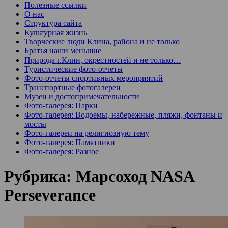
Полезные ссылки
О нас
Структура сайта
Культурная жизнь
Творческие люди Клина, района и не только
Братья наши меньшие
Природа г.Клин, окрестностей и не только…
Туристические фото-отчеты
Фото-отчеты спортивных мероприятий
Транспортные фотогалереи
Музеи и достопримечательности
Фото-галерея: Парки
Фото-галерея: Водоемы, набережные, пляжи, фонтаны и
мосты
Фото-галереи на религиозную тему
Фото-галерея: Памятники
Фото-галерея: Разное
Рубрика:
Марсоход NASA
Perseverance