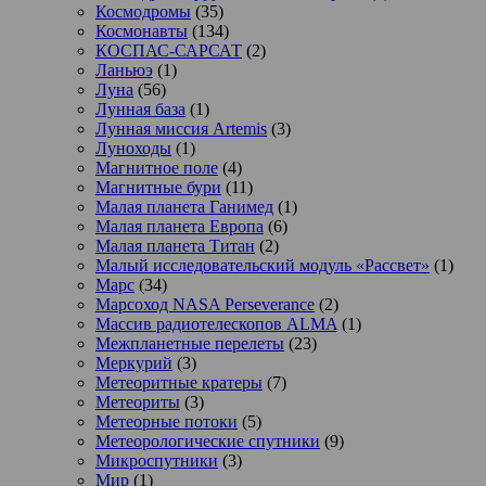
Космодромы
(35)
Космонавты
(134)
КОСПАС-САРСАТ
(2)
Ланьюэ
(1)
Луна
(56)
Лунная база
(1)
Лунная миссия Artemis
(3)
Луноходы
(1)
Магнитное поле
(4)
Магнитные бури
(11)
Малая планета Ганимед
(1)
Малая планета Европа
(6)
Малая планета Титан
(2)
Малый исследовательский модуль «Рассвет»
(1)
Марс
(34)
Марсоход NASA Perseverance
(2)
Массив радиотелескопов ALMA
(1)
Межпланетные перелеты
(23)
Меркурий
(3)
Метеоритные кратеры
(7)
Метеориты
(3)
Метеорные потоки
(5)
Метеорологические спутники
(9)
Микроспутники
(3)
Мир
(1)