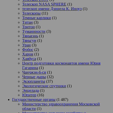
Телескоп NASA SPHERE
(1)
телескоп имени Дэниела К. Иноуэ
(1)
Телескопы
(11)
Темные карлики
(1)
Титан
(3)
Тритон
(1)
Туманнности
(3)
Тяньвэнь
(1)
Тяньгун
(1)
Уран
(3)
Фобос
(2)
Харон
(1)
Хаябуса
(1)
Центр подготовки космонавтов имени Юрия
Гагарина
(1)
Чанчжэн-6-си
(1)
Черные дыры
(32)
Экзопланеты
(37)
Экологические спутники
(1)
Энцелада
(1)
Юпитер
(16)
Государственные органы
(1 487)
Министерство здравоохранения Московской
области
(1)