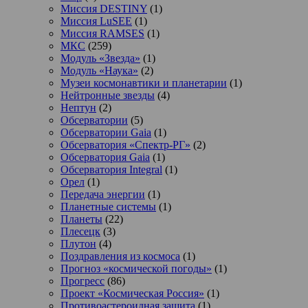
Миссия DESTINY
(1)
Миссия LuSEE
(1)
Миссия RAMSES
(1)
МКС
(259)
Модуль «Звезда»
(1)
Модуль «Наука»
(2)
Музеи космонавтики и планетарии
(1)
Нейтронные звезды
(4)
Нептун
(2)
Обсерватории
(5)
Обсерватории Gaia
(1)
Обсерватория «Спектр-РГ»
(2)
Обсерватория Gaia
(1)
Обсерватория Integral
(1)
Орел
(1)
Передача энергии
(1)
Планетные системы
(1)
Планеты
(22)
Плесецк
(3)
Плутон
(4)
Поздравления из космоса
(1)
Прогноз «космической погоды»
(1)
Прогресс
(86)
Проект «Космическая Россия»
(1)
Противоастероидная защита
(1)