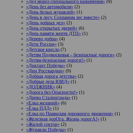
«Дед мороз специального назначения»
(9)
«День без автомобиля»
(2)
«День белых журавлей»
(1)
«День в лесу. Сохраним лес вместе»
(2)
«День добрых дел»
(2)
«День открытых дверей»
(6)
«День памяти жертв ДТП»
(1)
«Дерево добра»
(4)
«Дети России»
(3)
«Детское кресло
(7)
«Детям Подмосковья – безопасные дороги»
(2)
«Детям-безопасные дороги!»
(1)
«Диктант Победы»
(3)
«Дни Росгвардии»
(9)
«Добрая дорога детства»
(2)
«Добрые дела ЮИД»
(1)
«ДОЛЖНИК»
(4)
«Дорога без Опасности!»
(1)
«Древо Сталинграда»
(1)
«Елка желаний»
(6)
«Ёлка ПДД»
(1)
«Елка по Правилам дорожного движения»
(1)
«Железная дорОга. Жизнь дорогА!»
(1)
«Жилой сектор»
(2)
«Журавли Победы»
(1)