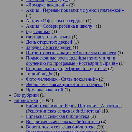
«Ярмарке вакансий»
(2)
Акция «Передай показания с умной платежкой»
(2)
Акция «С флагом на сердце»
(1)
Акция «Собери ребенка в школу»
(1)
будь ярким»
(1)
где торгуют смертью»
(1)
День открытых дверей
(1)
Зарядка с Росгвардией
(1)
Патриотическая акция «Вместе мы сильнее»
(1)
Подмосковные росгвардейцы приступили к
обучению по программе «Росгвардия Драйв»
(1)
Социальный раунд «Трезвый водитель»
(2)
тонкий лёд!»
(1)
Фото-челлендж «Связь поколений»
(2)
Экологическая акция «Чистый берег»
(1)
Ярмарка вакансий
(1)
Без рубрики
(1)
Библиотеки
(1 094)
Библиотека имени Юрия Петровича Артюхина
(Решоткинская сельская библиотека)
(18)
Биревская сельская библиотека
(3)
Воздвиженская сельская библиотека
(4)
Воронинская сельская библиотека
(30)