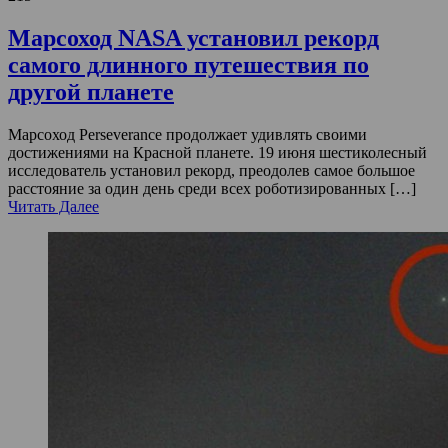
Марсоход NASA установил рекорд
самого длинного путешествия по
другой планете
Марсоход Perseverance продолжает удивлять своими
достижениями на Красной планете. 19 июня шестиколесный
исследователь установил рекорд, преодолев самое большое
расстояние за один день среди всех роботизированных […]
Читать Далее