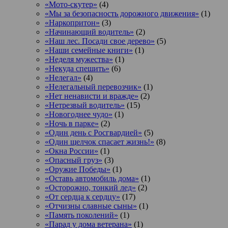
«Мото-скутер»
(4)
«Мы за безопасность дорожного движения»
(1)
«Наркопритон»
(3)
«Начинающий водитель»
(2)
«Наш лес. Посади свое дерево»
(5)
«Наши семейные книги»
(1)
«Неделя мужества»
(1)
«Некуда спешить»
(6)
«Нелегал»
(4)
«Нелегальный перевозчик»
(1)
«Нет ненависти и вражде»
(2)
«Нетрезвый водитель»
(15)
«Новогоднее чудо»
(1)
«Ночь в парке»
(2)
«Один день с Росгвардией»
(5)
«Один щелчок спасает жизнь!»
(8)
«Окна России»
(1)
«Опасный груз»
(3)
«Оружие Победы»
(1)
«Оставь автомобиль дома»
(1)
«Осторожно, тонкий лед»
(2)
«От сердца к сердцу»
(17)
«Отчизны славные сыны»
(1)
«Память поколений»
(1)
«Парад у дома ветерана»
(1)