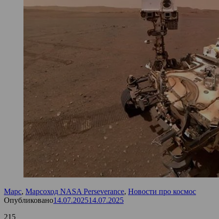
Марс
,
Марсоход NASA Perseverance
,
Новости про космос
Опубликовано
14.07.2025
14.07.2025
215