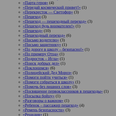
«Парта героя»
(4)
«Передай космический привет!»
(1)
«Перекресток — Светофор»
(3)
«Пешеход
(3)
«Пешеход — пешеходный переход»
(3)
«Пешеход будь внимателен!»
(1)
«Пешеход»
(10)
«Пешеходный переход»
(6)
«Письмо водителю»
(3)
«Письмо защитнику»
(1)
«По дороге в школу – безопасно!»
(1)
«По примеру Отца»
(1)
«Подросток ‒ Игла»
(1)
«Поиск добрых дел»
(1)
«Поклонимся»
(6)
«Полицейский Дед Мороз»
(5)
«Помоги пойти учиться»
(1)
«Помоги собраться в школу»
(1)
«Помочь без лишних слов»
(3)
«Посвящение первоклассников в пешеходы»
(1)
«Посылка бойцу»
(1)
«Разговоры о важном»
(1)
«Ребенок – пассажир пешеход»
(4)
«Ремень безопасности»
(3)
«Рецидив»
(1)