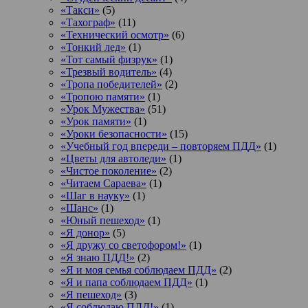
«Такси»
(5)
«Тахограф»
(11)
«Технический осмотр»
(6)
«Тонкий лед»
(1)
«Тот самый физрук»
(1)
«Трезвый водитель»
(4)
«Тропа победителей»
(2)
«Тропою памяти»
(1)
«Урок Мужества»
(51)
«Урок памяти»
(1)
«Уроки безопасности»
(15)
«Учебный год впереди – повторяем ПДД»
(1)
«Цветы для автоледи»
(1)
«Чистое поколение»
(2)
«Читаем Сараева»
(1)
«Шаг в науку»
(1)
«Шанс»
(1)
«Юный пешеход»
(1)
«Я донор»
(5)
«Я дружу со светофором!»
(1)
«Я знаю ПДД!»
(2)
«Я и моя семья соблюдаем ПДД»
(2)
«Я и папа соблюдаем ПДД»
(1)
«Я пешеход»
(3)
«Я соблюдаю ПДД!»
(1)