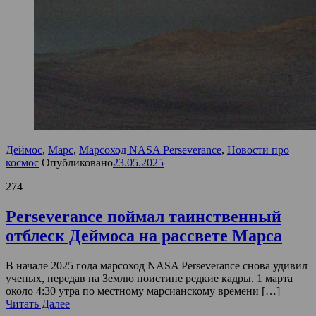
Деймос
,
Марс
,
Марсоход NASA Perseverance
,
Новости про
космос
Опубликовано
23.05.2025
274
Perseverance поймал таинственный
отблеск Деймоса на рассвете Марса
В начале 2025 года марсоход NASA Perseverance снова удивил
ученых, передав на Землю поистине редкие кадры. 1 марта
около 4:30 утра по местному марсианскому времени […]
Читать Далее