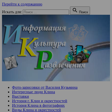
Перейти к содержанию

Искать для:
Поиск
Фото-зарисовки от Василия Кузьмина
Интересные люди Клина
Выставки
История г. Клин и окрестностей
История Клина в фотографиях
Виды Клина и окрестностей