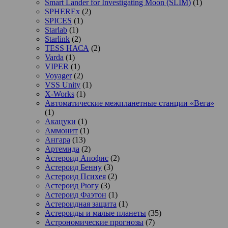
Smart Lander for Investigating Moon (SLIM)
(1)
SPHEREx
(2)
SPICES
(1)
Starlab
(1)
Starlink
(2)
TESS НАСА
(2)
Varda
(1)
VIPER
(1)
Voyager
(2)
VSS Unity
(1)
X-Works
(1)
Автоматические межпланетные станции «Вега»
(1)
Акацуки
(1)
Аммонит
(1)
Ангара
(13)
Артемида
(2)
Астероид Апофис
(2)
Астероид Бенну
(3)
Астероид Психея
(2)
Астероид Рюгу
(3)
Астероид Фаэтон
(1)
Астероидная защита
(1)
Астероиды и малые планеты
(35)
Астрономические прогнозы
(7)