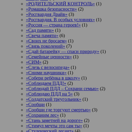
«РОДИТЕЛЬСКИЙ КОНТРОЛЬ»
(1)
«Ромашка безопасности»
(2)
«Росгвардия Драйв»
(3)
«Росгвардия. В особых условиях»
(1)
«Россия — страна героев!»
(1)
«Сад памяти»
(1)
«Свеча памяти»
(6)
«Своих не бросаем»
(1)
«Связь поколений»
(7)
«Сдай батарейку — спаси природу»
(1)
«Семейные ценности»
(1)
«СИМ»
(2)
«Слезь с велосипеда»
(1)
«Сними наушники»
(1)
«Собери ребёнка в школу»
(1)
«Соблюдаем ПДД!»
(2)
«Соблюдай ПДД – Сохрани семью»
(2)
«Соблюдаю ПДД на 5»
(3)
«Солдатский треугольник»
(1)
«Сообщи
(1)
«Сообщи где торгуют смертью»
(3)
«Сохраним лес»
(1)
«Стань заметней на дороге»
(2)
«Стимул мечты это сам ты»
(1)
«Студенческий десант»
(4)