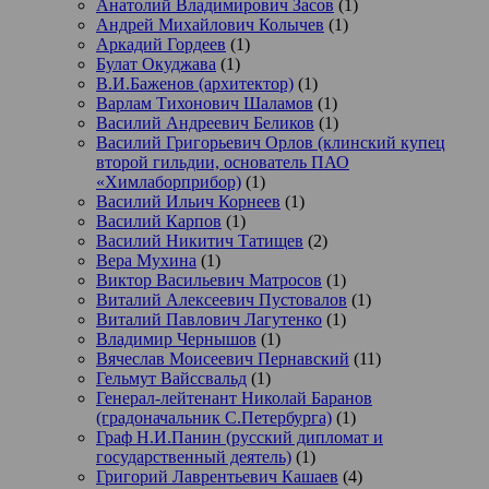
Анатолий Владимирович Засов
(1)
Андрей Михайлович Колычев
(1)
Аркадий Гордеев
(1)
Булат Окуджава
(1)
В.И.Баженов (архитектор)
(1)
Варлам Тихонович Шаламов
(1)
Василий Андреевич Беликов
(1)
Василий Григорьевич Орлов (клинский купец
второй гильдии, основатель ПАО
«Химлаборприбор)
(1)
Василий Ильич Корнеев
(1)
Василий Карпов
(1)
Василий Никитич Татищев
(2)
Вера Мухина
(1)
Виктор Васильевич Матросов
(1)
Виталий Алексеевич Пустовалов
(1)
Виталий Павлович Лагутенко
(1)
Владимир Чернышов
(1)
Вячеслав Моисеевич Пернавский
(11)
Гельмут Вайссвальд
(1)
Генерал-лейтенант Николай Баранов
(градоначальник С.Петербурга)
(1)
Граф Н.И.Панин (русский дипломат и
государственный деятель)
(1)
Григорий Лаврентьевич Кашаев
(4)