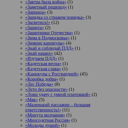
«Завтра была война»
(1)
«Заметный пешеход»
(1)
«Зарница»
(3)
«Зарядка со стражем порядка»
(3)
«Засветись!»
(12)
«Защита»
(2)
«Защитники Отечества»
(1)
«Зима в Подмосковье»
(1)
«Зимние каникулы»
(4)
«Знай и соблюдай ПДД»
(1)
«Знай наших»
(42)
«Изучаем ПДД»
(1)
«Кадетская весна»
(1)
«Кадетская слава»
(1)
«Каникулы с Росгвардией»
(45)
«Коробка добра»
(1)
«Лес Победы»
(8)
«Лето без опасности»
(1)
«Лови удачу с умной платежкой»
(2)
«Мак»
(5)
«Маленький пассажир – большая
ответственность!»
(11)
«Минута молчания»
(1)
«Многодетная Россия»
(1)
«Молоды душой»
(1)