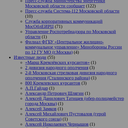
Пресс-служба Министерства энергетики
Московской области сообщает
(122)
Пресс-служба Система-112 Московской области
(10)
Служба корпоративных коммуникаций
МосОблЕИРЦ
(71)
Управление Роспотребнадзора по Московской
области
(1)
Филиал ФГБУ «Центральное жилищно-
коммунальное управление» Минобороны России
по 12 ГУ МО (г.Москва)
(4)
Известные люди
(55)
«Марш Кремлёвских курсантов»
(1)
2 дивизия народного ополчения
(3)
2-й Московская стрелковая дивизия народного
ополчения (Сталинского района)
(1)
800 Кремлевских курсантов
(3)
А.П.Гайдар
(1)
Александр Петрович Шлягин
(1)
Алексей Данилович Татищев (обер-полицмейстер
города Москвы)
(1)
Алексей Замков
(1)
Алексей Михайлович Пустовалов (герой
Советского союза)
(1)
Алексей Николаевич Чернышов
(1)