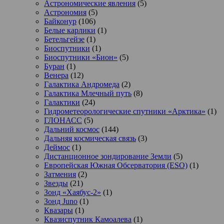
Астрономические явления
(5)
Астрономия
(5)
Байконур
(106)
Белые карлики
(1)
Бетельгейзе
(1)
Биоспутники
(1)
Биоспутники «Бион»
(5)
Буран
(1)
Венера
(12)
Галактика Андромеда
(2)
Галактика Млечный путь
(8)
Галактики
(24)
Гидрометеорологические спутники «Арктика»
(1)
ГЛОНАСС
(5)
Дальний космос
(144)
Дальняя космическая связь
(3)
Деймос
(1)
Дистанционное зондирование Земли
(5)
Европейская Южная Обсерватория (ESO)
(1)
Затмения
(2)
Звезды
(21)
Зонд «Хаябус-2»
(1)
Зонд Juno
(1)
Квазары
(1)
Квазиспутник Камоалева
(1)