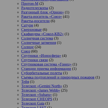
Протон-М
(2)
Радиотелескопы
(2)
Разгонный блок «Орион»
(1)
Ракета-носитель «Союз»
(41)
Ракеты-носители
(6)
Сатурн
(4)
Сверхновые
(6)
Скафандры «Сокол-КВ2»
(1)
Солнечная система
(3)
Солнечные затмения
(1)
Солнце
(24)
Союз
(60)
Спутники «Ионосфера»
(4)
Спутники связи
(2)
Спутниковая система «Гонец»
(1)
Станции приема информации
(1)
Суборбитальные полеты
(1)
Съемка подтоплений и природных пожаров
(1)
Тейя
(1)
Телескоп «Gemini North»
(2)
Телескоп «James Webb»
(25)
Телескоп «Subaru»
(1)
Телескоп CHEOPS
(1)
Телескоп Gaia
(1)
Телескоп LSST
(1)