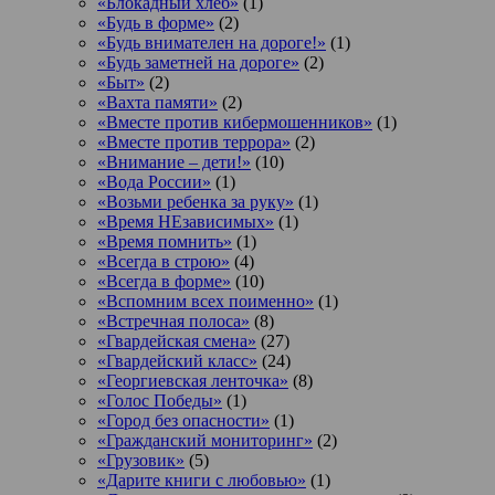
«Блокадный хлеб»
(1)
«Будь в форме»
(2)
«Будь внимателен на дороге!»
(1)
«Будь заметней на дороге»
(2)
«Быт»
(2)
«Вахта памяти»
(2)
«Вместе против кибермошенников»
(1)
«Вместе против террора»
(2)
«Внимание – дети!»
(10)
«Вода России»
(1)
«Возьми ребенка за руку»
(1)
«Время НЕзависимых»
(1)
«Время помнить»
(1)
«Всегда в строю»
(4)
«Всегда в форме»
(10)
«Вспомним всех поименно»
(1)
«Встречная полоса»
(8)
«Гвардейская смена»
(27)
«Гвардейский класс»
(24)
«Георгиевская ленточка»
(8)
«Голос Победы»
(1)
«Город без опасности»
(1)
«Гражданский мониторинг»
(2)
«Грузовик»
(5)
«Дарите книги с любовью»
(1)