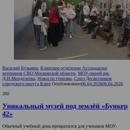
Василий Кузьмин
,
Клинское отделение Ассоциации
ветеранов СВО Московской области
,
МОУ-лицей им.
Д.И.Менделеева
,
Новости туризма
,
Союз Десантников
городского округа Клин
Опубликовано
06.04.2026
06.04.2026
260
Уникальный музей под землёй «Бункер
42»
Обычный учебный день превратился для учеников МОУ-