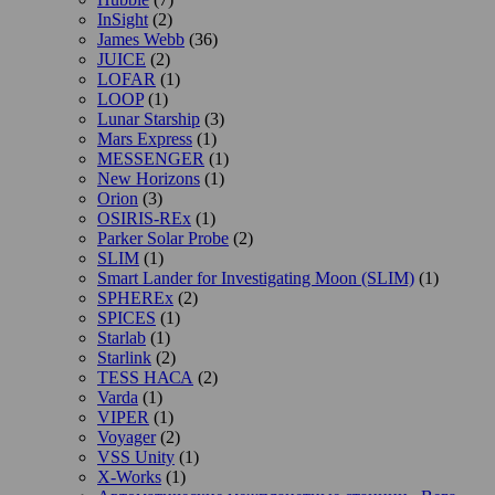
InSight
(2)
James Webb
(36)
JUICE
(2)
LOFAR
(1)
LOOP
(1)
Lunar Starship
(3)
Mars Express
(1)
MESSENGER
(1)
New Horizons
(1)
Orion
(3)
OSIRIS-REx
(1)
Parker Solar Probe
(2)
SLIM
(1)
Smart Lander for Investigating Moon (SLIM)
(1)
SPHEREx
(2)
SPICES
(1)
Starlab
(1)
Starlink
(2)
TESS НАСА
(2)
Varda
(1)
VIPER
(1)
Voyager
(2)
VSS Unity
(1)
X-Works
(1)