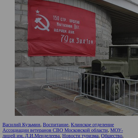
Василий Кузьмин
,
Воспитание
,
Клинское отделение
Ассоциации ветеранов СВО Московской области
,
МОУ-
лицей им. Д.И.Менделеева
,
Новости туризма
,
Общество
,