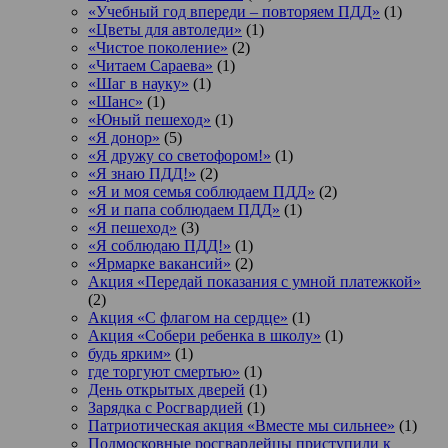
«Учебный год впереди – повторяем ПДД»
(1)
«Цветы для автоледи»
(1)
«Чистое поколение»
(2)
«Читаем Сараева»
(1)
«Шаг в науку»
(1)
«Шанс»
(1)
«Юный пешеход»
(1)
«Я донор»
(5)
«Я дружу со светофором!»
(1)
«Я знаю ПДД!»
(2)
«Я и моя семья соблюдаем ПДД»
(2)
«Я и папа соблюдаем ПДД»
(1)
«Я пешеход»
(3)
«Я соблюдаю ПДД!»
(1)
«Ярмарке вакансий»
(2)
Акция «Передай показания с умной платежкой»
(2)
Акция «С флагом на сердце»
(1)
Акция «Собери ребенка в школу»
(1)
будь ярким»
(1)
где торгуют смертью»
(1)
День открытых дверей
(1)
Зарядка с Росгвардией
(1)
Патриотическая акция «Вместе мы сильнее»
(1)
Подмосковные росгвардейцы приступили к