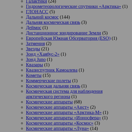
Галактики
(24)
Гидрометеорологические спутники «Арктика»
(1)
ГЛОНАСС
(5)
Дальний космос
(144)
Дальняя космическая связь
(3)
Деймос
(1)
Дистанционное зондирование Земли
(5)
Европейская Южная Обсерватория (ESO)
(1)
Затмения
(2)
Звезды
(21)
Зонд «Хаябус-2»
(1)
Зонд Juno
(1)
Квазары
(1)
Квазиспутник Камоалева
(1)
Кометы
(15)
Коммерческие полеты
(1)
Космическая дальняя связь
(1)
Космическая система для наблюдения
арктического региона
(1)
Космические аппараты
(68)
Космические аппараты «Аист»
(2)
Космические аппараты «Арктика-М»
(1)
Космические аппараты «Ионосфера»
(1)
Космические аппараты «Космос»
(3)
Космические аппараты «Луна»
(14)