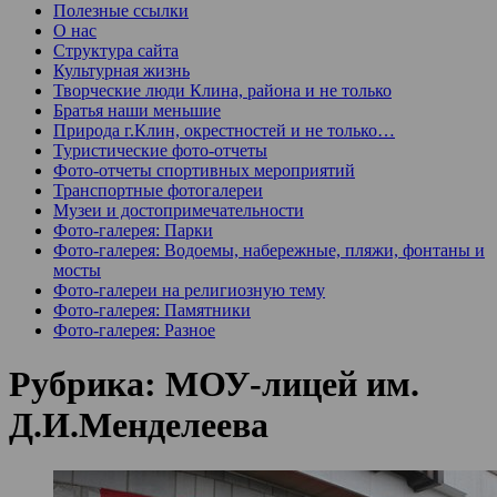
Полезные ссылки
О нас
Структура сайта
Культурная жизнь
Творческие люди Клина, района и не только
Братья наши меньшие
Природа г.Клин, окрестностей и не только…
Туристические фото-отчеты
Фото-отчеты спортивных мероприятий
Транспортные фотогалереи
Музеи и достопримечательности
Фото-галерея: Парки
Фото-галерея: Водоемы, набережные, пляжи, фонтаны и
мосты
Фото-галереи на религиозную тему
Фото-галерея: Памятники
Фото-галерея: Разное
Рубрика:
МОУ-лицей им.
Д.И.Менделеева