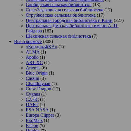
Слободская сельская библиотека
(13)
Спас-Заулковская сельская библиотека
(17)
Струбковская сельская библиотека
(17)
Центральная городская библиотека г. Клин
(327)
Центральная Детская библиотека имени А. П.
Гайдара
(163)
Щекинская сельская библиотека
(7)
Все о космосе
(808)
«Кондор-ФКА»
(1)
ALMA
(1)
Apollo
(1)
ART-XC
(1)
Artemis
(6)
Blue Origin
(1)
Cassini
(3)
Chandrayaan
(1)
Crew Dragon
(17)
Cygnus
(1)
CZ-6C
(1)
DART
(2)
ESA NASA
(1)
Europa Clipper
(3)
ExoMars
(1)
Falcon
(5)
Hubble
(7)