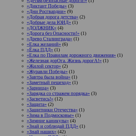
«Детям-безопасные дороги!»
(1)
«Диктант Победы»
(3)
«Дни Росгвардии»
(9)
«Добрая дорога детства»
(2)
«Добрые дела ЮИД»
(1)
«ДОЛЖНИК»
(4)
«Дорога без Опасности!»
(1)
«Древо Сталинграда»
(1)
«Елка желаний»
(6)
«Ёлка ПДД»
(1)
«Елка по Правилам дорожного движения»
(1)
«Железная дорОга. Жизнь дорогА!»
(1)
«Жилой сектор»
(2)
«Журавли Победы»
(1)
«Завтра была война»
(1)
«Заметный пешеход»
(1)
«Зарница»
(3)
«Зарядка со стражем порядка»
(3)
«Засветись!»
(12)
«Защита»
(2)
«Защитники Отечества»
(1)
«Зима в Подмосковье»
(1)
«Зимние каникулы»
(4)
«Знай и соблюдай ПДД»
(1)
«Знай наших»
(42)