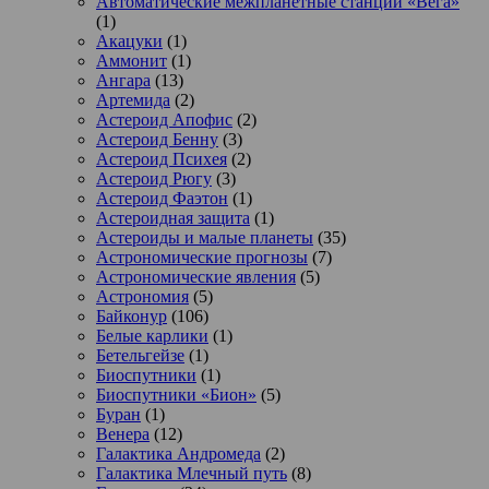
Автоматические межпланетные станции «Вега»
(1)
Акацуки
(1)
Аммонит
(1)
Ангара
(13)
Артемида
(2)
Астероид Апофис
(2)
Астероид Бенну
(3)
Астероид Психея
(2)
Астероид Рюгу
(3)
Астероид Фаэтон
(1)
Астероидная защита
(1)
Астероиды и малые планеты
(35)
Астрономические прогнозы
(7)
Астрономические явления
(5)
Астрономия
(5)
Байконур
(106)
Белые карлики
(1)
Бетельгейзе
(1)
Биоспутники
(1)
Биоспутники «Бион»
(5)
Буран
(1)
Венера
(12)
Галактика Андромеда
(2)
Галактика Млечный путь
(8)