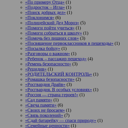
«По примеру Отца»
(1)
«Подросток ‒ Игла»
(1)
«Поиск добрых дел»
(1)
«Поклонимся»
(6)
«Полицейский Дед Мороз»
(5)
«Помоги пойти учиться»
(1)
«Помоги собраться в школу»
(1)
«Помочь без лишних слов»
(3)
«Посвящение первоклассников в пешеходы»
(1)
«Посылка бойцу»
(1)
«Разговоры о важном»
(1)
«Ребенок – пассажир пешеход»
(4)
«Ремень безопасности»
(3)
«Рецидив»
(1)
«РОДИТЕЛЬСКИЙ КОНТРОЛЬ»
(1)
«Ромашка безопасности»
(2)
«Росгвардия Драйв»
(3)
«Росгвардия. В особых условиях»
(1)
«Россия — страна героев!»
(1)
«Сад памяти»
(1)
«Свеча памяти»
(6)
«Своих не бросаем»
(1)
«Связь поколений»
(7)
«Сдай батарейку — спаси природу»
(1)
«Семейные ценности»
(1)