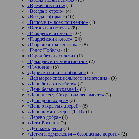
«Время помнить»
(1)
«Всегда в строю»
(4)
«Всегда в форме»
(10)
«Вспомним всех поименно»
(1)
«Встречная полоса»
(8)
«Гвардейская смена»
(27)
«Гвардейский класс»
(24)
«Георгиевская ленточка»
(8)
«Голос Победы»
(1)
«Город без опасности»
(1)
«Гражданский мониторинг»
(2)
«Грузовик»
(5)
«Дарите книги с любовью»
(1)
«Дед мороз специального назначения»
(9)
«День без автомобиля»
(2)
«День белых журавлей»
(1)
«День в лесу. Сохраним лес вместе»
(2)
«День добрых дел»
(2)
«День открытых дверей»
(6)
«День памяти жертв ДТП»
(1)
«Дерево добра»
(4)
«Дети России»
(3)
«Детское кресло
(7)
«Детям Подмосковья – безопасные дороги»
(2)