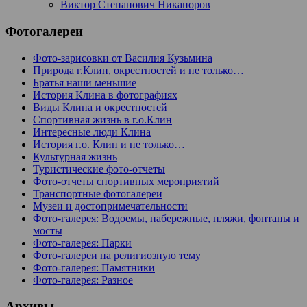
Виктор Степанович Никаноров
Фотогалереи
Фото-зарисовки от Василия Кузьмина
Природа г.Клин, окрестностей и не только…
Братья наши меньшие
История Клина в фотографиях
Виды Клина и окрестностей
Спортивная жизнь в г.о.Клин
Интересные люди Клина
История г.о. Клин и не только…
Культурная жизнь
Туристические фото-отчеты
Фото-отчеты спортивных мероприятий
Транспортные фотогалереи
Музеи и достопримечательности
Фото-галерея: Водоемы, набережные, пляжи, фонтаны и
мосты
Фото-галерея: Парки
Фото-галереи на религиозную тему
Фото-галерея: Памятники
Фото-галерея: Разное
Архивы