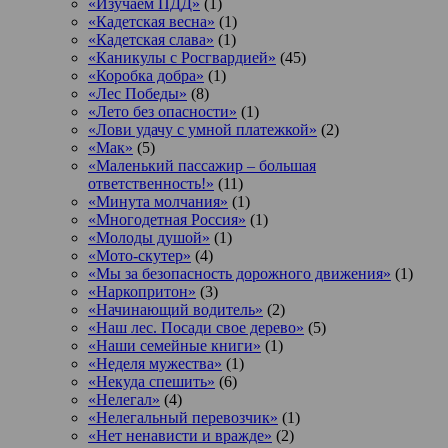
«Изучаем ПДД»
(1)
«Кадетская весна»
(1)
«Кадетская слава»
(1)
«Каникулы с Росгвардией»
(45)
«Коробка добра»
(1)
«Лес Победы»
(8)
«Лето без опасности»
(1)
«Лови удачу с умной платежкой»
(2)
«Мак»
(5)
«Маленький пассажир – большая
ответственность!»
(11)
«Минута молчания»
(1)
«Многодетная Россия»
(1)
«Молоды душой»
(1)
«Мото-скутер»
(4)
«Мы за безопасность дорожного движения»
(1)
«Наркопритон»
(3)
«Начинающий водитель»
(2)
«Наш лес. Посади свое дерево»
(5)
«Наши семейные книги»
(1)
«Неделя мужества»
(1)
«Некуда спешить»
(6)
«Нелегал»
(4)
«Нелегальный перевозчик»
(1)
«Нет ненависти и вражде»
(2)