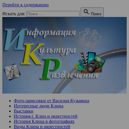
Перейти к содержанию

Искать для:
Поиск
Фото-зарисовки от Василия Кузьмина
Интересные люди Клина
Выставки
История г. Клин и окрестностей
История Клина в фотографиях
Виды Клина и окрестностей