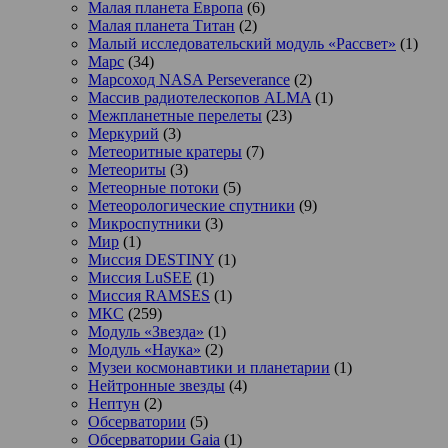
Малая планета Европа
(6)
Малая планета Титан
(2)
Малый исследовательский модуль «Рассвет»
(1)
Марс
(34)
Марсоход NASA Perseverance
(2)
Массив радиотелескопов ALMA
(1)
Межпланетные перелеты
(23)
Меркурий
(3)
Метеоритные кратеры
(7)
Метеориты
(3)
Метеорные потоки
(5)
Метеорологические спутники
(9)
Микроспутники
(3)
Мир
(1)
Миссия DESTINY
(1)
Миссия LuSEE
(1)
Миссия RAMSES
(1)
МКС
(259)
Модуль «Звезда»
(1)
Модуль «Наука»
(2)
Музеи космонавтики и планетарии
(1)
Нейтронные звезды
(4)
Нептун
(2)
Обсерватории
(5)
Обсерватории Gaia
(1)