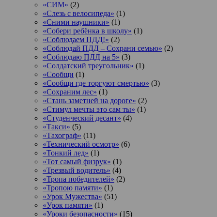
«СИМ»
(2)
«Слезь с велосипеда»
(1)
«Сними наушники»
(1)
«Собери ребёнка в школу»
(1)
«Соблюдаем ПДД!»
(2)
«Соблюдай ПДД – Сохрани семью»
(2)
«Соблюдаю ПДД на 5»
(3)
«Солдатский треугольник»
(1)
«Сообщи
(1)
«Сообщи где торгуют смертью»
(3)
«Сохраним лес»
(1)
«Стань заметней на дороге»
(2)
«Стимул мечты это сам ты»
(1)
«Студенческий десант»
(4)
«Такси»
(5)
«Тахограф»
(11)
«Технический осмотр»
(6)
«Тонкий лед»
(1)
«Тот самый физрук»
(1)
«Трезвый водитель»
(4)
«Тропа победителей»
(2)
«Тропою памяти»
(1)
«Урок Мужества»
(51)
«Урок памяти»
(1)
«Уроки безопасности»
(15)