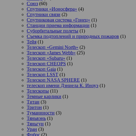
Союз
(60)
Спутники «Ионосфера»
(4)
Спутники связи
(2)
Спутниковая система «Гонец»
(1)
Станции приема информации
(1)
Суборбитальные полеты
(1)
Съемка подтоплений и природных пожаров
(1)
Тейя
(1)
Телескоп «Gemini North»
(2)
Телескоп «James Webb»
(25)
Телескоп «Subaru»
(1)
Телескоп CHEOPS
(1)
Телескоп Gaia
(1)
Телескоп LSST
(1)
Телескоп NASA SPHERE
(1)
телескоп имени Дэниела К. Иноуэ
(1)
Телескопы
(11)
Темные карлики
(1)
Титан
(3)
Тритон
(1)
Туманнности
(3)
Тяньвэнь
(1)
Тяньгун
(1)
Уран
(3)
Фобос
(2)