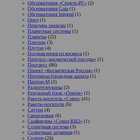
Обсерватория «Спектр-РГ»
(2)
Обсерватория Gaia
(1)
Обсерватория Integral
(1)
Орел
(1)
Передача энергии
(1)
Планетные системы
(1)
Планеты
(22)
Плесецк
(3)
Плутон
(4)
Поздравления из космоса
(1)
Прогноз «космической погоды»
(1)
Прогресс
(86)
Проект «Космическая Россия»
(1)
Противоастероидная защита
(1)
Протон-М
(2)
Радиотелескопы
(2)
Разгонный блок «Орион»
(1)
Ракета-носитель «Союз»
(41)
Ракеты-носители
(6)
Сатурн
(4)
Сверхновые
(6)
Скафандры «Сокол-КВ2»
(1)
Солнечная система
(3)
Солнечные затмения
(1)
Солнце
(24)