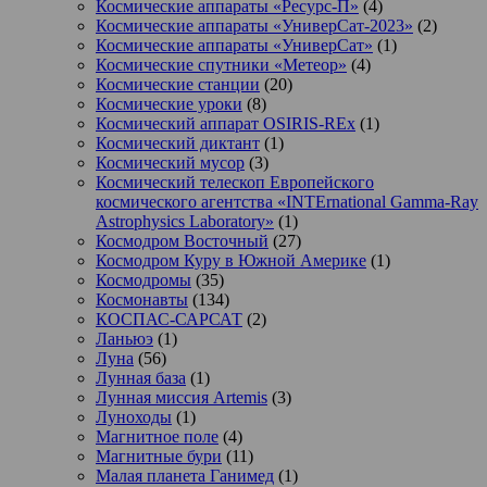
Космические аппараты «Ресурс-П»
(4)
Космические аппараты «УниверСат-2023»
(2)
Космические аппараты «УниверСат»
(1)
Космические спутники «Метеор»
(4)
Космические станции
(20)
Космические уроки
(8)
Космический аппарат OSIRIS-REx
(1)
Космический диктант
(1)
Космический мусор
(3)
Космический телескоп Европейского
космического агентства «INTErnational Gamma-Ray
Astrophysics Laboratory»
(1)
Космодром Восточный
(27)
Космодром Куру в Южной Америке
(1)
Космодромы
(35)
Космонавты
(134)
КОСПАС-САРСАТ
(2)
Ланьюэ
(1)
Луна
(56)
Лунная база
(1)
Лунная миссия Artemis
(3)
Луноходы
(1)
Магнитное поле
(4)
Магнитные бури
(11)
Малая планета Ганимед
(1)