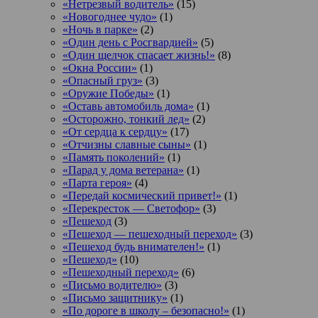
«Нетрезвый водитель»
(15)
«Новогоднее чудо»
(1)
«Ночь в парке»
(2)
«Один день с Росгвардией»
(5)
«Один щелчок спасает жизнь!»
(8)
«Окна России»
(1)
«Опасный груз»
(3)
«Оружие Победы»
(1)
«Оставь автомобиль дома»
(1)
«Осторожно, тонкий лед»
(2)
«От сердца к сердцу»
(17)
«Отчизны славные сыны»
(1)
«Память поколений»
(1)
«Парад у дома ветерана»
(1)
«Парта героя»
(4)
«Передай космический привет!»
(1)
«Перекресток — Светофор»
(3)
«Пешеход
(3)
«Пешеход — пешеходный переход»
(3)
«Пешеход будь внимателен!»
(1)
«Пешеход»
(10)
«Пешеходный переход»
(6)
«Письмо водителю»
(3)
«Письмо защитнику»
(1)
«По дороге в школу – безопасно!»
(1)