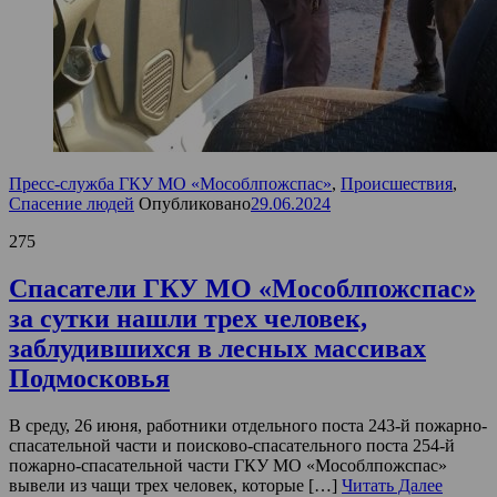
Пресс-служба ГКУ МО «Мособлпожспас»
,
Происшествия
,
Спасение людей
Опубликовано
29.06.2024
275
Спасатели ГКУ МО «Мособлпожспас»
за сутки нашли трех человек,
заблудившихся в лесных массивах
Подмосковья
В среду, 26 июня, работники отдельного поста 243-й пожарно-
спасательной части и поисково-спасательного поста 254-й
пожарно-спасательной части ГКУ МО «Мособлпожспас»
вывели из чащи трех человек, которые […]
Читать Далее