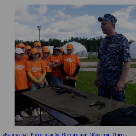
«Каникулы с Росгвардией»
,
Воспитание
,
Общество
,
Пресс-