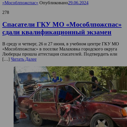
«Мособлпожспас»
Опубликовано
29.06.2024
278
Спасатели ГКУ МО «Мособлпожспас»
сдали квалификационный экзамен
В среду и четверг, 26 и 27 июня, в учебном центре ГКУ МО
«Мособлпожспас» в поселке Малаховка городского округа
Люберцы прошла аттестация спасателей. Подтвердить или
[…]
Читать Далее