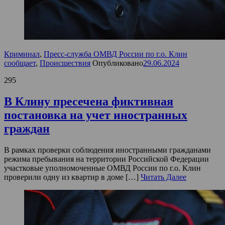
Криминал
,
Пресс-служба ОМВД России по г.о. Клин
сообщает
,
Происшествия
Опубликовано
29.06.2024
295
В Клину пресечена фиктивная
постановка на учет иностранных
граждан
В рамках проверки соблюдения иностранными гражданами
режима пребывания на территории Российской Федерации
участковые уполномоченные ОМВД России по г.о. Клин
проверили одну из квартир в доме […]
Читать Далее