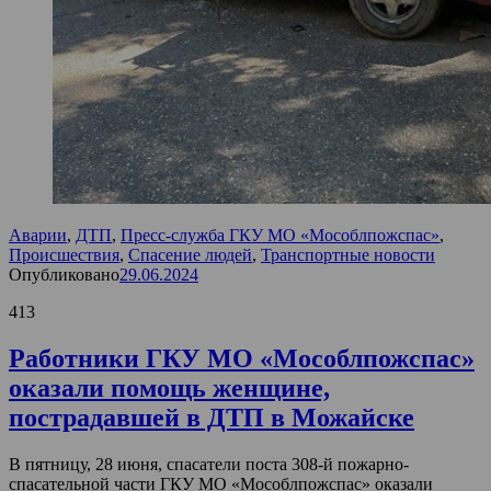
Аварии
,
ДТП
,
Пресс-служба ГКУ МО «Мособлпожспас»
,
Происшествия
,
Спасение людей
,
Транспортные новости
Опубликовано
29.06.2024
413
Работники ГКУ МО «Мособлпожспас»
оказали помощь женщине,
пострадавшей в ДТП в Можайске
В пятницу, 28 июня, спасатели поста 308-й пожарно-
спасательной части ГКУ МО «Мособлпожспас» оказали