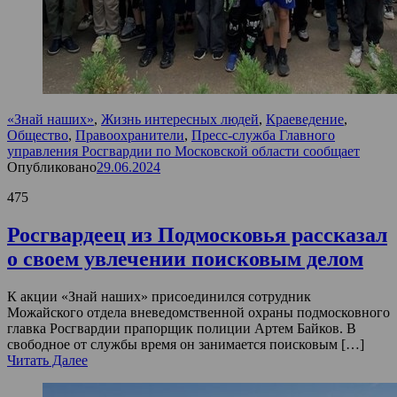
«Знай наших»
,
Жизнь интересных людей
,
Краеведение
,
Общество
,
Правоохранители
,
Пресс-служба Главного
управления Росгвардии по Московской области сообщает
Опубликовано
29.06.2024
475
Росгвардеец из Подмосковья рассказал
о своем увлечении поисковым делом
К акции «Знай наших» присоединился сотрудник
Можайского отдела вневедомственной охраны подмосковного
главка Росгвардии прапорщик полиции Артем Байков. В
свободное от службы время он занимается поисковым […]
Читать Далее