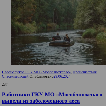
Пресс-служба ГКУ МО «Мособлпожспас»
,
Происшествия
,
Спасение людей
Опубликовано
29.06.2024
237
Работники ГКУ МО «Мособлпожспас»
вывели из заболоченного леса