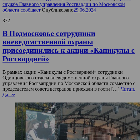
служба Главного управления Росгвардии по Московской
области сообщает
Опубликовано
29.06.2024
372
В Подмосковье сотрудники
вневедомственной охраны
присоединились к акции «Каникулы с
Росгвардией»
В рамках акции «Каникулы с Росгвардией» сотрудники
Одинцовского отдела вневедомственной охраны Главного
управления Росгвапрдии по Московской области совместно с
председателем совета ветеранов приехали в гости […]
Читать
Далее