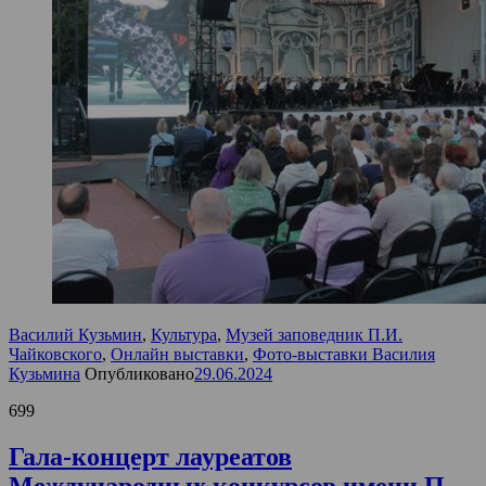
Василий Кузьмин
,
Культура
,
Музей заповедник П.И.
Чайковского
,
Онлайн выставки
,
Фото-выставки Василия
Кузьмина
Опубликовано
29.06.2024
699
Гала-концерт лауреатов