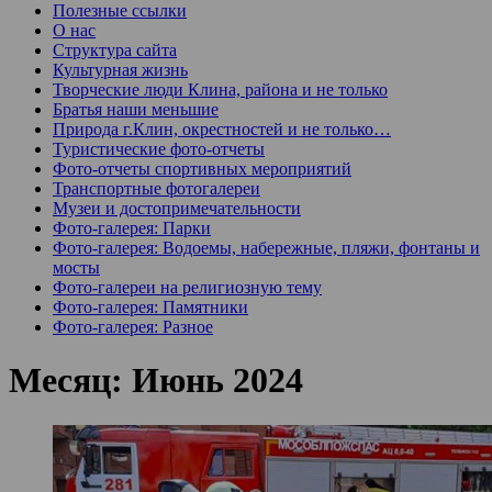
Полезные ссылки
О нас
Структура сайта
Культурная жизнь
Творческие люди Клина, района и не только
Братья наши меньшие
Природа г.Клин, окрестностей и не только…
Туристические фото-отчеты
Фото-отчеты спортивных мероприятий
Транспортные фотогалереи
Музеи и достопримечательности
Фото-галерея: Парки
Фото-галерея: Водоемы, набережные, пляжи, фонтаны и
мосты
Фото-галереи на религиозную тему
Фото-галерея: Памятники
Фото-галерея: Разное
Месяц:
Июнь 2024