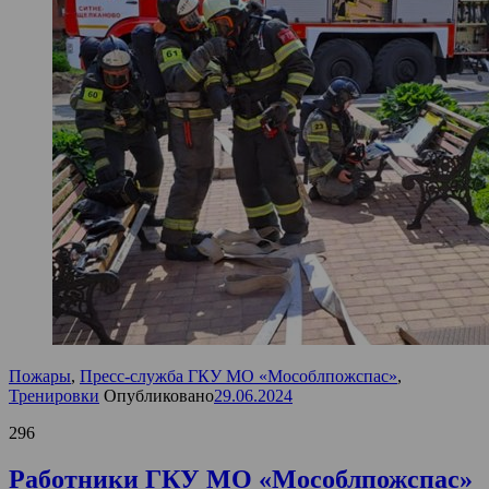
Пожары
,
Пресс-служба ГКУ МО «Мособлпожспас»
,
Тренировки
Опубликовано
29.06.2024
296
Работники ГКУ МО «Мособлпожспас»