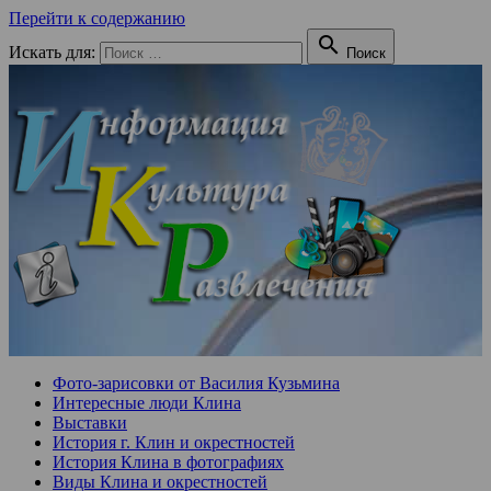
Перейти к содержанию

Искать для:
Поиск
Фото-зарисовки от Василия Кузьмина
Интересные люди Клина
Выставки
История г. Клин и окрестностей
История Клина в фотографиях
Виды Клина и окрестностей