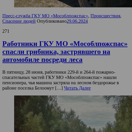
Пресс-служба ГКУ МО «Мособлпожспас»
,
Происшествия
,
Спасение людей
Опубликовано
29.06.2024
271
Работники ГКУ МО «Мособлпожспас»
спасли грибника, застрявшего на
автомобиле посреди леса
В пятницу, 28 июня, работники 229-й и 264-й пожарно-
спасательных частей ГКУ МО «Мособлпожспас» нашли
пенсионера, чья машина застряла на лесном бездорожье в
районе поселка Белоомут […]
Читать Далее