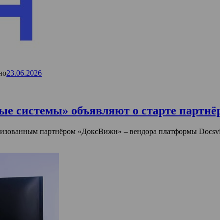
но
23.06.2026
 системы» объявляют о старте партнё
зованным партнёром «ДоксВижн» – вендора платформы Docsvis