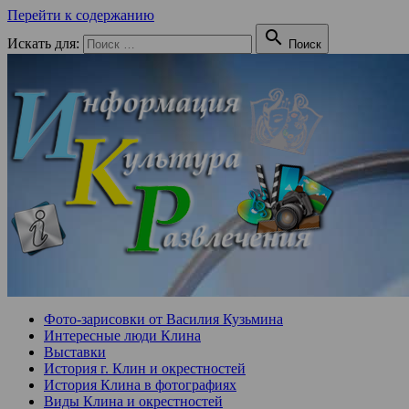
Перейти к содержанию

Искать для:
Поиск
Фото-зарисовки от Василия Кузьмина
Интересные люди Клина
Выставки
История г. Клин и окрестностей
История Клина в фотографиях
Виды Клина и окрестностей