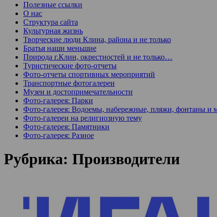
Полезные ссылки
О нас
Структура сайта
Культурная жизнь
Творческие люди Клина, района и не только
Братья наши меньшие
Природа г.Клин, окрестностей и не только…
Туристические фото-отчеты
Фото-отчеты спортивных мероприятий
Транспортные фотогалереи
Музеи и достопримечательности
Фото-галерея: Парки
Фото-галерея: Водоемы, набережные, пляжи, фонтаны и 
Фото-галереи на религиозную тему
Фото-галерея: Памятники
Фото-галерея: Разное
Рубрика:
Производители