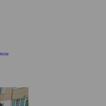
мосты