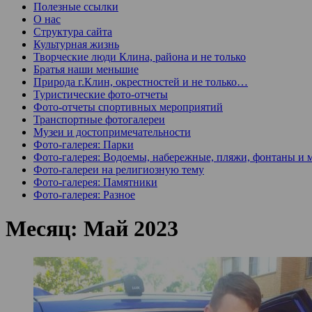
Полезные ссылки
О нас
Структура сайта
Культурная жизнь
Творческие люди Клина, района и не только
Братья наши меньшие
Природа г.Клин, окрестностей и не только…
Туристические фото-отчеты
Фото-отчеты спортивных мероприятий
Транспортные фотогалереи
Музеи и достопримечательности
Фото-галерея: Парки
Фото-галерея: Водоемы, набережные, пляжи, фонтаны и 
Фото-галереи на религиозную тему
Фото-галерея: Памятники
Фото-галерея: Разное
Месяц:
Май 2023