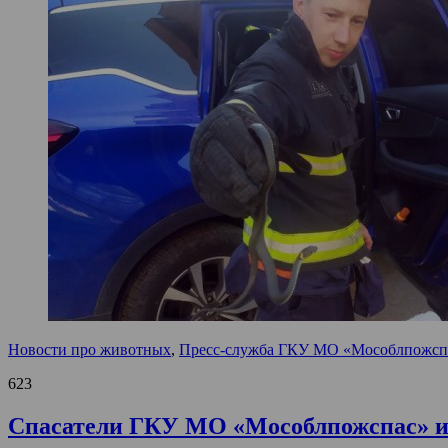
Новости про животных
,
Пресс-служба ГКУ МО «Мособлпожсп
623
Спасатели ГКУ МО «Мособлпожспас» из