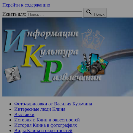
Перейти к содержанию

Искать для:
Поиск
Фото-зарисовки от Василия Кузьмина
Интересные люди Клина
Выставки
История г. Клин и окрестностей
История Клина в фотографиях
Виды Клина и окрестностей