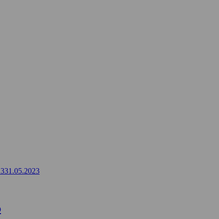
23
31.05.2023
ю