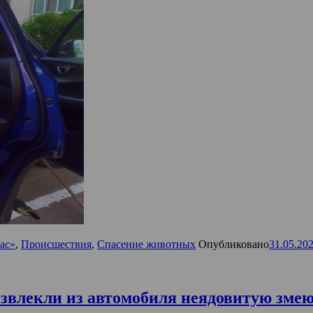
ас»
,
Происшествия
,
Спасение животных
Опубликовано
31.05.20
влекли из автомобиля неядовитую зме