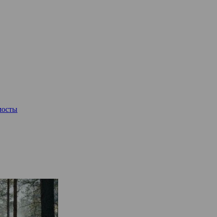
мосты