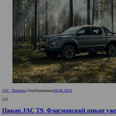
JAC
,
Пикапы
Опубликовано
04.06.2024
521
Пикап JAC T9. Флагманский пикап уже