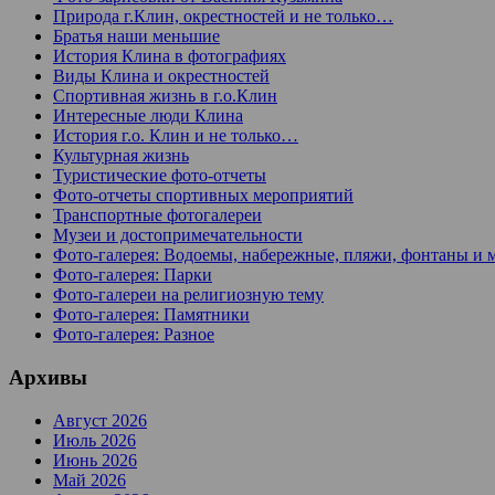
Природа г.Клин, окрестностей и не только…
Братья наши меньшие
История Клина в фотографиях
Виды Клина и окрестностей
Спортивная жизнь в г.о.Клин
Интересные люди Клина
История г.о. Клин и не только…
Культурная жизнь
Туристические фото-отчеты
Фото-отчеты спортивных мероприятий
Транспортные фотогалереи
Музеи и достопримечательности
Фото-галерея: Водоемы, набережные, пляжи, фонтаны и 
Фото-галерея: Парки
Фото-галереи на религиозную тему
Фото-галерея: Памятники
Фото-галерея: Разное
Архивы
Август 2026
Июль 2026
Июнь 2026
Май 2026