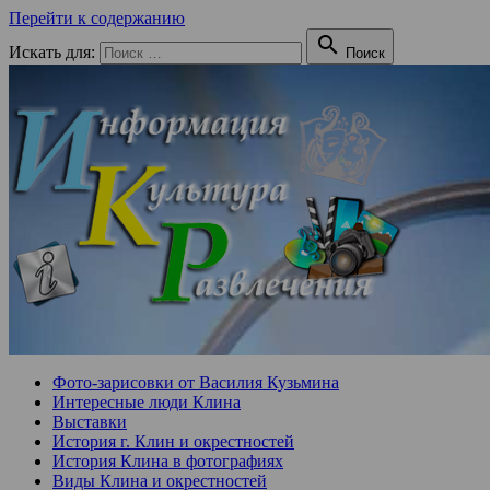
Перейти к содержанию

Искать для:
Поиск
Фото-зарисовки от Василия Кузьмина
Интересные люди Клина
Выставки
История г. Клин и окрестностей
История Клина в фотографиях
Виды Клина и окрестностей