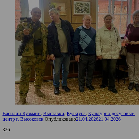
Василий Кузьмин
,
Выставки
,
Культура
,
Культурно-досуговый
центр г. Высоковск
Опубликовано
21.04.2026
21.04.2026
326