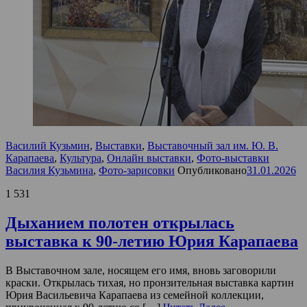
Василий Кузьмин
,
Выставки
,
Выставочный зал им. Ю. В.
Карапаева
,
Культура
,
Онлайн выставки
,
Фото-выставки
Василия Кузьмина
,
Фото-зарисовки
Опубликовано
31.01.2026
1 531
Дыханием полотен открылась
выставка к 90-летию Юрия Карапаева
В Выставочном зале, носящем его имя, вновь заговорили
краски. Открылась тихая, но пронзительная выставка картин
Юрия Васильевича Карапаева из семейной коллекции,