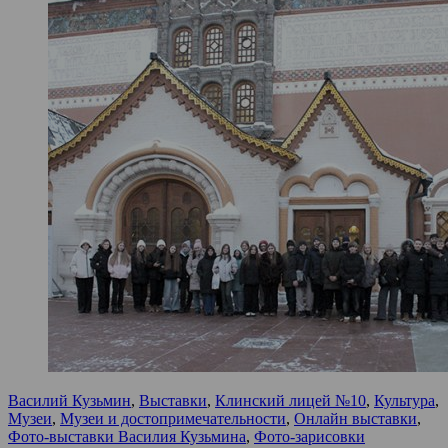
Василий Кузьмин
,
Выставки
,
Клинский лицей №10
,
Культура
,
Музеи
,
Музеи и достопримечательности
,
Онлайн выставки
,
Фото-выставки Василия Кузьмина
,
Фото-зарисовки