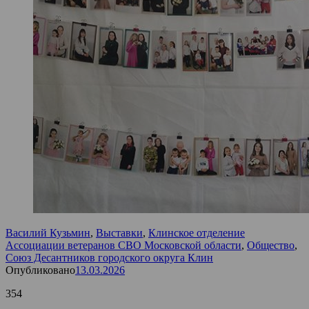
Василий Кузьмин
,
Выставки
,
Клинское отделение
Ассоциации ветеранов СВО Московской области
,
Общество
,
Союз Десантников городского округа Клин
Опубликовано
13.03.2026
354