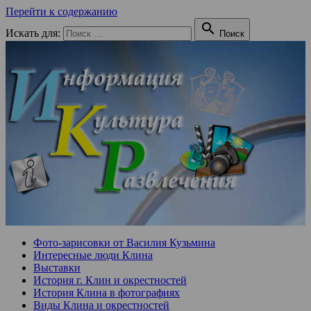
Перейти к содержанию

Искать для:
Поиск
Фото-зарисовки от Василия Кузьмина
Интересные люди Клина
Выставки
История г. Клин и окрестностей
История Клина в фотографиях
Виды Клина и окрестностей