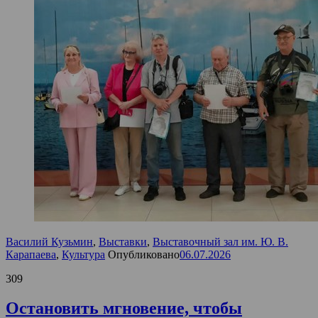
Василий Кузьмин
,
Выставки
,
Выставочный зал им. Ю. В.
Карапаева
,
Культура
Опубликовано
06.07.2026
309
Остановить мгновение, чтобы