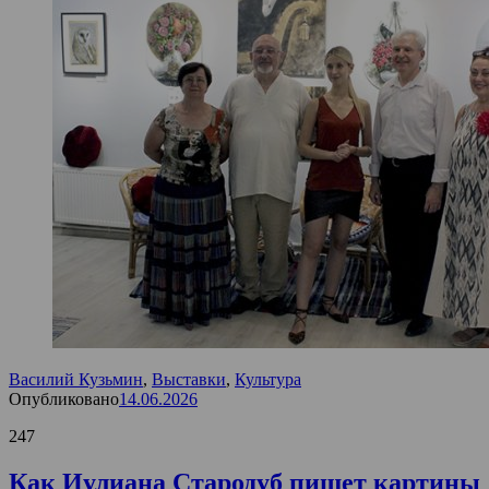
Василий Кузьмин
,
Выставки
,
Культура
Опубликовано
14.06.2026
247
Как Иулиана Стародуб пишет картины