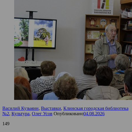
Василий Кузьмин
,
Выставки
,
Клинская городская библиотека
№2
,
Культура
,
Олег Усов
Опубликовано
04.08.2026
149