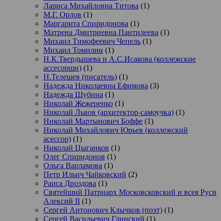
Лариса Михайловна Титова
(1)
М.Г. Орлов
(1)
Маргарита Спиридонова
(1)
Матрена Дмитриевна Пантилеева
(1)
Михаил Тимофеевич Чепель
(1)
Михаил Томилин
(1)
Н.К.Твердышева и А.С.Исакова (коллежские
ассесорши)
(1)
Н.Телешев (писатель)
(1)
Надежда Николаевна Ефимова
(3)
Надежда Шубина
(1)
Николай Жежеренко
(1)
Николай Львов (архитектор-самоучка)
(1)
Николай Мартынович Боффе
(1)
Николай Михайлович Юрьев (коллежский
асессор)
(1)
Николай Цыганков
(1)
Олег Спиридонов
(1)
Ольга Варламова
(1)
Петр Ильич Чайковский
(2)
Раиса Дроздова
(1)
Святейший Патриарх Московсковский и всея Руси
Алексий II
(1)
Сергей Антонович Клычков (поэт)
(1)
Сергей Васильевич Глинский
(1)