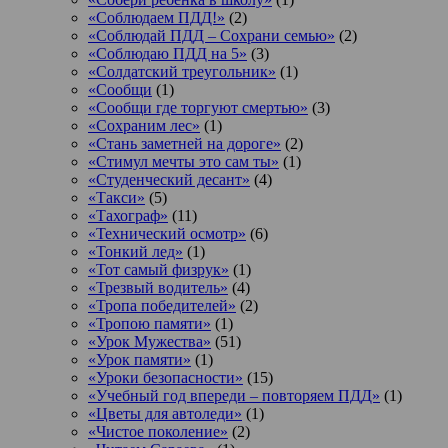
«Соблюдаем ПДД!»
(2)
«Соблюдай ПДД – Сохрани семью»
(2)
«Соблюдаю ПДД на 5»
(3)
«Солдатский треугольник»
(1)
«Сообщи
(1)
«Сообщи где торгуют смертью»
(3)
«Сохраним лес»
(1)
«Стань заметней на дороге»
(2)
«Стимул мечты это сам ты»
(1)
«Студенческий десант»
(4)
«Такси»
(5)
«Тахограф»
(11)
«Технический осмотр»
(6)
«Тонкий лед»
(1)
«Тот самый физрук»
(1)
«Трезвый водитель»
(4)
«Тропа победителей»
(2)
«Тропою памяти»
(1)
«Урок Мужества»
(51)
«Урок памяти»
(1)
«Уроки безопасности»
(15)
«Учебный год впереди – повторяем ПДД»
(1)
«Цветы для автоледи»
(1)
«Чистое поколение»
(2)