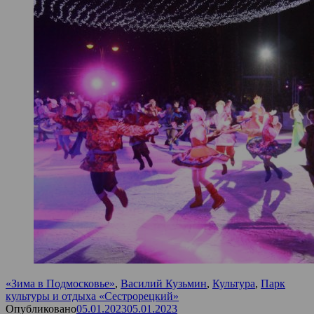
«Зима в Подмосковье»
,
Василий Кузьмин
,
Культура
,
Парк
культуры и отдыха «Сестрорецкий»
Опубликовано
05.01.2023
05.01.2023