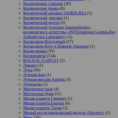
Космические станции
(20)
Космические уроки
(8)
Космический аппарат OSIRIS-REx
(1)
Космический диктант
(1)
Космический мусор
(3)
Космический телескоп Европейского
космического агентства «INTErnational Gamma-Ray
Astrophysics Laboratory»
(1)
Космодром Восточный
(27)
Космодром Куру в Южной Америке
(1)
Космодромы
(35)
Космонавты
(134)
КОСПАС-САРСАТ
(2)
Ланьюэ
(1)
Луна
(56)
Лунная база
(1)
Лунная миссия Artemis
(3)
Луноходы
(1)
Магнитное поле
(4)
Магнитные бури
(11)
Малая планета Ганимед
(1)
Малая планета Европа
(6)
Малая планета Титан
(2)
Малый исследовательский модуль «Рассвет»
(1)
Марс
(34)