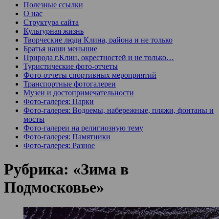
Полезные ссылки
О нас
Структура сайта
Культурная жизнь
Творческие люди Клина, района и не только
Братья наши меньшие
Природа г.Клин, окрестностей и не только…
Туристические фото-отчеты
Фото-отчеты спортивных мероприятий
Транспортные фотогалереи
Музеи и достопримечательности
Фото-галерея: Парки
Фото-галерея: Водоемы, набережные, пляжи, фонтаны и
мосты
Фото-галереи на религиозную тему
Фото-галерея: Памятники
Фото-галерея: Разное
Рубрика:
«Зима в
Подмосковье»