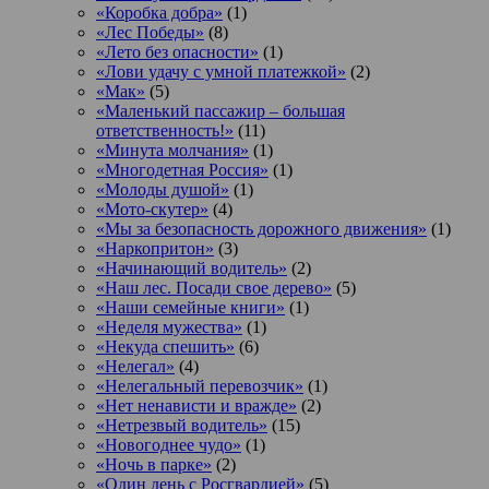
«Коробка добра»
(1)
«Лес Победы»
(8)
«Лето без опасности»
(1)
«Лови удачу с умной платежкой»
(2)
«Мак»
(5)
«Маленький пассажир – большая
ответственность!»
(11)
«Минута молчания»
(1)
«Многодетная Россия»
(1)
«Молоды душой»
(1)
«Мото-скутер»
(4)
«Мы за безопасность дорожного движения»
(1)
«Наркопритон»
(3)
«Начинающий водитель»
(2)
«Наш лес. Посади свое дерево»
(5)
«Наши семейные книги»
(1)
«Неделя мужества»
(1)
«Некуда спешить»
(6)
«Нелегал»
(4)
«Нелегальный перевозчик»
(1)
«Нет ненависти и вражде»
(2)
«Нетрезвый водитель»
(15)
«Новогоднее чудо»
(1)
«Ночь в парке»
(2)
«Один день с Росгвардией»
(5)