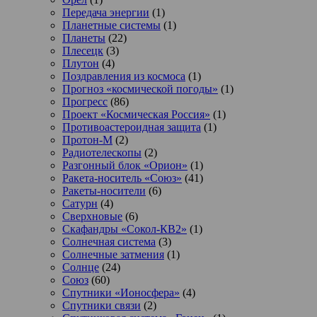
Передача энергии
(1)
Планетные системы
(1)
Планеты
(22)
Плесецк
(3)
Плутон
(4)
Поздравления из космоса
(1)
Прогноз «космической погоды»
(1)
Прогресс
(86)
Проект «Космическая Россия»
(1)
Противоастероидная защита
(1)
Протон-М
(2)
Радиотелескопы
(2)
Разгонный блок «Орион»
(1)
Ракета-носитель «Союз»
(41)
Ракеты-носители
(6)
Сатурн
(4)
Сверхновые
(6)
Скафандры «Сокол-КВ2»
(1)
Солнечная система
(3)
Солнечные затмения
(1)
Солнце
(24)
Союз
(60)
Спутники «Ионосфера»
(4)
Спутники связи
(2)