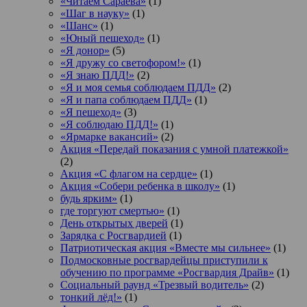
«Читаем Сараева»
(1)
«Шаг в науку»
(1)
«Шанс»
(1)
«Юный пешеход»
(1)
«Я донор»
(5)
«Я дружу со светофором!»
(1)
«Я знаю ПДД!»
(2)
«Я и моя семья соблюдаем ПДД»
(2)
«Я и папа соблюдаем ПДД»
(1)
«Я пешеход»
(3)
«Я соблюдаю ПДД!»
(1)
«Ярмарке вакансий»
(2)
Акция «Передай показания с умной платежкой»
(2)
Акция «С флагом на сердце»
(1)
Акция «Собери ребенка в школу»
(1)
будь ярким»
(1)
где торгуют смертью»
(1)
День открытых дверей
(1)
Зарядка с Росгвардией
(1)
Патриотическая акция «Вместе мы сильнее»
(1)
Подмосковные росгвардейцы приступили к
обучению по программе «Росгвардия Драйв»
(1)
Социальный раунд «Трезвый водитель»
(2)
тонкий лёд!»
(1)