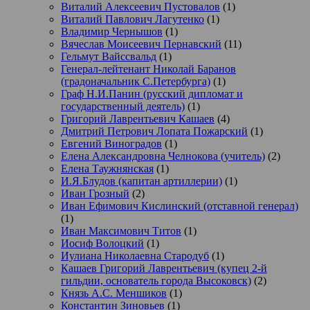
Виталий Алексеевич Пустовалов
(1)
Виталий Павлович Лагутенко
(1)
Владимир Чернышов
(1)
Вячеслав Моисеевич Пернавский
(11)
Гельмут Вайссвальд
(1)
Генерал-лейтенант Николай Баранов
(градоначальник С.Петербурга)
(1)
Граф Н.И.Панин (русский дипломат и
государственный деятель)
(1)
Григорий Лаврентьевич Кашаев
(4)
Дмитрий Петрович Лопата Пожарский
(1)
Евгений Виноградов
(1)
Елена Александровна Челнокова (учитель)
(2)
Елена Таужнянская
(1)
И.Я.Блудов (капитан артиллерии)
(1)
Иван Грозный
(2)
Иван Ефимович Кислинский (отставной генерал)
(1)
Иван Максимович Титов
(1)
Иосиф Волоцкий
(1)
Иулиана Николаевна Стародуб
(1)
Кашаев Григорий Лаврентьевич (купец 2-й
гильдии, основатель города Высоковск)
(2)
Князь А.С. Меншиков
(1)
Константин Зиновьев
(1)