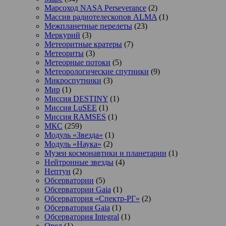
Марсоход NASA Perseverance
(2)
Массив радиотелескопов ALMA
(1)
Межпланетные перелеты
(23)
Меркурий
(3)
Метеоритные кратеры
(7)
Метеориты
(3)
Метеорные потоки
(5)
Метеорологические спутники
(9)
Микроспутники
(3)
Мир
(1)
Миссия DESTINY
(1)
Миссия LuSEE
(1)
Миссия RAMSES
(1)
МКС
(259)
Модуль «Звезда»
(1)
Модуль «Наука»
(2)
Музеи космонавтики и планетарии
(1)
Нейтронные звезды
(4)
Нептун
(2)
Обсерватории
(5)
Обсерватории Gaia
(1)
Обсерватория «Спектр-РГ»
(2)
Обсерватория Gaia
(1)
Обсерватория Integral
(1)
Орел
(1)