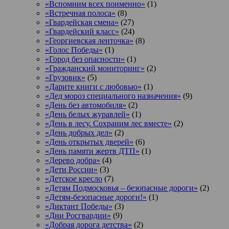
«Вспомним всех поименно»
(1)
«Встречная полоса»
(8)
«Гвардейская смена»
(27)
«Гвардейский класс»
(24)
«Георгиевская ленточка»
(8)
«Голос Победы»
(1)
«Город без опасности»
(1)
«Гражданский мониторинг»
(2)
«Грузовик»
(5)
«Дарите книги с любовью»
(1)
«Дед мороз специального назначения»
(9)
«День без автомобиля»
(2)
«День белых журавлей»
(1)
«День в лесу. Сохраним лес вместе»
(2)
«День добрых дел»
(2)
«День открытых дверей»
(6)
«День памяти жертв ДТП»
(1)
«Дерево добра»
(4)
«Дети России»
(3)
«Детское кресло
(7)
«Детям Подмосковья – безопасные дороги»
(2)
«Детям-безопасные дороги!»
(1)
«Диктант Победы»
(3)
«Дни Росгвардии»
(9)
«Добрая дорога детства»
(2)