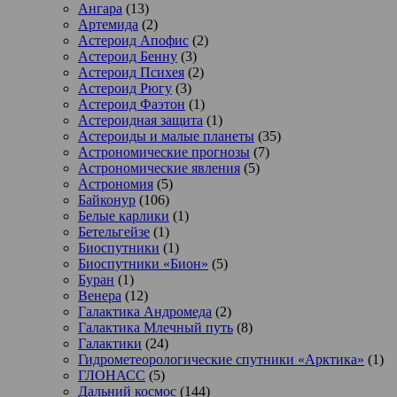
Ангара
(13)
Артемида
(2)
Астероид Апофис
(2)
Астероид Бенну
(3)
Астероид Психея
(2)
Астероид Рюгу
(3)
Астероид Фаэтон
(1)
Астероидная защита
(1)
Астероиды и малые планеты
(35)
Астрономические прогнозы
(7)
Астрономические явления
(5)
Астрономия
(5)
Байконур
(106)
Белые карлики
(1)
Бетельгейзе
(1)
Биоспутники
(1)
Биоспутники «Бион»
(5)
Буран
(1)
Венера
(12)
Галактика Андромеда
(2)
Галактика Млечный путь
(8)
Галактики
(24)
Гидрометеорологические спутники «Арктика»
(1)
ГЛОНАСС
(5)
Дальний космос
(144)