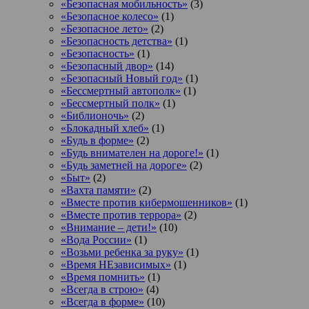
«Безопасная мобильность»
(3)
«Безопасное колесо»
(1)
«Безопасное лето»
(2)
«Безопасность детства»
(1)
«Безопасность»
(1)
«Безопасный двор»
(14)
«Безопасный Новый год»
(1)
«Бессмертный автополк»
(1)
«Бессмертный полк»
(1)
«Библионочь»
(2)
«Блокадный хлеб»
(1)
«Будь в форме»
(2)
«Будь внимателен на дороге!»
(1)
«Будь заметней на дороге»
(2)
«Быт»
(2)
«Вахта памяти»
(2)
«Вместе против кибермошенников»
(1)
«Вместе против террора»
(2)
«Внимание – дети!»
(10)
«Вода России»
(1)
«Возьми ребенка за руку»
(1)
«Время НЕзависимых»
(1)
«Время помнить»
(1)
«Всегда в строю»
(4)
«Всегда в форме»
(10)