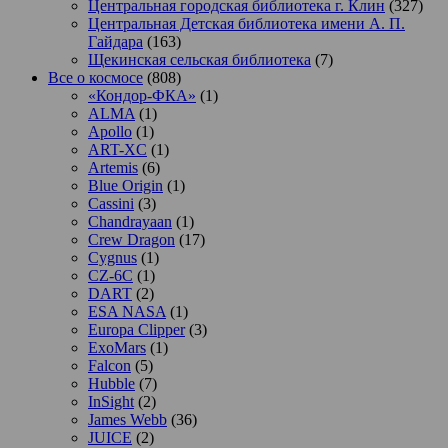
Центральная городская библиотека г. Клин
(327)
Центральная Детская библиотека имени А. П.
Гайдара
(163)
Щекинская сельская библиотека
(7)
Все о космосе
(808)
«Кондор-ФКА»
(1)
ALMA
(1)
Apollo
(1)
ART-XC
(1)
Artemis
(6)
Blue Origin
(1)
Cassini
(3)
Chandrayaan
(1)
Crew Dragon
(17)
Cygnus
(1)
CZ-6C
(1)
DART
(2)
ESA NASA
(1)
Europa Clipper
(3)
ExoMars
(1)
Falcon
(5)
Hubble
(7)
InSight
(2)
James Webb
(36)
JUICE
(2)