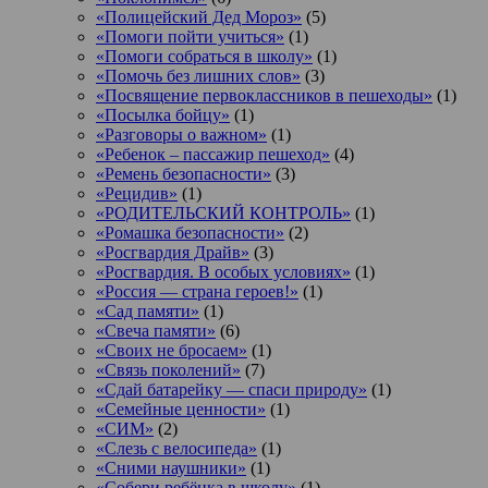
«Полицейский Дед Мороз»
(5)
«Помоги пойти учиться»
(1)
«Помоги собраться в школу»
(1)
«Помочь без лишних слов»
(3)
«Посвящение первоклассников в пешеходы»
(1)
«Посылка бойцу»
(1)
«Разговоры о важном»
(1)
«Ребенок – пассажир пешеход»
(4)
«Ремень безопасности»
(3)
«Рецидив»
(1)
«РОДИТЕЛЬСКИЙ КОНТРОЛЬ»
(1)
«Ромашка безопасности»
(2)
«Росгвардия Драйв»
(3)
«Росгвардия. В особых условиях»
(1)
«Россия — страна героев!»
(1)
«Сад памяти»
(1)
«Свеча памяти»
(6)
«Своих не бросаем»
(1)
«Связь поколений»
(7)
«Сдай батарейку — спаси природу»
(1)
«Семейные ценности»
(1)
«СИМ»
(2)
«Слезь с велосипеда»
(1)
«Сними наушники»
(1)
«Собери ребёнка в школу»
(1)