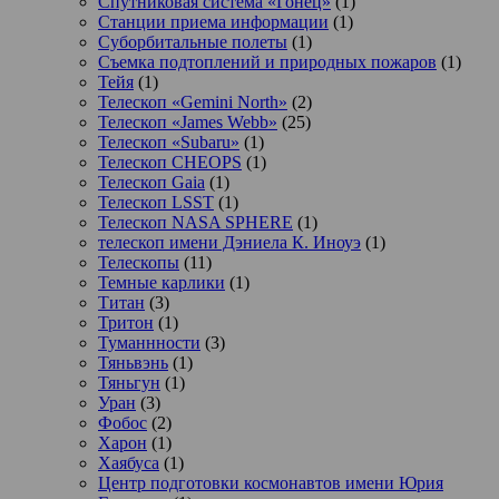
Спутниковая система «Гонец»
(1)
Станции приема информации
(1)
Суборбитальные полеты
(1)
Съемка подтоплений и природных пожаров
(1)
Тейя
(1)
Телескоп «Gemini North»
(2)
Телескоп «James Webb»
(25)
Телескоп «Subaru»
(1)
Телескоп CHEOPS
(1)
Телескоп Gaia
(1)
Телескоп LSST
(1)
Телескоп NASA SPHERE
(1)
телескоп имени Дэниела К. Иноуэ
(1)
Телескопы
(11)
Темные карлики
(1)
Титан
(3)
Тритон
(1)
Туманнности
(3)
Тяньвэнь
(1)
Тяньгун
(1)
Уран
(3)
Фобос
(2)
Харон
(1)
Хаябуса
(1)
Центр подготовки космонавтов имени Юрия