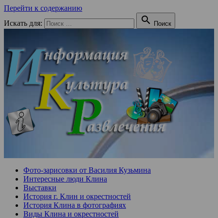
Перейти к содержанию

Искать для:
Поиск
Фото-зарисовки от Василия Кузьмина
Интересные люди Клина
Выставки
История г. Клин и окрестностей
История Клина в фотографиях
Виды Клина и окрестностей