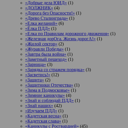
«Добрые дела ЮИД»
(1)
«ДОЛЖНИК»
(4)
«Дорога без Опасности!»
(1)
«Древо Сталинграда»
(1)
«Елка желаний»
(6)
«Ёлка ПДД»
(1)
«Елка по Правилам дорожного движения»
(1)
«Железная дорОга. Жизнь дорогА!»
(1)
«Жилой сектор»
(2)
«Журавли Победы»
(1)
«Завтра была война»
(1)
«Заметный пешеход»
(1)
«Зарница»
(3)
«Зарядка со стражем порядка»
(3)
«Засветись!»
(12)
«Защита»
(2)
«Защитники Отечества»
(1)
«Зима в Подмосковье»
(1)
«Зимние каникулы»
(4)
«Знай и соблюдай ПДД»
(1)
«Знай наших»
(42)
«Изучаем ПДД»
(1)
«Кадетская весна»
(1)
«Кадетская слава»
(1)
«Каникулы с Росгвардией»
(45)