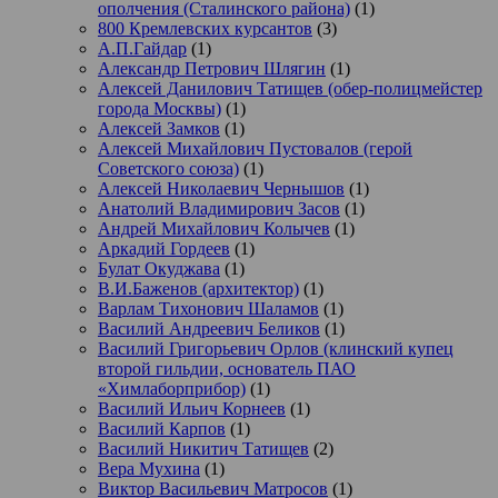
ополчения (Сталинского района)
(1)
800 Кремлевских курсантов
(3)
А.П.Гайдар
(1)
Александр Петрович Шлягин
(1)
Алексей Данилович Татищев (обер-полицмейстер
города Москвы)
(1)
Алексей Замков
(1)
Алексей Михайлович Пустовалов (герой
Советского союза)
(1)
Алексей Николаевич Чернышов
(1)
Анатолий Владимирович Засов
(1)
Андрей Михайлович Колычев
(1)
Аркадий Гордеев
(1)
Булат Окуджава
(1)
В.И.Баженов (архитектор)
(1)
Варлам Тихонович Шаламов
(1)
Василий Андреевич Беликов
(1)
Василий Григорьевич Орлов (клинский купец
второй гильдии, основатель ПАО
«Химлаборприбор)
(1)
Василий Ильич Корнеев
(1)
Василий Карпов
(1)
Василий Никитич Татищев
(2)
Вера Мухина
(1)
Виктор Васильевич Матросов
(1)