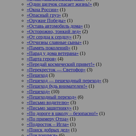
«Один щелчок спасает жизнь!»
(8)
«Окна России»
(1)
«Опасный груз»
(3)
«Оружие Победы»
(1)
«Оставь автомобиль дома»
(1)
«Осторожно, тонкий лед»
(2)
«От сердца к сердцу»
(17)
«Отчизны славные сыны»
(1)
«Память поколений»
(1)
«Парад у дома ветерана»
(1)
«Парта героя»
(4)
«Передай космический привет!»
(1)
«Перекресток — Светофор»
(3)
«Пешеход
(3)
«Пешеход — пешеходный переход»
(3)
«Пешеход будь внимателен!»
(1)
«Пешеход»
(10)
«Пешеходный переход»
(6)
«Письмо водителю»
(3)
«Письмо защитнику»
(1)
«По дороге в школу – безопасно!»
(1)
«По примеру Отца»
(1)
«Подросток ‒ Игла»
(1)
«Поиск добрых дел»
(1)
«Поклонимся»
(6)