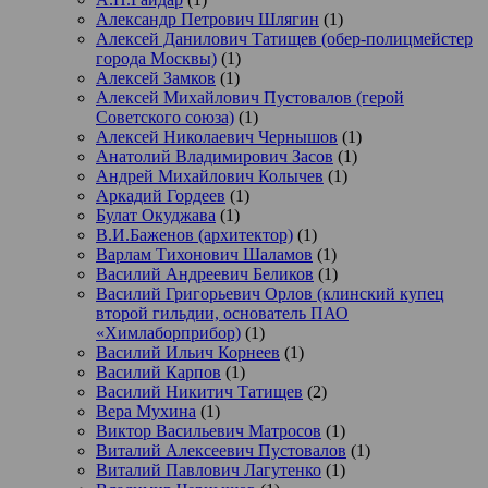
Александр Петрович Шлягин
(1)
Алексей Данилович Татищев (обер-полицмейстер
города Москвы)
(1)
Алексей Замков
(1)
Алексей Михайлович Пустовалов (герой
Советского союза)
(1)
Алексей Николаевич Чернышов
(1)
Анатолий Владимирович Засов
(1)
Андрей Михайлович Колычев
(1)
Аркадий Гордеев
(1)
Булат Окуджава
(1)
В.И.Баженов (архитектор)
(1)
Варлам Тихонович Шаламов
(1)
Василий Андреевич Беликов
(1)
Василий Григорьевич Орлов (клинский купец
второй гильдии, основатель ПАО
«Химлаборприбор)
(1)
Василий Ильич Корнеев
(1)
Василий Карпов
(1)
Василий Никитич Татищев
(2)
Вера Мухина
(1)
Виктор Васильевич Матросов
(1)
Виталий Алексеевич Пустовалов
(1)
Виталий Павлович Лагутенко
(1)