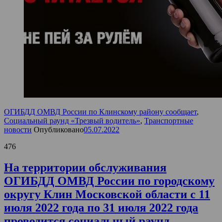
ОГИБДД ОМВД России по Клинскому району сообщает
,
Социальный раунд «Трезвый водитель»
,
Транспортные
новости
Опубликовано
05.07.2022
476
На территории обслуживания
ОГИБДД ОМВД России по городскому
округу Клин Московской области с 11
июля 2022 года по 31 июля 2022 года
проводится социальный раунд