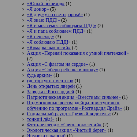
«Юный пешеход»
(1)
«Я донор»
(5)
«Я дружу со светофором!»
(1)
«Я знаю ПДД!»
(2)
«Я и моя семья соблюдаем ПДД»
(2)
«Я и папа соблюдаем ПДД»
(1)
«Я пешеход»
(3)
«Я соблюдаю ПДД!»
(1)
«Ярмарке вакансий»
(2)
Акция «Передай показания с умной платежкой»
(2)
Акция «С флагом на сердце»
(1)
Акция «Собери ребенка в школу»
(1)
будь ярким»
(1)
где торгуют смертью»
(1)
День открытых дверей
(1)
Зарядка с Росгвардией
(1)
Патриотическая акция «Вместе мы сильнее»
(1)
Подмосковные росгвардейцы приступили к
обучению по программе «Росгвардия Драйв»
(1)
Социальный раунд «Трезвый водитель»
(2)
тонкий лёд!»
(1)
Фото-челлендж «Связь поколений»
(2)
Экологическая акция «Чистый берег»
(1)
Ярмарка вакансий
(1)