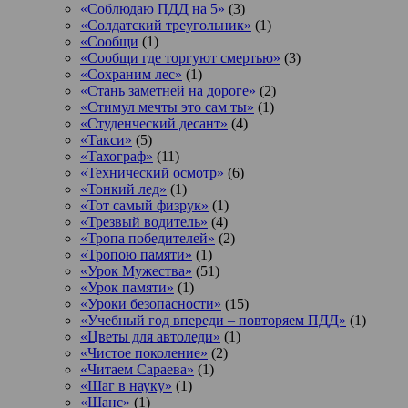
«Соблюдаю ПДД на 5»
(3)
«Солдатский треугольник»
(1)
«Сообщи
(1)
«Сообщи где торгуют смертью»
(3)
«Сохраним лес»
(1)
«Стань заметней на дороге»
(2)
«Стимул мечты это сам ты»
(1)
«Студенческий десант»
(4)
«Такси»
(5)
«Тахограф»
(11)
«Технический осмотр»
(6)
«Тонкий лед»
(1)
«Тот самый физрук»
(1)
«Трезвый водитель»
(4)
«Тропа победителей»
(2)
«Тропою памяти»
(1)
«Урок Мужества»
(51)
«Урок памяти»
(1)
«Уроки безопасности»
(15)
«Учебный год впереди – повторяем ПДД»
(1)
«Цветы для автоледи»
(1)
«Чистое поколение»
(2)
«Читаем Сараева»
(1)
«Шаг в науку»
(1)
«Шанс»
(1)