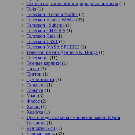
Съемка подтоплений и природных пожаров
(1)
Тейя
(1)
Телескоп «Gemini North»
(2)
Телескоп «James Webb»
(25)
Телескоп «Subaru»
(1)
Телескоп CHEOPS
(1)
Телескоп Gaia
(1)
Телескоп LSST
(1)
Телескоп NASA SPHERE
(1)
телескоп имени Дэниела К. Иноуэ
(1)
Телескопы
(11)
Темные карлики
(1)
Титан
(3)
Тритон
(1)
Туманнности
(3)
Тяньвэнь
(1)
Тяньгун
(1)
Уран
(3)
Фобос
(2)
Харон
(1)
Хаябуса
(1)
Центр подготовки космонавтов имени Юрия
Гагарина
(1)
Чанчжэн-6-си
(1)
Черные дыры
(32)