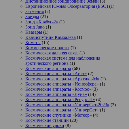
Дистанционное зондирование Земли
(5)
Европейская Южная Обсерватория (ESO)
(1)
Затмения
(2)
Звезды
(21)
Зонд «Хаябус-2»
(1)
Зонд Juno
(1)
Квазары
(1)
Квазиспутник Камоалева
(1)
Кометы
(15)
Коммерческие полеты
(1)
Космическая дальняя связь
(1)
Космическая система для наблюдения
арктического региона
(1)
Космические аппараты
(68)
Космические аппараты «Аист»
(2)
Космические аппараты «Арктика-М»
(1)
Космические аппараты «Ионосфера»
(1)
Космические аппараты «Космос»
(3)
Космические аппараты «Луна»
(14)
Космические аппараты «Ресурс-П»
(4)
Космические аппараты «УниверСат-2023»
(2)
Космические аппараты «УниверСат»
(1)
Космические спутники «Метеор»
(4)
Космические станции
(20)
Космические уроки
(8)