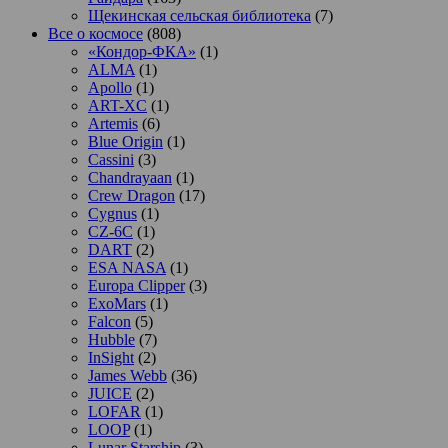
Щекинская сельская библиотека
(7)
Все о космосе
(808)
«Кондор-ФКА»
(1)
ALMA
(1)
Apollo
(1)
ART-XC
(1)
Artemis
(6)
Blue Origin
(1)
Cassini
(3)
Chandrayaan
(1)
Crew Dragon
(17)
Cygnus
(1)
CZ-6C
(1)
DART
(2)
ESA NASA
(1)
Europa Clipper
(3)
ExoMars
(1)
Falcon
(5)
Hubble
(7)
InSight
(2)
James Webb
(36)
JUICE
(2)
LOFAR
(1)
LOOP
(1)
Lunar Starship
(3)