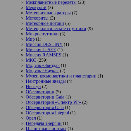
Межпланетные перелеты
(23)
Меркурий
(3)
Метеоритные кратеры
(7)
Метеориты
(3)
Метеорные потоки
(5)
Метеорологические спутники
(9)
Микроспутники
(3)
Мир
(1)
Миссия DESTINY
(1)
Миссия LuSEE
(1)
Миссия RAMSES
(1)
МКС
(259)
Модуль «Звезда»
(1)
Модуль «Наука»
(2)
Музеи космонавтики и планетарии
(1)
Нейтронные звезды
(4)
Нептун
(2)
Обсерватории
(5)
Обсерватории Gaia
(1)
Обсерватория «Спектр-РГ»
(2)
Обсерватория Gaia
(1)
Обсерватория Integral
(1)
Орел
(1)
Передача энергии
(1)
Планетные системы
(1)