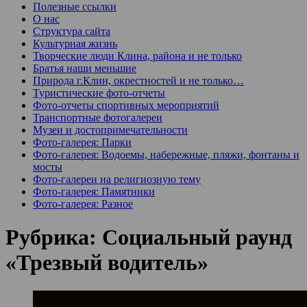
Полезные ссылки
О нас
Структура сайта
Культурная жизнь
Творческие люди Клина, района и не только
Братья наши меньшие
Природа г.Клин, окрестностей и не только…
Туристические фото-отчеты
Фото-отчеты спортивных мероприятий
Транспортные фотогалереи
Музеи и достопримечательности
Фото-галерея: Парки
Фото-галерея: Водоемы, набережные, пляжи, фонтаны и
мосты
Фото-галереи на религиозную тему
Фото-галерея: Памятники
Фото-галерея: Разное
Рубрика:
Социальный раунд
«Трезвый водитель»