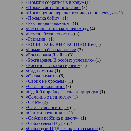
«Помоги собраться в школу»
(1)
«Помочь без лишних слов»
(3)
«Посвящение первоклассников в пешеходы»
(1)
«Посылка бойцу»
(1)
«Разговоры о важном»
(1)
«Ребенок – пассажир пешеход»
(4)
«Ремень безопасности»
(3)
«Рецидив»
(1)
«РОДИТЕЛЬСКИЙ КОНТРОЛЬ»
(1)
«Ромашка безопасности»
(2)
«Росгвардия Драйв»
(3)
«Росгвардия. В особых условиях»
(1)
«Россия — страна героев!»
(1)
«Сад памяти»
(1)
«Свеча памяти»
(6)
«Своих не бросаем»
(1)
«Связь поколений»
(7)
«Сдай батарейку — спаси природу»
(1)
«Семейные ценности»
(1)
«СИМ»
(2)
«Слезь с велосипеда»
(1)
«Сними наушники»
(1)
«Собери ребёнка в школу»
(1)
«Соблюдаем ПДД!»
(2)
«Соблюдай ПДД – Сохрани семью»
(2)