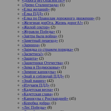
«Дорога без Опасности!»
(1)
«Древо Сталинграда»
(1)
«Елка желаний»
(6)
«Ёлка ПДД»
(1)
«Елка по Правилам дорожного движения»
(1)
«Железная дорОга. Жизнь дорогА!»
(1)
«Жилой сектор»
(2)
«Журавли Победы»
(1)
«Завтра была война»
(1)
«Заметный пешеход»
(1)
«Зарница»
(3)
«Зарядка со стражем порядка»
(3)
«Засветись!»
(12)
«Защита»
(2)
«Защитники Отечества»
(1)
«Зима в Подмосковье»
(1)
«Зимние каникулы»
(4)
«Знай и соблюдай ПДД»
(1)
«Знай наших»
(42)
«Изучаем ПДД»
(1)
«Кадетская весна»
(1)
«Кадетская слава»
(1)
«Каникулы с Росгвардией»
(45)
«Коробка добра»
(1)
«Лес Победы»
(8)