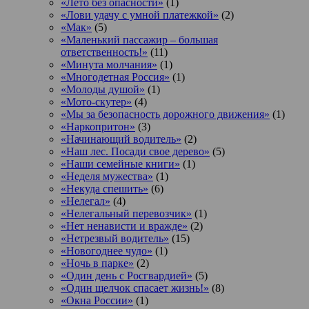
«Лето без опасности»
(1)
«Лови удачу с умной платежкой»
(2)
«Мак»
(5)
«Маленький пассажир – большая
ответственность!»
(11)
«Минута молчания»
(1)
«Многодетная Россия»
(1)
«Молоды душой»
(1)
«Мото-скутер»
(4)
«Мы за безопасность дорожного движения»
(1)
«Наркопритон»
(3)
«Начинающий водитель»
(2)
«Наш лес. Посади свое дерево»
(5)
«Наши семейные книги»
(1)
«Неделя мужества»
(1)
«Некуда спешить»
(6)
«Нелегал»
(4)
«Нелегальный перевозчик»
(1)
«Нет ненависти и вражде»
(2)
«Нетрезвый водитель»
(15)
«Новогоднее чудо»
(1)
«Ночь в парке»
(2)
«Один день с Росгвардией»
(5)
«Один щелчок спасает жизнь!»
(8)
«Окна России»
(1)