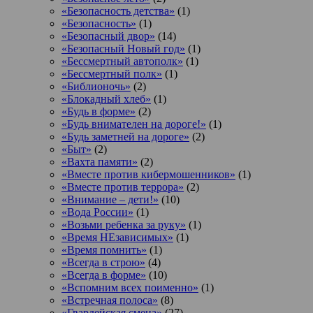
«Безопасность детства»
(1)
«Безопасность»
(1)
«Безопасный двор»
(14)
«Безопасный Новый год»
(1)
«Бессмертный автополк»
(1)
«Бессмертный полк»
(1)
«Библионочь»
(2)
«Блокадный хлеб»
(1)
«Будь в форме»
(2)
«Будь внимателен на дороге!»
(1)
«Будь заметней на дороге»
(2)
«Быт»
(2)
«Вахта памяти»
(2)
«Вместе против кибермошенников»
(1)
«Вместе против террора»
(2)
«Внимание – дети!»
(10)
«Вода России»
(1)
«Возьми ребенка за руку»
(1)
«Время НЕзависимых»
(1)
«Время помнить»
(1)
«Всегда в строю»
(4)
«Всегда в форме»
(10)
«Вспомним всех поименно»
(1)
«Встречная полоса»
(8)
«Гвардейская смена»
(27)