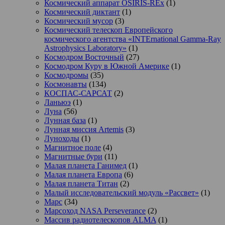
Космический аппарат OSIRIS-REx
(1)
Космический диктант
(1)
Космический мусор
(3)
Космический телескоп Европейского
космического агентства «INTErnational Gamma-Ray
Astrophysics Laboratory»
(1)
Космодром Восточный
(27)
Космодром Куру в Южной Америке
(1)
Космодромы
(35)
Космонавты
(134)
КОСПАС-САРСАТ
(2)
Ланьюэ
(1)
Луна
(56)
Лунная база
(1)
Лунная миссия Artemis
(3)
Луноходы
(1)
Магнитное поле
(4)
Магнитные бури
(11)
Малая планета Ганимед
(1)
Малая планета Европа
(6)
Малая планета Титан
(2)
Малый исследовательский модуль «Рассвет»
(1)
Марс
(34)
Марсоход NASA Perseverance
(2)
Массив радиотелескопов ALMA
(1)