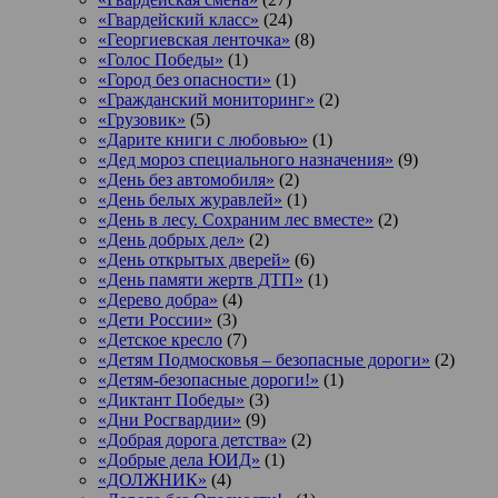
«Гвардейский класс»
(24)
«Георгиевская ленточка»
(8)
«Голос Победы»
(1)
«Город без опасности»
(1)
«Гражданский мониторинг»
(2)
«Грузовик»
(5)
«Дарите книги с любовью»
(1)
«Дед мороз специального назначения»
(9)
«День без автомобиля»
(2)
«День белых журавлей»
(1)
«День в лесу. Сохраним лес вместе»
(2)
«День добрых дел»
(2)
«День открытых дверей»
(6)
«День памяти жертв ДТП»
(1)
«Дерево добра»
(4)
«Дети России»
(3)
«Детское кресло
(7)
«Детям Подмосковья – безопасные дороги»
(2)
«Детям-безопасные дороги!»
(1)
«Диктант Победы»
(3)
«Дни Росгвардии»
(9)
«Добрая дорога детства»
(2)
«Добрые дела ЮИД»
(1)
«ДОЛЖНИК»
(4)