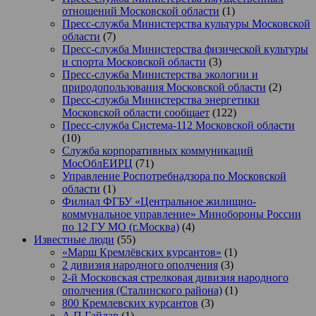
отношений Московской области
(1)
Пресс-служба Министерства культуры Московской
области
(7)
Пресс-служба Министерства физической культуры
и спорта Московской области
(3)
Пресс-служба Министерства экологии и
природопользования Московской области
(2)
Пресс-служба Министерства энергетики
Московской области сообщает
(122)
Пресс-служба Система-112 Московской области
(10)
Служба корпоративных коммуникаций
МосОблЕИРЦ
(71)
Управление Роспотребнадзора по Московской
области
(1)
Филиал ФГБУ «Центральное жилищно-
коммунальное управление» Минобороны России
по 12 ГУ МО (г.Москва)
(4)
Известные люди
(55)
«Марш Кремлёвских курсантов»
(1)
2 дивизия народного ополчения
(3)
2-й Московская стрелковая дивизия народного
ополчения (Сталинского района)
(1)
800 Кремлевских курсантов
(3)
А.П.Гайдар
(1)