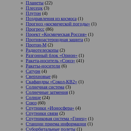
Планеты
(22)
Плесецк
(3)
Плутон
(4)
Поздравления из космоса
(1)
Прогноз «космической погоды»
(1)
Прогресс
(86)
Проект «Космическая Россия»
(1)
Противоастероидная защита
(1)
Протон-М
(2)
Радиотелескопы
(2)
Разгонный блок «Орион»
(1)
Ракета-носитель «Союз»
(41)
Ракеты-носители
(6)
Сатурн
(4)
Сверхновые
(6)
Скафандры «Сокол-КВ2»
(1)
Солнечная система
(3)
Солнечные затмения
(1)
Солнце
(24)
Союз
(60)
Спутники «Ионосфера»
(4)
Спутники связи
(2)
Спутниковая система «Гонец»
(1)
Станции приема информации
(1)
Суборбитальные полеты
(1)