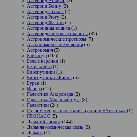
Астероид Апофис
(2)
Астероид Бенну
(3)
Астероид Психея
(2)
Астероид Рюгу
(3)
Астероид Фаэтон
(1)
Астероидная защита
(1)
Астероиды и малые планеты
(35)
Астрономические прогнозы
(7)
Астрономические явления
(5)
Астрономия
(5)
Байконур
(106)
Белые карлики
(1)
Бетельгейзе
(1)
Биоспутники
(1)
Биоспутники «Бион»
(5)
Буран
(1)
Венера
(12)
Галактика Андромеда
(2)
Галактика Млечный путь
(8)
Галактики
(24)
Гидрометеорологические спутники «Арктика»
(1)
ГЛОНАСС
(5)
Дальний космос
(144)
Дальняя космическая связь
(3)
Деймос
(1)