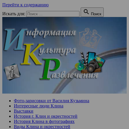
Перейти к содержанию

Искать для:
Поиск
Фото-зарисовки от Василия Кузьмина
Интересные люди Клина
Выставки
История г. Клин и окрестностей
История Клина в фотографиях
Виды Клина и окрестностей