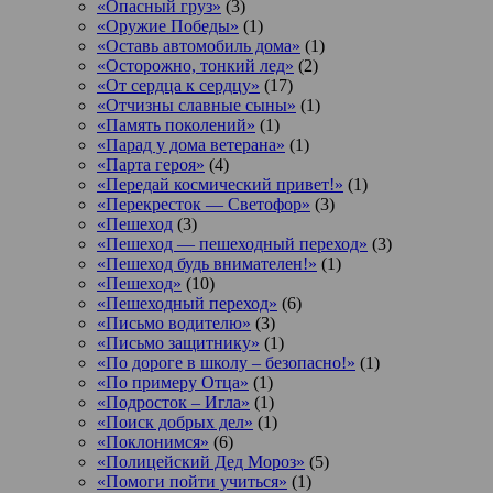
«Опасный груз»
(3)
«Оружие Победы»
(1)
«Оставь автомобиль дома»
(1)
«Осторожно, тонкий лед»
(2)
«От сердца к сердцу»
(17)
«Отчизны славные сыны»
(1)
«Память поколений»
(1)
«Парад у дома ветерана»
(1)
«Парта героя»
(4)
«Передай космический привет!»
(1)
«Перекресток — Светофор»
(3)
«Пешеход
(3)
«Пешеход — пешеходный переход»
(3)
«Пешеход будь внимателен!»
(1)
«Пешеход»
(10)
«Пешеходный переход»
(6)
«Письмо водителю»
(3)
«Письмо защитнику»
(1)
«По дороге в школу – безопасно!»
(1)
«По примеру Отца»
(1)
«Подросток ‒ Игла»
(1)
«Поиск добрых дел»
(1)
«Поклонимся»
(6)
«Полицейский Дед Мороз»
(5)
«Помоги пойти учиться»
(1)