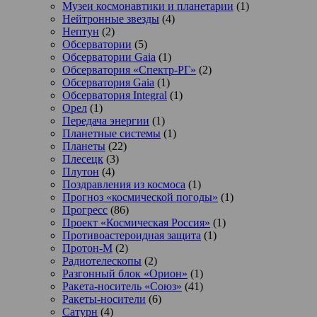
Музеи космонавтики и планетарии
(1)
Нейтронные звезды
(4)
Нептун
(2)
Обсерватории
(5)
Обсерватории Gaia
(1)
Обсерватория «Спектр-РГ»
(2)
Обсерватория Gaia
(1)
Обсерватория Integral
(1)
Орел
(1)
Передача энергии
(1)
Планетные системы
(1)
Планеты
(22)
Плесецк
(3)
Плутон
(4)
Поздравления из космоса
(1)
Прогноз «космической погоды»
(1)
Прогресс
(86)
Проект «Космическая Россия»
(1)
Противоастероидная защита
(1)
Протон-М
(2)
Радиотелескопы
(2)
Разгонный блок «Орион»
(1)
Ракета-носитель «Союз»
(41)
Ракеты-носители
(6)
Сатурн
(4)