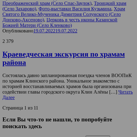
Преображенский храм (Село Спас-Заулок)
,
Троицкий храм
(Село Захарово)
,
Фото-выставки Василия Кузьмина
,
Храм
Святого Велико-Мученика Димитрия Солунского (Село
Донхово-Аксеново)
,
Церковь в честь иконы Казанской
Божией Матери (Село Кленково)
Опубликовано
19.07.2022
19.07.2022
2 379
Краеведческая экскурсия по храмам
района
Состоялась давно запланированная поездка членов ВООПиК
по храмам Клинского района. Уникальное знакомство с
историей восстанавливаемых храмов была организована при
содействии главы городского округа Клин Алёны […]
Читать
Далее
Страница 1 из 1
1
Если Вы что-то не нашли, то попробуйте
поискать здесь