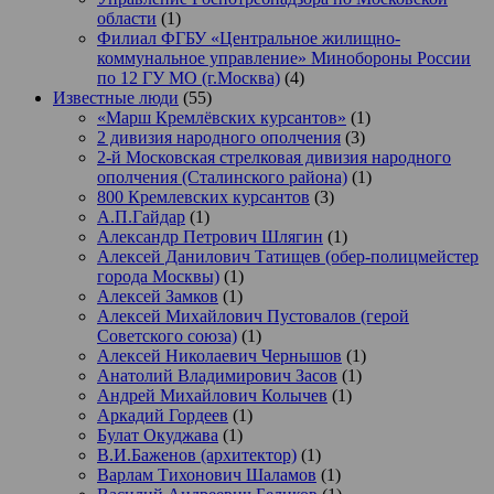
области
(1)
Филиал ФГБУ «Центральное жилищно-
коммунальное управление» Минобороны России
по 12 ГУ МО (г.Москва)
(4)
Известные люди
(55)
«Марш Кремлёвских курсантов»
(1)
2 дивизия народного ополчения
(3)
2-й Московская стрелковая дивизия народного
ополчения (Сталинского района)
(1)
800 Кремлевских курсантов
(3)
А.П.Гайдар
(1)
Александр Петрович Шлягин
(1)
Алексей Данилович Татищев (обер-полицмейстер
города Москвы)
(1)
Алексей Замков
(1)
Алексей Михайлович Пустовалов (герой
Советского союза)
(1)
Алексей Николаевич Чернышов
(1)
Анатолий Владимирович Засов
(1)
Андрей Михайлович Колычев
(1)
Аркадий Гордеев
(1)
Булат Окуджава
(1)
В.И.Баженов (архитектор)
(1)
Варлам Тихонович Шаламов
(1)