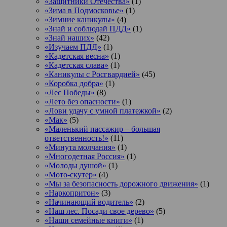
«Защитники Отечества»
(1)
«Зима в Подмосковье»
(1)
«Зимние каникулы»
(4)
«Знай и соблюдай ПДД»
(1)
«Знай наших»
(42)
«Изучаем ПДД»
(1)
«Кадетская весна»
(1)
«Кадетская слава»
(1)
«Каникулы с Росгвардией»
(45)
«Коробка добра»
(1)
«Лес Победы»
(8)
«Лето без опасности»
(1)
«Лови удачу с умной платежкой»
(2)
«Мак»
(5)
«Маленький пассажир – большая
ответственность!»
(11)
«Минута молчания»
(1)
«Многодетная Россия»
(1)
«Молоды душой»
(1)
«Мото-скутер»
(4)
«Мы за безопасность дорожного движения»
(1)
«Наркопритон»
(3)
«Начинающий водитель»
(2)
«Наш лес. Посади свое дерево»
(5)
«Наши семейные книги»
(1)