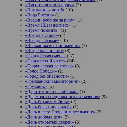
«Вместе против террора»
(2)
«Внимание – дети!»
(10)
«Вода России»
(1)
«Возьми ребенка за руку»
(1)
«Время НЕзависимых»
(1)
«Время помнить»
(1)
«Всегда в строю»
(4)
«Всегда в форме»
(10)
«Вспомним всех поименно»
(1)
«Встречная полоса»
(8)
«Гвардейская смена»
(27)
«Гвардейский класс»
(24)
«Георгиевская ленточка»
(8)
«Голос Победы»
(1)
«Город без опасности»
(1)
«Гражданский мониторинг»
(2)
«Грузовик»
(5)
«Дарите книги с любовью»
(1)
«Дед мороз специального назначения»
(9)
«День без автомобиля»
(2)
«День белых журавлей»
(1)
«День в лесу. Сохраним лес вместе»
(2)
«День добрых дел»
(2)
«День открытых дверей»
(6)