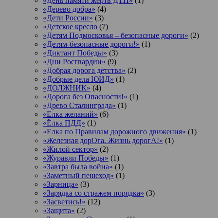
«День памяти жертв ДТП»
(1)
«Дерево добра»
(4)
«Дети России»
(3)
«Детское кресло
(7)
«Детям Подмосковья – безопасные дороги»
(2)
«Детям-безопасные дороги!»
(1)
«Диктант Победы»
(3)
«Дни Росгвардии»
(9)
«Добрая дорога детства»
(2)
«Добрые дела ЮИД»
(1)
«ДОЛЖНИК»
(4)
«Дорога без Опасности!»
(1)
«Древо Сталинграда»
(1)
«Елка желаний»
(6)
«Ёлка ПДД»
(1)
«Елка по Правилам дорожного движения»
(1)
«Железная дорОга. Жизнь дорогА!»
(1)
«Жилой сектор»
(2)
«Журавли Победы»
(1)
«Завтра была война»
(1)
«Заметный пешеход»
(1)
«Зарница»
(3)
«Зарядка со стражем порядка»
(3)
«Засветись!»
(12)
«Защита»
(2)