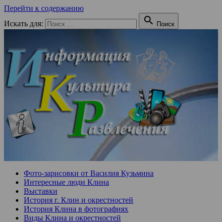
Перейти к содержанию

Искать для:
Поиск
Фото-зарисовки от Василия Кузьмина
Интересные люди Клина
Выставки
История г. Клин и окрестностей
История Клина в фотографиях
Виды Клина и окрестностей