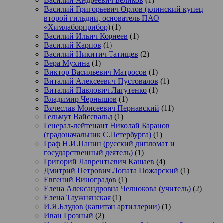
Василий Андреевич Беликов
(1)
Василий Григорьевич Орлов (клинский купец
второй гильдии, основатель ПАО
«Химлаборприбор)
(1)
Василий Ильич Корнеев
(1)
Василий Карпов
(1)
Василий Никитич Татищев
(2)
Вера Мухина
(1)
Виктор Васильевич Матросов
(1)
Виталий Алексеевич Пустовалов
(1)
Виталий Павлович Лагутенко
(1)
Владимир Чернышов
(1)
Вячеслав Моисеевич Пернавский
(11)
Гельмут Вайссвальд
(1)
Генерал-лейтенант Николай Баранов
(градоначальник С.Петербурга)
(1)
Граф Н.И.Панин (русский дипломат и
государственный деятель)
(1)
Григорий Лаврентьевич Кашаев
(4)
Дмитрий Петрович Лопата Пожарский
(1)
Евгений Виноградов
(1)
Елена Александровна Челнокова (учитель)
(2)
Елена Таужнянская
(1)
И.Я.Блудов (капитан артиллерии)
(1)
Иван Грозный
(2)