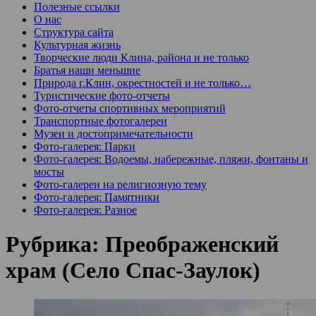
Полезные ссылки
О нас
Структура сайта
Культурная жизнь
Творческие люди Клина, района и не только
Братья наши меньшие
Природа г.Клин, окрестностей и не только…
Туристические фото-отчеты
Фото-отчеты спортивных мероприятий
Транспортные фотогалереи
Музеи и достопримечательности
Фото-галерея: Парки
Фото-галерея: Водоемы, набережные, пляжи, фонтаны и
мосты
Фото-галереи на религиозную тему
Фото-галерея: Памятники
Фото-галерея: Разное
Рубрика:
Преображенский
храм (Село Спас-Заулок)