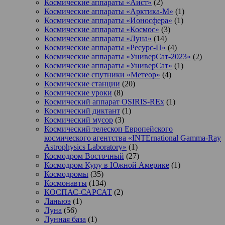
Космические аппараты «Аист»
(2)
Космические аппараты «Арктика-М»
(1)
Космические аппараты «Ионосфера»
(1)
Космические аппараты «Космос»
(3)
Космические аппараты «Луна»
(14)
Космические аппараты «Ресурс-П»
(4)
Космические аппараты «УниверСат-2023»
(2)
Космические аппараты «УниверСат»
(1)
Космические спутники «Метеор»
(4)
Космические станции
(20)
Космические уроки
(8)
Космический аппарат OSIRIS-REx
(1)
Космический диктант
(1)
Космический мусор
(3)
Космический телескоп Европейского
космического агентства «INTErnational Gamma-Ray
Astrophysics Laboratory»
(1)
Космодром Восточный
(27)
Космодром Куру в Южной Америке
(1)
Космодромы
(35)
Космонавты
(134)
КОСПАС-САРСАТ
(2)
Ланьюэ
(1)
Луна
(56)
Лунная база
(1)