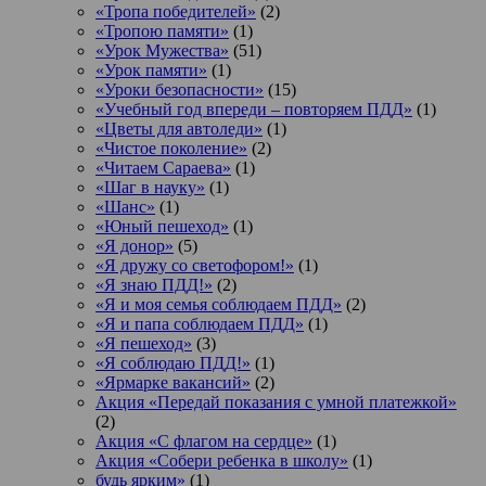
«Тропа победителей»
(2)
«Тропою памяти»
(1)
«Урок Мужества»
(51)
«Урок памяти»
(1)
«Уроки безопасности»
(15)
«Учебный год впереди – повторяем ПДД»
(1)
«Цветы для автоледи»
(1)
«Чистое поколение»
(2)
«Читаем Сараева»
(1)
«Шаг в науку»
(1)
«Шанс»
(1)
«Юный пешеход»
(1)
«Я донор»
(5)
«Я дружу со светофором!»
(1)
«Я знаю ПДД!»
(2)
«Я и моя семья соблюдаем ПДД»
(2)
«Я и папа соблюдаем ПДД»
(1)
«Я пешеход»
(3)
«Я соблюдаю ПДД!»
(1)
«Ярмарке вакансий»
(2)
Акция «Передай показания с умной платежкой»
(2)
Акция «С флагом на сердце»
(1)
Акция «Собери ребенка в школу»
(1)
будь ярким»
(1)