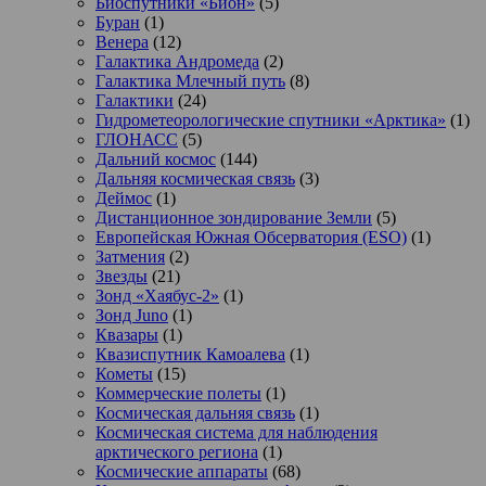
Биоспутники «Бион»
(5)
Буран
(1)
Венера
(12)
Галактика Андромеда
(2)
Галактика Млечный путь
(8)
Галактики
(24)
Гидрометеорологические спутники «Арктика»
(1)
ГЛОНАСС
(5)
Дальний космос
(144)
Дальняя космическая связь
(3)
Деймос
(1)
Дистанционное зондирование Земли
(5)
Европейская Южная Обсерватория (ESO)
(1)
Затмения
(2)
Звезды
(21)
Зонд «Хаябус-2»
(1)
Зонд Juno
(1)
Квазары
(1)
Квазиспутник Камоалева
(1)
Кометы
(15)
Коммерческие полеты
(1)
Космическая дальняя связь
(1)
Космическая система для наблюдения
арктического региона
(1)
Космические аппараты
(68)