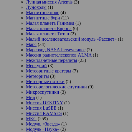
Лунная миссия Artemis
(3)
Луноходы
(1)
Магнитное поле
(4)
Магнитные бури
(11)
Малая планета Ганимед
(1)
Малая планета Европа
(6)
Малая планета Титан
(2)
Малый исследовательский модуль «Рассвет»
(1)
Марс
(34)
Марсоход NASA Perseverance
(2)
Массив радиотелескопов ALMA
(1)
Межпланетные перелеты
(23)
Меркурий
(3)
Метеоритные кратеры
(7)
Метеориты
(3)
Метеорные потоки
(5)
Метеорологические спутники
(9)
Микроспутники
(3)
Мир
(1)
Миссия DESTINY
(1)
Миссия LuSEE
(1)
Миссия RAMSES
(1)
МКС
(259)
Модуль «Звезда»
(1)
Модуль «Наука»
(2)