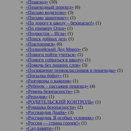
«Пешеход»
(10)
«Пешеходный переход»
(6)
«Письмо водителю»
(3)
«Письмо защитнику»
(1)
«По дороге в школу – безопасно!»
(1)
«По примеру Отца»
(1)
«Подросток ‒ Игла»
(1)
«Поиск добрых дел»
(1)
«Поклонимся»
(6)
«Полицейский Дед Мороз»
(5)
«Помоги пойти учиться»
(1)
«Помоги собраться в школу»
(1)
«Помочь без лишних слов»
(3)
«Посвящение первоклассников в пешеходы»
(1)
«Посылка бойцу»
(1)
«Разговоры о важном»
(1)
«Ребенок – пассажир пешеход»
(4)
«Ремень безопасности»
(3)
«Рецидив»
(1)
«РОДИТЕЛЬСКИЙ КОНТРОЛЬ»
(1)
«Ромашка безопасности»
(2)
«Росгвардия Драйв»
(3)
«Росгвардия. В особых условиях»
(1)
«Россия — страна героев!»
(1)
«Сад памяти»
(1)