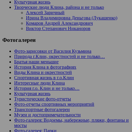
Культурная жизнь
Творческие люди Клина, района и не только
Алексей Заричный
Ирина Владимировна Деньгова (Лукашенко)
Комаров Андрей Александрович
Виктор Степанович Никаноров
Фотогалереи
Фото-зарисовки от Василия Кузьмина
Природа г.Клин, окрестностей и не только…
Братья наши меньшие
История Клина в фотографиях
Виды Клина и окрестностей
Спортивная жизнь в г.о.Клин
Интересные люди Клина
История г.о. Клин и не только…
Культурная жизнь
Туристические фото-отчеты
Фото-отчеты спортивных мероприятий
Транспортные фотогалереи
Музеи и достопримечательности
Фото-галерея: Водоемы, набережные, пляжи, фонтаны и
мосты
Фото-галерея: Парки