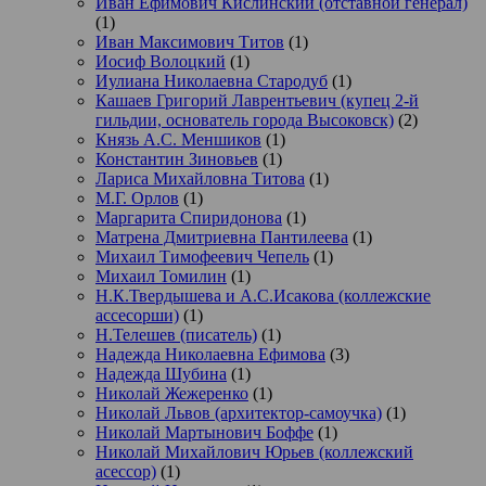
Иван Ефимович Кислинский (отставной генерал)
(1)
Иван Максимович Титов
(1)
Иосиф Волоцкий
(1)
Иулиана Николаевна Стародуб
(1)
Кашаев Григорий Лаврентьевич (купец 2-й
гильдии, основатель города Высоковск)
(2)
Князь А.С. Меншиков
(1)
Константин Зиновьев
(1)
Лариса Михайловна Титова
(1)
М.Г. Орлов
(1)
Маргарита Спиридонова
(1)
Матрена Дмитриевна Пантилеева
(1)
Михаил Тимофеевич Чепель
(1)
Михаил Томилин
(1)
Н.К.Твердышева и А.С.Исакова (коллежские
ассесорши)
(1)
Н.Телешев (писатель)
(1)
Надежда Николаевна Ефимова
(3)
Надежда Шубина
(1)
Николай Жежеренко
(1)
Николай Львов (архитектор-самоучка)
(1)
Николай Мартынович Боффе
(1)
Николай Михайлович Юрьев (коллежский
асессор)
(1)