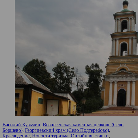
Василий Кузьмин
,
Вознесенская каменная церковь (Село
Борщево)
,
Георгиевский храм (Село Подтеребово)
,
Краеведение
,
Новости туризма
,
Онлайн выставки
,