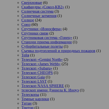
Сверхновые
(6)
Скафандры «Сокол-КВ2»
(1)
Солнечная система
(3)
Солнечные затмения
(1)
Солнце
(24)
Союз
(60)
Спутники «Ионосфера»
(4)
Спутники связи
(2)
Спутниковая система «Гонец»
(1)
Станции приема информации
(1)
Суборбитальные полеты
(1)
Съемка подтоплений и природных пожаров
(1)
Тейя
(1)
Телескоп «Gemini North»
(2)
Телескоп «James Webb»
(25)
Телескоп «Subaru»
(1)
Телескоп CHEOPS
(1)
Телескоп Gaia
(1)
Телескоп LSST
(1)
Телескоп NASA SPHERE
(1)
телескоп имени Дэниела К. Иноуэ
(1)
Телескопы
(11)
Темные карлики
(1)
Титан
(3)
Тритон
(1)