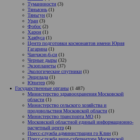
Туманнности
(3)
Тяньвэнь
(1)
Тяньгун
(1)
Уран
(3)
Фобос
(2)
Харон
(1)
Хаябуса
(1)
Центр подготовки космонавтов имени Юрия
Гагарина
(1)
Чанчжэн-6-си
(1)
Черные дыры
(32)
Экзопланеты
(37)
Экологические спутники
(1)
Энцелада
(1)
Юпитер
(16)
Государственные органы
(1 487)
Министерство здравоохранения Московской
области
(1)
Министерство сельского хозяйства и
продовольствия Московской области
(1)
Министерство транспорта МО
(1)
Московский областной единый информационно-
расчетный центр
(4)
Пресс-служба администрации го Клин
(1)
Пресс-служба вице-губернатора Московской