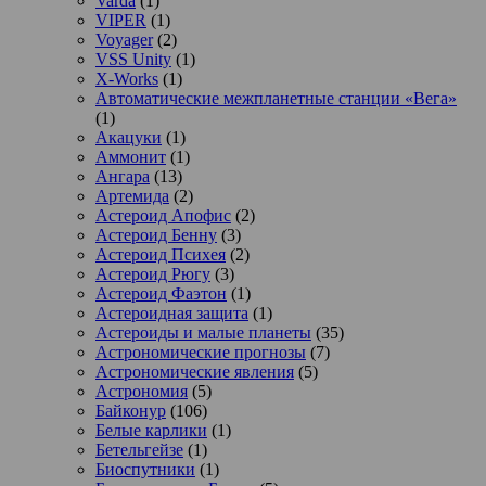
Varda
(1)
VIPER
(1)
Voyager
(2)
VSS Unity
(1)
X-Works
(1)
Автоматические межпланетные станции «Вега»
(1)
Акацуки
(1)
Аммонит
(1)
Ангара
(13)
Артемида
(2)
Астероид Апофис
(2)
Астероид Бенну
(3)
Астероид Психея
(2)
Астероид Рюгу
(3)
Астероид Фаэтон
(1)
Астероидная защита
(1)
Астероиды и малые планеты
(35)
Астрономические прогнозы
(7)
Астрономические явления
(5)
Астрономия
(5)
Байконур
(106)
Белые карлики
(1)
Бетельгейзе
(1)
Биоспутники
(1)