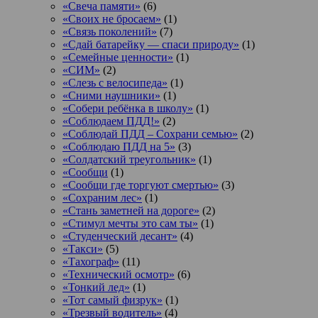
«Свеча памяти»
(6)
«Своих не бросаем»
(1)
«Связь поколений»
(7)
«Сдай батарейку — спаси природу»
(1)
«Семейные ценности»
(1)
«СИМ»
(2)
«Слезь с велосипеда»
(1)
«Сними наушники»
(1)
«Собери ребёнка в школу»
(1)
«Соблюдаем ПДД!»
(2)
«Соблюдай ПДД – Сохрани семью»
(2)
«Соблюдаю ПДД на 5»
(3)
«Солдатский треугольник»
(1)
«Сообщи
(1)
«Сообщи где торгуют смертью»
(3)
«Сохраним лес»
(1)
«Стань заметней на дороге»
(2)
«Стимул мечты это сам ты»
(1)
«Студенческий десант»
(4)
«Такси»
(5)
«Тахограф»
(11)
«Технический осмотр»
(6)
«Тонкий лед»
(1)
«Тот самый физрук»
(1)
«Трезвый водитель»
(4)