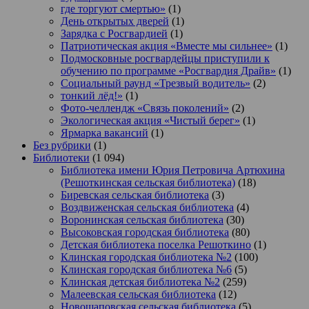
где торгуют смертью»
(1)
День открытых дверей
(1)
Зарядка с Росгвардией
(1)
Патриотическая акция «Вместе мы сильнее»
(1)
Подмосковные росгвардейцы приступили к
обучению по программе «Росгвардия Драйв»
(1)
Социальный раунд «Трезвый водитель»
(2)
тонкий лёд!»
(1)
Фото-челлендж «Связь поколений»
(2)
Экологическая акция «Чистый берег»
(1)
Ярмарка вакансий
(1)
Без рубрики
(1)
Библиотеки
(1 094)
Библиотека имени Юрия Петровича Артюхина
(Решоткинская сельская библиотека)
(18)
Биревская сельская библиотека
(3)
Воздвиженская сельская библиотека
(4)
Воронинская сельская библиотека
(30)
Высоковская городская библиотека
(80)
Детская библиотека поселка Решоткино
(1)
Клинская городская библиотека №2
(100)
Клинская городская библиотека №6
(5)
Клинская детская библиотека №2
(259)
Малеевская сельская библиотека
(12)
Новощаповская сельская библиотека
(5)