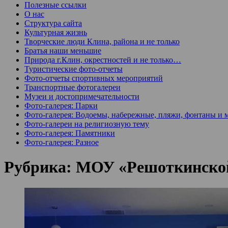
Полезные ссылки
О нас
Структура сайта
Культурная жизнь
Творческие люди Клина, района и не только
Братья наши меньшие
Природа г.Клин, окрестностей и не только…
Туристические фото-отчеты
Фото-отчеты спортивных мероприятий
Транспортные фотогалереи
Музеи и достопримечательности
Фото-галерея: Парки
Фото-галерея: Водоемы, набережные, пляжи, фонтаны и 
Фото-галереи на религиозную тему
Фото-галерея: Памятники
Фото-галерея: Разное
Рубрика:
МОУ «Решоткинск