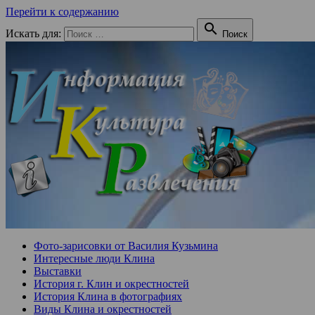
Перейти к содержанию

Искать для:
Поиск
Фото-зарисовки от Василия Кузьмина
Интересные люди Клина
Выставки
История г. Клин и окрестностей
История Клина в фотографиях
Виды Клина и окрестностей