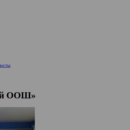
мосты
ой ООШ»