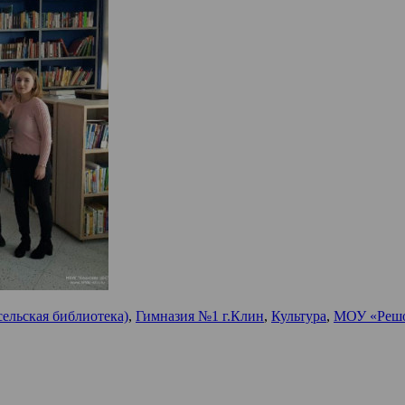
ельская библиотека)
,
Гимназия №1 г.Клин
,
Культура
,
МОУ «Реш