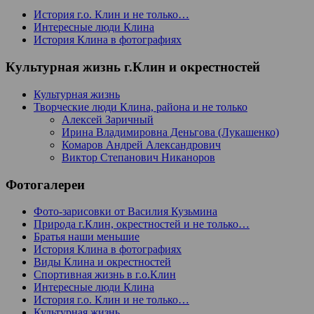
История г.о. Клин и не только…
Интересные люди Клина
История Клина в фотографиях
Культурная жизнь г.Клин и окрестностей
Культурная жизнь
Творческие люди Клина, района и не только
Алексей Заричный
Ирина Владимировна Деньгова (Лукашенко)
Комаров Андрей Александрович
Виктор Степанович Никаноров
Фотогалереи
Фото-зарисовки от Василия Кузьмина
Природа г.Клин, окрестностей и не только…
Братья наши меньшие
История Клина в фотографиях
Виды Клина и окрестностей
Спортивная жизнь в г.о.Клин
Интересные люди Клина
История г.о. Клин и не только…
Культурная жизнь