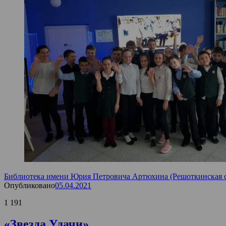
Библиотека имени Юрия Петровича Артюхина (Решоткинская с
Опубликовано
05.04.2021
1 191
«Звезда Удачи»