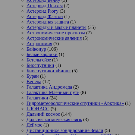
Астероид Бенну
(3)
Астероид Психея
(2)
Астероид Рюгу
(3)
Астероид Фаэтон
(1)
Астероидная защита
(1)
Астероиды и малые планеты
(35)
Астрономические прогнозы
(7)
Астрономические явления
(5)
Астрономия
(5)
Байконур
(106)
Белые карлики
(1)
Бетельгейзе
(1)
Биоспутники
(1)
Биоспутники «Бион»
(5)
Буран
(1)
Венера
(12)
Галактика Андромеда
(2)
Галактика Млечный путь
(8)
Галактики
(24)
Гидрометеорологические спутники «Арктика»
(1)
ГЛОНАСС
(5)
Дальний космос
(144)
Дальняя космическая связь
(3)
Деймос
(1)
Дистанционное зондирование Земли
(5)