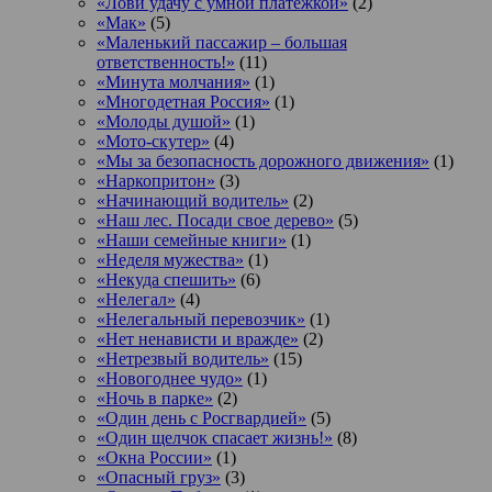
«Лови удачу с умной платежкой»
(2)
«Мак»
(5)
«Маленький пассажир – большая
ответственность!»
(11)
«Минута молчания»
(1)
«Многодетная Россия»
(1)
«Молоды душой»
(1)
«Мото-скутер»
(4)
«Мы за безопасность дорожного движения»
(1)
«Наркопритон»
(3)
«Начинающий водитель»
(2)
«Наш лес. Посади свое дерево»
(5)
«Наши семейные книги»
(1)
«Неделя мужества»
(1)
«Некуда спешить»
(6)
«Нелегал»
(4)
«Нелегальный перевозчик»
(1)
«Нет ненависти и вражде»
(2)
«Нетрезвый водитель»
(15)
«Новогоднее чудо»
(1)
«Ночь в парке»
(2)
«Один день с Росгвардией»
(5)
«Один щелчок спасает жизнь!»
(8)
«Окна России»
(1)
«Опасный груз»
(3)