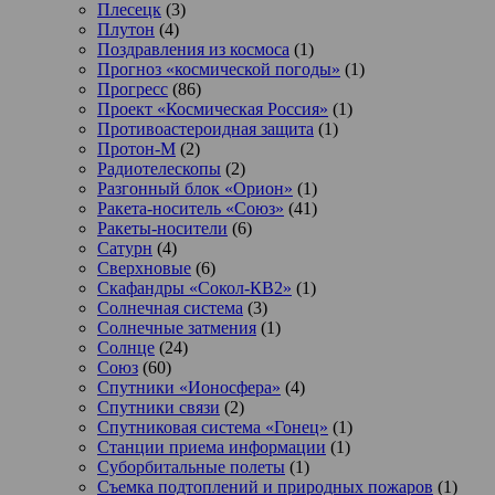
Плесецк
(3)
Плутон
(4)
Поздравления из космоса
(1)
Прогноз «космической погоды»
(1)
Прогресс
(86)
Проект «Космическая Россия»
(1)
Противоастероидная защита
(1)
Протон-М
(2)
Радиотелескопы
(2)
Разгонный блок «Орион»
(1)
Ракета-носитель «Союз»
(41)
Ракеты-носители
(6)
Сатурн
(4)
Сверхновые
(6)
Скафандры «Сокол-КВ2»
(1)
Солнечная система
(3)
Солнечные затмения
(1)
Солнце
(24)
Союз
(60)
Спутники «Ионосфера»
(4)
Спутники связи
(2)
Спутниковая система «Гонец»
(1)
Станции приема информации
(1)
Суборбитальные полеты
(1)
Съемка подтоплений и природных пожаров
(1)