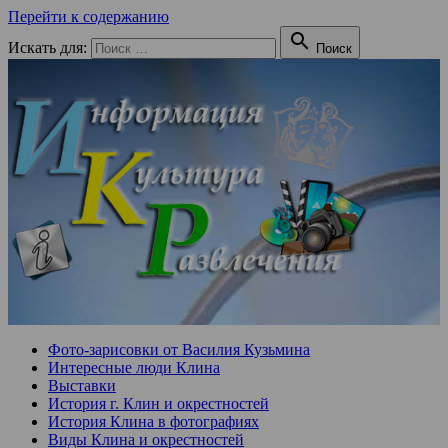
Перейти к содержанию

Искать для:
Поиск
Фото-зарисовки от Василия Кузьмина
Интересные люди Клина
Выставки
История г. Клин и окрестностей
История Клина в фотографиях
Виды Клина и окрестностей