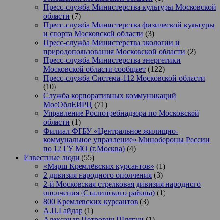
Пресс-служба Министерства культуры Московской
области
(7)
Пресс-служба Министерства физической культуры
и спорта Московской области
(3)
Пресс-служба Министерства экологии и
природопользования Московской области
(2)
Пресс-служба Министерства энергетики
Московской области сообщает
(122)
Пресс-служба Система-112 Московской области
(10)
Служба корпоративных коммуникаций
МосОблЕИРЦ
(71)
Управление Роспотребнадзора по Московской
области
(1)
Филиал ФГБУ «Центральное жилищно-
коммунальное управление» Минобороны России
по 12 ГУ МО (г.Москва)
(4)
Известные люди
(55)
«Марш Кремлёвских курсантов»
(1)
2 дивизия народного ополчения
(3)
2-й Московская стрелковая дивизия народного
ополчения (Сталинского района)
(1)
800 Кремлевских курсантов
(3)
А.П.Гайдар
(1)
Александр Петрович Шлягин
(1)