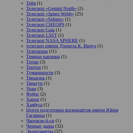
Тейя
(1)
Телескоп «Gemini North»
(2)
Телескоп «James Webb»
(25)
Телескоп «Subaru»
(1)
Телескоп CHEOPS
(1)
Телескоп Gaia
(1)
Телескоп LSST
(1)
Телескоп NASA SPHERE
(1)
телескоп имени Дэниела К. Иноуэ
(1)
Телескопы
(11)
Темные карлики
(1)
Титан
(3)
Тритон
(1)
Туманнности
(3)
Тяньвэнь
(1)
Тяньгун
(1)
Уран
(3)
Фобос
(2)
Харон
(1)
Хаябуса
(1)
Центр подготовки космонавтов имени Юрия
Гагарина
(1)
Чанчжэн-6-си
(1)
Черные дыры
(32)
Экзопланеты
(37)