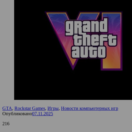
GTA
,
Rockstar Games
,
Игры
,
Новости компьютерных игр
Опубликовано
07.11.2025
216