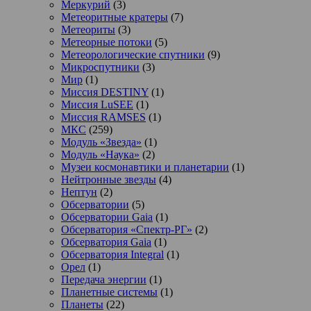
Меркурий
(3)
Метеоритные кратеры
(7)
Метеориты
(3)
Метеорные потоки
(5)
Метеорологические спутники
(9)
Микроспутники
(3)
Мир
(1)
Миссия DESTINY
(1)
Миссия LuSEE
(1)
Миссия RAMSES
(1)
МКС
(259)
Модуль «Звезда»
(1)
Модуль «Наука»
(2)
Музеи космонавтики и планетарии
(1)
Нейтронные звезды
(4)
Нептун
(2)
Обсерватории
(5)
Обсерватории Gaia
(1)
Обсерватория «Спектр-РГ»
(2)
Обсерватория Gaia
(1)
Обсерватория Integral
(1)
Орел
(1)
Передача энергии
(1)
Планетные системы
(1)
Планеты
(22)