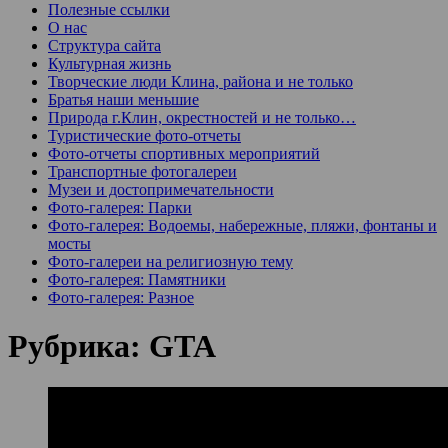
Полезные ссылки
О нас
Структура сайта
Культурная жизнь
Творческие люди Клина, района и не только
Братья наши меньшие
Природа г.Клин, окрестностей и не только…
Туристические фото-отчеты
Фото-отчеты спортивных мероприятий
Транспортные фотогалереи
Музеи и достопримечательности
Фото-галерея: Парки
Фото-галерея: Водоемы, набережные, пляжи, фонтаны и
мосты
Фото-галереи на религиозную тему
Фото-галерея: Памятники
Фото-галерея: Разное
Рубрика:
GTA