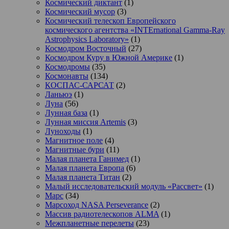
Космический диктант
(1)
Космический мусор
(3)
Космический телескоп Европейского
космического агентства «INTErnational Gamma-Ray
Astrophysics Laboratory»
(1)
Космодром Восточный
(27)
Космодром Куру в Южной Америке
(1)
Космодромы
(35)
Космонавты
(134)
КОСПАС-САРСАТ
(2)
Ланьюэ
(1)
Луна
(56)
Лунная база
(1)
Лунная миссия Artemis
(3)
Луноходы
(1)
Магнитное поле
(4)
Магнитные бури
(11)
Малая планета Ганимед
(1)
Малая планета Европа
(6)
Малая планета Титан
(2)
Малый исследовательский модуль «Рассвет»
(1)
Марс
(34)
Марсоход NASA Perseverance
(2)
Массив радиотелескопов ALMA
(1)
Межпланетные перелеты
(23)