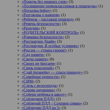
«Помочь без лишних слов»
(3)
«Посвящение первоклассников в пешеходы»
(1)
«Посылка бойцу»
(1)
«Разговоры о важном»
(1)
«Ребенок – пассажир пешеход»
(4)
«Ремень безопасности»
(3)
«Рецидив»
(1)
«РОДИТЕЛЬСКИЙ КОНТРОЛЬ»
(1)
«Ромашка безопасности»
(2)
«Росгвардия Драйв»
(3)
«Росгвардия. В особых условиях»
(1)
«Россия — страна героев!»
(1)
«Сад памяти»
(1)
«Свеча памяти»
(6)
«Своих не бросаем»
(1)
«Связь поколений»
(7)
«Сдай батарейку — спаси природу»
(1)
«Семейные ценности»
(1)
«СИМ»
(2)
«Слезь с велосипеда»
(1)
«Сними наушники»
(1)
«Собери ребёнка в школу»
(1)
«Соблюдаем ПДД!»
(2)
«Соблюдай ПДД – Сохрани семью»
(2)
«Соблюдаю ПДД на 5»
(3)