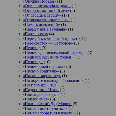
«Оружие Победы»
(1)
«Оставь автомобиль дома»
(1)
«Осторожно, тонкий лед»
(2)
«От сердца к сердцу»
(17)
«Отчизны славные сыны»
(1)
«Память поколений»
(1)
«Парад у дома ветерана»
(1)
«Парта героя»
(4)
«Передай космический привет!»
(1)
«Перекресток — Светофор»
(3)
«Пешеход
(3)
«Пешеход — пешеходный переход»
(3)
«Пешеход будь внимателен!»
(1)
«Пешеход»
(10)
«Пешеходный переход»
(6)
«Письмо водителю»
(3)
«Письмо защитнику»
(1)
«По дороге в школу – безопасно!»
(1)
«По примеру Отца»
(1)
«Подросток ‒ Игла»
(1)
«Поиск добрых дел»
(1)
«Поклонимся»
(6)
«Полицейский Дед Мороз»
(5)
«Помоги пойти учиться»
(1)
«Помоги собраться в школу»
(1)