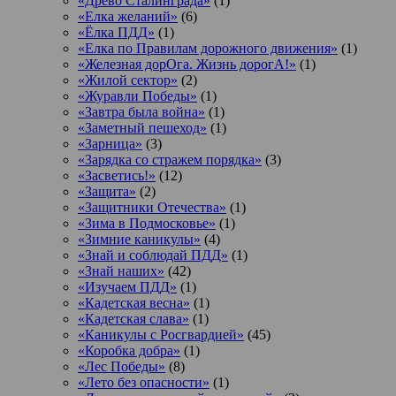
«Древо Сталинграда»
(1)
«Елка желаний»
(6)
«Ёлка ПДД»
(1)
«Елка по Правилам дорожного движения»
(1)
«Железная дорОга. Жизнь дорогА!»
(1)
«Жилой сектор»
(2)
«Журавли Победы»
(1)
«Завтра была война»
(1)
«Заметный пешеход»
(1)
«Зарница»
(3)
«Зарядка со стражем порядка»
(3)
«Засветись!»
(12)
«Защита»
(2)
«Защитники Отечества»
(1)
«Зима в Подмосковье»
(1)
«Зимние каникулы»
(4)
«Знай и соблюдай ПДД»
(1)
«Знай наших»
(42)
«Изучаем ПДД»
(1)
«Кадетская весна»
(1)
«Кадетская слава»
(1)
«Каникулы с Росгвардией»
(45)
«Коробка добра»
(1)
«Лес Победы»
(8)
«Лето без опасности»
(1)