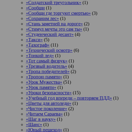
«Солдатский треугольник»
(1)
«Сообщи
(1)
«Сообщи где торгуют смертью»
(3)
«Сохраним лес»
(1)
«Стань заметней на дороге»
(2)
«Стимул мечты это сам ты»
(1)
«Студенческий десант»
(4)
«Такси»
(5)
«Тахограф»
(11)
«Технический осмотр»
(6)
«Тонкий лед»
(1)
«Тот самый физрук»
(1)
«Трезвый водитель»
(4)
«Тропа победителей»
(2)
«Тропою памяти»
(1)
«Урок Мужества»
(51)
«Урок памяти»
(1)
«Уроки безопасности»
(15)
«Учебный год впереди – повторяем ПДД»
(1)
«Цветы для автоледи»
(1)
«Чистое поколение»
(2)
«Читаем Сараева»
(1)
«Шаг в науку»
(1)
«Шанс»
(1)
«Юный пешеход»
(1)