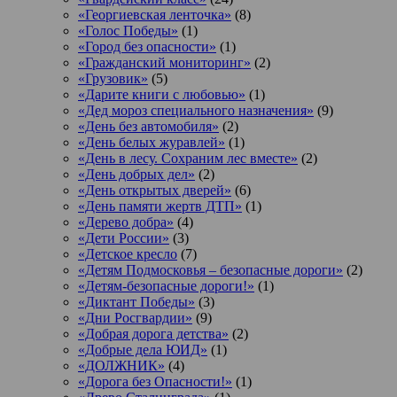
«Георгиевская ленточка»
(8)
«Голос Победы»
(1)
«Город без опасности»
(1)
«Гражданский мониторинг»
(2)
«Грузовик»
(5)
«Дарите книги с любовью»
(1)
«Дед мороз специального назначения»
(9)
«День без автомобиля»
(2)
«День белых журавлей»
(1)
«День в лесу. Сохраним лес вместе»
(2)
«День добрых дел»
(2)
«День открытых дверей»
(6)
«День памяти жертв ДТП»
(1)
«Дерево добра»
(4)
«Дети России»
(3)
«Детское кресло
(7)
«Детям Подмосковья – безопасные дороги»
(2)
«Детям-безопасные дороги!»
(1)
«Диктант Победы»
(3)
«Дни Росгвардии»
(9)
«Добрая дорога детства»
(2)
«Добрые дела ЮИД»
(1)
«ДОЛЖНИК»
(4)
«Дорога без Опасности!»
(1)