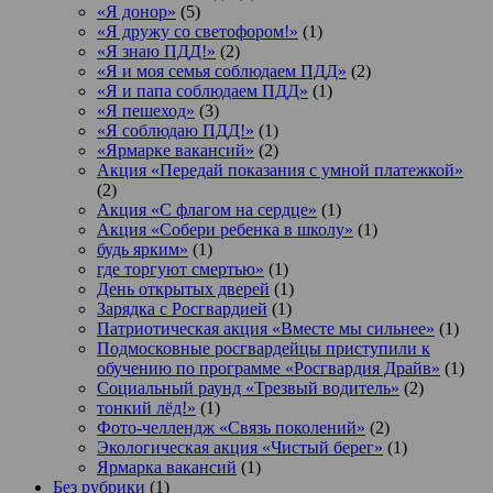
«Я донор»
(5)
«Я дружу со светофором!»
(1)
«Я знаю ПДД!»
(2)
«Я и моя семья соблюдаем ПДД»
(2)
«Я и папа соблюдаем ПДД»
(1)
«Я пешеход»
(3)
«Я соблюдаю ПДД!»
(1)
«Ярмарке вакансий»
(2)
Акция «Передай показания с умной платежкой»
(2)
Акция «С флагом на сердце»
(1)
Акция «Собери ребенка в школу»
(1)
будь ярким»
(1)
где торгуют смертью»
(1)
День открытых дверей
(1)
Зарядка с Росгвардией
(1)
Патриотическая акция «Вместе мы сильнее»
(1)
Подмосковные росгвардейцы приступили к
обучению по программе «Росгвардия Драйв»
(1)
Социальный раунд «Трезвый водитель»
(2)
тонкий лёд!»
(1)
Фото-челлендж «Связь поколений»
(2)
Экологическая акция «Чистый берег»
(1)
Ярмарка вакансий
(1)
Без рубрики
(1)