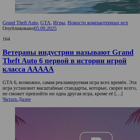
Grand Theft Auto
,
GTA
,
Игры
,
Новости компьютерных игр
Опубликовано
05.09.2025
164
Ветераны индустрии называют Grand
Theft Auto 6 первой в истории игрой
класса AAAAA
GTA 6, возможно, самая рекламируемая игра всех времён. Эта
игра установит масштабные стандарты, которые, скорее всего,
не сможет превзойти ни одна другая игра, кроме её […]
Читать Далее