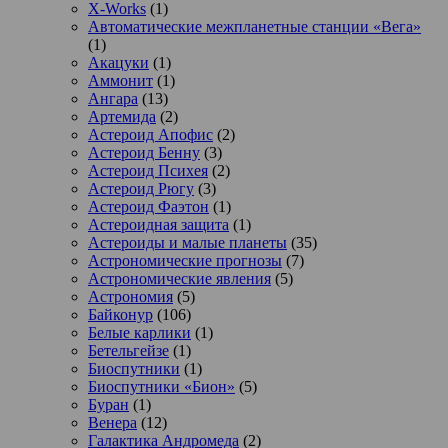
X-Works
(1)
Автоматические межпланетные станции «Вега»
(1)
Акацуки
(1)
Аммонит
(1)
Ангара
(13)
Артемида
(2)
Астероид Апофис
(2)
Астероид Бенну
(3)
Астероид Психея
(2)
Астероид Рюгу
(3)
Астероид Фаэтон
(1)
Астероидная защита
(1)
Астероиды и малые планеты
(35)
Астрономические прогнозы
(7)
Астрономические явления
(5)
Астрономия
(5)
Байконур
(106)
Белые карлики
(1)
Бетельгейзе
(1)
Биоспутники
(1)
Биоспутники «Бион»
(5)
Буран
(1)
Венера
(12)
Галактика Андромеда
(2)