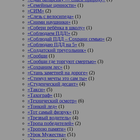
«Семейные ценности»
(1)
«СИМ»
(2)
«Слезь с велосипеда»
(1)
«Сними наушники»
(1)
«Собери ребёнка в школу»
(1)
«Соблюдаем ПДД!»
(2)
«Соблюдай ПДД – Сохрани семью»
(2)
«Соблюдаю ПДД на 5»
(3)
«Солдатский треугольник»
(1)
«Сообщи
(1)
«Сообщи где торгуют смертью»
(3)
«Сохраним лес»
(1)
«Стань заметней на дороге»
(2)
«Стимул мечты это сам ты»
(1)
«Студенческий десант»
(4)
«Такси»
(5)
«Тахограф»
(11)
«Технический осмотр»
(6)
«Тонкий лед»
(1)
«Тот самый физрук»
(1)
«Трезвый водитель»
(4)
«Тропа победителей»
(2)
«Тропою памяти»
(1)
«Урок Мужества»
(51)