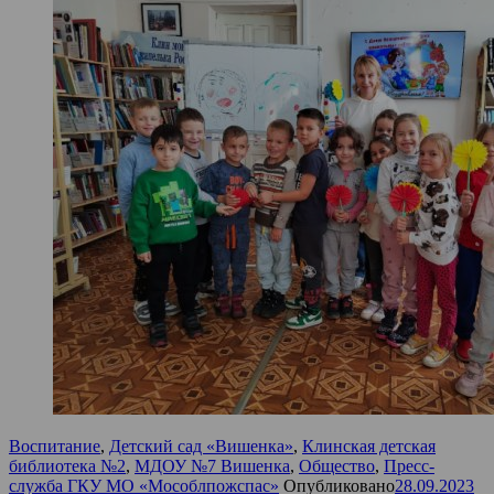
Воспитание
,
Детский сад «Вишенка»
,
Клинская детская
библиотека №2
,
МДОУ №7 Вишенка
,
Общество
,
Пресс-
служба ГКУ МО «Мособлпожспас»
Опубликовано
28.09.2023