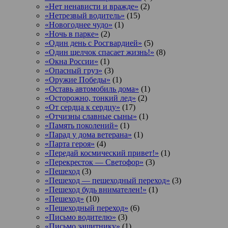
«Нет ненависти и вражде»
(2)
«Нетрезвый водитель»
(15)
«Новогоднее чудо»
(1)
«Ночь в парке»
(2)
«Один день с Росгвардией»
(5)
«Один щелчок спасает жизнь!»
(8)
«Окна России»
(1)
«Опасный груз»
(3)
«Оружие Победы»
(1)
«Оставь автомобиль дома»
(1)
«Осторожно, тонкий лед»
(2)
«От сердца к сердцу»
(17)
«Отчизны славные сыны»
(1)
«Память поколений»
(1)
«Парад у дома ветерана»
(1)
«Парта героя»
(4)
«Передай космический привет!»
(1)
«Перекресток — Светофор»
(3)
«Пешеход
(3)
«Пешеход — пешеходный переход»
(3)
«Пешеход будь внимателен!»
(1)
«Пешеход»
(10)
«Пешеходный переход»
(6)
«Письмо водителю»
(3)
«Письмо защитнику»
(1)