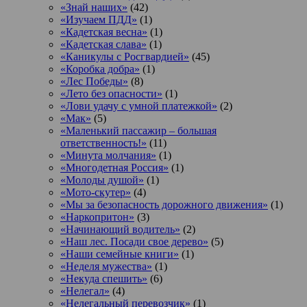
«Знай наших»
(42)
«Изучаем ПДД»
(1)
«Кадетская весна»
(1)
«Кадетская слава»
(1)
«Каникулы с Росгвардией»
(45)
«Коробка добра»
(1)
«Лес Победы»
(8)
«Лето без опасности»
(1)
«Лови удачу с умной платежкой»
(2)
«Мак»
(5)
«Маленький пассажир – большая
ответственность!»
(11)
«Минута молчания»
(1)
«Многодетная Россия»
(1)
«Молоды душой»
(1)
«Мото-скутер»
(4)
«Мы за безопасность дорожного движения»
(1)
«Наркопритон»
(3)
«Начинающий водитель»
(2)
«Наш лес. Посади свое дерево»
(5)
«Наши семейные книги»
(1)
«Неделя мужества»
(1)
«Некуда спешить»
(6)
«Нелегал»
(4)
«Нелегальный перевозчик»
(1)