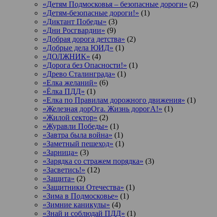
«Детям Подмосковья – безопасные дороги»
(2)
«Детям-безопасные дороги!»
(1)
«Диктант Победы»
(3)
«Дни Росгвардии»
(9)
«Добрая дорога детства»
(2)
«Добрые дела ЮИД»
(1)
«ДОЛЖНИК»
(4)
«Дорога без Опасности!»
(1)
«Древо Сталинграда»
(1)
«Елка желаний»
(6)
«Ёлка ПДД»
(1)
«Елка по Правилам дорожного движения»
(1)
«Железная дорОга. Жизнь дорогА!»
(1)
«Жилой сектор»
(2)
«Журавли Победы»
(1)
«Завтра была война»
(1)
«Заметный пешеход»
(1)
«Зарница»
(3)
«Зарядка со стражем порядка»
(3)
«Засветись!»
(12)
«Защита»
(2)
«Защитники Отечества»
(1)
«Зима в Подмосковье»
(1)
«Зимние каникулы»
(4)
«Знай и соблюдай ПДД»
(1)