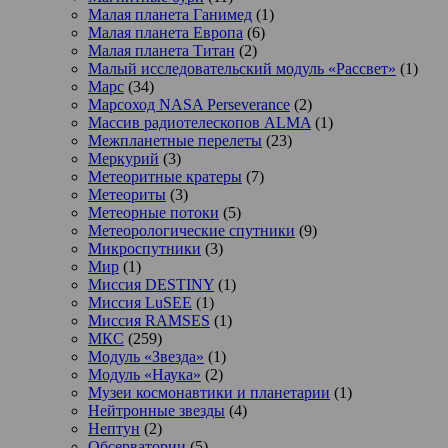
Малая планета Ганимед
(1)
Малая планета Европа
(6)
Малая планета Титан
(2)
Малый исследовательский модуль «Рассвет»
(1)
Марс
(34)
Марсоход NASA Perseverance
(2)
Массив радиотелескопов ALMA
(1)
Межпланетные перелеты
(23)
Меркурий
(3)
Метеоритные кратеры
(7)
Метеориты
(3)
Метеорные потоки
(5)
Метеорологические спутники
(9)
Микроспутники
(3)
Мир
(1)
Миссия DESTINY
(1)
Миссия LuSEE
(1)
Миссия RAMSES
(1)
МКС
(259)
Модуль «Звезда»
(1)
Модуль «Наука»
(2)
Музеи космонавтики и планетарии
(1)
Нейтронные звезды
(4)
Нептун
(2)
Обсерватории
(5)