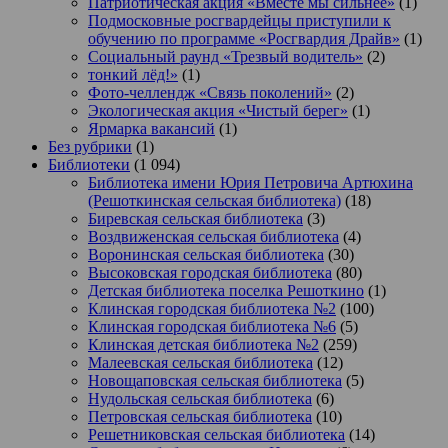
Патриотическая акция «Вместе мы сильнее»
(1)
Подмосковные росгвардейцы приступили к
обучению по программе «Росгвардия Драйв»
(1)
Социальный раунд «Трезвый водитель»
(2)
тонкий лёд!»
(1)
Фото-челлендж «Связь поколений»
(2)
Экологическая акция «Чистый берег»
(1)
Ярмарка вакансий
(1)
Без рубрики
(1)
Библиотеки
(1 094)
Библиотека имени Юрия Петровича Артюхина
(Решоткинская сельская библиотека)
(18)
Биревская сельская библиотека
(3)
Воздвиженская сельская библиотека
(4)
Воронинская сельская библиотека
(30)
Высоковская городская библиотека
(80)
Детская библиотека поселка Решоткино
(1)
Клинская городская библиотека №2
(100)
Клинская городская библиотека №6
(5)
Клинская детская библиотека №2
(259)
Малеевская сельская библиотека
(12)
Новощаповская сельская библиотека
(5)
Нудольская сельская библиотека
(6)
Петровская сельская библиотека
(10)
Решетниковская сельская библиотека
(14)