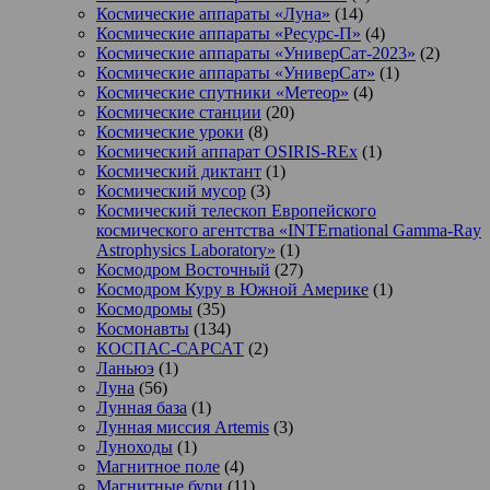
Космические аппараты «Луна»
(14)
Космические аппараты «Ресурс-П»
(4)
Космические аппараты «УниверСат-2023»
(2)
Космические аппараты «УниверСат»
(1)
Космические спутники «Метеор»
(4)
Космические станции
(20)
Космические уроки
(8)
Космический аппарат OSIRIS-REx
(1)
Космический диктант
(1)
Космический мусор
(3)
Космический телескоп Европейского
космического агентства «INTErnational Gamma-Ray
Astrophysics Laboratory»
(1)
Космодром Восточный
(27)
Космодром Куру в Южной Америке
(1)
Космодромы
(35)
Космонавты
(134)
КОСПАС-САРСАТ
(2)
Ланьюэ
(1)
Луна
(56)
Лунная база
(1)
Лунная миссия Artemis
(3)
Луноходы
(1)
Магнитное поле
(4)
Магнитные бури
(11)