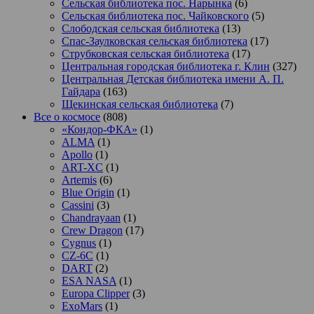
Сельская библиотека пос. Нарынка
(6)
Сельская библиотека пос. Чайковского
(5)
Слободская сельская библиотека
(13)
Спас-Заулковская сельская библиотека
(17)
Струбковская сельская библиотека
(17)
Центральная городская библиотека г. Клин
(327)
Центральная Детская библиотека имени А. П.
Гайдара
(163)
Щекинская сельская библиотека
(7)
Все о космосе
(808)
«Кондор-ФКА»
(1)
ALMA
(1)
Apollo
(1)
ART-XC
(1)
Artemis
(6)
Blue Origin
(1)
Cassini
(3)
Chandrayaan
(1)
Crew Dragon
(17)
Cygnus
(1)
CZ-6C
(1)
DART
(2)
ESA NASA
(1)
Europa Clipper
(3)
ExoMars
(1)