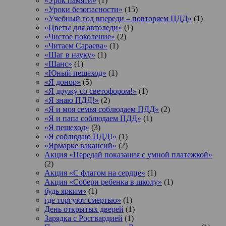
«Урок памяти»
(1)
«Уроки безопасности»
(15)
«Учебный год впереди – повторяем ПДД»
(1)
«Цветы для автоледи»
(1)
«Чистое поколение»
(2)
«Читаем Сараева»
(1)
«Шаг в науку»
(1)
«Шанс»
(1)
«Юный пешеход»
(1)
«Я донор»
(5)
«Я дружу со светофором!»
(1)
«Я знаю ПДД!»
(2)
«Я и моя семья соблюдаем ПДД»
(2)
«Я и папа соблюдаем ПДД»
(1)
«Я пешеход»
(3)
«Я соблюдаю ПДД!»
(1)
«Ярмарке вакансий»
(2)
Акция «Передай показания с умной платежкой»
(2)
Акция «С флагом на сердце»
(1)
Акция «Собери ребенка в школу»
(1)
будь ярким»
(1)
где торгуют смертью»
(1)
День открытых дверей
(1)
Зарядка с Росгвардией
(1)