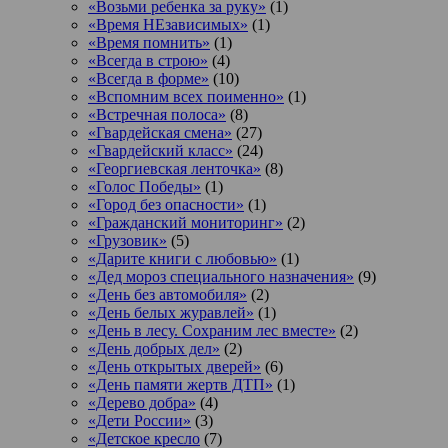
«Возьми ребенка за руку»
(1)
«Время НЕзависимых»
(1)
«Время помнить»
(1)
«Всегда в строю»
(4)
«Всегда в форме»
(10)
«Вспомним всех поименно»
(1)
«Встречная полоса»
(8)
«Гвардейская смена»
(27)
«Гвардейский класс»
(24)
«Георгиевская ленточка»
(8)
«Голос Победы»
(1)
«Город без опасности»
(1)
«Гражданский мониторинг»
(2)
«Грузовик»
(5)
«Дарите книги с любовью»
(1)
«Дед мороз специального назначения»
(9)
«День без автомобиля»
(2)
«День белых журавлей»
(1)
«День в лесу. Сохраним лес вместе»
(2)
«День добрых дел»
(2)
«День открытых дверей»
(6)
«День памяти жертв ДТП»
(1)
«Дерево добра»
(4)
«Дети России»
(3)
«Детское кресло
(7)