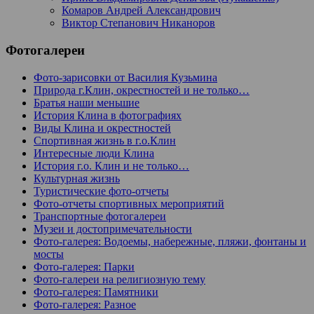
Комаров Андрей Александрович
Виктор Степанович Никаноров
Фотогалереи
Фото-зарисовки от Василия Кузьмина
Природа г.Клин, окрестностей и не только…
Братья наши меньшие
История Клина в фотографиях
Виды Клина и окрестностей
Спортивная жизнь в г.о.Клин
Интересные люди Клина
История г.о. Клин и не только…
Культурная жизнь
Туристические фото-отчеты
Фото-отчеты спортивных мероприятий
Транспортные фотогалереи
Музеи и достопримечательности
Фото-галерея: Водоемы, набережные, пляжи, фонтаны и
мосты
Фото-галерея: Парки
Фото-галереи на религиозную тему
Фото-галерея: Памятники
Фото-галерея: Разное