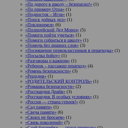
«По дороге в школу – безопасно!»
(1)
«По примеру Отца»
(1)
«Подросток ‒ Игла»
(1)
«Поиск добрых дел»
(1)
«Поклонимся»
(6)
«Полицейский Дед Мороз»
(5)
«Помоги пойти учиться»
(1)
«Помоги собраться в школу»
(1)
«Помочь без лишних слов»
(3)
«Посвящение первоклассников в пешеходы»
(1)
«Посылка бойцу»
(1)
«Разговоры о важном»
(1)
«Ребенок – пассажир пешеход»
(4)
«Ремень безопасности»
(3)
«Рецидив»
(1)
«РОДИТЕЛЬСКИЙ КОНТРОЛЬ»
(1)
«Ромашка безопасности»
(2)
«Росгвардия Драйв»
(3)
«Росгвардия. В особых условиях»
(1)
«Россия — страна героев!»
(1)
«Сад памяти»
(1)
«Свеча памяти»
(6)
«Своих не бросаем»
(1)
«Связь поколений»
(7)
«Сдай батарейку — спаси природу»
(1)