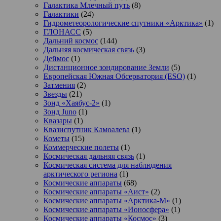
Галактика Млечный путь
(8)
Галактики
(24)
Гидрометеорологические спутники «Арктика»
(1)
ГЛОНАСС
(5)
Дальний космос
(144)
Дальняя космическая связь
(3)
Деймос
(1)
Дистанционное зондирование Земли
(5)
Европейская Южная Обсерватория (ESO)
(1)
Затмения
(2)
Звезды
(21)
Зонд «Хаябус-2»
(1)
Зонд Juno
(1)
Квазары
(1)
Квазиспутник Камоалева
(1)
Кометы
(15)
Коммерческие полеты
(1)
Космическая дальняя связь
(1)
Космическая система для наблюдения
арктического региона
(1)
Космические аппараты
(68)
Космические аппараты «Аист»
(2)
Космические аппараты «Арктика-М»
(1)
Космические аппараты «Ионосфера»
(1)
Космические аппараты «Космос»
(3)