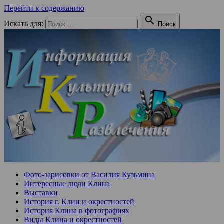
Перейти к содержанию

Искать для:
Поиск
Фото-зарисовки от Василия Кузьмина
Интересные люди Клина
Выставки
История г. Клин и окрестностей
История Клина в фотографиях
Виды Клина и окрестностей