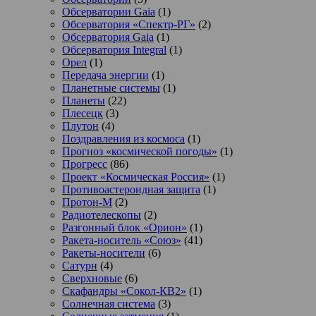
Обсерватории Gaia
(1)
Обсерватория «Спектр-РГ»
(2)
Обсерватория Gaia
(1)
Обсерватория Integral
(1)
Орел
(1)
Передача энергии
(1)
Планетные системы
(1)
Планеты
(22)
Плесецк
(3)
Плутон
(4)
Поздравления из космоса
(1)
Прогноз «космической погоды»
(1)
Прогресс
(86)
Проект «Космическая Россия»
(1)
Противоастероидная защита
(1)
Протон-М
(2)
Радиотелескопы
(2)
Разгонный блок «Орион»
(1)
Ракета-носитель «Союз»
(41)
Ракеты-носители
(6)
Сатурн
(4)
Сверхновые
(6)
Скафандры «Сокол-КВ2»
(1)
Солнечная система
(3)