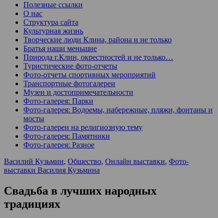
Полезные ссылки
О нас
Структура сайта
Культурная жизнь
Творческие люди Клина, района и не только
Братья наши меньшие
Природа г.Клин, окрестностей и не только…
Туристические фото-отчеты
Фото-отчеты спортивных мероприятий
Транспортные фотогалереи
Музеи и достопримечательности
Фото-галерея: Парки
Фото-галерея: Водоемы, набережные, пляжи, фонтаны и
мосты
Фото-галереи на религиозную тему
Фото-галерея: Памятники
Фото-галерея: Разное
Василий Кузьмин
,
Общество
,
Онлайн выставки
,
Фото-
выставки Василия Кузьмина
Свадьба в лучших народных
традициях