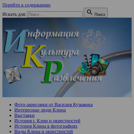
Перейти к содержанию

Искать для:
Поиск
Фото-зарисовки от Василия Кузьмина
Интересные люди Клина
Выставки
История г. Клин и окрестностей
История Клина в фотографиях
Виды Клина и окрестностей