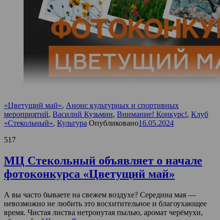
«Цветущий май»
,
Анонс культурных и спортивных
мероприятий
,
Василий Кузьмин
,
Внимание! Конкурс!
,
Клуб
«Стекольный»
,
Культура
Опубликовано
16.05.2024
517
МЦ Стекольный объявляет о начале
фотоконкурса «Цветущий май»
А вы часто бываете на свежем воздухе? Середина мая —
невозможно не любить это восхитительное и благоухающее
время. Чистая листва нетронутая пылью, аромат черёмухи,