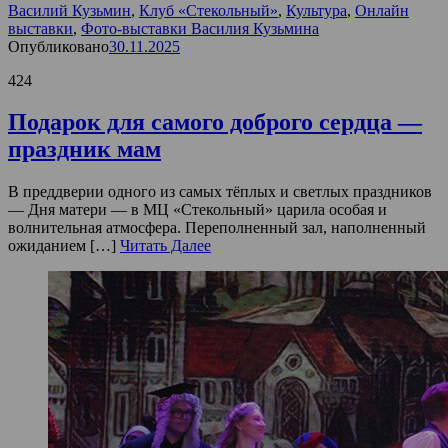
Василий Кузьмин
,
Клуб «Стекольный»
,
Культура
,
Онлайн
выставки
,
Фото-выставки Василия Кузьмина
Опубликовано
30.11.2025
424
Подарок для самого доброго сердца —
праздник мам
В преддверии одного из самых тёплых и светлых праздников
— Дня матери — в МЦ «Стекольный» царила особая и
волнительная атмосфера. Переполненный зал, наполненный
ожиданием […]
Читать Далее