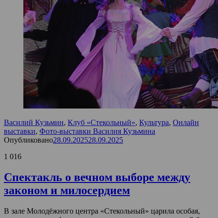
Василий Кузьмин
,
Клуб «Стекольный»
,
Культура
,
Онлайн
выставки
,
Фото-выставки Василия Кузьмина
Опубликовано
28.09.2025
28.09.2025
1 016
Спектакль о вечном выборе между
законом и милосердием
В зале Молодёжного центра «Стекольный» царила особая,