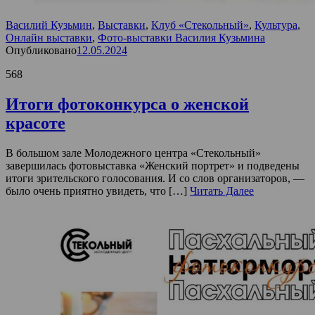
Василий Кузьмин
,
Выставки
,
Клуб «Стекольный»
,
Культура
,
Онлайн выставки
,
Фото-выставки Василия Кузьмина
Опубликовано
12.05.2024
568
Итоги фотоконкурса о женской
красоте
В большом зале Молодежного центра «Стекольный»
завершилась фотовыставка «Женский портрет» и подведены
итоги зрительского голосования. И со слов организаторов, —
было очень приятно увидеть, что […]
Читать Далее