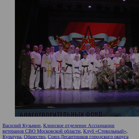
Василий Кузьмин
,
Клинское отделение Ассоциации
ветеранов СВО Московской области
,
Клуб «Стекольный»
,
Культура
,
Общество
,
Союз Десантников городского округа