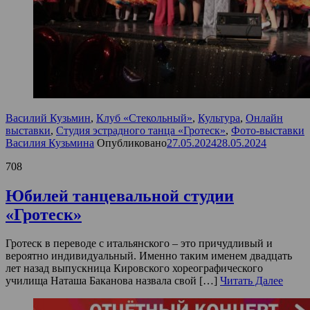
Василий Кузьмин
,
Клуб «Стекольный»
,
Культура
,
Онлайн
выставки
,
Студия эстрадного танца «Гротеск»
,
Фото-выставки
Василия Кузьмина
Опубликовано
27.05.2024
28.05.2024
708
Юбилей танцевальной студии
«Гротеск»
Гротеск в переводе с итальянского – это причудливый и
вероятно индивидуальный. Именно таким именем двадцать
лет назад выпускница Кировского хореографического
училища Наташа Баканова назвала свой […]
Читать Далее