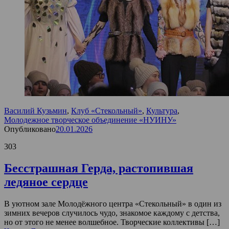
Василий Кузьмин
,
Клуб «Стекольный»
,
Культура
,
Молодежное творческое объединение «НУИНУ»
Опубликовано
20.01.2026
303
Бесстрашная Герда, растопившая
ледяное сердце
В уютном зале Молодёжного центра «Стекольный» в один из
зимних вечеров случилось чудо, знакомое каждому с детства,
но от этого не менее волшебное. Творческие коллективы […]