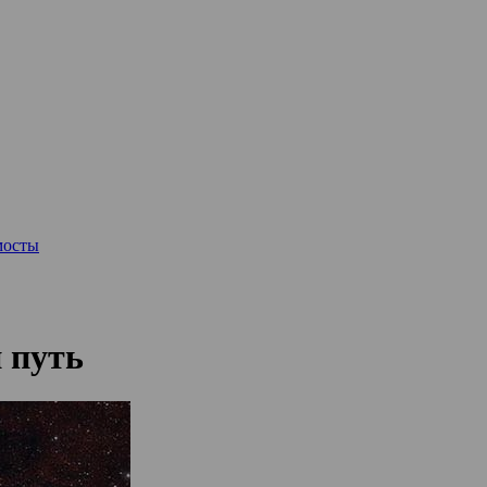
мосты
 путь