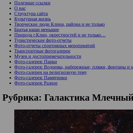
Полезные ссылки
О нас
Структура сайта
Культурная жизнь
Творческие люди Клина, района и не только
Братья наши меньшие
Природа г.Клин, окрестностей и не только…
Туристические фото-отчеты
Фото-отчеты спортивных мероприятий
Транспортные фотогалереи
Музеи и достопримечательности
Фото-галерея: Парки
Фото-галерея: Водоемы, набережные, пляжи, фонтаны и 
Фото-галереи на религиозную тему
Фото-галерея: Памятники
Фото-галерея: Разное
Рубрика:
Галактика Млечный