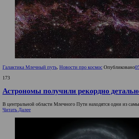
Галактика Млечный путь
,
Новости про космос
Опубликовано
0
173
Астрономы получили рекордно детальн
В центральной области Млечного Пути находятся одни из самы
Читать Далее