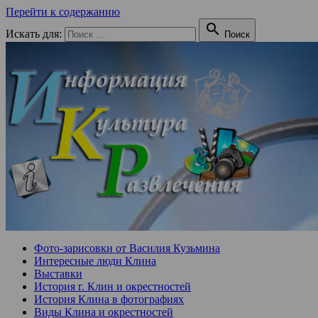
Перейти к содержанию

Искать для:
Поиск
Фото-зарисовки от Василия Кузьмина
Интересные люди Клина
Выставки
История г. Клин и окрестностей
История Клина в фотографиях
Виды Клина и окрестностей