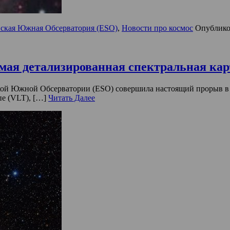
ская Южная Обсерватория (ESO)
,
Новости про космос
Опублико
амая детализированная спектральная ка
кой Южной Обсерватории (ESO) совершила настоящий прорыв в
е (VLT), […]
Читать Далее