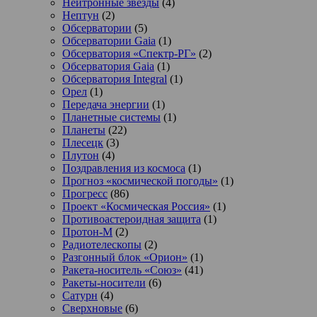
Нейтронные звезды
(4)
Нептун
(2)
Обсерватории
(5)
Обсерватории Gaia
(1)
Обсерватория «Спектр-РГ»
(2)
Обсерватория Gaia
(1)
Обсерватория Integral
(1)
Орел
(1)
Передача энергии
(1)
Планетные системы
(1)
Планеты
(22)
Плесецк
(3)
Плутон
(4)
Поздравления из космоса
(1)
Прогноз «космической погоды»
(1)
Прогресс
(86)
Проект «Космическая Россия»
(1)
Противоастероидная защита
(1)
Протон-М
(2)
Радиотелескопы
(2)
Разгонный блок «Орион»
(1)
Ракета-носитель «Союз»
(41)
Ракеты-носители
(6)
Сатурн
(4)
Сверхновые
(6)