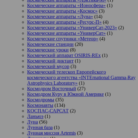
Космические аппараты «Ионосфера»
(1)
Космические аппараты «Космос»
(3)
Космические аппараты «Луна»
(14)
Космические аппараты «Ресурс-П»
(4)
Космические аппараты «УниверСат-2023»
(2)
Космические аппараты «УниверСат»
(1)
Космические спутники «Метеор»
(4)
Космические станции
(20)
Космические уроки
(8)
Космический аппарат OSIRIS-REx
(1)
Космический диктант
(1)
Космический мусор
(3)
Космический телескоп Европейского
космического агентства «INTErnational Gamma-Ray
Astrophysics Laboratory»
(1)
Космодром Восточный
(27)
Космодром Куру в Южной Америке
(1)
Космодромы
(35)
Космонавты
(134)
КОСПАС-САРСАТ
(2)
Ланьюэ
(1)
Луна
(56)
Лунная база
(1)
Лунная миссия Artemis
(3)