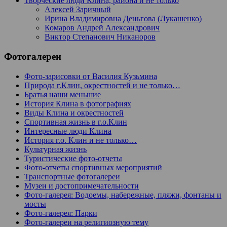
Творческие люди Клина, района и не только
Алексей Заричный
Ирина Владимировна Деньгова (Лукашенко)
Комаров Андрей Александрович
Виктор Степанович Никаноров
Фотогалереи
Фото-зарисовки от Василия Кузьмина
Природа г.Клин, окрестностей и не только…
Братья наши меньшие
История Клина в фотографиях
Виды Клина и окрестностей
Спортивная жизнь в г.о.Клин
Интересные люди Клина
История г.о. Клин и не только…
Культурная жизнь
Туристические фото-отчеты
Фото-отчеты спортивных мероприятий
Транспортные фотогалереи
Музеи и достопримечательности
Фото-галерея: Водоемы, набережные, пляжи, фонтаны и
мосты
Фото-галерея: Парки
Фото-галереи на религиозную тему