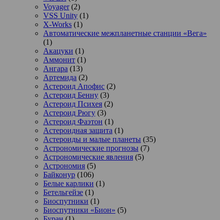
Voyager
(2)
VSS Unity
(1)
X-Works
(1)
Автоматические межпланетные станции «Вега»
(1)
Акацуки
(1)
Аммонит
(1)
Ангара
(13)
Артемида
(2)
Астероид Апофис
(2)
Астероид Бенну
(3)
Астероид Психея
(2)
Астероид Рюгу
(3)
Астероид Фаэтон
(1)
Астероидная защита
(1)
Астероиды и малые планеты
(35)
Астрономические прогнозы
(7)
Астрономические явления
(5)
Астрономия
(5)
Байконур
(106)
Белые карлики
(1)
Бетельгейзе
(1)
Биоспутники
(1)
Биоспутники «Бион»
(5)
Буран
(1)