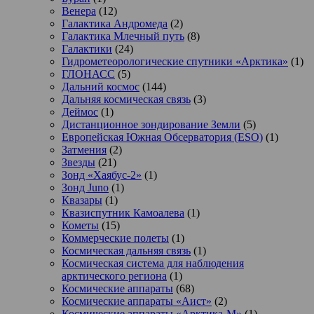
Венера
(12)
Галактика Андромеда
(2)
Галактика Млечный путь
(8)
Галактики
(24)
Гидрометеорологические спутники «Арктика»
(1)
ГЛОНАСС
(5)
Дальний космос
(144)
Дальняя космическая связь
(3)
Деймос
(1)
Дистанционное зондирование Земли
(5)
Европейская Южная Обсерватория (ESO)
(1)
Затмения
(2)
Звезды
(21)
Зонд «Хаябус-2»
(1)
Зонд Juno
(1)
Квазары
(1)
Квазиспутник Камоалева
(1)
Кометы
(15)
Коммерческие полеты
(1)
Космическая дальняя связь
(1)
Космическая система для наблюдения
арктического региона
(1)
Космические аппараты
(68)
Космические аппараты «Аист»
(2)
Космические аппараты «Арктика-М»
(1)