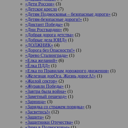
«Дети России»
(3)
«Детское кресло
(7)
«Детям Подмосковья – безопасные дороги»
(2)
«Детям-безопасные дороги!»
(1)
«Диктант Победы»
(3)
«Дни Росгвардии»
(9)
«Добрая дорога детства»
(2)
«Добрые дела ЮИД»
(1)
«ДОЛЖНИК»
(4)
«Дорога без Опасности!»
(1)
«Древо Сталинграда»
(1)
«Елка желаний»
(6)
«Ёлка ПДД»
(1)
«Елка по Правилам дорожного движения»
(1)
«Железная дорОга. Жизнь дорогА!»
(1)
«Жилой сектор»
(2)
«Журавли Победы»
(1)
«Завтра была война»
(1)
«Заметный пешеход»
(1)
«Зарница»
(3)
«Зарядка со стражем порядка»
(3)
«Засветись!»
(12)
«Защита»
(2)
«Защитники Отечества»
(1)
«Зима в Подмосковье»
(1)