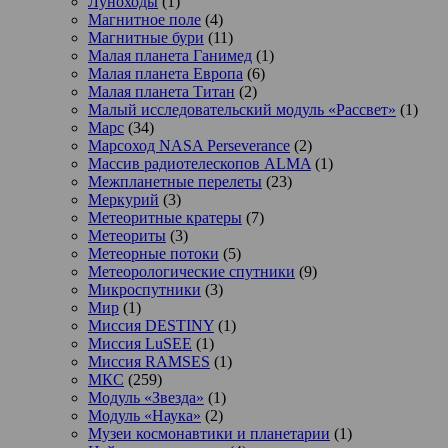
Луноходы
(1)
Магнитное поле
(4)
Магнитные бури
(11)
Малая планета Ганимед
(1)
Малая планета Европа
(6)
Малая планета Титан
(2)
Малый исследовательский модуль «Рассвет»
(1)
Марс
(34)
Марсоход NASA Perseverance
(2)
Массив радиотелескопов ALMA
(1)
Межпланетные перелеты
(23)
Меркурий
(3)
Метеоритные кратеры
(7)
Метеориты
(3)
Метеорные потоки
(5)
Метеорологические спутники
(9)
Микроспутники
(3)
Мир
(1)
Миссия DESTINY
(1)
Миссия LuSEE
(1)
Миссия RAMSES
(1)
МКС
(259)
Модуль «Звезда»
(1)
Модуль «Наука»
(2)
Музеи космонавтики и планетарии
(1)