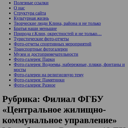
Полезные ссылки
О нас
Структура сайта
Культурная жизнь
Творческие люди Клина, района и не только
Братья наши меньшие
Природа г.Клин, окрестностей и не только…
Туристические фото-отчеты
Фото-отчеты спортивных мероприятий
Транспортные фотогалереи
Музеи и достопримечательности
Фото-галерея: Парки
Фото-галерея: Водоемы, набережные, пляжи, фонтаны и
мосты
Фото-галереи на религиозную тему
Фото-галерея: Памятники
Фото-галерея: Разное
Рубрика:
Филиал ФГБУ
«Центральное жилищно-
коммунальное управление»