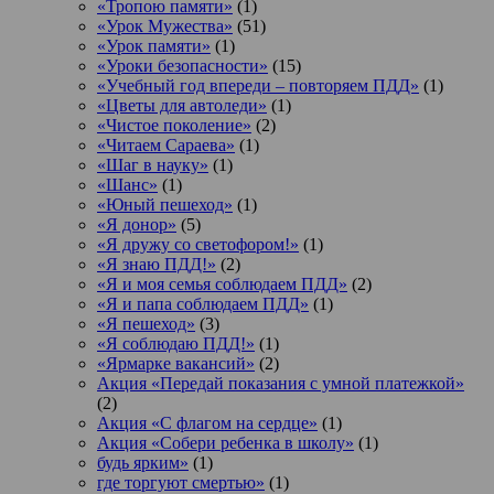
«Тропою памяти»
(1)
«Урок Мужества»
(51)
«Урок памяти»
(1)
«Уроки безопасности»
(15)
«Учебный год впереди – повторяем ПДД»
(1)
«Цветы для автоледи»
(1)
«Чистое поколение»
(2)
«Читаем Сараева»
(1)
«Шаг в науку»
(1)
«Шанс»
(1)
«Юный пешеход»
(1)
«Я донор»
(5)
«Я дружу со светофором!»
(1)
«Я знаю ПДД!»
(2)
«Я и моя семья соблюдаем ПДД»
(2)
«Я и папа соблюдаем ПДД»
(1)
«Я пешеход»
(3)
«Я соблюдаю ПДД!»
(1)
«Ярмарке вакансий»
(2)
Акция «Передай показания с умной платежкой»
(2)
Акция «С флагом на сердце»
(1)
Акция «Собери ребенка в школу»
(1)
будь ярким»
(1)
где торгуют смертью»
(1)