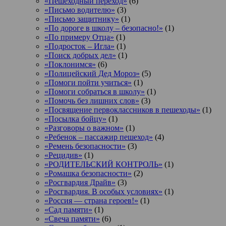
«Пешеходный переход»
(6)
«Письмо водителю»
(3)
«Письмо защитнику»
(1)
«По дороге в школу – безопасно!»
(1)
«По примеру Отца»
(1)
«Подросток ‒ Игла»
(1)
«Поиск добрых дел»
(1)
«Поклонимся»
(6)
«Полицейский Дед Мороз»
(5)
«Помоги пойти учиться»
(1)
«Помоги собраться в школу»
(1)
«Помочь без лишних слов»
(3)
«Посвящение первоклассников в пешеходы»
(1)
«Посылка бойцу»
(1)
«Разговоры о важном»
(1)
«Ребенок – пассажир пешеход»
(4)
«Ремень безопасности»
(3)
«Рецидив»
(1)
«РОДИТЕЛЬСКИЙ КОНТРОЛЬ»
(1)
«Ромашка безопасности»
(2)
«Росгвардия Драйв»
(3)
«Росгвардия. В особых условиях»
(1)
«Россия — страна героев!»
(1)
«Сад памяти»
(1)
«Свеча памяти»
(6)