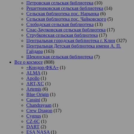
Петровская сельская библиотека
(10)
Решетниковская сельская библиотека
(14)
Сельская библиотека пос. Нарынка
(6)
Сельская библиотека пос. Чайковского
(5)
Слободская сельская библиотека
(13)
Спас-Заулковская сельская библиотека
(17)
Струбковская сельская библиотека
(17)
Центральная городская библиотека г. Клин
(327)
Центральная Детская библиотека имени А. П.
Гайдара
(163)
Щекинская сельская библиотека
(7)
Все о космосе
(808)
«Кондор-ФКА»
(1)
ALMA
(1)
Apollo
(1)
ART-XC
(1)
Artemis
(6)
Blue Origin
(1)
Cassini
(3)
Chandrayaan
(1)
Crew Dragon
(17)
Cygnus
(1)
CZ-6C
(1)
DART
(2)
ESA NASA
(1)