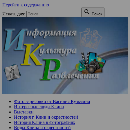
Перейти к содержанию

Искать для:
Поиск
Фото-зарисовки от Василия Кузьмина
Интересные люди Клина
Выставки
История г. Клин и окрестностей
История Клина в фотографиях
Виды Клина и окрестностей