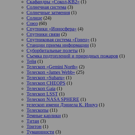
Скафандры «Сокол-КВ2»
(1)
Солнечная система
(3)
Солнечные затмения
(1)
Солнце
(24)
Союз
(60)
Спутники «Ионосфера»
(4)
Спутники связи
(2)
Спутниковая система «Гонец»
(1)
Станции приема информации
(1)
Суборбитальные полеты
(1)
Съемка подтоплений и природных пожаров
(1)
Тейя
(1)
Телескоп «Gemini North»
(2)
Телескоп «James Webb»
(25)
Телескоп «Subaru»
(1)
Телескоп CHEOPS
(1)
Телескоп Gaia
(1)
Телескоп LSST
(1)
Телескоп NASA SPHERE
(1)
телескоп имени Дэниела К. Иноуэ
(1)
Телескопы
(11)
Темные карлики
(1)
Титан
(3)
Тритон
(1)
Туманнности
(3)