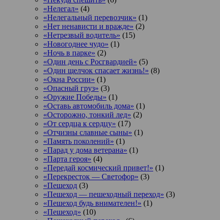
«Нелегал»
(4)
«Нелегальный перевозчик»
(1)
«Нет ненависти и вражде»
(2)
«Нетрезвый водитель»
(15)
«Новогоднее чудо»
(1)
«Ночь в парке»
(2)
«Один день с Росгвардией»
(5)
«Один щелчок спасает жизнь!»
(8)
«Окна России»
(1)
«Опасный груз»
(3)
«Оружие Победы»
(1)
«Оставь автомобиль дома»
(1)
«Осторожно, тонкий лед»
(2)
«От сердца к сердцу»
(17)
«Отчизны славные сыны»
(1)
«Память поколений»
(1)
«Парад у дома ветерана»
(1)
«Парта героя»
(4)
«Передай космический привет!»
(1)
«Перекресток — Светофор»
(3)
«Пешеход
(3)
«Пешеход — пешеходный переход»
(3)
«Пешеход будь внимателен!»
(1)
«Пешеход»
(10)