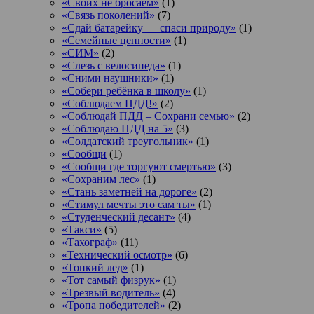
«Своих не бросаем»
(1)
«Связь поколений»
(7)
«Сдай батарейку — спаси природу»
(1)
«Семейные ценности»
(1)
«СИМ»
(2)
«Слезь с велосипеда»
(1)
«Сними наушники»
(1)
«Собери ребёнка в школу»
(1)
«Соблюдаем ПДД!»
(2)
«Соблюдай ПДД – Сохрани семью»
(2)
«Соблюдаю ПДД на 5»
(3)
«Солдатский треугольник»
(1)
«Сообщи
(1)
«Сообщи где торгуют смертью»
(3)
«Сохраним лес»
(1)
«Стань заметней на дороге»
(2)
«Стимул мечты это сам ты»
(1)
«Студенческий десант»
(4)
«Такси»
(5)
«Тахограф»
(11)
«Технический осмотр»
(6)
«Тонкий лед»
(1)
«Тот самый физрук»
(1)
«Трезвый водитель»
(4)
«Тропа победителей»
(2)