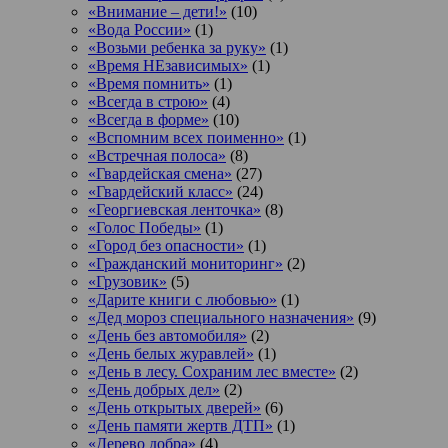
«Внимание – дети!»
(10)
«Вода России»
(1)
«Возьми ребенка за руку»
(1)
«Время НЕзависимых»
(1)
«Время помнить»
(1)
«Всегда в строю»
(4)
«Всегда в форме»
(10)
«Вспомним всех поименно»
(1)
«Встречная полоса»
(8)
«Гвардейская смена»
(27)
«Гвардейский класс»
(24)
«Георгиевская ленточка»
(8)
«Голос Победы»
(1)
«Город без опасности»
(1)
«Гражданский мониторинг»
(2)
«Грузовик»
(5)
«Дарите книги с любовью»
(1)
«Дед мороз специального назначения»
(9)
«День без автомобиля»
(2)
«День белых журавлей»
(1)
«День в лесу. Сохраним лес вместе»
(2)
«День добрых дел»
(2)
«День открытых дверей»
(6)
«День памяти жертв ДТП»
(1)
«Дерево добра»
(4)