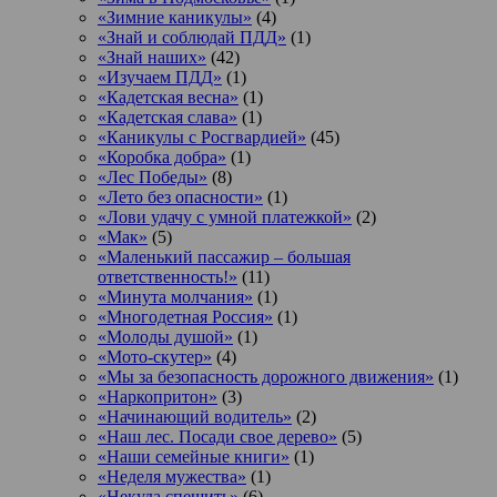
«Зимние каникулы»
(4)
«Знай и соблюдай ПДД»
(1)
«Знай наших»
(42)
«Изучаем ПДД»
(1)
«Кадетская весна»
(1)
«Кадетская слава»
(1)
«Каникулы с Росгвардией»
(45)
«Коробка добра»
(1)
«Лес Победы»
(8)
«Лето без опасности»
(1)
«Лови удачу с умной платежкой»
(2)
«Мак»
(5)
«Маленький пассажир – большая
ответственность!»
(11)
«Минута молчания»
(1)
«Многодетная Россия»
(1)
«Молоды душой»
(1)
«Мото-скутер»
(4)
«Мы за безопасность дорожного движения»
(1)
«Наркопритон»
(3)
«Начинающий водитель»
(2)
«Наш лес. Посади свое дерево»
(5)
«Наши семейные книги»
(1)
«Неделя мужества»
(1)
«Некуда спешить»
(6)