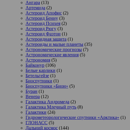
Ангара
(13)
Артемида
(2)
Астероид Апофис
(2)
Астероид Бенну
(3)
Астероид Психея
(2)
Астероид Рюгу
(3)
Астероид Фаэтон
(1)
Астероидная защита
(1)
Астероиды и малые планеты
(35)
Астрономические прогнозы
(7)
Астрономические явления
(5)
Астрономия
(5)
Байконур
(106)
Белые карлики
(1)
Бетельгейзе
(1)
Биоспутники
(1)
Биоспутники «Бион»
(5)
Буран
(1)
Венера
(12)
Галактика Андромеда
(2)
Галактика Млечный путь
(8)
Галактики
(24)
Гидрометеорологические спутники «Арктика»
(1)
ГЛОНАСС
(5)
Дальний космос
(144)