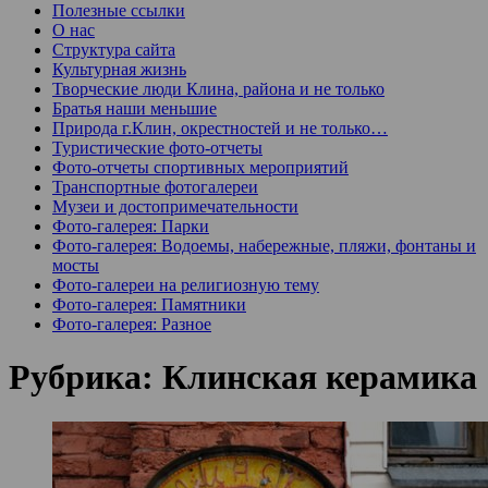
Полезные ссылки
О нас
Структура сайта
Культурная жизнь
Творческие люди Клина, района и не только
Братья наши меньшие
Природа г.Клин, окрестностей и не только…
Туристические фото-отчеты
Фото-отчеты спортивных мероприятий
Транспортные фотогалереи
Музеи и достопримечательности
Фото-галерея: Парки
Фото-галерея: Водоемы, набережные, пляжи, фонтаны и
мосты
Фото-галереи на религиозную тему
Фото-галерея: Памятники
Фото-галерея: Разное
Рубрика:
Клинская керамика