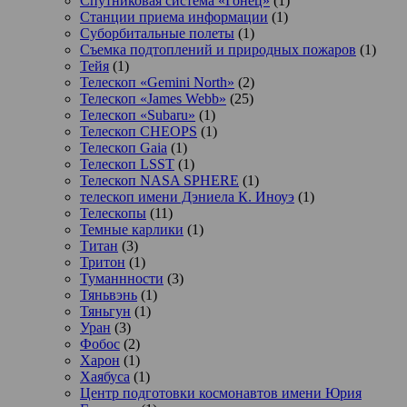
Спутниковая система «Гонец»
(1)
Станции приема информации
(1)
Суборбитальные полеты
(1)
Съемка подтоплений и природных пожаров
(1)
Тейя
(1)
Телескоп «Gemini North»
(2)
Телескоп «James Webb»
(25)
Телескоп «Subaru»
(1)
Телескоп CHEOPS
(1)
Телескоп Gaia
(1)
Телескоп LSST
(1)
Телескоп NASA SPHERE
(1)
телескоп имени Дэниела К. Иноуэ
(1)
Телескопы
(11)
Темные карлики
(1)
Титан
(3)
Тритон
(1)
Туманнности
(3)
Тяньвэнь
(1)
Тяньгун
(1)
Уран
(3)
Фобос
(2)
Харон
(1)
Хаябуса
(1)
Центр подготовки космонавтов имени Юрия