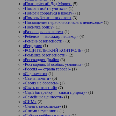
«Полицейский Дед Мороз»
(5)
«Помоги пойти учиться»
(1)
«Помоги собраться в школу»
(1)
«Помочь без лишних слов»
(3)
«Посвящение первоклассников в пешеходы»
(1)
«Посылка бойцу»
(1)
«Разговоры о важном»
(1)
«Ребенок – пассажир пешеход»
(4)
«Ремень безопасности»
(3)
«Рецидив»
(1)
«РОДИТЕЛЬСКИЙ КОНТРОЛЬ»
(1)
«Ромашка безопасности»
(2)
«Росгвардия Драйв»
(3)
«Росгвардия. В особых условиях»
(1)
«Россия — страна героев!»
(1)
«Сад памяти»
(1)
«Свеча памяти»
(6)
«Своих не бросаем»
(1)
«Связь поколений»
(7)
«Сдай батарейку — спаси природу»
(1)
«Семейные ценности»
(1)
«СИМ»
(2)
«Слезь с велосипеда»
(1)
«Сними наушники»
(1)
«Собери ребёнка в школу»
(1)