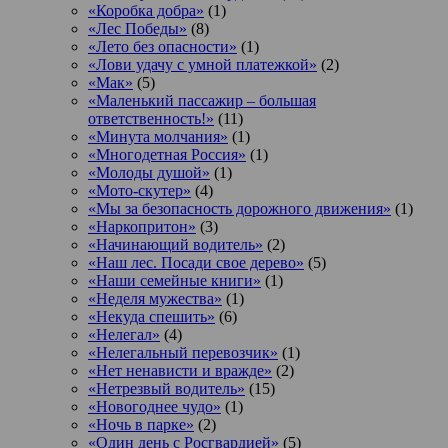
«Коробка добра»
(1)
«Лес Победы»
(8)
«Лето без опасности»
(1)
«Лови удачу с умной платежкой»
(2)
«Мак»
(5)
«Маленький пассажир – большая
ответственность!»
(11)
«Минута молчания»
(1)
«Многодетная Россия»
(1)
«Молоды душой»
(1)
«Мото-скутер»
(4)
«Мы за безопасность дорожного движения»
(1)
«Наркопритон»
(3)
«Начинающий водитель»
(2)
«Наш лес. Посади свое дерево»
(5)
«Наши семейные книги»
(1)
«Неделя мужества»
(1)
«Некуда спешить»
(6)
«Нелегал»
(4)
«Нелегальный перевозчик»
(1)
«Нет ненависти и вражде»
(2)
«Нетрезвый водитель»
(15)
«Новогоднее чудо»
(1)
«Ночь в парке»
(2)
«Один день с Росгвардией»
(5)