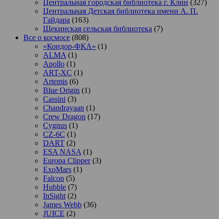
Центральная городская библиотека г. Клин
(327)
Центральная Детская библиотека имени А. П.
Гайдара
(163)
Щекинская сельская библиотека
(7)
Все о космосе
(808)
«Кондор-ФКА»
(1)
ALMA
(1)
Apollo
(1)
ART-XC
(1)
Artemis
(6)
Blue Origin
(1)
Cassini
(3)
Chandrayaan
(1)
Crew Dragon
(17)
Cygnus
(1)
CZ-6C
(1)
DART
(2)
ESA NASA
(1)
Europa Clipper
(3)
ExoMars
(1)
Falcon
(5)
Hubble
(7)
InSight
(2)
James Webb
(36)
JUICE
(2)