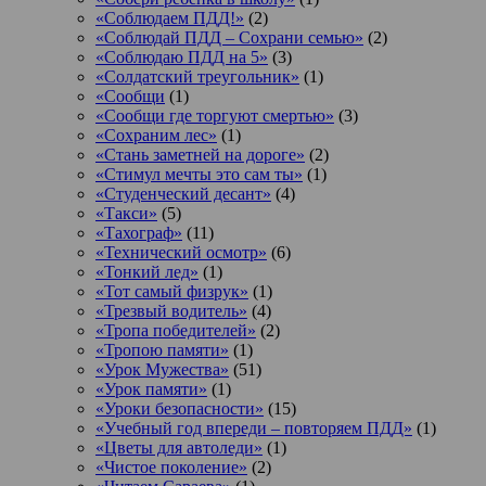
«Соблюдаем ПДД!»
(2)
«Соблюдай ПДД – Сохрани семью»
(2)
«Соблюдаю ПДД на 5»
(3)
«Солдатский треугольник»
(1)
«Сообщи
(1)
«Сообщи где торгуют смертью»
(3)
«Сохраним лес»
(1)
«Стань заметней на дороге»
(2)
«Стимул мечты это сам ты»
(1)
«Студенческий десант»
(4)
«Такси»
(5)
«Тахограф»
(11)
«Технический осмотр»
(6)
«Тонкий лед»
(1)
«Тот самый физрук»
(1)
«Трезвый водитель»
(4)
«Тропа победителей»
(2)
«Тропою памяти»
(1)
«Урок Мужества»
(51)
«Урок памяти»
(1)
«Уроки безопасности»
(15)
«Учебный год впереди – повторяем ПДД»
(1)
«Цветы для автоледи»
(1)
«Чистое поколение»
(2)