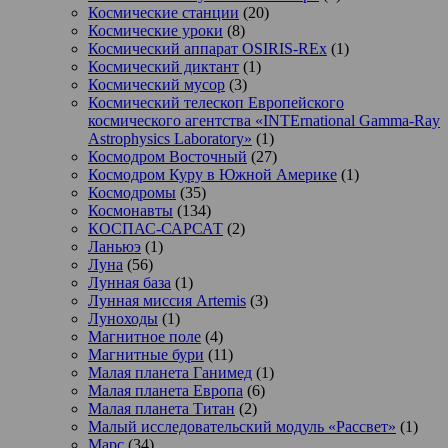
Космические станции
(20)
Космические уроки
(8)
Космический аппарат OSIRIS-REx
(1)
Космический диктант
(1)
Космический мусор
(3)
Космический телескоп Европейского
космического агентства «INTErnational Gamma-Ray
Astrophysics Laboratory»
(1)
Космодром Восточный
(27)
Космодром Куру в Южной Америке
(1)
Космодромы
(35)
Космонавты
(134)
КОСПАС-САРСАТ
(2)
Ланьюэ
(1)
Луна
(56)
Лунная база
(1)
Лунная миссия Artemis
(3)
Луноходы
(1)
Магнитное поле
(4)
Магнитные бури
(11)
Малая планета Ганимед
(1)
Малая планета Европа
(6)
Малая планета Титан
(2)
Малый исследовательский модуль «Рассвет»
(1)
Марс
(34)