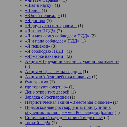
«Читаем Сараева»
(1)
«Шаг в науку»
(1)
«Шанс»
(1)
«Юный пешеход»
(1)
«Я донор»
(5)
«Я дружу со светофором!»
(1)
«Я знаю ПДД!»
(2)
«Я и моя семья соблюдаем ПДД»
(2)
«Я и папа соблюдаем ПДД»
(1)
«Я пешеход»
(3)
«Я соблюдаю ПДД!»
(1)
«Ярмарке вакансий»
(2)
Акция «Передай показания с умной платежкой»
(2)
Акция «С флагом на сердце»
(1)
Акция «Собери ребенка в школу»
(1)
будь ярким»
(1)
где торгуют смертью»
(1)
День открытых дверей
(1)
Зарядка с Росгвардией
(1)
Патриотическая акция «Вместе мы сильнее»
(1)
Подмосковные росгвардейцы приступили к
обучению по программе «Росгвардия Драйв»
(1)
Социальный раунд «Трезвый водитель»
(2)
тонкий лёд!»
(1)