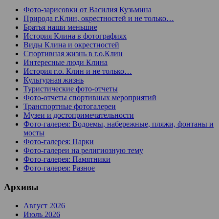
Фото-зарисовки от Василия Кузьмина
Природа г.Клин, окрестностей и не только…
Братья наши меньшие
История Клина в фотографиях
Виды Клина и окрестностей
Спортивная жизнь в г.о.Клин
Интересные люди Клина
История г.о. Клин и не только…
Культурная жизнь
Туристические фото-отчеты
Фото-отчеты спортивных мероприятий
Транспортные фотогалереи
Музеи и достопримечательности
Фото-галерея: Водоемы, набережные, пляжи, фонтаны и
мосты
Фото-галерея: Парки
Фото-галереи на религиозную тему
Фото-галерея: Памятники
Фото-галерея: Разное
Архивы
Август 2026
Июль 2026