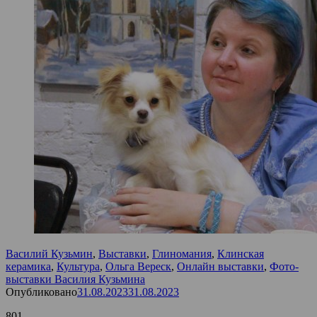
Василий Кузьмин
,
Выставки
,
Глиномания
,
Клинская
керамика
,
Культура
,
Ольга Вереск
,
Онлайн выставки
,
Фото-
выставки Василия Кузьмина
Опубликовано
31.08.2023
31.08.2023
801