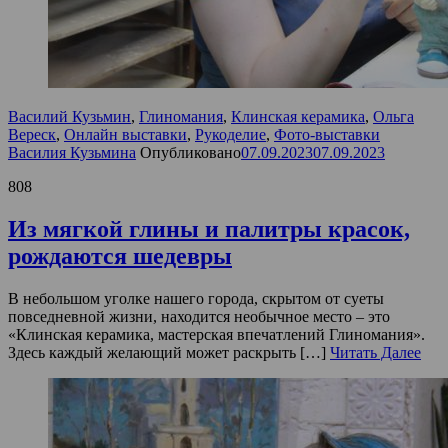
Василий Кузьмин
,
Глиномания
,
Клинская керамика
,
Ольга
Вереск
,
Онлайн выставки
,
Рукоделие
,
Фото-выставки
Василия Кузьмина
Опубликовано
07.09.2023
07.09.2023
808
Из мягкой глины и палитры красок,
рождаются шедевры
В небольшом уголке нашего города, скрытом от суеты
повседневной жизни, находится необычное место – это
«Клинская керамика, мастерская впечатлений Глиномания».
Здесь каждый желающий может раскрыть […]
Читать Далее