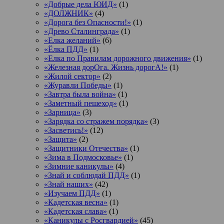
«Добрые дела ЮИД»
(1)
«ДОЛЖНИК»
(4)
«Дорога без Опасности!»
(1)
«Древо Сталинграда»
(1)
«Елка желаний»
(6)
«Ёлка ПДД»
(1)
«Елка по Правилам дорожного движения»
(1)
«Железная дорОга. Жизнь дорогА!»
(1)
«Жилой сектор»
(2)
«Журавли Победы»
(1)
«Завтра была война»
(1)
«Заметный пешеход»
(1)
«Зарница»
(3)
«Зарядка со стражем порядка»
(3)
«Засветись!»
(12)
«Защита»
(2)
«Защитники Отечества»
(1)
«Зима в Подмосковье»
(1)
«Зимние каникулы»
(4)
«Знай и соблюдай ПДД»
(1)
«Знай наших»
(42)
«Изучаем ПДД»
(1)
«Кадетская весна»
(1)
«Кадетская слава»
(1)
«Каникулы с Росгвардией»
(45)