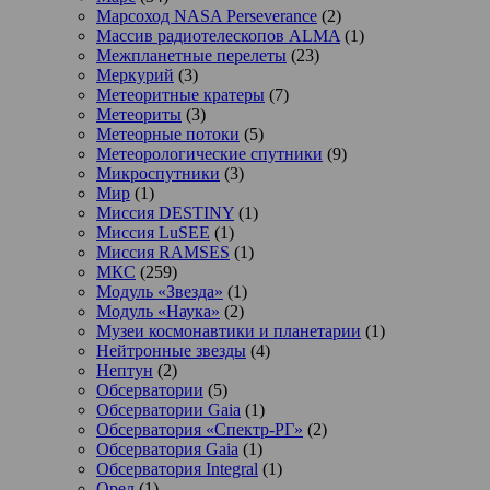
Марсоход NASA Perseverance
(2)
Массив радиотелескопов ALMA
(1)
Межпланетные перелеты
(23)
Меркурий
(3)
Метеоритные кратеры
(7)
Метеориты
(3)
Метеорные потоки
(5)
Метеорологические спутники
(9)
Микроспутники
(3)
Мир
(1)
Миссия DESTINY
(1)
Миссия LuSEE
(1)
Миссия RAMSES
(1)
МКС
(259)
Модуль «Звезда»
(1)
Модуль «Наука»
(2)
Музеи космонавтики и планетарии
(1)
Нейтронные звезды
(4)
Нептун
(2)
Обсерватории
(5)
Обсерватории Gaia
(1)
Обсерватория «Спектр-РГ»
(2)
Обсерватория Gaia
(1)
Обсерватория Integral
(1)
Орел
(1)