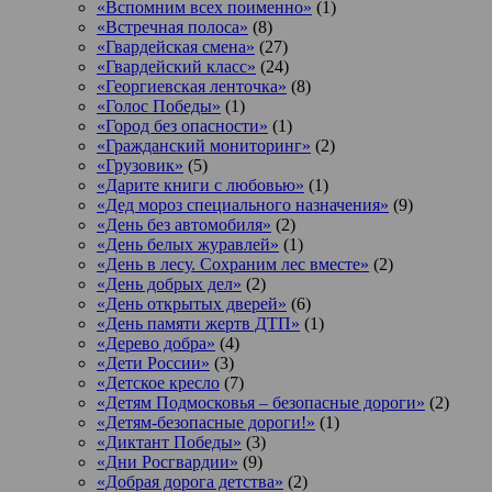
«Вспомним всех поименно»
(1)
«Встречная полоса»
(8)
«Гвардейская смена»
(27)
«Гвардейский класс»
(24)
«Георгиевская ленточка»
(8)
«Голос Победы»
(1)
«Город без опасности»
(1)
«Гражданский мониторинг»
(2)
«Грузовик»
(5)
«Дарите книги с любовью»
(1)
«Дед мороз специального назначения»
(9)
«День без автомобиля»
(2)
«День белых журавлей»
(1)
«День в лесу. Сохраним лес вместе»
(2)
«День добрых дел»
(2)
«День открытых дверей»
(6)
«День памяти жертв ДТП»
(1)
«Дерево добра»
(4)
«Дети России»
(3)
«Детское кресло
(7)
«Детям Подмосковья – безопасные дороги»
(2)
«Детям-безопасные дороги!»
(1)
«Диктант Победы»
(3)
«Дни Росгвардии»
(9)
«Добрая дорога детства»
(2)