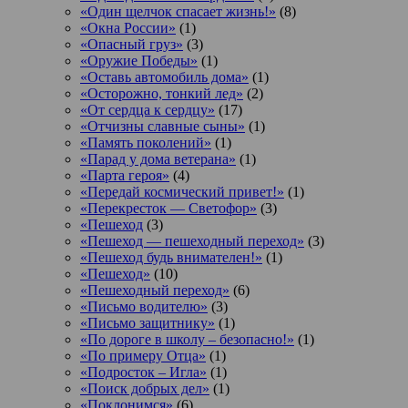
«Один щелчок спасает жизнь!»
(8)
«Окна России»
(1)
«Опасный груз»
(3)
«Оружие Победы»
(1)
«Оставь автомобиль дома»
(1)
«Осторожно, тонкий лед»
(2)
«От сердца к сердцу»
(17)
«Отчизны славные сыны»
(1)
«Память поколений»
(1)
«Парад у дома ветерана»
(1)
«Парта героя»
(4)
«Передай космический привет!»
(1)
«Перекресток — Светофор»
(3)
«Пешеход
(3)
«Пешеход — пешеходный переход»
(3)
«Пешеход будь внимателен!»
(1)
«Пешеход»
(10)
«Пешеходный переход»
(6)
«Письмо водителю»
(3)
«Письмо защитнику»
(1)
«По дороге в школу – безопасно!»
(1)
«По примеру Отца»
(1)
«Подросток ‒ Игла»
(1)
«Поиск добрых дел»
(1)
«Поклонимся»
(6)