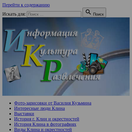
Перейти к содержанию

Искать для:
Поиск
Фото-зарисовки от Василия Кузьмина
Интересные люди Клина
Выставки
История г. Клин и окрестностей
История Клина в фотографиях
Виды Клина и окрестностей