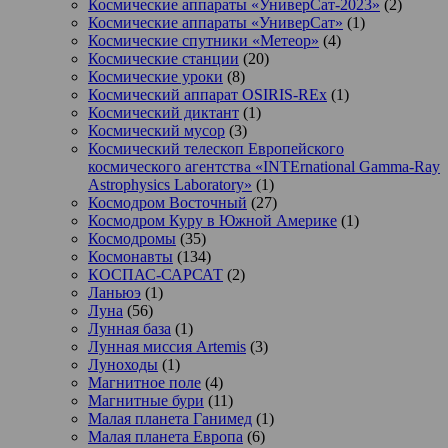
Космические аппараты «УниверСат-2023»
(2)
Космические аппараты «УниверСат»
(1)
Космические спутники «Метеор»
(4)
Космические станции
(20)
Космические уроки
(8)
Космический аппарат OSIRIS-REx
(1)
Космический диктант
(1)
Космический мусор
(3)
Космический телескоп Европейского
космического агентства «INTErnational Gamma-Ray
Astrophysics Laboratory»
(1)
Космодром Восточный
(27)
Космодром Куру в Южной Америке
(1)
Космодромы
(35)
Космонавты
(134)
КОСПАС-САРСАТ
(2)
Ланьюэ
(1)
Луна
(56)
Лунная база
(1)
Лунная миссия Artemis
(3)
Луноходы
(1)
Магнитное поле
(4)
Магнитные бури
(11)
Малая планета Ганимед
(1)
Малая планета Европа
(6)