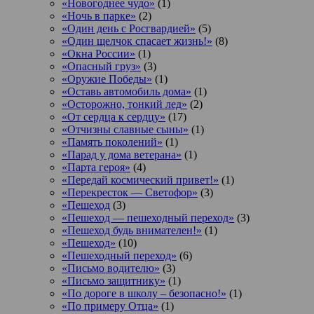
«Новогоднее чудо»
(1)
«Ночь в парке»
(2)
«Один день с Росгвардией»
(5)
«Один щелчок спасает жизнь!»
(8)
«Окна России»
(1)
«Опасный груз»
(3)
«Оружие Победы»
(1)
«Оставь автомобиль дома»
(1)
«Осторожно, тонкий лед»
(2)
«От сердца к сердцу»
(17)
«Отчизны славные сыны»
(1)
«Память поколений»
(1)
«Парад у дома ветерана»
(1)
«Парта героя»
(4)
«Передай космический привет!»
(1)
«Перекресток — Светофор»
(3)
«Пешеход
(3)
«Пешеход — пешеходный переход»
(3)
«Пешеход будь внимателен!»
(1)
«Пешеход»
(10)
«Пешеходный переход»
(6)
«Письмо водителю»
(3)
«Письмо защитнику»
(1)
«По дороге в школу – безопасно!»
(1)
«По примеру Отца»
(1)