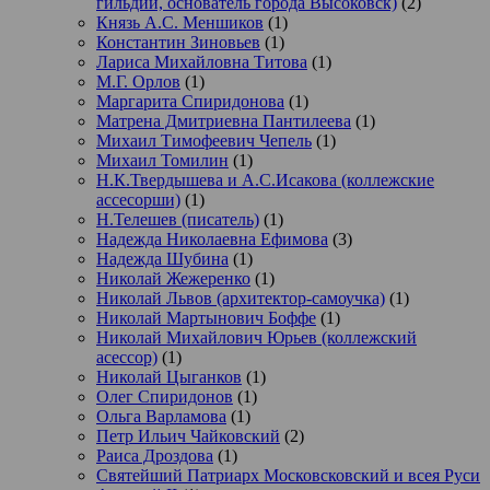
гильдии, основатель города Высоковск)
(2)
Князь А.С. Меншиков
(1)
Константин Зиновьев
(1)
Лариса Михайловна Титова
(1)
М.Г. Орлов
(1)
Маргарита Спиридонова
(1)
Матрена Дмитриевна Пантилеева
(1)
Михаил Тимофеевич Чепель
(1)
Михаил Томилин
(1)
Н.К.Твердышева и А.С.Исакова (коллежские
ассесорши)
(1)
Н.Телешев (писатель)
(1)
Надежда Николаевна Ефимова
(3)
Надежда Шубина
(1)
Николай Жежеренко
(1)
Николай Львов (архитектор-самоучка)
(1)
Николай Мартынович Боффе
(1)
Николай Михайлович Юрьев (коллежский
асессор)
(1)
Николай Цыганков
(1)
Олег Спиридонов
(1)
Ольга Варламова
(1)
Петр Ильич Чайковский
(2)
Раиса Дроздова
(1)
Святейший Патриарх Московсковский и всея Руси