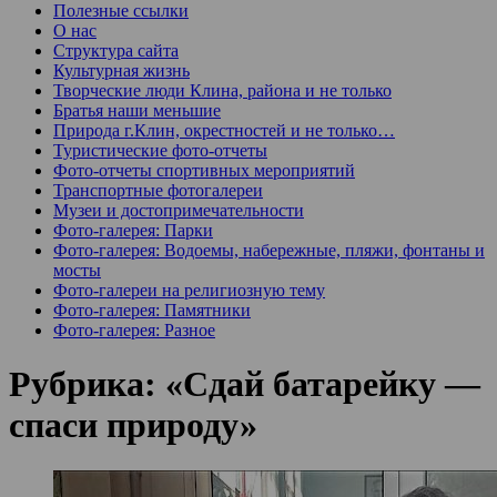
Полезные ссылки
О нас
Структура сайта
Культурная жизнь
Творческие люди Клина, района и не только
Братья наши меньшие
Природа г.Клин, окрестностей и не только…
Туристические фото-отчеты
Фото-отчеты спортивных мероприятий
Транспортные фотогалереи
Музеи и достопримечательности
Фото-галерея: Парки
Фото-галерея: Водоемы, набережные, пляжи, фонтаны и
мосты
Фото-галереи на религиозную тему
Фото-галерея: Памятники
Фото-галерея: Разное
Рубрика:
«Сдай батарейку —
спаси природу»