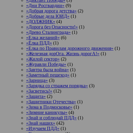
«Диктант Победы»
(3)
«Дни Росгвардии»
(9)
«Добрая дорога детства»
(2)
«Добрые дела ЮИД»
(1)
«ДОЛЖНИК»
(4)
«Дорога без Опасности!»
(1)
«Древо Сталинграда»
(1)
«Елка желаний»
(6)
«Ёлка ПДД»
(1)
«Елка по Правилам дорожного движения»
(1)
«Железная дорОга. Жизнь дорогА!»
(1)
«Жилой сектор»
(2)
«Журавли Победы»
(1)
«Завтра была война»
(1)
«Заметный пешеход»
(1)
«Зарница»
(3)
«Зарядка со стражем порядка»
(3)
«Засветись!»
(12)
«Защита»
(2)
«Защитники Отечества»
(1)
«Зима в Подмосковье»
(1)
«Зимние каникулы»
(4)
«Знай и соблюдай ПДД»
(1)
«Знай наших»
(42)
«Изучаем ПДД»
(1)