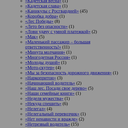
«Кадетская весна»
(1)
«Кадетская слава»
(1)
«Каникулы с Росгвардией»
(45)
«Коробка добра»
(1)
«Лес Победы»
(8)
«Лето без опасности»
(1)
«Лови удачу с умной платежкой»
(2)
«Мак»
(5)
«Маленький пассажир – большая
ответственность!»
(11)
«Минута молчания»
(1)
«Многодетная Россия»
(1)
«Молоды душой»
(1)
«Мото-скутер»
(4)
«Мы за безопасность дорожного движения»
(1)
«Наркопритон»
(3)
«Начинающий водитель»
(2)
«Наш лес. Посади свое дерево»
(5)
«Наши семейные книги»
(1)
«Неделя мужества»
(1)
«Некуда спешить»
(6)
«Нелегал»
(4)
«Нелегальный перевозчик»
(1)
«Нет ненависти и вражде»
(2)
«Нетрезвый водитель»
(15)