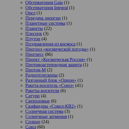
Обсерватория Gaia
(1)
Обсерватория Integral
(1)
Орел
(1)
Передача энергии
(1)
Планетные системы
(1)
Планеты
(22)
Плесецк
(3)
Плутон
(4)
Поздравления из космоса
(1)
Прогноз «космической погоды»
(1)
Прогресс
(86)
Проект «Космическая Россия»
(1)
Противоастероидная защита
(1)
Протон-М
(2)
Радиотелескопы
(2)
Разгонный блок «Орион»
(1)
Ракета-носитель «Союз»
(41)
Ракеты-носители
(6)
Сатурн
(4)
Сверхновые
(6)
Скафандры «Сокол-КВ2»
(1)
Солнечная система
(3)
Солнечные затмения
(1)
Солнце
(24)
Союз
(60)