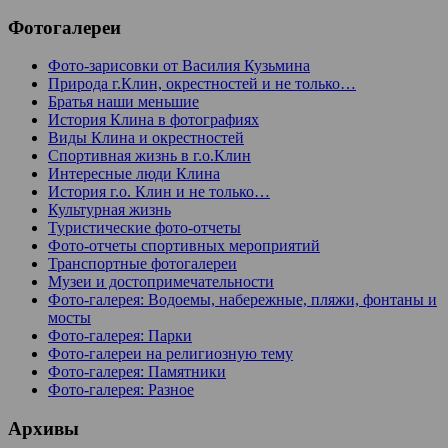
Фотогалереи
Фото-зарисовки от Василия Кузьмина
Природа г.Клин, окрестностей и не только…
Братья наши меньшие
История Клина в фотографиях
Виды Клина и окрестностей
Спортивная жизнь в г.о.Клин
Интересные люди Клина
История г.о. Клин и не только…
Культурная жизнь
Туристические фото-отчеты
Фото-отчеты спортивных мероприятий
Транспортные фотогалереи
Музеи и достопримечательности
Фото-галерея: Водоемы, набережные, пляжи, фонтаны и
мосты
Фото-галерея: Парки
Фото-галереи на религиозную тему
Фото-галерея: Памятники
Фото-галерея: Разное
Архивы