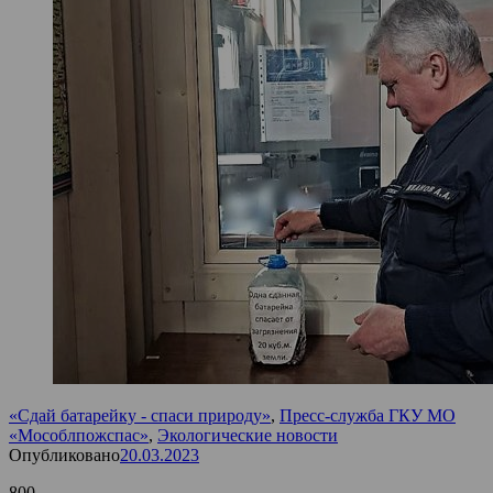
«Сдай батарейку - спаси природу»
,
Пресс-служба ГКУ МО
«Мособлпожспас»
,
Экологические новости
Опубликовано
20.03.2023
800