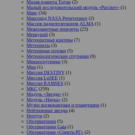
Малая планета Титан
(2)
Малый исследовательский модуль «Рассвет»
(1)
Марс
(34)
Марсоход NASA Perseverance
(2)
Массив радиотелескопов ALMA
(1)
Межпланетные перелеты
(23)
Меркурий
(3)
Метеоритные кратеры
(7)
Метеориты
(3)
Метеорные потоки
(5)
Метеорологические спутники
(9)
Микроспутники
(3)
Мир
(1)
Миссия DESTINY
(1)
Миссия LuSEE
(1)
Миссия RAMSES
(1)
МКС
(259)
Модуль «Звезда»
(1)
Модуль «Наука»
(2)
Музеи космонавтики и планетарии
(1)
Нейтронные звезды
(4)
Нептун
(2)
Обсерватории
(5)
Обсерватории Gaia
(1)
Обсерватория «Спектр-РГ»
(2)