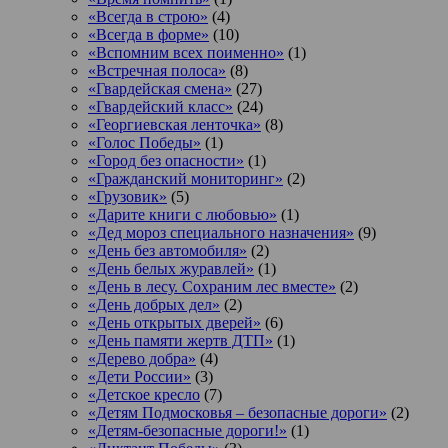
«Всегда в строю»
(4)
«Всегда в форме»
(10)
«Вспомним всех поименно»
(1)
«Встречная полоса»
(8)
«Гвардейская смена»
(27)
«Гвардейский класс»
(24)
«Георгиевская ленточка»
(8)
«Голос Победы»
(1)
«Город без опасности»
(1)
«Гражданский мониторинг»
(2)
«Грузовик»
(5)
«Дарите книги с любовью»
(1)
«Дед мороз специального назначения»
(9)
«День без автомобиля»
(2)
«День белых журавлей»
(1)
«День в лесу. Сохраним лес вместе»
(2)
«День добрых дел»
(2)
«День открытых дверей»
(6)
«День памяти жертв ДТП»
(1)
«Дерево добра»
(4)
«Дети России»
(3)
«Детское кресло
(7)
«Детям Подмосковья – безопасные дороги»
(2)
«Детям-безопасные дороги!»
(1)