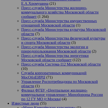
Е.А.Хромушина
(21)
Пресс-служба Министерства жилищно-
коммунального хозяйства Московской области
сообщает
(1 264)
Пресс-служба Министерства имущественных
отношений Московской области
(1)
Пресс-служба Министерства культуры Московской
области
(7)
Пресс-служба Министерства физической культуры
и спорта Московской области
(3)
Пресс-служба Министерства экологии и
природопользования Московской области
(2)
Пресс-служба Министерства энергетики
Московской области сообщает
(122)
Пресс-служба Система-112 Московской области
(10)
Служба корпоративных коммуникаций
МосОблЕИРЦ
(71)
Управление Роспотребнадзора по Московской
области
(1)
Филиал ФГБУ «Центральное жилищно-
коммунальное управление» Минобороны России
по 12 ГУ МО (г.Москва)
(4)
Известные люди
(55)
«Марш Кремлёвских курсантов»
(1)