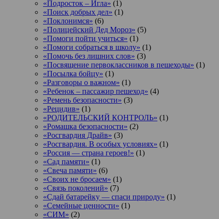
«Подросток ‒ Игла»
(1)
«Поиск добрых дел»
(1)
«Поклонимся»
(6)
«Полицейский Дед Мороз»
(5)
«Помоги пойти учиться»
(1)
«Помоги собраться в школу»
(1)
«Помочь без лишних слов»
(3)
«Посвящение первоклассников в пешеходы»
(1)
«Посылка бойцу»
(1)
«Разговоры о важном»
(1)
«Ребенок – пассажир пешеход»
(4)
«Ремень безопасности»
(3)
«Рецидив»
(1)
«РОДИТЕЛЬСКИЙ КОНТРОЛЬ»
(1)
«Ромашка безопасности»
(2)
«Росгвардия Драйв»
(3)
«Росгвардия. В особых условиях»
(1)
«Россия — страна героев!»
(1)
«Сад памяти»
(1)
«Свеча памяти»
(6)
«Своих не бросаем»
(1)
«Связь поколений»
(7)
«Сдай батарейку — спаси природу»
(1)
«Семейные ценности»
(1)
«СИМ»
(2)