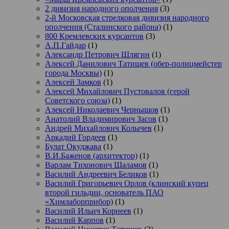
2 дивизия народного ополчения
(3)
2-й Московская стрелковая дивизия народного
ополчения (Сталинского района)
(1)
800 Кремлевских курсантов
(3)
А.П.Гайдар
(1)
Александр Петрович Шлягин
(1)
Алексей Данилович Татищев (обер-полицмейстер
города Москвы)
(1)
Алексей Замков
(1)
Алексей Михайлович Пустовалов (герой
Советского союза)
(1)
Алексей Николаевич Чернышов
(1)
Анатолий Владимирович Засов
(1)
Андрей Михайлович Колычев
(1)
Аркадий Гордеев
(1)
Булат Окуджава
(1)
В.И.Баженов (архитектор)
(1)
Варлам Тихонович Шаламов
(1)
Василий Андреевич Беликов
(1)
Василий Григорьевич Орлов (клинский купец
второй гильдии, основатель ПАО
«Химлаборприбор)
(1)
Василий Ильич Корнеев
(1)
Василий Карпов
(1)