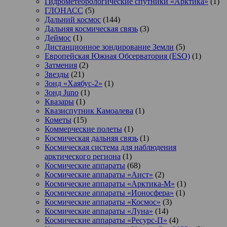
Гидрометеорологические спутники «Арктика»
(1)
ГЛОНАСС
(5)
Дальний космос
(144)
Дальняя космическая связь
(3)
Деймос
(1)
Дистанционное зондирование Земли
(5)
Европейская Южная Обсерватория (ESO)
(1)
Затмения
(2)
Звезды
(21)
Зонд «Хаябус-2»
(1)
Зонд Juno
(1)
Квазары
(1)
Квазиспутник Камоалева
(1)
Кометы
(15)
Коммерческие полеты
(1)
Космическая дальняя связь
(1)
Космическая система для наблюдения
арктического региона
(1)
Космические аппараты
(68)
Космические аппараты «Аист»
(2)
Космические аппараты «Арктика-М»
(1)
Космические аппараты «Ионосфера»
(1)
Космические аппараты «Космос»
(3)
Космические аппараты «Луна»
(14)
Космические аппараты «Ресурс-П»
(4)