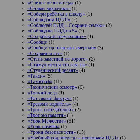
«Слезь с велосипеда»
(1)
«Сними наушники»
(1)
«Собери ребёнка в школу»
(1)
«Соблюдаем ПДД!»
(2)
«Соблюдай ПДД – Сохрани семью»
(2)
«Соблюдаю ПДД на 5»
(3)
«Солдатский треугольник»
(1)
«Сообщи
(1)
«Сообщи где торгуют смертью»
(3)
«Сохраним лес»
(1)
«Стань заметней на дороге»
(2)
«Стимул мечты это сам ты»
(1)
«Студенческий десант»
(4)
«Такси»
(5)
«Тахограф»
(11)
«Технический осмотр»
(6)
«Тонкий лед»
(1)
«Тот самый физрук»
(1)
«Трезвый водитель»
(4)
«Тропа победителей»
(2)
«Тропою памяти»
(1)
«Урок Мужества»
(51)
«Урок памяти»
(1)
«Уроки безопасности»
(15)
«Учебный год впереди – повторяем ПДД»
(1)