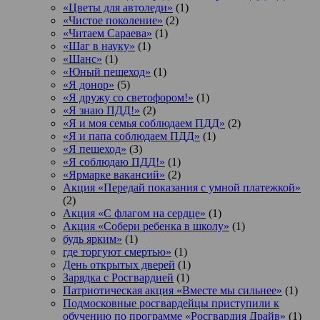
«Цветы для автоледи»
(1)
«Чистое поколение»
(2)
«Читаем Сараева»
(1)
«Шаг в науку»
(1)
«Шанс»
(1)
«Юный пешеход»
(1)
«Я донор»
(5)
«Я дружу со светофором!»
(1)
«Я знаю ПДД!»
(2)
«Я и моя семья соблюдаем ПДД»
(2)
«Я и папа соблюдаем ПДД»
(1)
«Я пешеход»
(3)
«Я соблюдаю ПДД!»
(1)
«Ярмарке вакансий»
(2)
Акция «Передай показания с умной платежкой»
(2)
Акция «С флагом на сердце»
(1)
Акция «Собери ребенка в школу»
(1)
будь ярким»
(1)
где торгуют смертью»
(1)
День открытых дверей
(1)
Зарядка с Росгвардией
(1)
Патриотическая акция «Вместе мы сильнее»
(1)
Подмосковные росгвардейцы приступили к
обучению по программе «Росгвардия Драйв»
(1)