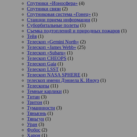
Спутники «Ионосфера»
(4)
Спутники связи
(2)
Спутниковая система «Гонец»
(1)
Станции приема информации
(1)
Суборбитальные полеты
(1)
Съемка подтоплений и природных пожаров
(1)
Тейя
(1)
Телескоп «Gemini North»
(2)
Телескоп «James Webb»
(25)
Телескоп «Subaru»
(1)
Телескоп CHEOPS
(1)
Телескоп Gaia
(1)
Телескоп LSST
(1)
Телескоп NASA SPHERE
(1)
телескоп имени Дэниела К. Иноуэ
(1)
Телескопы
(11)
Темные карлики
(1)
Титан
(3)
Тритон
(1)
Туманнности
(3)
Тяньвэнь
(1)
Тяньгун
(1)
Уран
(3)
Фобос
(2)
Харон
(1)