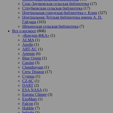
Спас-Заулковская сельская библиотека
(17)
Струбковская сельская библиотека
(17)
Центральная городская библиотека г. Клин
(327)
Центральная Детская библиотека имени А. П.
Гайдара
(163)
Щекинская сельская библиотека
(7)
Все о космосе
(808)
«Кондор-ФКА»
(1)
ALMA
(1)
Apollo
(1)
ART-XC
(1)
Artemis
(6)
Blue Origin
(1)
Cassini
(3)
Chandrayaan
(1)
Crew Dragon
(17)
Cygnus
(1)
CZ-6C
(1)
DART
(2)
ESA NASA
(1)
Europa Clipper
(3)
ExoMars
(1)
Falcon
(5)
Hubble
(7)
InSight
(2)