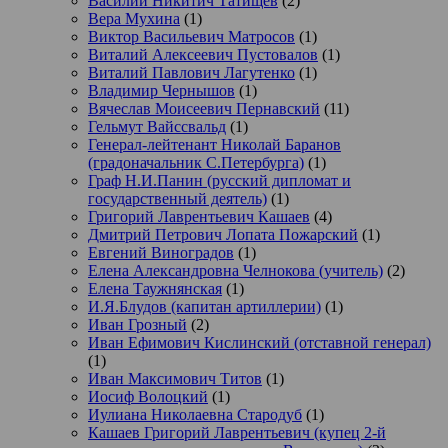
Василий Никитич Татищев
(2)
Вера Мухина
(1)
Виктор Васильевич Матросов
(1)
Виталий Алексеевич Пустовалов
(1)
Виталий Павлович Лагутенко
(1)
Владимир Чернышов
(1)
Вячеслав Моисеевич Пернавский
(11)
Гельмут Вайссвальд
(1)
Генерал-лейтенант Николай Баранов
(градоначальник С.Петербурга)
(1)
Граф Н.И.Панин (русский дипломат и
государственный деятель)
(1)
Григорий Лаврентьевич Кашаев
(4)
Дмитрий Петрович Лопата Пожарский
(1)
Евгений Виноградов
(1)
Елена Александровна Челнокова (учитель)
(2)
Елена Таужнянская
(1)
И.Я.Блудов (капитан артиллерии)
(1)
Иван Грозный
(2)
Иван Ефимович Кислинский (отставной генерал)
(1)
Иван Максимович Титов
(1)
Иосиф Волоцкий
(1)
Иулиана Николаевна Стародуб
(1)
Кашаев Григорий Лаврентьевич (купец 2-й