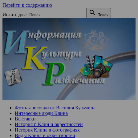
Перейти к содержанию

Искать для:
Поиск
Фото-зарисовки от Василия Кузьмина
Интересные люди Клина
Выставки
История г. Клин и окрестностей
История Клина в фотографиях
Виды Клина и окрестностей