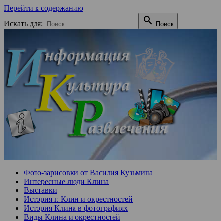
Перейти к содержанию

Искать для:
Поиск
Фото-зарисовки от Василия Кузьмина
Интересные люди Клина
Выставки
История г. Клин и окрестностей
История Клина в фотографиях
Виды Клина и окрестностей