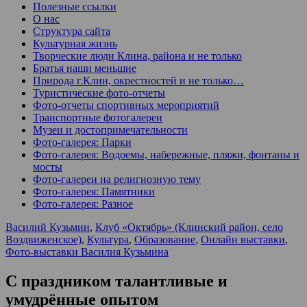
Полезные ссылки
О нас
Структура сайта
Культурная жизнь
Творческие люди Клина, района и не только
Братья наши меньшие
Природа г.Клин, окрестностей и не только…
Туристические фото-отчеты
Фото-отчеты спортивных мероприятий
Транспортные фотогалереи
Музеи и достопримечательности
Фото-галерея: Парки
Фото-галерея: Водоемы, набережные, пляжи, фонтаны и
мосты
Фото-галереи на религиозную тему
Фото-галерея: Памятники
Фото-галерея: Разное
Василий Кузьмин
,
Клуб «Октябрь» (Клинский район, село
Воздвиженское)
,
Культура
,
Образование
,
Онлайн выставки
,
Фото-выставки Василия Кузьмина
С праздником талантливые и
умудрённые опытом