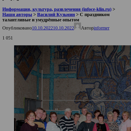
Информация, культура, развлечения (infoce-klin.ru)
>
Наши авторы
>
Василий Кузьмин
>
С праздником
талантливые и умудрённые опытом
Опубликовано
10.10.2022
10.10.2022
Автор
informer
1 051