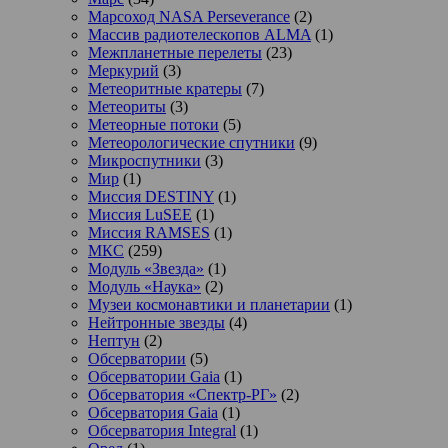
Марсоход NASA Perseverance
(2)
Массив радиотелескопов ALMA
(1)
Межпланетные перелеты
(23)
Меркурий
(3)
Метеоритные кратеры
(7)
Метеориты
(3)
Метеорные потоки
(5)
Метеорологические спутники
(9)
Микроспутники
(3)
Мир
(1)
Миссия DESTINY
(1)
Миссия LuSEE
(1)
Миссия RAMSES
(1)
МКС
(259)
Модуль «Звезда»
(1)
Модуль «Наука»
(2)
Музеи космонавтики и планетарии
(1)
Нейтронные звезды
(4)
Нептун
(2)
Обсерватории
(5)
Обсерватории Gaia
(1)
Обсерватория «Спектр-РГ»
(2)
Обсерватория Gaia
(1)
Обсерватория Integral
(1)