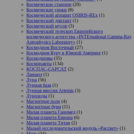
Космические станции
(20)
Космические уроки
(8)
Космический аппарат OSIRIS-REx
(1)
Космический диктант
(1)
Космический мусор
(3)
Космический телескоп Европейского
космического агентства «INTErnational Gamma-Ray
Astrophysics Laboratory»
(1)
Космодром Восточный
(27)
Космодром Куру в Южной Америке
(1)
Космодромы
(35)
Космонавты
(134)
КОСПАС-САРСАТ
(2)
Ланьюэ
(1)
Луна
(56)
Лунная база
(1)
Лунная миссия Artemis
(3)
Луноходы
(1)
Магнитное поле
(4)
Магнитные бури
(11)
Малая планета Ганимед
(1)
Малая планета Европа
(6)
Малая планета Титан
(2)
Малый исследовательский модуль «Рассвет»
(1)
Марс
(34)