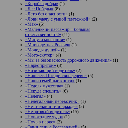
«Коробка добра»
(1)
«Лес Победы»
(8)
«Лето без опасности»
(1)
«Лови удачу с умной платежкой»
(2)
«Мак»
(5)
«Маленький пассажир – большая
ответственность!»
(11)
«Минута молчания»
(1)
«Многодетная Россия»
(1)
«Молоды душой»
(1)
«Мото-скутер»
(4)
«Мы за безопасность дорожного движения»
(1)
«Наркопритон»
(3)
«Начинающий водитель»
(2)
«Наш лес. Посади свое дерево»
(5)
«Наши семейные книги»
(1)
«Неделя мужества»
(1)
«Некуда спешить»
(6)
«Нелегал»
(4)
«Нелегальный перевозчик»
(1)
«Нет ненависти и вражде»
(2)
«Нетрезвый водитель»
(15)
«Новогоднее чудо»
(1)
«Ночь в парке»
(2)
«Один день с Росгвардией»
(5)