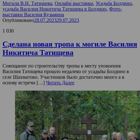
Могила В.Н. Татищева
,
Онлайн выставки
,
Усадьба Болдино
,
усадьба Василия Никитича Татищева в Болдино
,
Фото-
выставки Василия Кузьмина
Опубликовано
28.07.2023
29.07.2023
1 030
Сделана новая тропа к могиле Василия
Никитича Татищева
Совещание по строительству тропы к месту упокоения
Василия Татищева прошло недалеко от усадьбы Болдино в
селе Шахматово. Участников было достаточно много а в
основу встречи […]
Читать Далее