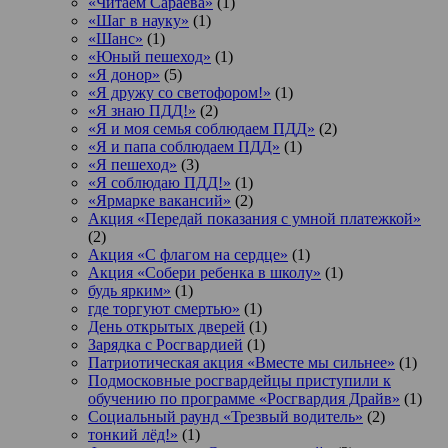
«Читаем Сараева»
(1)
«Шаг в науку»
(1)
«Шанс»
(1)
«Юный пешеход»
(1)
«Я донор»
(5)
«Я дружу со светофором!»
(1)
«Я знаю ПДД!»
(2)
«Я и моя семья соблюдаем ПДД»
(2)
«Я и папа соблюдаем ПДД»
(1)
«Я пешеход»
(3)
«Я соблюдаю ПДД!»
(1)
«Ярмарке вакансий»
(2)
Акция «Передай показания с умной платежкой»
(2)
Акция «С флагом на сердце»
(1)
Акция «Собери ребенка в школу»
(1)
будь ярким»
(1)
где торгуют смертью»
(1)
День открытых дверей
(1)
Зарядка с Росгвардией
(1)
Патриотическая акция «Вместе мы сильнее»
(1)
Подмосковные росгвардейцы приступили к
обучению по программе «Росгвардия Драйв»
(1)
Социальный раунд «Трезвый водитель»
(2)
тонкий лёд!»
(1)