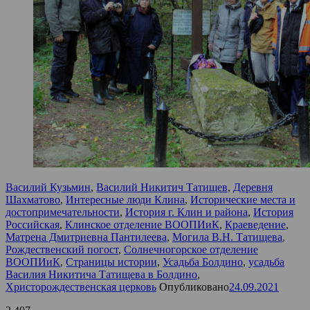
Василий Кузьмин
,
Василий Никитич Татищев
,
Деревня
Шахматово
,
Интересные люди Клина
,
Исторические места и
достопримечательности
,
История г. Клин и района
,
История
Российская
,
Клинское отделение ВООПИиК
,
Краеведение
,
Матрена Дмитриевна Пантилеева
,
Могила В.Н. Татищева
,
Рождественский погост
,
Солнечногорское отделение
ВООПИиК
,
Страницы истории
,
Усадьба Болдино
,
усадьба
Василия Никитича Татищева в Болдино
,
Христорождественская церковь
Опубликовано
24.09.2021