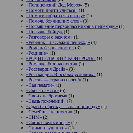
«Полицейский Дед Мороз»
(5)
«Помоги пойти учиться»
(1)
«Помоги собраться в школу»
(1)
«Помочь без лишних слов»
(3)
«Посвящение первоклассников в пешеходы»
(1)
«Посылка бойцу»
(1)
«Разговоры о важном»
(1)
«Ребенок – пассажир пешеход»
(4)
«Ремень безопасности»
(3)
«Рецидив»
(1)
«РОДИТЕЛЬСКИЙ КОНТРОЛЬ»
(1)
«Ромашка безопасности»
(2)
«Росгвардия Драйв»
(3)
«Росгвардия. В особых условиях»
(1)
«Россия — страна героев!»
(1)
«Сад памяти»
(1)
«Свеча памяти»
(6)
«Своих не бросаем»
(1)
«Связь поколений»
(7)
«Сдай батарейку — спаси природу»
(1)
«Семейные ценности»
(1)
«СИМ»
(2)
«Слезь с велосипеда»
(1)
«Сними наушники»
(1)