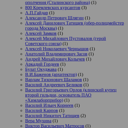
ополчения (Сталинского района)
(1)
800 Кремлевских курсантов
(3)
А.П.Гайдар
(1)
Александр Петрович Шлягин
(1)
Алексей Данилович Татищев (обер-полицмейстер
города Москвы)
(1)
Алексей Замков
(1)
Алексей Михайлович Пустовалов (герой
Советского союза)
(1)
Алексей Николаевич Чернышов
(1)
Анатолий Владимирович Засов
(1)
Андрей Михайлович Колычев
(1)
Аркадий Гордеев
(1)
Булат Окуджава
(1)
В.И.Баженов (архитектор)
(1)
Варлам Тихонович Шаламов
(1)
Василий Андреевич Беликов
(1)
Василий Григорьевич Орлов (клинский купец
второй гильдии, основатель ПАО
«Химлаборприбор)
(1)
Василий Ильич Корнеев
(1)
Василий Карпов
(1)
Василий Никитич Татищев
(2)
Вера Мухина
(1)
Виктор Васильевич Матросов
(1)