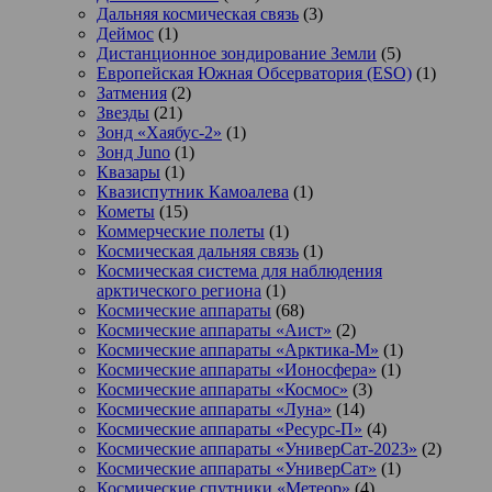
Дальняя космическая связь
(3)
Деймос
(1)
Дистанционное зондирование Земли
(5)
Европейская Южная Обсерватория (ESO)
(1)
Затмения
(2)
Звезды
(21)
Зонд «Хаябус-2»
(1)
Зонд Juno
(1)
Квазары
(1)
Квазиспутник Камоалева
(1)
Кометы
(15)
Коммерческие полеты
(1)
Космическая дальняя связь
(1)
Космическая система для наблюдения
арктического региона
(1)
Космические аппараты
(68)
Космические аппараты «Аист»
(2)
Космические аппараты «Арктика-М»
(1)
Космические аппараты «Ионосфера»
(1)
Космические аппараты «Космос»
(3)
Космические аппараты «Луна»
(14)
Космические аппараты «Ресурс-П»
(4)
Космические аппараты «УниверСат-2023»
(2)
Космические аппараты «УниверСат»
(1)
Космические спутники «Метеор»
(4)