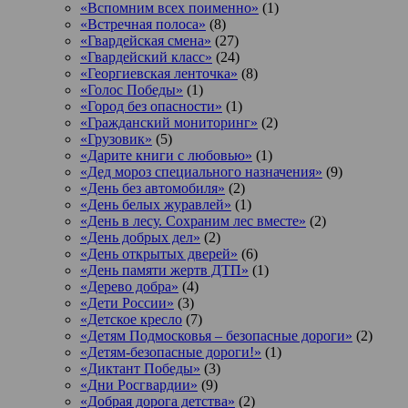
«Вспомним всех поименно»
(1)
«Встречная полоса»
(8)
«Гвардейская смена»
(27)
«Гвардейский класс»
(24)
«Георгиевская ленточка»
(8)
«Голос Победы»
(1)
«Город без опасности»
(1)
«Гражданский мониторинг»
(2)
«Грузовик»
(5)
«Дарите книги с любовью»
(1)
«Дед мороз специального назначения»
(9)
«День без автомобиля»
(2)
«День белых журавлей»
(1)
«День в лесу. Сохраним лес вместе»
(2)
«День добрых дел»
(2)
«День открытых дверей»
(6)
«День памяти жертв ДТП»
(1)
«Дерево добра»
(4)
«Дети России»
(3)
«Детское кресло
(7)
«Детям Подмосковья – безопасные дороги»
(2)
«Детям-безопасные дороги!»
(1)
«Диктант Победы»
(3)
«Дни Росгвардии»
(9)
«Добрая дорога детства»
(2)