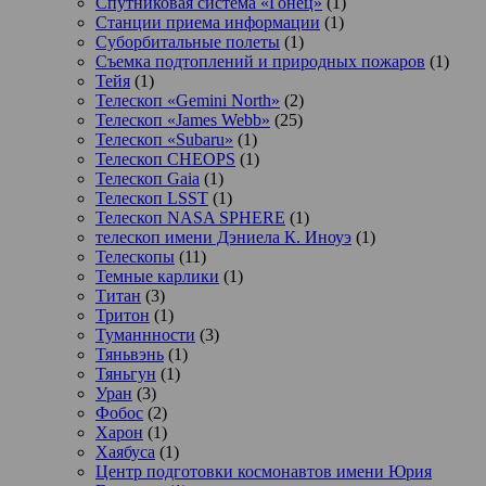
Спутниковая система «Гонец»
(1)
Станции приема информации
(1)
Суборбитальные полеты
(1)
Съемка подтоплений и природных пожаров
(1)
Тейя
(1)
Телескоп «Gemini North»
(2)
Телескоп «James Webb»
(25)
Телескоп «Subaru»
(1)
Телескоп CHEOPS
(1)
Телескоп Gaia
(1)
Телескоп LSST
(1)
Телескоп NASA SPHERE
(1)
телескоп имени Дэниела К. Иноуэ
(1)
Телескопы
(11)
Темные карлики
(1)
Титан
(3)
Тритон
(1)
Туманнности
(3)
Тяньвэнь
(1)
Тяньгун
(1)
Уран
(3)
Фобос
(2)
Харон
(1)
Хаябуса
(1)
Центр подготовки космонавтов имени Юрия