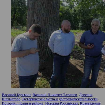
Василий Кузьмин
,
Василий Никитич Татищев
,
Деревня
Шахматово
,
Исторические места и достопримечательности
,
История г. Клин и района
,
История Российская
,
Краеведение
,