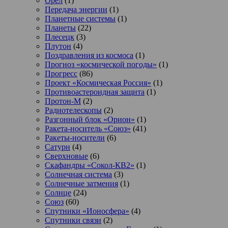
Орел
(1)
Передача энергии
(1)
Планетные системы
(1)
Планеты
(22)
Плесецк
(3)
Плутон
(4)
Поздравления из космоса
(1)
Прогноз «космической погоды»
(1)
Прогресс
(86)
Проект «Космическая Россия»
(1)
Противоастероидная защита
(1)
Протон-М
(2)
Радиотелескопы
(2)
Разгонный блок «Орион»
(1)
Ракета-носитель «Союз»
(41)
Ракеты-носители
(6)
Сатурн
(4)
Сверхновые
(6)
Скафандры «Сокол-КВ2»
(1)
Солнечная система
(3)
Солнечные затмения
(1)
Солнце
(24)
Союз
(60)
Спутники «Ионосфера»
(4)
Спутники связи
(2)