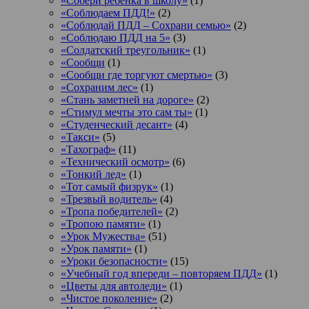
«Собери ребёнка в школу»
(1)
«Соблюдаем ПДД!»
(2)
«Соблюдай ПДД – Сохрани семью»
(2)
«Соблюдаю ПДД на 5»
(3)
«Солдатский треугольник»
(1)
«Сообщи
(1)
«Сообщи где торгуют смертью»
(3)
«Сохраним лес»
(1)
«Стань заметней на дороге»
(2)
«Стимул мечты это сам ты»
(1)
«Студенческий десант»
(4)
«Такси»
(5)
«Тахограф»
(11)
«Технический осмотр»
(6)
«Тонкий лед»
(1)
«Тот самый физрук»
(1)
«Трезвый водитель»
(4)
«Тропа победителей»
(2)
«Тропою памяти»
(1)
«Урок Мужества»
(51)
«Урок памяти»
(1)
«Уроки безопасности»
(15)
«Учебный год впереди – повторяем ПДД»
(1)
«Цветы для автоледи»
(1)
«Чистое поколение»
(2)