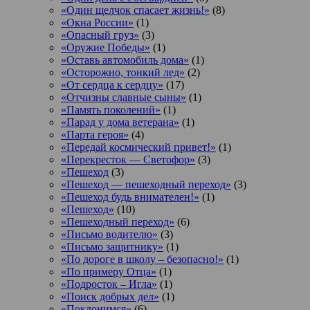
«Один щелчок спасает жизнь!»
(8)
«Окна России»
(1)
«Опасный груз»
(3)
«Оружие Победы»
(1)
«Оставь автомобиль дома»
(1)
«Осторожно, тонкий лед»
(2)
«От сердца к сердцу»
(17)
«Отчизны славные сыны»
(1)
«Память поколений»
(1)
«Парад у дома ветерана»
(1)
«Парта героя»
(4)
«Передай космический привет!»
(1)
«Перекресток — Светофор»
(3)
«Пешеход
(3)
«Пешеход — пешеходный переход»
(3)
«Пешеход будь внимателен!»
(1)
«Пешеход»
(10)
«Пешеходный переход»
(6)
«Письмо водителю»
(3)
«Письмо защитнику»
(1)
«По дороге в школу – безопасно!»
(1)
«По примеру Отца»
(1)
«Подросток ‒ Игла»
(1)
«Поиск добрых дел»
(1)
«Поклонимся»
(6)