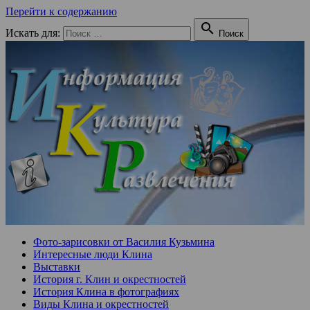
Перейти к содержанию

Искать для:
Поиск
Фото-зарисовки от Василия Кузьмина
Интересные люди Клина
Выставки
История г. Клин и окрестностей
История Клина в фотографиях
Виды Клина и окрестностей