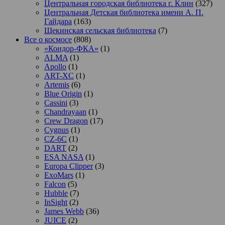
Центральная городская библиотека г. Клин
(327)
Центральная Детская библиотека имени А. П.
Гайдара
(163)
Щекинская сельская библиотека
(7)
Все о космосе
(808)
«Кондор-ФКА»
(1)
ALMA
(1)
Apollo
(1)
ART-XC
(1)
Artemis
(6)
Blue Origin
(1)
Cassini
(3)
Chandrayaan
(1)
Crew Dragon
(17)
Cygnus
(1)
CZ-6C
(1)
DART
(2)
ESA NASA
(1)
Europa Clipper
(3)
ExoMars
(1)
Falcon
(5)
Hubble
(7)
InSight
(2)
James Webb
(36)
JUICE
(2)