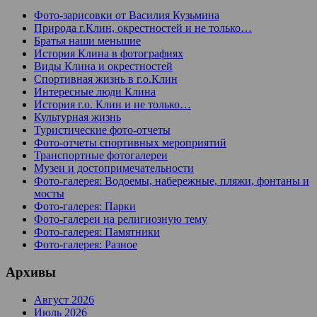
Фото-зарисовки от Василия Кузьмина
Природа г.Клин, окрестностей и не только…
Братья наши меньшие
История Клина в фотографиях
Виды Клина и окрестностей
Спортивная жизнь в г.о.Клин
Интересные люди Клина
История г.о. Клин и не только…
Культурная жизнь
Туристические фото-отчеты
Фото-отчеты спортивных мероприятий
Транспортные фотогалереи
Музеи и достопримечательности
Фото-галерея: Водоемы, набережные, пляжи, фонтаны и
мосты
Фото-галерея: Парки
Фото-галереи на религиозную тему
Фото-галерея: Памятники
Фото-галерея: Разное
Архивы
Август 2026
Июль 2026