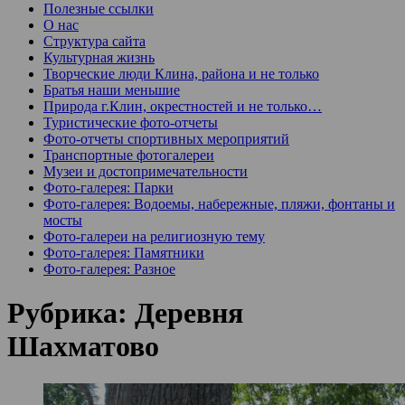
Полезные ссылки
О нас
Структура сайта
Культурная жизнь
Творческие люди Клина, района и не только
Братья наши меньшие
Природа г.Клин, окрестностей и не только…
Туристические фото-отчеты
Фото-отчеты спортивных мероприятий
Транспортные фотогалереи
Музеи и достопримечательности
Фото-галерея: Парки
Фото-галерея: Водоемы, набережные, пляжи, фонтаны и
мосты
Фото-галереи на религиозную тему
Фото-галерея: Памятники
Фото-галерея: Разное
Рубрика:
Деревня
Шахматово