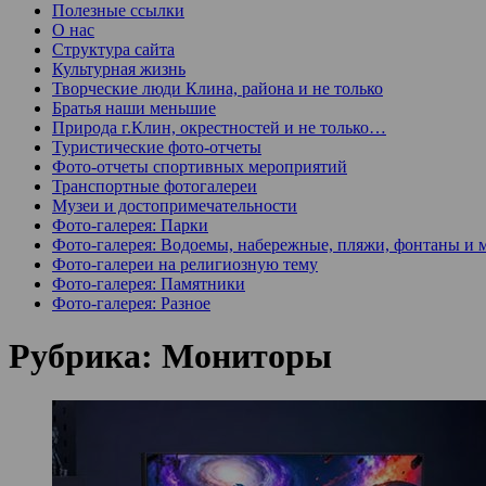
Полезные ссылки
О нас
Структура сайта
Культурная жизнь
Творческие люди Клина, района и не только
Братья наши меньшие
Природа г.Клин, окрестностей и не только…
Туристические фото-отчеты
Фото-отчеты спортивных мероприятий
Транспортные фотогалереи
Музеи и достопримечательности
Фото-галерея: Парки
Фото-галерея: Водоемы, набережные, пляжи, фонтаны и 
Фото-галереи на религиозную тему
Фото-галерея: Памятники
Фото-галерея: Разное
Рубрика:
Мониторы