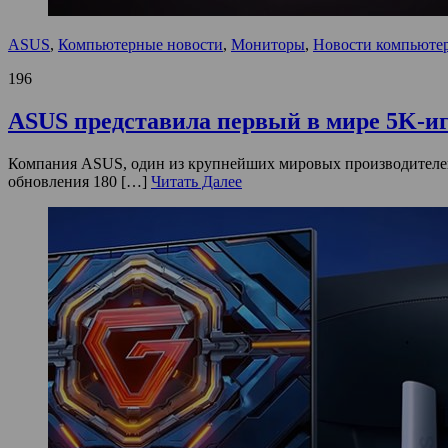
ASUS
,
Компьютерные новости
,
Мониторы
,
Новости компьюте
196
ASUS представила первый в мире 5K-иг
Компания ASUS, один из крупнейших мировых производителей
обновления 180 […]
Читать Далее