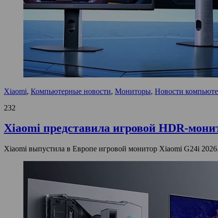
Xiaomi
,
Компьютерные новости
,
Мониторы
,
Новости компьюте
232
Xiaomi представила игровой HDR-монито
Xiaomi выпустила в Европе игровой монитор Xiaomi G24i 2026