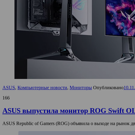
ASUS
,
Компьютерные новости
,
Мониторы
Опубликовано
10.11
166
ASUS выпустила монитор ROG Swift O
ASUS Republic of Gamers (ROG) объявила о выходе на рын