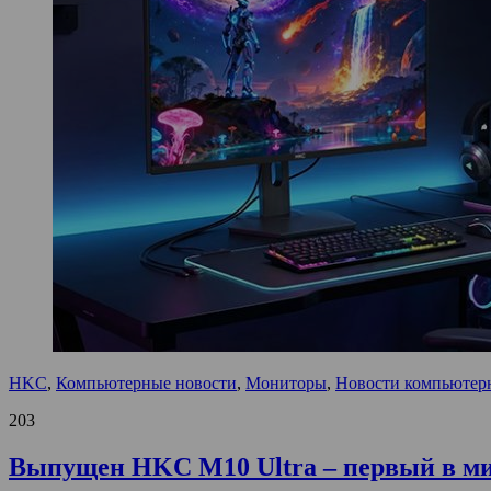
HKC
,
Компьютерные новости
,
Мониторы
,
Новости компьютер
203
Выпущен HKC M10 Ultra – первый в м