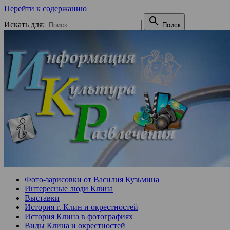
Перейти к содержанию

Искать для:
Поиск
Фото-зарисовки от Василия Кузьмина
Интересные люди Клина
Выставки
История г. Клин и окрестностей
История Клина в фотографиях
Виды Клина и окрестностей