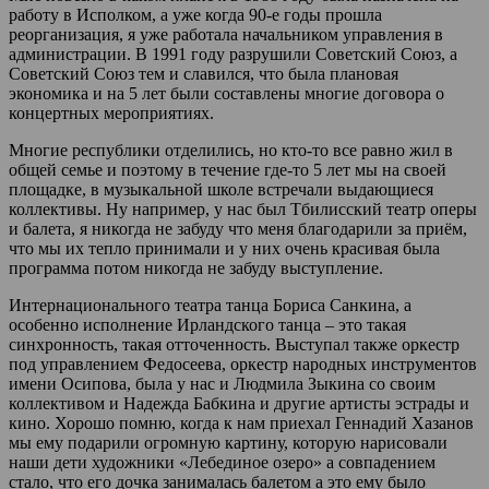
работу в Исполком, а уже когда 90-е годы прошла
реорганизация, я уже работала начальником управления в
администрации. В 1991 году разрушили Советский Союз, а
Советский Союз тем и славился, что была плановая
экономика и на 5 лет были составлены многие договора о
концертных мероприятиях.
Многие республики отделились, но кто-то все равно жил в
общей семье и поэтому в течение где-то 5 лет мы на своей
площадке, в музыкальной школе встречали выдающиеся
коллективы. Ну например, у нас был Тбилисский театр оперы
и балета, я никогда не забуду что меня благодарили за приём,
что мы их тепло принимали и у них очень красивая была
программа потом никогда не забуду выступление.
Интернационального театра танца Бориса Санкина, а
особенно исполнение Ирландского танца – это такая
синхронность, такая отточенность. Выступал также оркестр
под управлением Федосеева, оркестр народных инструментов
имени Осипова, была у нас и Людмила Зыкина со своим
коллективом и Надежда Бабкина и другие артисты эстрады и
кино. Хорошо помню, когда к нам приехал Геннадий Хазанов
мы ему подарили огромную картину, которую нарисовали
наши дети художники «Лебединое озеро» а совпадением
стало, что его дочка занималась балетом а это ему было