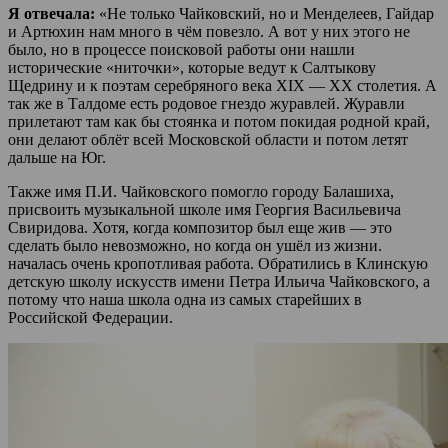
Я отвечала:
«Не только Чайковский, но и Менделеев, Гайдар
и Артюхин нам много в чём повезло. А вот у них этого не
было, но в процессе поисковой работы они нашли
исторические «ниточки», которые ведут к Салтыкову
Щедрину и к поэтам серебряного века XIX — XX столетия. А
так же в Талдоме есть родовое гнездо журавлей. Журавли
прилетают там как бы стоянка и потом покидая родной край,
они делают облёт всей Московской области и потом летят
дальше на Юг.
Также имя П.И. Чайковского помогло городу Балашиха,
присвоить музыкальной школе имя Георгия Васильевича
Свиридова. Хотя, когда композитор был еще жив — это
сделать было невозможно, но когда он ушёл из жизни.
началась очень кропотливая работа. Обратились в Клинскую
детскую школу искусств имени Петра Ильича Чайковского, а
потому что наша школа одна из самых старейших в
Российской Федерации.