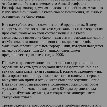
чтобы не ошибаться в именах это Анна Иосифовна
Розенфельд, молодая, умная, красивая и пробивная. А так как
у музыкальной школы не было своего помещения, не было у
освещения, не было тепла.
Вот нам сейчас очень сложно это всё представить. Я хочу
говорить не столько о каких-то музыкальных или творческих
проектах, сколько об этой составляющей. Не было
замдиректора никого не было, педагоги и преподавали ездили
из Москвы, они положили свою жизнь для того чтобы в
маленьком провинциальном городе Клин, который находится
далеко от Москвы, для 25 учащихся была школа,
представляете сравните сегодня 2000.
Первым отделением конечно — это было фортепианное
отделение то есть детей обучали игре на фортепиано с XIX
века складывалась такая традиция. Вторым отделением у нас
была организовано струнное отделение и одним из первых
выпускников причём отличников был впоследствии Борис
Варганов, который работал в Солнечногорске директором
музыкальной школы и с которым я 80 годы организовала
конкурс «Русская музыка», а сегодня этот конкурс имеет
статус областного.
Третье отделение, которое родилось в приблизительно в эти