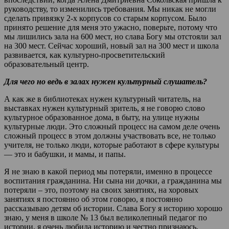
руководству, то изменились требования. Мы никак не могли
сделать привязку 2-х корпусов со старым корпусом. Было
принято решение для меня это ужасно, поверьте, потому что
мы лишились зала на 600 мест, но слава Богу мы отстояли зал
на 300 мест. Сейчас хороший, новый зал на 300 мест и школа
развивается, как культурно-просветительский
образовательный центр.
Для чего но ведь в залах нужен культурный слушатель?
А как же в библиотеках нужен культурный читатель, на
выставках нужен культурный зритель, я не говорю слово
культурное образованное дома, в быту, на улице нужны
культурные люди. Это сложный процесс на самом деле очень
сложный процесс в этом должны участвовать все, не только
учителя, не только люди, которые работают в сфере культуры
— это и бабушки, и мамы, и папы.
Я не знаю в какой период мы потеряли, именно в процессе
воспитания гражданина. Ни сына ни дочки, а гражданина мы
потеряли – это, поэтому на своих занятиях, на хоровых
занятиях я постоянно об этом говорю, я постоянно
рассказываю детям об истории. Слава Богу я историю хорошо
знаю, у меня в школе № 13 был великолепный педагог по
истории, я очень любила историю и честно признаюсь,