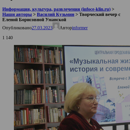
Информация, культура, развлечения (infoce-klin.ru)
>
Наши авторы
>
Василий Кузьмин
>
Творческий вечер с
Еленой Борисовной Уманской
Опубликовано
27.03.2023
Автор
informer
1 140