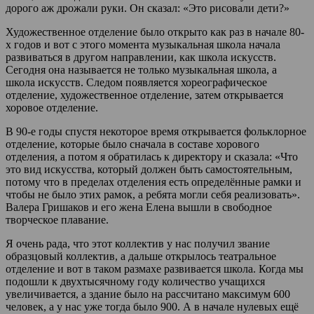
дорого аж дрожали руки. Он сказал: «Это рисовали дети?»
Художественное отделение было открыто как раз в начале 80-
х годов и вот с этого момента музыкальная школа начала
развиваться в другом направлении, как школа искусств.
Сегодня она называется не только музыкальная школа, а
школа искусств. Следом появляется хореографическое
отделение, художественное отделение, затем открывается
хоровое отделение.
В 90-е годы спустя некоторое время открывается фольклорное
отделение, которые было сначала в составе хорового
отделения, а потом я обратилась к директору и сказала: «Что
это вид искусства, который должен быть самостоятельным,
потому что в пределах отделения есть определённые рамки и
чтобы не было этих рамок, а ребята могли себя реализовать».
Валера Гришаков и его жена Елена вышли в свободное
творческое плавание.
Я очень рада, что этот коллектив у нас получил звание
образцовый коллектив, а дальше открылось театральное
отделение и вот в таком размахе развивается школа. Когда мы
подошли к двухтысячному году количество учащихся
увеличивается, а здание было на рассчитано максимум 600
человек, а у нас уже тогда было 900. А в начале нулевых ещё