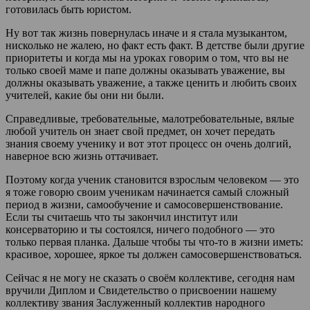
готовилась быть юристом.
Ну вот так жизнь повернулась иначе и я стала музыкантом,
нисколько не жалею, но факт есть факт. В детстве были другие
приоритеты и когда мы на уроках говорим о том, что вы не
только своей маме и папе должны оказывать уважение, вы
должны оказывать уважение, а также ценить и любить своих
учителей, какие бы они ни были.
Справедливые, требовательные, малотребовательные, вялые
любой учитель он знает свой предмет, он хочет передать
знания своему ученику и вот этот процесс он очень долгий,
наверное всю жизнь оттачивает.
Поэтому когда ученик становится взрослым человеком — это
я тоже говорю своим ученикам начинается самый сложный
период в жизни, самообучение и самосовершенствование.
Если ты считаешь что ты закончил институт или
консерваторию и ты состоялся, ничего подобного — это
только первая планка. Дальше чтобы ты что-то в жизни иметь:
красивое, хорошее, яркое ты должен самосовершенствоваться.
Сейчас я не могу не сказать о своём коллективе, сегодня нам
вручили Диплом и Свидетельство о присвоении нашему
коллективу звания Заслуженный коллектив народного