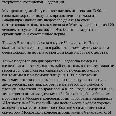
творчества Российской Федерации.
Мы прошли долгий путь и вот нас номинировали. В 90-е
годы наш хор стал получать предложения сначала от
Владимира Ивановича Федосеева да а была очень
потрясающая мысль. и как я возила в Москву коллектив из 120
человек это уже 2-3 автобуса. Это большие затраты на
организацию и собственные нервы.
Также я 5 лет проработала в музее Чайковского. После
окончания консерватории я работала в доме музее, меня там
очень хорошо знают и это мой дом родной. Я там с детства.
Также подготовила для оркестра Федосеева номер из
щелкунчика — это музыкальный спектакль в котором главные
герои друг с другом разговаривают с помощью жестов,
пантомимы и при помощи танца. А П.И. Чайковский
включает вокализ, то есть это аспект на какую-то гласную
двухголосных мотива, который называется хор снежных
хлопьев. Мы спели, понравилось а в 1995 году отмечали в 100
лет со дня основания дома музея Чайковского, была большая
программа в Москве в консерватории. Программа называлась
«Неизвестный Чайковский» мы поём вместе с хором хоровой
академии в качестве солистов с большим симфоническим
оркестром Московской консерватории имени Чайковского. Я