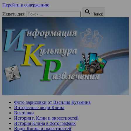
Перейти к содержанию

Искать для:
Поиск
Фото-зарисовки от Василия Кузьмина
Интересные люди Клина
Выставки
История г. Клин и окрестностей
История Клина в фотографиях
Виды Клина и окрестностей