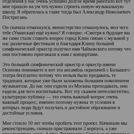
отделения у нас очень успешно долгое время работало вот тут
мне пришло на ум что нужно строить новую музыкальную
школу. Я обратилась к главе тогда был Александр Николаевич
Постригань.
Он сначала отмахнулся, министерство отмахнулось, мол чего
тебе (Уманская) ещё нужно? Я говорю: «Смотря в будущее вы
же сами стали ставить вопрос город Клин связан с музыкой у
нас различные фестивали и благодаря Клину большой
симфонический оркестр получил имя Чайковского потому что
они постоянно приезжали к нам с концертами.
Это большой симфонический оркестр и оркестр имени
Осипова понимаете и вот эта ансамбль скрипачей с Большого
театра бесплатно потому что нельзя было предавать, те
традиции, которые уже были заложены большим поколением
музыкантов. До нас они ездили из Москвы преподавать, они
ездили для чего воспитывать. Вот эту скажем интеллигентно,
культурную публику — это очень важный вопрос очень
важный процесс, именно поэтому нужны те условия в
которых люди будут получать и достойное образование и
достойные условия.
Мне стоило 10 лет чтобы пробить этот проект. Начинали мы
реконструкцию, сначала пристраивали 2 корпуса, а уже
впоследствии, когда Алёна Дмитриевна Сокольская пришла к