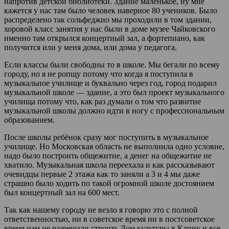
напротив детской библиотеки. Здание маленькое, ну мне
кажется у нас там было человек наверное 80 учеников. Было
распределено так сольфеджио мы проходили в том здании,
хоровой класс занятия у нас были в доме музее Чайковского
именно там открылся концертный зал, а фортепиано, как
получится или у меня дома, или дома у педагога.
Если классы были свободны то в школе. Мы бегали по всему
городу, но я не ропщу потому что когда я поступила в
музыкальное училище и буквально через год, город подарил
музыкальной школе — здание, а это был проект музыкального
училища потому что, как раз думали о том что развитие
музыкальной школы должно идти в ногу с профессиональным
образованием.
После школы ребёнок сразу мог поступить в музыкальное
училище. Но Московская область не выполнила одно условие,
надо было построить общежитие, а денег на общежитие не
хватило. Музыкальная школа переехала и как рассказывают
очевидцы первые 2 этажа как то заняли а 3 и 4 мы даже
страшно было ходить по такой огромной школе достоянием
был концертный зал на 600 мест.
Так как нашему городу не везло я говорю это с полной
ответственностью, ни в советское время ни в постсоветское
время нам не разрешали строить Дом культуры в Клину и все