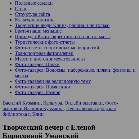
Полезные ссылки
О нас
Структура сайта
Культурная жизнь
Творческие люди Клина, района и не только
Братья наши меньшие
Природа г.Клин, окрестностей и не только…
Туристические фото-отчеты
Фото-отчеты спортивных мероприятий
Транспортные фотогалереи
Музеи и достопримечательности
Фото-галерея: Парки
Фото-галерея: Водоемы, набережные, пляжи, фонтаны и
мосты
Фото-галереи на религиозную тему
Фото-галерея: Памятники
Фото-галерея: Разное
Василий Кузьмин
,
Культура
,
Онлайн выставки
,
Фото-
выставки Василия Кузьмина
,
Центральная городская
библиотека г. Клин
Творческий вечер с Еленой
Борисовной Уманской