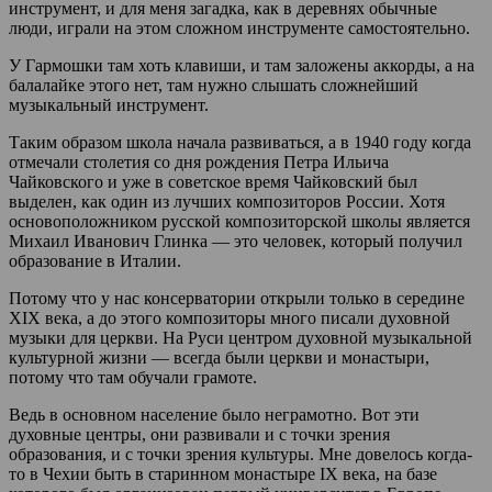
инструмент, и для меня загадка, как в деревнях обычные
люди, играли на этом сложном инструменте самостоятельно.
У Гармошки там хоть клавиши, и там заложены аккорды, а на
балалайке этого нет, там нужно слышать сложнейший
музыкальный инструмент.
Таким образом школа начала развиваться, а в 1940 году когда
отмечали столетия со дня рождения Петра Ильича
Чайковского и уже в советское время Чайковский был
выделен, как один из лучших композиторов России. Хотя
основоположником русской композиторской школы является
Михаил Иванович Глинка — это человек, который получил
образование в Италии.
Потому что у нас консерватории открыли только в середине
XIX века, а до этого композиторы много писали духовной
музыки для церкви. На Руси центром духовной музыкальной
культурной жизни — всегда были церкви и монастыри,
потому что там обучали грамоте.
Ведь в основном население было неграмотно. Вот эти
духовные центры, они развивали и с точки зрения
образования, и с точки зрения культуры. Мне довелось когда-
то в Чехии быть в старинном монастыре IX века, на базе