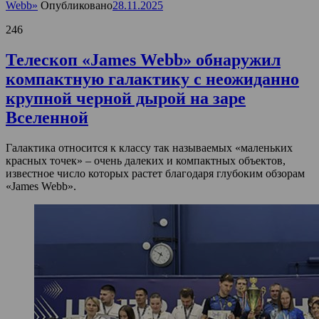
Webb»
Опубликовано
28.11.2025
246
Телескоп «James Webb» обнаружил
компактную галактику с неожиданно
крупной черной дырой на заре
Вселенной
Галактика относится к классу так называемых «маленьких
красных точек» – очень далеких и компактных объектов,
известное число которых растет благодаря глубоким обзорам
«James Webb».