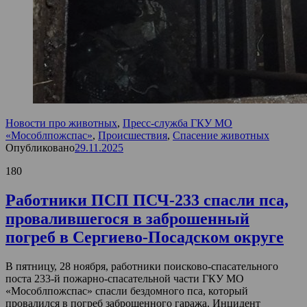
Новости про животных
,
Пресс-служба ГКУ МО
«Мособлпожспас»
,
Происшествия
,
Спасение животных
Опубликовано
29.11.2025
180
Работники ПСП ПСЧ-233 спасли пса,
провалившегося в заброшенный
погреб в Сергиево-Посадском округе
В пятницу, 28 ноября, работники поисково-спасательного
поста 233-й пожарно-спасательной части ГКУ МО
«Мособлпожспас» спасли бездомного пса, который
провалился в погреб заброшенного гаража. Инцидент