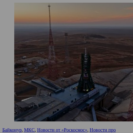
Байконур
,
МКС
,
Новости от «Роскосмос»
,
Новости про