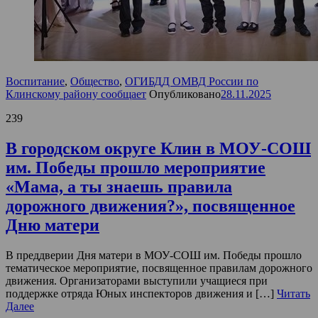
Воспитание
,
Общество
,
ОГИБДД ОМВД России по
Клинскому району сообщает
Опубликовано
28.11.2025
239
В городском округе Клин в МОУ-СОШ
им. Победы прошло мероприятие
«Мама, а ты знаешь правила
дорожного движения?», посвященное
Дню матери
В преддверии Дня матери в МОУ-СОШ им. Победы прошло
тематическое мероприятие, посвященное правилам дорожного
движения. Организаторами выступили учащиеся при
поддержке отряда Юных инспекторов движения и […]
Читать
Далее