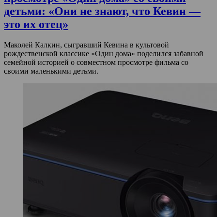
детьми: «Они не знают, что Кевин —
это их отец»
Маколей Калкин, сыгравший Кевина в культовой
рождественской классике «Один дома» поделился забавной
семейной историей о совместном просмотре фильма со
своими маленькими детьми.