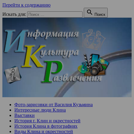
Перейти к содержанию

Искать для:
Поиск
Фото-зарисовки от Василия Кузьмина
Интересные люди Клина
Выставки
История г. Клин и окрестностей
История Клина в фотографиях
Виды Клина и окрестностей