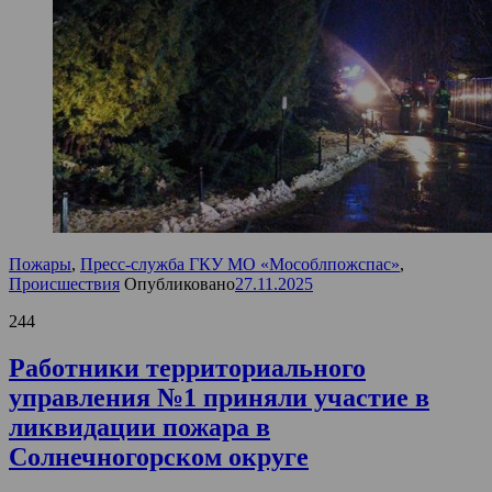
Пожары
,
Пресс-служба ГКУ МО «Мособлпожспас»
,
Происшествия
Опубликовано
27.11.2025
244
Работники территориального
управления №1 приняли участие в
ликвидации пожара в
Солнечногорском округе