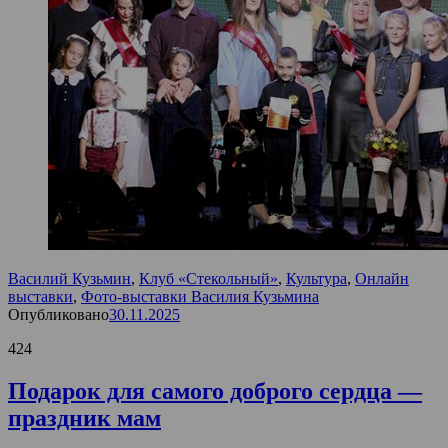
Василий Кузьмин
,
Клуб «Стекольный»
,
Культура
,
Онлайн
выставки
,
Фото-выставки Василия Кузьмина
Опубликовано
30.11.2025
424
Подарок для самого доброго сердца —
праздник мам