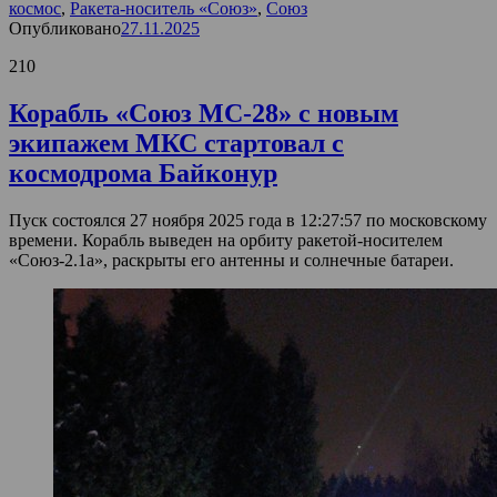
космос
,
Ракета-носитель «Союз»
,
Союз
Опубликовано
27.11.2025
210
Корабль «Союз МС-28» с новым
экипажем МКС стартовал с
космодрома Байконур
Пуск состоялся 27 ноября 2025 года в 12:27:57 по московскому
времени. Корабль выведен на орбиту ракетой-носителем
«Союз-2.1а», раскрыты его антенны и солнечные батареи.