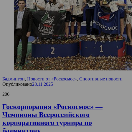
Бадминтон
,
Новости от «Роскосмос»
,
Спортивные новости
Опубликовано
28.11.2025
206
Госкорпорация «Роскосмос» —
Чемпионы Всероссийского
корпоративного турнира по
бадминтону