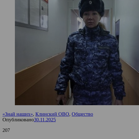
«Знай наших»
,
Клинский ОВО
,
Общество
Опубликовано
30.11.2025
207