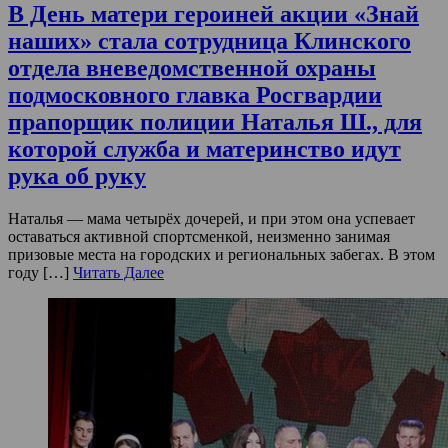
В День матери героиней акции «Знай
наших» стала сотрудница Клинского
отдела вневедомственной охраны
подмосковного главка Росгвардии
прапорщик полиции Наталья Ш., для
которой служба и материнство идут
рука об руку
Наталья — мама четырёх дочерей, и при этом она успевает
оставаться активной спортсменкой, неизменно занимая
призовые места на городских и региональных забегах. В этом
году […]
Читать Далее