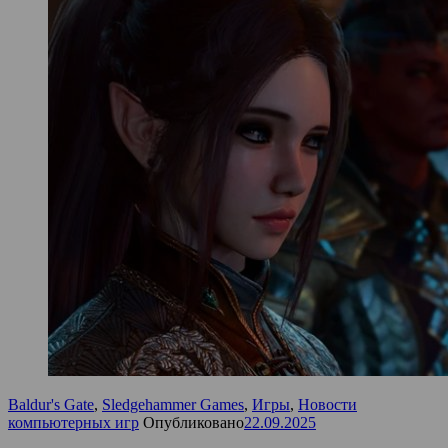
Baldur's Gate
,
Sledgehammer Games
,
Игры
,
Новости
компьютерных игр
Опубликовано
22.09.2025