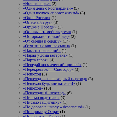
«Ночь в парке»
(2)
«Один день с Росгвардией»
(5)
«Один щелчок спасает жизнь!»
(8)
«Окна России»
(1)
«Опасный груз»
(3)
«Оружие Победы»
(1)
«Оставь автомобиль дома»
(1)
«Осторожно, тонкий лед»
(2)
«От сердца к сердцу»
(17)
«Отчизны славные сыны»
(1)
«Память поколений»
(1)
«Парад у дома ветерана»
(1)
«Парта героя»
(4)
«Передай космический привет!»
(1)
«Перекресток — Светофор»
(3)
«Пешеход
(3)
«Пешеход — пешеходный переход»
(3)
«Пешеход будь внимателен!»
(1)
«Пешеход»
(10)
«Пешеходный переход»
(6)
«Письмо водителю»
(3)
«Письмо защитнику»
(1)
«По дороге в школу – безопасно!»
(1)
«По примеру Отца»
(1)
«Подросток ‒ Игла»
(1)