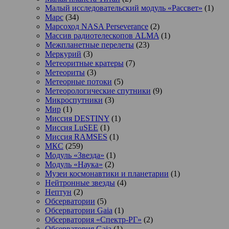
Малый исследовательский модуль «Рассвет»
(1)
Марс
(34)
Марсоход NASA Perseverance
(2)
Массив радиотелескопов ALMA
(1)
Межпланетные перелеты
(23)
Меркурий
(3)
Метеоритные кратеры
(7)
Метеориты
(3)
Метеорные потоки
(5)
Метеорологические спутники
(9)
Микроспутники
(3)
Мир
(1)
Миссия DESTINY
(1)
Миссия LuSEE
(1)
Миссия RAMSES
(1)
МКС
(259)
Модуль «Звезда»
(1)
Модуль «Наука»
(2)
Музеи космонавтики и планетарии
(1)
Нейтронные звезды
(4)
Нептун
(2)
Обсерватории
(5)
Обсерватории Gaia
(1)
Обсерватория «Спектр-РГ»
(2)
Обсерватория Gaia
(1)