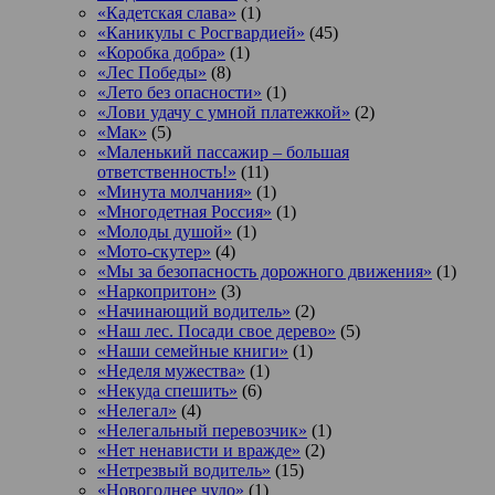
«Кадетская слава»
(1)
«Каникулы с Росгвардией»
(45)
«Коробка добра»
(1)
«Лес Победы»
(8)
«Лето без опасности»
(1)
«Лови удачу с умной платежкой»
(2)
«Мак»
(5)
«Маленький пассажир – большая
ответственность!»
(11)
«Минута молчания»
(1)
«Многодетная Россия»
(1)
«Молоды душой»
(1)
«Мото-скутер»
(4)
«Мы за безопасность дорожного движения»
(1)
«Наркопритон»
(3)
«Начинающий водитель»
(2)
«Наш лес. Посади свое дерево»
(5)
«Наши семейные книги»
(1)
«Неделя мужества»
(1)
«Некуда спешить»
(6)
«Нелегал»
(4)
«Нелегальный перевозчик»
(1)
«Нет ненависти и вражде»
(2)
«Нетрезвый водитель»
(15)
«Новогоднее чудо»
(1)