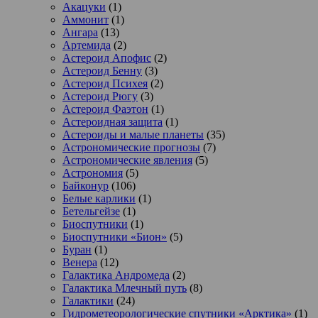
Акацуки
(1)
Аммонит
(1)
Ангара
(13)
Артемида
(2)
Астероид Апофис
(2)
Астероид Бенну
(3)
Астероид Психея
(2)
Астероид Рюгу
(3)
Астероид Фаэтон
(1)
Астероидная защита
(1)
Астероиды и малые планеты
(35)
Астрономические прогнозы
(7)
Астрономические явления
(5)
Астрономия
(5)
Байконур
(106)
Белые карлики
(1)
Бетельгейзе
(1)
Биоспутники
(1)
Биоспутники «Бион»
(5)
Буран
(1)
Венера
(12)
Галактика Андромеда
(2)
Галактика Млечный путь
(8)
Галактики
(24)
Гидрометеорологические спутники «Арктика»
(1)