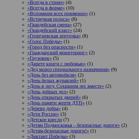
«Всегда в строю»
(4)
«Всегда в форме»
(10)
«Вспомним всех поименно»
(1)
«Встречная полоса»
(8)
«Гвардейская смена»
(27)
«Гвардейский класс»
(24)
«Георгиевская ленточка»
(8)
«Голос Победы»
(1)
«Город без опасности»
(1)
«Гражданский мониторинг»
(2)
«Грузовик»
(5)
«Дарите книги с любовью»
(1)
«Дед мороз специального назначения»
(9)
«День без автомобиля»
(2)
«День белых журавлей»
(1)
«День в лесу. Сохраним лес вместе»
(2)
«День добрых дел»
(2)
«День открытых дверей»
(6)
«День памяти жертв ДТП»
(1)
«Дерево добра»
(4)
«Дети России»
(3)
«Детское кресло
(7)
«Детям Подмосковья – безопасные дороги»
(2)
«Детям-безопасные дороги!»
(1)
«Диктант Победы»
(3)