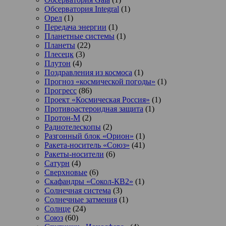
Обсерватория Integral
(1)
Орел
(1)
Передача энергии
(1)
Планетные системы
(1)
Планеты
(22)
Плесецк
(3)
Плутон
(4)
Поздравления из космоса
(1)
Прогноз «космической погоды»
(1)
Прогресс
(86)
Проект «Космическая Россия»
(1)
Противоастероидная защита
(1)
Протон-М
(2)
Радиотелескопы
(2)
Разгонный блок «Орион»
(1)
Ракета-носитель «Союз»
(41)
Ракеты-носители
(6)
Сатурн
(4)
Сверхновые
(6)
Скафандры «Сокол-КВ2»
(1)
Солнечная система
(3)
Солнечные затмения
(1)
Солнце
(24)
Союз
(60)