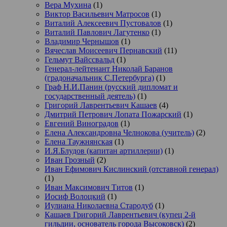
Вера Мухина
(1)
Виктор Васильевич Матросов
(1)
Виталий Алексеевич Пустовалов
(1)
Виталий Павлович Лагутенко
(1)
Владимир Чернышов
(1)
Вячеслав Моисеевич Пернавский
(11)
Гельмут Вайссвальд
(1)
Генерал-лейтенант Николай Баранов
(градоначальник С.Петербурга)
(1)
Граф Н.И.Панин (русский дипломат и
государственный деятель)
(1)
Григорий Лаврентьевич Кашаев
(4)
Дмитрий Петрович Лопата Пожарский
(1)
Евгений Виноградов
(1)
Елена Александровна Челнокова (учитель)
(2)
Елена Таужнянская
(1)
И.Я.Блудов (капитан артиллерии)
(1)
Иван Грозный
(2)
Иван Ефимович Кислинский (отставной генерал)
(1)
Иван Максимович Титов
(1)
Иосиф Волоцкий
(1)
Иулиана Николаевна Стародуб
(1)
Кашаев Григорий Лаврентьевич (купец 2-й
гильдии, основатель города Высоковск)
(2)