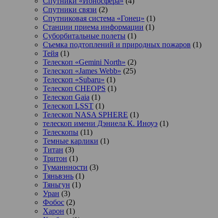
Спутники «Ионосфера»
(4)
Спутники связи
(2)
Спутниковая система «Гонец»
(1)
Станции приема информации
(1)
Суборбитальные полеты
(1)
Съемка подтоплений и природных пожаров
(1)
Тейя
(1)
Телескоп «Gemini North»
(2)
Телескоп «James Webb»
(25)
Телескоп «Subaru»
(1)
Телескоп CHEOPS
(1)
Телескоп Gaia
(1)
Телескоп LSST
(1)
Телескоп NASA SPHERE
(1)
телескоп имени Дэниела К. Иноуэ
(1)
Телескопы
(11)
Темные карлики
(1)
Титан
(3)
Тритон
(1)
Туманнности
(3)
Тяньвэнь
(1)
Тяньгун
(1)
Уран
(3)
Фобос
(2)
Харон
(1)