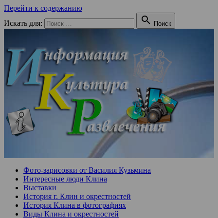
Перейти к содержанию

Искать для:
Поиск
Фото-зарисовки от Василия Кузьмина
Интересные люди Клина
Выставки
История г. Клин и окрестностей
История Клина в фотографиях
Виды Клина и окрестностей