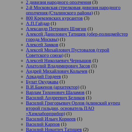
2 дивизия народного ополчения
(3)
2-й Московская стрелковая дивизия народного
ополчения (Сталинского района)
(1)
800 Кремлевских курсантов
(3)
А.П.Гайдар
(1)
Александр Петрович Шлягин
(1)
Алексей Данилович Татищев (обер-полицмейстер
города Москвы)
(1)
Алексей Замков
(1)
Алексей Михайлович Пустовалов (герой
Советского союза)
(1)
Алексей Николаевич Чернышов
(1)
Анатолий Владимирович Засов
(1)
Андрей Михайлович Колычев
(1)
Аркадий Гордеев
(1)
Булат Окуджава
(1)
В.И.Баженов (архитектор)
(1)
Варлам Тихонович Шаламов
(1)
Василий Андреевич Беликов
(1)
Василий Григорьевич Орлов (клинский купец
второй гильдии, основатель ПАО
«Химлаборприбор)
(1)
Василий Ильич Корнеев
(1)
Василий Карпов
(1)
Василий Никитич Татищев
(2)