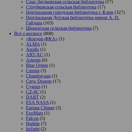
Спас-Заулковская сельская библиотека
(17)
Струбковская сельская библиотека
(17)
Центральная городская библиотека г. Клин
(327)
Центральная Детская библиотека имени А. П.
Гайдара
(163)
Щекинская сельская библиотека
(7)
Все о космосе
(808)
«Кондор-ФКА»
(1)
ALMA
(1)
Apollo
(1)
ART-XC
(1)
Artemis
(6)
Blue Origin
(1)
Cassini
(3)
Chandrayaan
(1)
Crew Dragon
(17)
Cygnus
(1)
CZ-6C
(1)
DART
(2)
ESA NASA
(1)
Europa Clipper
(3)
ExoMars
(1)
Falcon
(5)
Hubble
(7)
InSight
(2)