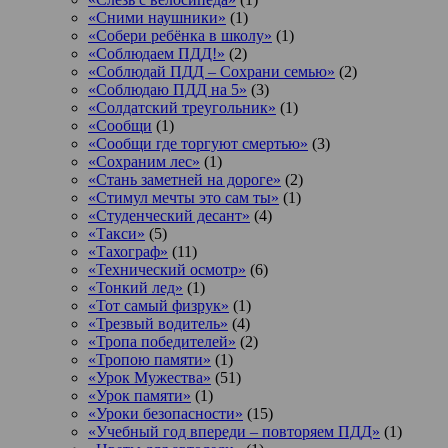
«Сними наушники»
(1)
«Собери ребёнка в школу»
(1)
«Соблюдаем ПДД!»
(2)
«Соблюдай ПДД – Сохрани семью»
(2)
«Соблюдаю ПДД на 5»
(3)
«Солдатский треугольник»
(1)
«Сообщи
(1)
«Сообщи где торгуют смертью»
(3)
«Сохраним лес»
(1)
«Стань заметней на дороге»
(2)
«Стимул мечты это сам ты»
(1)
«Студенческий десант»
(4)
«Такси»
(5)
«Тахограф»
(11)
«Технический осмотр»
(6)
«Тонкий лед»
(1)
«Тот самый физрук»
(1)
«Трезвый водитель»
(4)
«Тропа победителей»
(2)
«Тропою памяти»
(1)
«Урок Мужества»
(51)
«Урок памяти»
(1)
«Уроки безопасности»
(15)
«Учебный год впереди – повторяем ПДД»
(1)