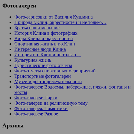
Фотогалереи
Фото-зарисовки от Василия Кузьмина
Природа г.Клин, окрестностей и не только…
Братья наши меньшие
История Клина в фотографиях
Виды Клина и окрестностей
Спортивная жизнь в г.о.Клин
Интересные люди Клина
История г.о. Клин и не только…
Культурная жизнь
Туристические фото-отчеты
Фото-отчеты спортивных мероприятий
Транспортные фотогалереи
Музеи и достопримечательности
Фото-галерея: Водоемы, набережные, пляжи, фонтаны и
мосты
Фото-галерея: Парки
Фото-галереи на религиозную тему
Фото-галерея: Памятники
Фото-галерея: Разное
Архивы