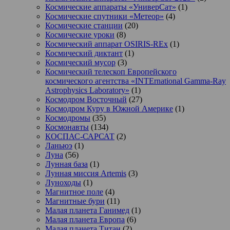
Космические аппараты «УниверСат»
(1)
Космические спутники «Метеор»
(4)
Космические станции
(20)
Космические уроки
(8)
Космический аппарат OSIRIS-REx
(1)
Космический диктант
(1)
Космический мусор
(3)
Космический телескоп Европейского
космического агентства «INTErnational Gamma-Ray
Astrophysics Laboratory»
(1)
Космодром Восточный
(27)
Космодром Куру в Южной Америке
(1)
Космодромы
(35)
Космонавты
(134)
КОСПАС-САРСАТ
(2)
Ланьюэ
(1)
Луна
(56)
Лунная база
(1)
Лунная миссия Artemis
(3)
Луноходы
(1)
Магнитное поле
(4)
Магнитные бури
(11)
Малая планета Ганимед
(1)
Малая планета Европа
(6)
Малая планета Титан
(2)