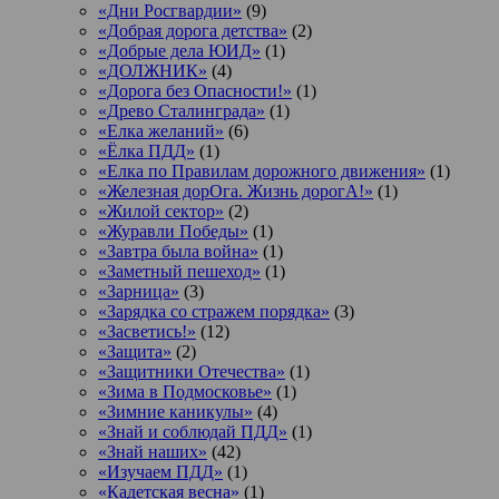
«Дни Росгвардии»
(9)
«Добрая дорога детства»
(2)
«Добрые дела ЮИД»
(1)
«ДОЛЖНИК»
(4)
«Дорога без Опасности!»
(1)
«Древо Сталинграда»
(1)
«Елка желаний»
(6)
«Ёлка ПДД»
(1)
«Елка по Правилам дорожного движения»
(1)
«Железная дорОга. Жизнь дорогА!»
(1)
«Жилой сектор»
(2)
«Журавли Победы»
(1)
«Завтра была война»
(1)
«Заметный пешеход»
(1)
«Зарница»
(3)
«Зарядка со стражем порядка»
(3)
«Засветись!»
(12)
«Защита»
(2)
«Защитники Отечества»
(1)
«Зима в Подмосковье»
(1)
«Зимние каникулы»
(4)
«Знай и соблюдай ПДД»
(1)
«Знай наших»
(42)
«Изучаем ПДД»
(1)
«Кадетская весна»
(1)