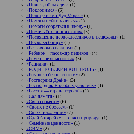
«Поиск добрых дел»
(1)
«Поклонимся»
(6)
«Полицейский Дед Мороз»
(5)
«Помоги пойти учиться»
(1)
«Помоги собраться в школу»
(1)
«Помочь без лишних слов»
(3)
«Посвящение первоклассников в пешеходы»
(1)
«Посылка бойцу»
(1)
«Разговоры о важном»
(1)
«Ребенок – пассажир пешеход»
(4)
«Ремень безопасности»
(3)
«Рецидив»
(1)
«РОДИТЕЛЬСКИЙ КОНТРОЛЬ»
(1)
«Ромашка безопасности»
(2)
«Росгвардия Драйв»
(3)
«Росгвардия. В особых условиях»
(1)
«Россия — страна героев!»
(1)
«Сад памяти»
(1)
«Свеча памяти»
(6)
«Своих не бросаем»
(1)
«Связь поколений»
(7)
«Сдай батарейку — спаси природу»
(1)
«Семейные ценности»
(1)
«СИМ»
(2)
«Слезь с велосипеда»
(1)