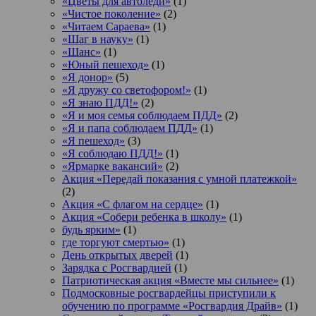
«Цветы для автоледи»
(1)
«Чистое поколение»
(2)
«Читаем Сараева»
(1)
«Шаг в науку»
(1)
«Шанс»
(1)
«Юный пешеход»
(1)
«Я донор»
(5)
«Я дружу со светофором!»
(1)
«Я знаю ПДД!»
(2)
«Я и моя семья соблюдаем ПДД»
(2)
«Я и папа соблюдаем ПДД»
(1)
«Я пешеход»
(3)
«Я соблюдаю ПДД!»
(1)
«Ярмарке вакансий»
(2)
Акция «Передай показания с умной платежкой»
(2)
Акция «С флагом на сердце»
(1)
Акция «Собери ребенка в школу»
(1)
будь ярким»
(1)
где торгуют смертью»
(1)
День открытых дверей
(1)
Зарядка с Росгвардией
(1)
Патриотическая акция «Вместе мы сильнее»
(1)
Подмосковные росгвардейцы приступили к
обучению по программе «Росгвардия Драйв»
(1)