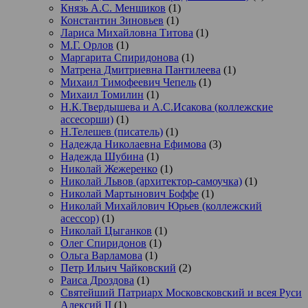
Князь А.С. Меншиков
(1)
Константин Зиновьев
(1)
Лариса Михайловна Титова
(1)
М.Г. Орлов
(1)
Маргарита Спиридонова
(1)
Матрена Дмитриевна Пантилеева
(1)
Михаил Тимофеевич Чепель
(1)
Михаил Томилин
(1)
Н.К.Твердышева и А.С.Исакова (коллежские
ассесорши)
(1)
Н.Телешев (писатель)
(1)
Надежда Николаевна Ефимова
(3)
Надежда Шубина
(1)
Николай Жежеренко
(1)
Николай Львов (архитектор-самоучка)
(1)
Николай Мартынович Боффе
(1)
Николай Михайлович Юрьев (коллежский
асессор)
(1)
Николай Цыганков
(1)
Олег Спиридонов
(1)
Ольга Варламова
(1)
Петр Ильич Чайковский
(2)
Раиса Дроздова
(1)
Святейший Патриарх Московсковский и всея Руси
Алексий II
(1)