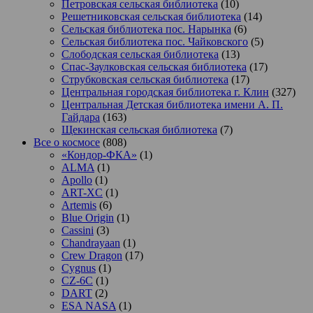
Петровская сельская библиотека
(10)
Решетниковская сельская библиотека
(14)
Сельская библиотека пос. Нарынка
(6)
Сельская библиотека пос. Чайковского
(5)
Слободская сельская библиотека
(13)
Спас-Заулковская сельская библиотека
(17)
Струбковская сельская библиотека
(17)
Центральная городская библиотека г. Клин
(327)
Центральная Детская библиотека имени А. П.
Гайдара
(163)
Щекинская сельская библиотека
(7)
Все о космосе
(808)
«Кондор-ФКА»
(1)
ALMA
(1)
Apollo
(1)
ART-XC
(1)
Artemis
(6)
Blue Origin
(1)
Cassini
(3)
Chandrayaan
(1)
Crew Dragon
(17)
Cygnus
(1)
CZ-6C
(1)
DART
(2)
ESA NASA
(1)