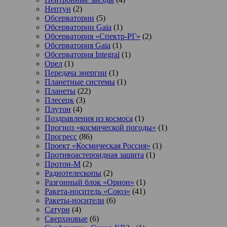
Нептун
(2)
Обсерватории
(5)
Обсерватории Gaia
(1)
Обсерватория «Спектр-РГ»
(2)
Обсерватория Gaia
(1)
Обсерватория Integral
(1)
Орел
(1)
Передача энергии
(1)
Планетные системы
(1)
Планеты
(22)
Плесецк
(3)
Плутон
(4)
Поздравления из космоса
(1)
Прогноз «космической погоды»
(1)
Прогресс
(86)
Проект «Космическая Россия»
(1)
Противоастероидная защита
(1)
Протон-М
(2)
Радиотелескопы
(2)
Разгонный блок «Орион»
(1)
Ракета-носитель «Союз»
(41)
Ракеты-носители
(6)
Сатурн
(4)
Сверхновые
(6)