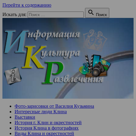
Перейти к содержанию

Искать для:
Поиск
Фото-зарисовки от Василия Кузьмина
Интересные люди Клина
Выставки
История г. Клин и окрестностей
История Клина в фотографиях
Виды Клина и окрестностей