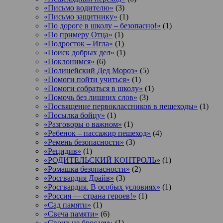
«Письмо водителю»
(3)
«Письмо защитнику»
(1)
«По дороге в школу – безопасно!»
(1)
«По примеру Отца»
(1)
«Подросток ‒ Игла»
(1)
«Поиск добрых дел»
(1)
«Поклонимся»
(6)
«Полицейский Дед Мороз»
(5)
«Помоги пойти учиться»
(1)
«Помоги собраться в школу»
(1)
«Помочь без лишних слов»
(3)
«Посвящение первоклассников в пешеходы»
(1)
«Посылка бойцу»
(1)
«Разговоры о важном»
(1)
«Ребенок – пассажир пешеход»
(4)
«Ремень безопасности»
(3)
«Рецидив»
(1)
«РОДИТЕЛЬСКИЙ КОНТРОЛЬ»
(1)
«Ромашка безопасности»
(2)
«Росгвардия Драйв»
(3)
«Росгвардия. В особых условиях»
(1)
«Россия — страна героев!»
(1)
«Сад памяти»
(1)
«Свеча памяти»
(6)
«Своих не бросаем»
(1)