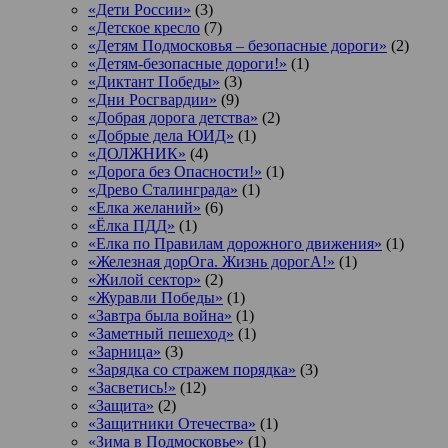
«Дети России»
(3)
«Детское кресло
(7)
«Детям Подмосковья – безопасные дороги»
(2)
«Детям-безопасные дороги!»
(1)
«Диктант Победы»
(3)
«Дни Росгвардии»
(9)
«Добрая дорога детства»
(2)
«Добрые дела ЮИД»
(1)
«ДОЛЖНИК»
(4)
«Дорога без Опасности!»
(1)
«Древо Сталинграда»
(1)
«Елка желаний»
(6)
«Ёлка ПДД»
(1)
«Елка по Правилам дорожного движения»
(1)
«Железная дорОга. Жизнь дорогА!»
(1)
«Жилой сектор»
(2)
«Журавли Победы»
(1)
«Завтра была война»
(1)
«Заметный пешеход»
(1)
«Зарница»
(3)
«Зарядка со стражем порядка»
(3)
«Засветись!»
(12)
«Защита»
(2)
«Защитники Отечества»
(1)
«Зима в Подмосковье»
(1)