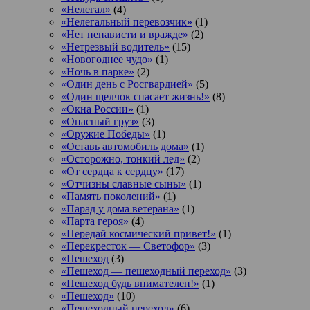
«Нелегал»
(4)
«Нелегальный перевозчик»
(1)
«Нет ненависти и вражде»
(2)
«Нетрезвый водитель»
(15)
«Новогоднее чудо»
(1)
«Ночь в парке»
(2)
«Один день с Росгвардией»
(5)
«Один щелчок спасает жизнь!»
(8)
«Окна России»
(1)
«Опасный груз»
(3)
«Оружие Победы»
(1)
«Оставь автомобиль дома»
(1)
«Осторожно, тонкий лед»
(2)
«От сердца к сердцу»
(17)
«Отчизны славные сыны»
(1)
«Память поколений»
(1)
«Парад у дома ветерана»
(1)
«Парта героя»
(4)
«Передай космический привет!»
(1)
«Перекресток — Светофор»
(3)
«Пешеход
(3)
«Пешеход — пешеходный переход»
(3)
«Пешеход будь внимателен!»
(1)
«Пешеход»
(10)
«Пешеходный переход»
(6)