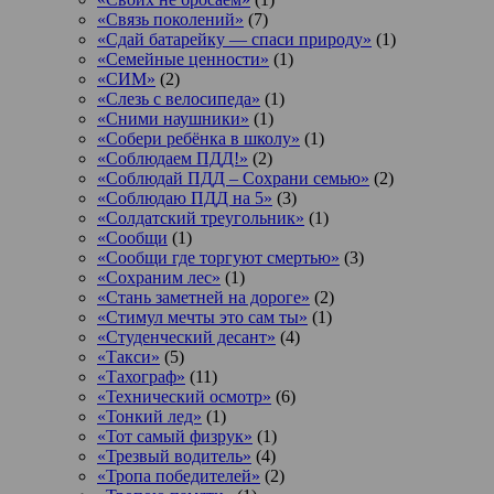
«Связь поколений»
(7)
«Сдай батарейку — спаси природу»
(1)
«Семейные ценности»
(1)
«СИМ»
(2)
«Слезь с велосипеда»
(1)
«Сними наушники»
(1)
«Собери ребёнка в школу»
(1)
«Соблюдаем ПДД!»
(2)
«Соблюдай ПДД – Сохрани семью»
(2)
«Соблюдаю ПДД на 5»
(3)
«Солдатский треугольник»
(1)
«Сообщи
(1)
«Сообщи где торгуют смертью»
(3)
«Сохраним лес»
(1)
«Стань заметней на дороге»
(2)
«Стимул мечты это сам ты»
(1)
«Студенческий десант»
(4)
«Такси»
(5)
«Тахограф»
(11)
«Технический осмотр»
(6)
«Тонкий лед»
(1)
«Тот самый физрук»
(1)
«Трезвый водитель»
(4)
«Тропа победителей»
(2)