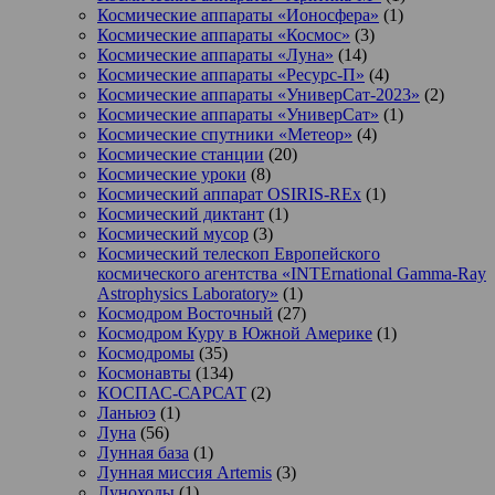
Космические аппараты «Ионосфера»
(1)
Космические аппараты «Космос»
(3)
Космические аппараты «Луна»
(14)
Космические аппараты «Ресурс-П»
(4)
Космические аппараты «УниверСат-2023»
(2)
Космические аппараты «УниверСат»
(1)
Космические спутники «Метеор»
(4)
Космические станции
(20)
Космические уроки
(8)
Космический аппарат OSIRIS-REx
(1)
Космический диктант
(1)
Космический мусор
(3)
Космический телескоп Европейского
космического агентства «INTErnational Gamma-Ray
Astrophysics Laboratory»
(1)
Космодром Восточный
(27)
Космодром Куру в Южной Америке
(1)
Космодромы
(35)
Космонавты
(134)
КОСПАС-САРСАТ
(2)
Ланьюэ
(1)
Луна
(56)
Лунная база
(1)
Лунная миссия Artemis
(3)
Луноходы
(1)