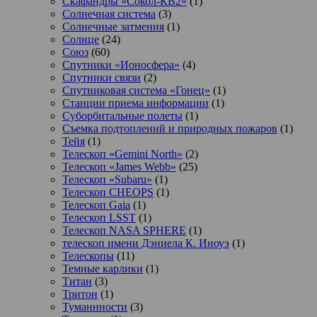
Скафандры «Сокол-КВ2»
(1)
Солнечная система
(3)
Солнечные затмения
(1)
Солнце
(24)
Союз
(60)
Спутники «Ионосфера»
(4)
Спутники связи
(2)
Спутниковая система «Гонец»
(1)
Станции приема информации
(1)
Суборбитальные полеты
(1)
Съемка подтоплений и природных пожаров
(1)
Тейя
(1)
Телескоп «Gemini North»
(2)
Телескоп «James Webb»
(25)
Телескоп «Subaru»
(1)
Телескоп CHEOPS
(1)
Телескоп Gaia
(1)
Телескоп LSST
(1)
Телескоп NASA SPHERE
(1)
телескоп имени Дэниела К. Иноуэ
(1)
Телескопы
(11)
Темные карлики
(1)
Титан
(3)
Тритон
(1)
Туманнности
(3)