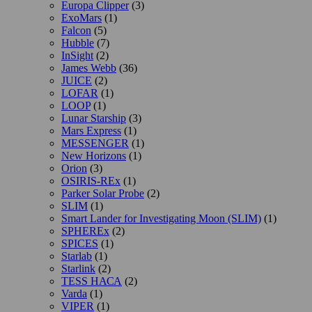
Europa Clipper
(3)
ExoMars
(1)
Falcon
(5)
Hubble
(7)
InSight
(2)
James Webb
(36)
JUICE
(2)
LOFAR
(1)
LOOP
(1)
Lunar Starship
(3)
Mars Express
(1)
MESSENGER
(1)
New Horizons
(1)
Orion
(3)
OSIRIS-REx
(1)
Parker Solar Probe
(2)
SLIM
(1)
Smart Lander for Investigating Moon (SLIM)
(1)
SPHEREx
(2)
SPICES
(1)
Starlab
(1)
Starlink
(2)
TESS НАСА
(2)
Varda
(1)
VIPER
(1)