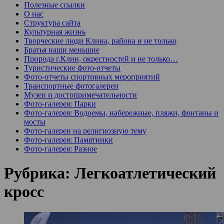
Полезные ссылки
О нас
Структура сайта
Культурная жизнь
Творческие люди Клина, района и не только
Братья наши меньшие
Природа г.Клин, окрестностей и не только…
Туристические фото-отчеты
Фото-отчеты спортивных мероприятий
Транспортные фотогалереи
Музеи и достопримечательности
Фото-галерея: Парки
Фото-галерея: Водоемы, набережные, пляжи, фонтаны и
мосты
Фото-галереи на религиозную тему
Фото-галерея: Памятники
Фото-галерея: Разное
Рубрика:
Легкоатлетический
кросс