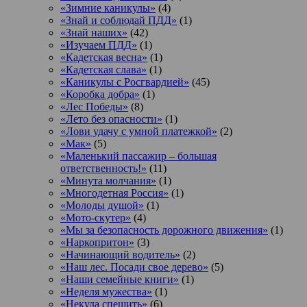
«Зимние каникулы»
(4)
«Знай и соблюдай ПДД»
(1)
«Знай наших»
(42)
«Изучаем ПДД»
(1)
«Кадетская весна»
(1)
«Кадетская слава»
(1)
«Каникулы с Росгвардией»
(45)
«Коробка добра»
(1)
«Лес Победы»
(8)
«Лето без опасности»
(1)
«Лови удачу с умной платежкой»
(2)
«Мак»
(5)
«Маленький пассажир – большая
ответственность!»
(11)
«Минута молчания»
(1)
«Многодетная Россия»
(1)
«Молоды душой»
(1)
«Мото-скутер»
(4)
«Мы за безопасность дорожного движения»
(1)
«Наркопритон»
(3)
«Начинающий водитель»
(2)
«Наш лес. Посади свое дерево»
(5)
«Наши семейные книги»
(1)
«Неделя мужества»
(1)
«Некуда спешить»
(6)