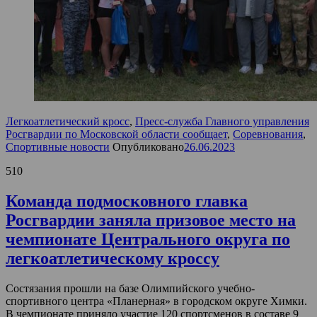
Легкоатлетический кросс
,
Пресс-служба Главного управления
Росгвардии по Московской области сообщает
,
Соревнования
,
Спортивные новости
Опубликовано
26.06.2023
510
Команда подмосковного главка
Росгвардии заняла призовое место на
чемпионате Центрального округа по
легкоатлетическому кроссу
Состязания прошли на базе Олимпийского учебно-
спортивного центра «Планерная» в городском округе Химки.
В чемпионате приняло участие 120 спортсменов в составе 9