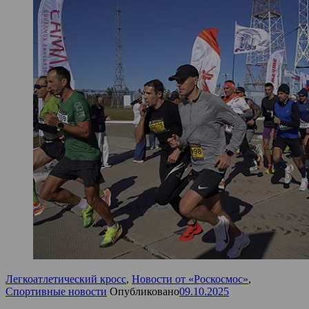
Легкоатлетический кросс
,
Новости от «Роскосмос»
,
Спортивные новости
Опубликовано
09.10.2025