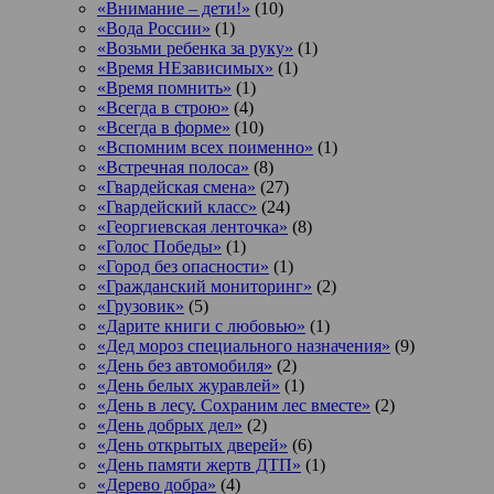
«Внимание – дети!»
(10)
«Вода России»
(1)
«Возьми ребенка за руку»
(1)
«Время НЕзависимых»
(1)
«Время помнить»
(1)
«Всегда в строю»
(4)
«Всегда в форме»
(10)
«Вспомним всех поименно»
(1)
«Встречная полоса»
(8)
«Гвардейская смена»
(27)
«Гвардейский класс»
(24)
«Георгиевская ленточка»
(8)
«Голос Победы»
(1)
«Город без опасности»
(1)
«Гражданский мониторинг»
(2)
«Грузовик»
(5)
«Дарите книги с любовью»
(1)
«Дед мороз специального назначения»
(9)
«День без автомобиля»
(2)
«День белых журавлей»
(1)
«День в лесу. Сохраним лес вместе»
(2)
«День добрых дел»
(2)
«День открытых дверей»
(6)
«День памяти жертв ДТП»
(1)
«Дерево добра»
(4)