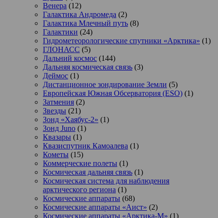
Венера
(12)
Галактика Андромеда
(2)
Галактика Млечный путь
(8)
Галактики
(24)
Гидрометеорологические спутники «Арктика»
(1)
ГЛОНАСС
(5)
Дальний космос
(144)
Дальняя космическая связь
(3)
Деймос
(1)
Дистанционное зондирование Земли
(5)
Европейская Южная Обсерватория (ESO)
(1)
Затмения
(2)
Звезды
(21)
Зонд «Хаябус-2»
(1)
Зонд Juno
(1)
Квазары
(1)
Квазиспутник Камоалева
(1)
Кометы
(15)
Коммерческие полеты
(1)
Космическая дальняя связь
(1)
Космическая система для наблюдения
арктического региона
(1)
Космические аппараты
(68)
Космические аппараты «Аист»
(2)
Космические аппараты «Арктика-М»
(1)