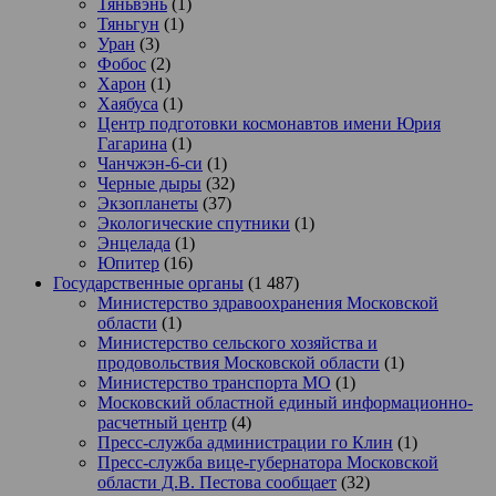
Тяньвэнь
(1)
Тяньгун
(1)
Уран
(3)
Фобос
(2)
Харон
(1)
Хаябуса
(1)
Центр подготовки космонавтов имени Юрия
Гагарина
(1)
Чанчжэн-6-си
(1)
Черные дыры
(32)
Экзопланеты
(37)
Экологические спутники
(1)
Энцелада
(1)
Юпитер
(16)
Государственные органы
(1 487)
Министерство здравоохранения Московской
области
(1)
Министерство сельского хозяйства и
продовольствия Московской области
(1)
Министерство транспорта МО
(1)
Московский областной единый информационно-
расчетный центр
(4)
Пресс-служба администрации го Клин
(1)
Пресс-служба вице-губернатора Московской
области Д.В. Пестова сообщает
(32)