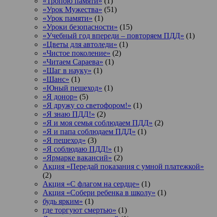
«Тропою памяти»
(1)
«Урок Мужества»
(51)
«Урок памяти»
(1)
«Уроки безопасности»
(15)
«Учебный год впереди – повторяем ПДД»
(1)
«Цветы для автоледи»
(1)
«Чистое поколение»
(2)
«Читаем Сараева»
(1)
«Шаг в науку»
(1)
«Шанс»
(1)
«Юный пешеход»
(1)
«Я донор»
(5)
«Я дружу со светофором!»
(1)
«Я знаю ПДД!»
(2)
«Я и моя семья соблюдаем ПДД»
(2)
«Я и папа соблюдаем ПДД»
(1)
«Я пешеход»
(3)
«Я соблюдаю ПДД!»
(1)
«Ярмарке вакансий»
(2)
Акция «Передай показания с умной платежкой»
(2)
Акция «С флагом на сердце»
(1)
Акция «Собери ребенка в школу»
(1)
будь ярким»
(1)
где торгуют смертью»
(1)