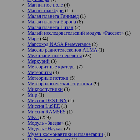
Магнитное поле
(4)
Магнитные бури
(11)
Малая планета Ганимед
(1)
Малая планета Европа
(6)
Малая планета Титан
(2)
Малый исследовательский модуль «Рассвет»
(1)
Марс
(34)
Марсоход NASA Perseverance
(2)
Массив радиотелескопов ALMA
(1)
Межпланетные перелеты
(23)
Меркурий
(3)
Метеоритные кратеры
(7)
Метеориты
(3)
Метеорные потоки
(5)
Метеорологические спутники
(9)
Микроспутники
(3)
Мир
(1)
Миссия DESTINY
(1)
Миссия LuSEE
(1)
Миссия RAMSES
(1)
МКС
(259)
Модуль «Звезда»
(1)
Модуль «Наука»
(2)
Музеи космонавтики и планетарии
(1)
Нейтронные звезды
(4)