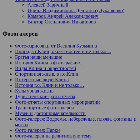
Алексей Заричный
Ирина Владимировна Деньгова (Лукашенко)
Комаров Андрей Александрович
Виктор Степанович Никаноров
Фотогалереи
Фото-зарисовки от Василия Кузьмина
Природа г.Клин, окрестностей и не только…
Братья наши меньшие
История Клина в фотографиях
Виды Клина и окрестностей
Спортивная жизнь в г.о.Клин
Интересные люди Клина
История г.о. Клин и не только…
Культурная жизнь
Туристические фото-отчеты
Фото-отчеты спортивных мероприятий
Транспортные фотогалереи
Музеи и достопримечательности
Фото-галерея: Водоемы, набережные, пляжи, фонтаны и
мосты
Фото-галерея: Парки
Фото-галереи на религиозную тему