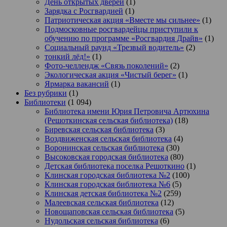
День открытых дверей
(1)
Зарядка с Росгвардией
(1)
Патриотическая акция «Вместе мы сильнее»
(1)
Подмосковные росгвардейцы приступили к
обучению по программе «Росгвардия Драйв»
(1)
Социальный раунд «Трезвый водитель»
(2)
тонкий лёд!»
(1)
Фото-челлендж «Связь поколений»
(2)
Экологическая акция «Чистый берег»
(1)
Ярмарка вакансий
(1)
Без рубрики
(1)
Библиотеки
(1 094)
Библиотека имени Юрия Петровича Артюхина
(Решоткинская сельская библиотека)
(18)
Биревская сельская библиотека
(3)
Воздвиженская сельская библиотека
(4)
Воронинская сельская библиотека
(30)
Высоковская городская библиотека
(80)
Детская библиотека поселка Решоткино
(1)
Клинская городская библиотека №2
(100)
Клинская городская библиотека №6
(5)
Клинская детская библиотека №2
(259)
Малеевская сельская библиотека
(12)
Новощаповская сельская библиотека
(5)
Нудольская сельская библиотека
(6)