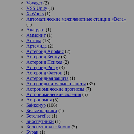
Voyager
(2)
VSS Unity
(1)
X-Works
(1)
Автоматические межпланетные станции «Вега»
(1)
Акацуки
(1)
Аммонит
(1)
Ангара
(13)
Артемида
(2)
Астероид Апофис
(2)
Астероид Бенну
(3)
Астероид Психея
(2)
Астероид Рюгу
(3)
Астероид Фаэтон
(1)
Астероидная защита
(1)
Астероиды и малые планеты
(35)
Астрономические прогнозы
(7)
Астрономические явления
(5)
Астрономия
(5)
Байконур
(106)
Белые карлики
(1)
Бетельгейзе
(1)
Биоспутники
(1)
Биоспутники «Бион»
(5)
Буран
(1)