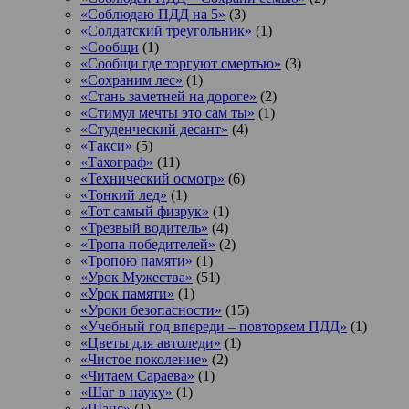
«Соблюдаю ПДД на 5»
(3)
«Солдатский треугольник»
(1)
«Сообщи
(1)
«Сообщи где торгуют смертью»
(3)
«Сохраним лес»
(1)
«Стань заметней на дороге»
(2)
«Стимул мечты это сам ты»
(1)
«Студенческий десант»
(4)
«Такси»
(5)
«Тахограф»
(11)
«Технический осмотр»
(6)
«Тонкий лед»
(1)
«Тот самый физрук»
(1)
«Трезвый водитель»
(4)
«Тропа победителей»
(2)
«Тропою памяти»
(1)
«Урок Мужества»
(51)
«Урок памяти»
(1)
«Уроки безопасности»
(15)
«Учебный год впереди – повторяем ПДД»
(1)
«Цветы для автоледи»
(1)
«Чистое поколение»
(2)
«Читаем Сараева»
(1)
«Шаг в науку»
(1)
«Шанс»
(1)