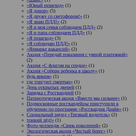
«Юный пешеход»
(1)
«Я донор»
(5)
«Я дружу со светофором!»
(1)
«Я знаю ПДД!»
(2)
«Я и моя семья соблюдаем ПДД»
(2)
«Я и папа соблюдаем ПДД»
(1)
«Я пешеход»
(3)
«Я соблюдаю ПДД!»
(1)
«Ярмарке вакансий»
(2)
Акция «Передай показания с умной платежкой»
(2)
Акция «С флагом на сердце»
(1)
Акция «Собери ребенка в школу»
(1)
будь ярким»
(1)
где торгуют смертью»
(1)
День открытых дверей
(1)
Зарядка с Росгвардией
(1)
Патриотическая акция «Вместе мы сильнее»
(1)
Подмосковные росгвардейцы приступили к
обучению по программе «Росгвардия Драйв»
(1)
Социальный раунд «Трезвый водитель»
(2)
тонкий лёд!»
(1)
Фото-челлендж «Связь поколений»
(2)
Экологическая акция «Чистый берег»
(1)