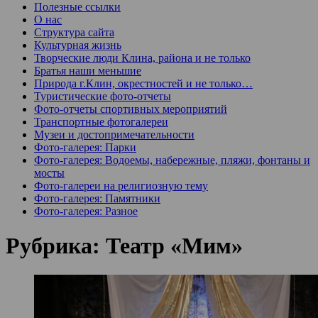
Полезные ссылки
О нас
Структура сайта
Культурная жизнь
Творческие люди Клина, района и не только
Братья наши меньшие
Природа г.Клин, окрестностей и не только…
Туристические фото-отчеты
Фото-отчеты спортивных мероприятий
Транспортные фотогалереи
Музеи и достопримечательности
Фото-галерея: Парки
Фото-галерея: Водоемы, набережные, пляжи, фонтаны и
мосты
Фото-галереи на религиозную тему
Фото-галерея: Памятники
Фото-галерея: Разное
Рубрика:
Театр «Мим»