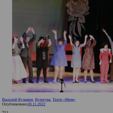
Василий Кузьмин
,
Культура
,
Театр «Мим»
Опубликовано
30.11.2022
752