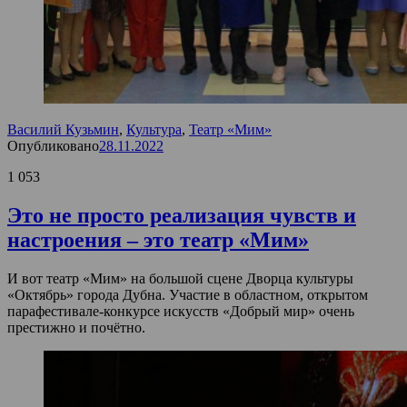
Василий Кузьмин
,
Культура
,
Театр «Мим»
Опубликовано
28.11.2022
1 053
Это не просто реализация чувств и
настроения – это театр «Мим»
И вот театр «Мим» на большой сцене Дворца культуры
«Октябрь» города Дубна. Участие в областном, открытом
парафестивале-конкурсе искусств «Добрый мир» очень
престижно и почётно.