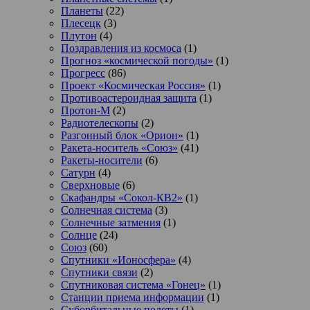
Планеты
(22)
Плесецк
(3)
Плутон
(4)
Поздравления из космоса
(1)
Прогноз «космической погоды»
(1)
Прогресс
(86)
Проект «Космическая Россия»
(1)
Противоастероидная защита
(1)
Протон-М
(2)
Радиотелескопы
(2)
Разгонный блок «Орион»
(1)
Ракета-носитель «Союз»
(41)
Ракеты-носители
(6)
Сатурн
(4)
Сверхновые
(6)
Скафандры «Сокол-КВ2»
(1)
Солнечная система
(3)
Солнечные затмения
(1)
Солнце
(24)
Союз
(60)
Спутники «Ионосфера»
(4)
Спутники связи
(2)
Спутниковая система «Гонец»
(1)
Станции приема информации
(1)
Суборбитальные полеты
(1)