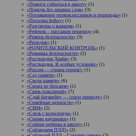
«Помоги собраться в школу»
(1)
«Помочь без лишних слов»
(3)
«Посвящение первоклассников в пешеходы»
(1)
«Посылка бойцу»
(1)
«Разговоры о важном»
(1)
«Ребенок – пассажир пешеход»
(4)
«Ремень безопасности»
(3)
«Рецидив»
(1)
«РОДИТЕЛЬСКИЙ КОНТРОЛЬ»
(1)
«Ромашка безопасности»
(2)
«Росгвардия Драйв»
(3)
«Росгвардия. В особых условиях»
(1)
«Россия — страна героев!»
(1)
«Сад памяти»
(1)
«Свеча памяти»
(6)
«Своих не бросаем»
(1)
«Связь поколений»
(7)
«Сдай батарейку — спаси природу»
(1)
«Семейные ценности»
(1)
«СИМ»
(2)
«Слезь с велосипеда»
(1)
«Сними наушники»
(1)
«Собери ребёнка в школу»
(1)
«Соблюдаем ПДД!»
(2)
«Соблюдай ПДД – Сохрани семью»
(2)