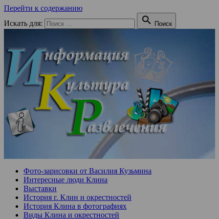
Перейти к содержанию

Искать для:
Поиск
Фото-зарисовки от Василия Кузьмина
Интересные люди Клина
Выставки
История г. Клин и окрестностей
История Клина в фотографиях
Виды Клина и окрестностей