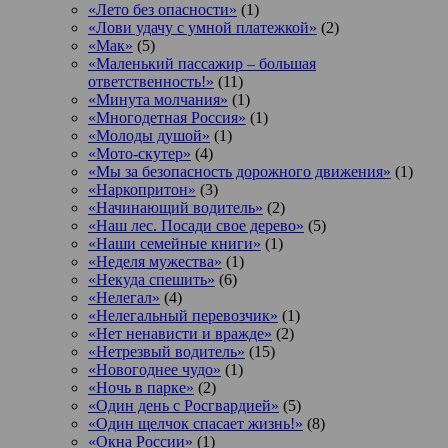
«Лето без опасности»
(1)
«Лови удачу с умной платежкой»
(2)
«Мак»
(5)
«Маленький пассажир – большая
ответственность!»
(11)
«Минута молчания»
(1)
«Многодетная Россия»
(1)
«Молоды душой»
(1)
«Мото-скутер»
(4)
«Мы за безопасность дорожного движения»
(1)
«Наркопритон»
(3)
«Начинающий водитель»
(2)
«Наш лес. Посади свое дерево»
(5)
«Наши семейные книги»
(1)
«Неделя мужества»
(1)
«Некуда спешить»
(6)
«Нелегал»
(4)
«Нелегальный перевозчик»
(1)
«Нет ненависти и вражде»
(2)
«Нетрезвый водитель»
(15)
«Новогоднее чудо»
(1)
«Ночь в парке»
(2)
«Один день с Росгвардией»
(5)
«Один щелчок спасает жизнь!»
(8)
«Окна России»
(1)