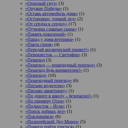
«Опасный груз»
(3)
«Оружие Победы»
(1)
«Оставь автомобиль дома»
(1)
«Осторожно, тонкий лед»
(2)
«От сердца к сердцу»
(17)
«Отчизны славные сыны»
(1)
«Память поколений»
(1)
«Парад у дома ветерана»
(1)
«Парта героя»
(4)
«Передай космический привет!»
(1)
«Перекресток — Светофор»
(3)
«Пешеход
(3)
«Пешеход — пешеходный переход»
(3)
«Пешеход будь внимателен!»
(1)
«Пешеход»
(10)
«Пешеходный переход»
(6)
«Письмо водителю»
(3)
«Письмо защитнику»
(1)
«По дороге в школу – безопасно!»
(1)
«По примеру Отца»
(1)
«Подросток ‒ Игла»
(1)
«Поиск добрых дел»
(1)
«Поклонимся»
(6)
«Полицейский Дед Мороз»
(5)
«Помоги пойти учиться»
(1)