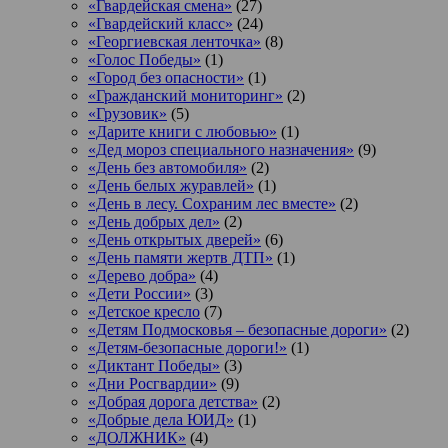
«Гвардейская смена»
(27)
«Гвардейский класс»
(24)
«Георгиевская ленточка»
(8)
«Голос Победы»
(1)
«Город без опасности»
(1)
«Гражданский мониторинг»
(2)
«Грузовик»
(5)
«Дарите книги с любовью»
(1)
«Дед мороз специального назначения»
(9)
«День без автомобиля»
(2)
«День белых журавлей»
(1)
«День в лесу. Сохраним лес вместе»
(2)
«День добрых дел»
(2)
«День открытых дверей»
(6)
«День памяти жертв ДТП»
(1)
«Дерево добра»
(4)
«Дети России»
(3)
«Детское кресло
(7)
«Детям Подмосковья – безопасные дороги»
(2)
«Детям-безопасные дороги!»
(1)
«Диктант Победы»
(3)
«Дни Росгвардии»
(9)
«Добрая дорога детства»
(2)
«Добрые дела ЮИД»
(1)
«ДОЛЖНИК»
(4)