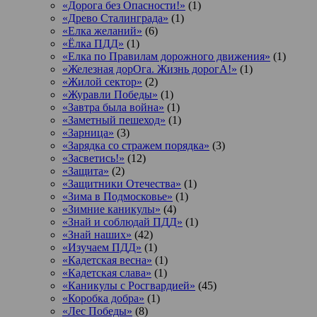
«Дорога без Опасности!»
(1)
«Древо Сталинграда»
(1)
«Елка желаний»
(6)
«Ёлка ПДД»
(1)
«Елка по Правилам дорожного движения»
(1)
«Железная дорОга. Жизнь дорогА!»
(1)
«Жилой сектор»
(2)
«Журавли Победы»
(1)
«Завтра была война»
(1)
«Заметный пешеход»
(1)
«Зарница»
(3)
«Зарядка со стражем порядка»
(3)
«Засветись!»
(12)
«Защита»
(2)
«Защитники Отечества»
(1)
«Зима в Подмосковье»
(1)
«Зимние каникулы»
(4)
«Знай и соблюдай ПДД»
(1)
«Знай наших»
(42)
«Изучаем ПДД»
(1)
«Кадетская весна»
(1)
«Кадетская слава»
(1)
«Каникулы с Росгвардией»
(45)
«Коробка добра»
(1)
«Лес Победы»
(8)