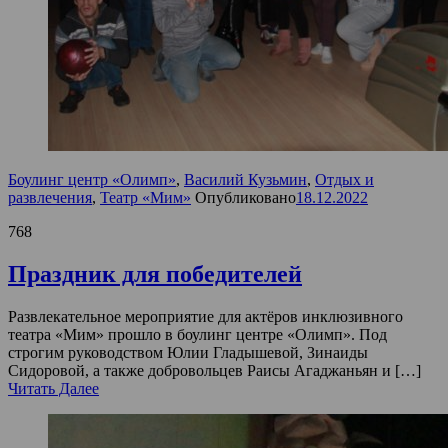
Боулинг центр «Олимп»
,
Василий Кузьмин
,
Отдых и
развлечения
,
Театр «Мим»
Опубликовано
18.12.2022
768
Праздник для победителей
Развлекательное мероприятие для актёров инклюзивного
театра «Мим» прошло в боулинг центре «Олимп». Под
строгим руководством Юлии Гладышевой, Зинаиды
Сидоровой, а также добровольцев Раисы Агаджаньян и […]
Читать Далее