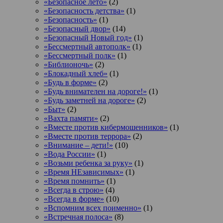
«Безопасное лето»
(2)
«Безопасность детства»
(1)
«Безопасность»
(1)
«Безопасный двор»
(14)
«Безопасный Новый год»
(1)
«Бессмертный автополк»
(1)
«Бессмертный полк»
(1)
«Библионочь»
(2)
«Блокадный хлеб»
(1)
«Будь в форме»
(2)
«Будь внимателен на дороге!»
(1)
«Будь заметней на дороге»
(2)
«Быт»
(2)
«Вахта памяти»
(2)
«Вместе против кибермошенников»
(1)
«Вместе против террора»
(2)
«Внимание – дети!»
(10)
«Вода России»
(1)
«Возьми ребенка за руку»
(1)
«Время НЕзависимых»
(1)
«Время помнить»
(1)
«Всегда в строю»
(4)
«Всегда в форме»
(10)
«Вспомним всех поименно»
(1)
«Встречная полоса»
(8)