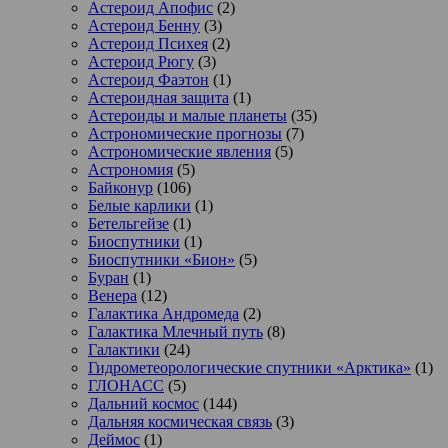
Астероид Апофис
(2)
Астероид Бенну
(3)
Астероид Психея
(2)
Астероид Рюгу
(3)
Астероид Фаэтон
(1)
Астероидная защита
(1)
Астероиды и малые планеты
(35)
Астрономические прогнозы
(7)
Астрономические явления
(5)
Астрономия
(5)
Байконур
(106)
Белые карлики
(1)
Бетельгейзе
(1)
Биоспутники
(1)
Биоспутники «Бион»
(5)
Буран
(1)
Венера
(12)
Галактика Андромеда
(2)
Галактика Млечный путь
(8)
Галактики
(24)
Гидрометеорологические спутники «Арктика»
(1)
ГЛОНАСС
(5)
Дальний космос
(144)
Дальняя космическая связь
(3)
Деймос
(1)