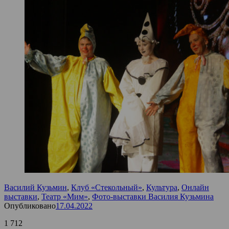
Василий Кузьмин
,
Клуб «Стекольный»
,
Культура
,
Онлайн
выставки
,
Театр «Мим»
,
Фото-выставки Василия Кузьмина
Опубликовано
17.04.2022
1 712