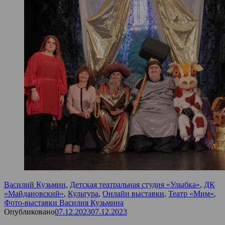
Василий Кузьмин
,
Детская театральная студия «Улыбка»
,
ДК
«Майдановский»
,
Культура
,
Онлайн выставки
,
Театр «Мим»
,
Фото-выставки Василия Кузьмина
Опубликовано
07.12.2023
07.12.2023