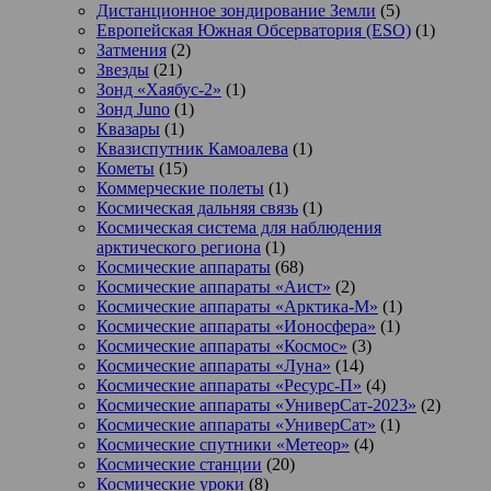
Дистанционное зондирование Земли
(5)
Европейская Южная Обсерватория (ESO)
(1)
Затмения
(2)
Звезды
(21)
Зонд «Хаябус-2»
(1)
Зонд Juno
(1)
Квазары
(1)
Квазиспутник Камоалева
(1)
Кометы
(15)
Коммерческие полеты
(1)
Космическая дальняя связь
(1)
Космическая система для наблюдения
арктического региона
(1)
Космические аппараты
(68)
Космические аппараты «Аист»
(2)
Космические аппараты «Арктика-М»
(1)
Космические аппараты «Ионосфера»
(1)
Космические аппараты «Космос»
(3)
Космические аппараты «Луна»
(14)
Космические аппараты «Ресурс-П»
(4)
Космические аппараты «УниверСат-2023»
(2)
Космические аппараты «УниверСат»
(1)
Космические спутники «Метеор»
(4)
Космические станции
(20)
Космические уроки
(8)