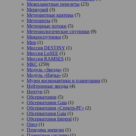
Межпланетные перелеты
(23)
Меркурий
(3)
Метеоритные кратеры
(7)
Метеориты
(3)
Метеорные потоки
(5)
Метеорологические спутники
(9)
Микроспутники
(3)
Мир
(1)
Миссия DESTINY
(1)
Миссия LuSEE
(1)
Миссия RAMSES
(1)
МКС
(259)
Модуль «Звезда»
(1)
Модуль «Наука»
(2)
Музеи космонавтики и планетарии
(1)
Нейтронные звезды
(4)
Нептун
(2)
Обсерватории
(5)
Обсерватории Gaia
(1)
Обсерватория «Спектр-РГ»
(2)
Обсерватория Gaia
(1)
Обсерватория Integral
(1)
Орел
(1)
Передача энергии
(1)
Планетные системы
(1)