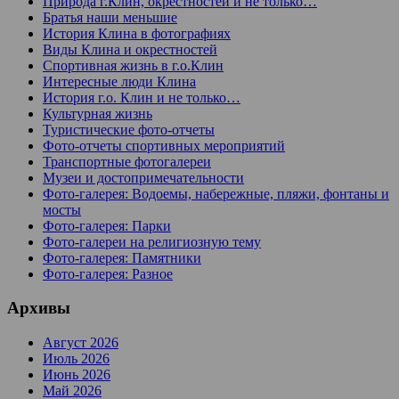
Природа г.Клин, окрестностей и не только…
Братья наши меньшие
История Клина в фотографиях
Виды Клина и окрестностей
Спортивная жизнь в г.о.Клин
Интересные люди Клина
История г.о. Клин и не только…
Культурная жизнь
Туристические фото-отчеты
Фото-отчеты спортивных мероприятий
Транспортные фотогалереи
Музеи и достопримечательности
Фото-галерея: Водоемы, набережные, пляжи, фонтаны и
мосты
Фото-галерея: Парки
Фото-галереи на религиозную тему
Фото-галерея: Памятники
Фото-галерея: Разное
Архивы
Август 2026
Июль 2026
Июнь 2026
Май 2026