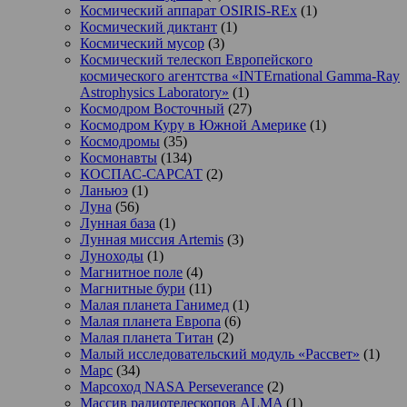
Космический аппарат OSIRIS-REx
(1)
Космический диктант
(1)
Космический мусор
(3)
Космический телескоп Европейского
космического агентства «INTErnational Gamma-Ray
Astrophysics Laboratory»
(1)
Космодром Восточный
(27)
Космодром Куру в Южной Америке
(1)
Космодромы
(35)
Космонавты
(134)
КОСПАС-САРСАТ
(2)
Ланьюэ
(1)
Луна
(56)
Лунная база
(1)
Лунная миссия Artemis
(3)
Луноходы
(1)
Магнитное поле
(4)
Магнитные бури
(11)
Малая планета Ганимед
(1)
Малая планета Европа
(6)
Малая планета Титан
(2)
Малый исследовательский модуль «Рассвет»
(1)
Марс
(34)
Марсоход NASA Perseverance
(2)
Массив радиотелескопов ALMA
(1)