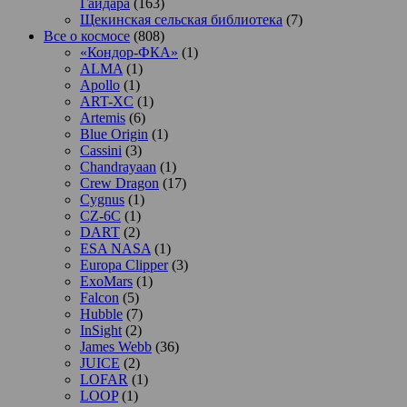
Гайдара
(163)
Щекинская сельская библиотека
(7)
Все о космосе
(808)
«Кондор-ФКА»
(1)
ALMA
(1)
Apollo
(1)
ART-XC
(1)
Artemis
(6)
Blue Origin
(1)
Cassini
(3)
Chandrayaan
(1)
Crew Dragon
(17)
Cygnus
(1)
CZ-6C
(1)
DART
(2)
ESA NASA
(1)
Europa Clipper
(3)
ExoMars
(1)
Falcon
(5)
Hubble
(7)
InSight
(2)
James Webb
(36)
JUICE
(2)
LOFAR
(1)
LOOP
(1)