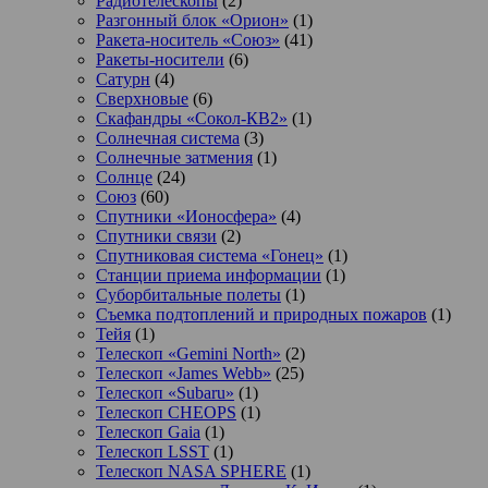
Радиотелескопы
(2)
Разгонный блок «Орион»
(1)
Ракета-носитель «Союз»
(41)
Ракеты-носители
(6)
Сатурн
(4)
Сверхновые
(6)
Скафандры «Сокол-КВ2»
(1)
Солнечная система
(3)
Солнечные затмения
(1)
Солнце
(24)
Союз
(60)
Спутники «Ионосфера»
(4)
Спутники связи
(2)
Спутниковая система «Гонец»
(1)
Станции приема информации
(1)
Суборбитальные полеты
(1)
Съемка подтоплений и природных пожаров
(1)
Тейя
(1)
Телескоп «Gemini North»
(2)
Телескоп «James Webb»
(25)
Телескоп «Subaru»
(1)
Телескоп CHEOPS
(1)
Телескоп Gaia
(1)
Телескоп LSST
(1)
Телескоп NASA SPHERE
(1)