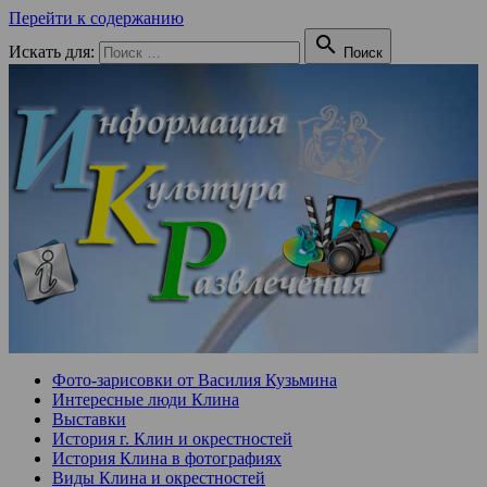
Перейти к содержанию

Искать для:
Поиск
Фото-зарисовки от Василия Кузьмина
Интересные люди Клина
Выставки
История г. Клин и окрестностей
История Клина в фотографиях
Виды Клина и окрестностей