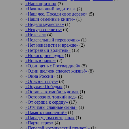
«Наркопритон»
(3)
«Начинающий водитель»
(2)
«Наш лес. Посади свое дерево»
(5)
«Наши семейные книги»
(1)
«Неделя мужества»
(1)
«Некуда спешить»
(6)
«Нелегал»
(4)
«Нелегальный перевозчик»
(1)
«Нет ненависти и вражде»
(2)
«Нетрезвый водитель»
(15)
«Новогоднее чудо»
(1)
«Ночь в парке»
(2)
«Один день с Росгвардией»
(5)
«Один щелчок спасает жизнь!»
(8)
«Окна России»
(1)
«Опасный груз»
(3)
«Оружие Победы»
(1)
«Оставь автомобиль дома»
(1)
«Осторожно, тонкий лед»
(2)
«От сердца к сердцу»
(17)
«Отчизны славные сыны»
(1)
«Память поколений»
(1)
«Парад у дома ветерана»
(1)
«Парта героя»
(4)
«Передай космический привет!»
(1)