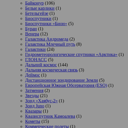
Байконур
(106)
Белые карлики
(1)
Бетельгейзе
(1)
Биоспутники
(1)
Биоспутники «Бион»
(5)
Буран
(1)
Венера
(12)
Галактика Андромеда
(2)
Галактика Млечный путь
(8)
Галактики
(24)
Гидрометеорологические спутники «Арктика»
(1)
ГЛОНАСС
(5)
Дальний космос
(144)
Дальняя космическая связь
(3)
Деймос
(1)
Дистанционное зондирование Земли
(5)
Европейская Южная Обсерватория (ESO)
(1)
Затмения
(2)
Звезды
(21)
Зонд «Хаябус-2»
(1)
Зонд Juno
(1)
Квазары
(1)
Квазиспутник Камоалева
(1)
Кометы
(15)
Коммерческие полеты
(1)