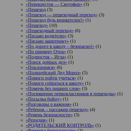
«Перекресток — Светофор»
(3)
«Пешеход
(3)
«Пешеход — пешеходный переход»
(3)
«Пешеход будь внимателен!»
(1)
«Пешеход»
(10)
«Пешеходный переход»
(6)
«Письмо водителю»
(3)
«Письмо защитнику»
(1)
«По дороге в школу – безопасно!»
(1)
«По примеру Отца»
(1)
«Подросток ‒ Игла»
(1)
«Поиск добрых дел»
(1)
«Поклонимся»
(6)
«Полицейский Дед Мороз»
(5)
«Помоги пойти учиться»
(1)
«Помоги собраться в школу»
(1)
«Помочь без лишних слов»
(3)
«Посвящение первоклассников в пешеходы»
(1)
«Посылка бойцу»
(1)
«Разговоры о важном»
(1)
«Ребенок – пассажир пешеход»
(4)
«Ремень безопасности»
(3)
«Рецидив»
(1)
«РОДИТЕЛЬСКИЙ КОНТРОЛЬ»
(1)
«Ромашка безопасности»
(2)