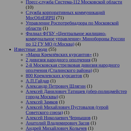
Пресс-служба Система-112 Московской области
(10)
Служба корпоративных коммуникаций
МосОблЕИРЦ
(71)
Управление Роспотребнадзора по Московской
области
(1)
Филиал ФГБУ «Центральное жилищно-
коммунальное управление» Минобороны России
по 12 ГУ МО (г.Москва)
(4)
Известные люди
(55)
«Марш Кремлёвских курсантов»
(1)
2 дивизия народного ополчения
(3)
2-й Московская стрелковая дивизия народного
ополчения (Сталинского района)
(1)
800 Кремлевских курсантов
(3)
А.П.Гайдар
(1)
Александр Петрович Шлягин
(1)
Алексей Данилович Татищев (обер-полицмейстер
города Москвы)
(1)
Алексей Замков
(1)
Алексей Михайлович Пустовалов (герой
Советского союза)
(1)
Алексей Николаевич Чернышов
(1)
Анатолий Владимирович Засов
(1)
Андрей Михайлович Колычев
(1)