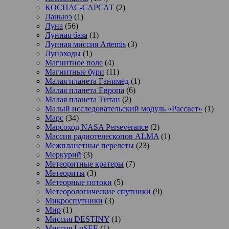
КОСПАС-САРСАТ
(2)
Ланьюэ
(1)
Луна
(56)
Лунная база
(1)
Лунная миссия Artemis
(3)
Луноходы
(1)
Магнитное поле
(4)
Магнитные бури
(11)
Малая планета Ганимед
(1)
Малая планета Европа
(6)
Малая планета Титан
(2)
Малый исследовательский модуль «Рассвет»
(1)
Марс
(34)
Марсоход NASA Perseverance
(2)
Массив радиотелескопов ALMA
(1)
Межпланетные перелеты
(23)
Меркурий
(3)
Метеоритные кратеры
(7)
Метеориты
(3)
Метеорные потоки
(5)
Метеорологические спутники
(9)
Микроспутники
(3)
Мир
(1)
Миссия DESTINY
(1)
Миссия LuSEE
(1)