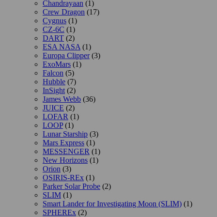
Chandrayaan
(1)
Crew Dragon
(17)
Cygnus
(1)
CZ-6C
(1)
DART
(2)
ESA NASA
(1)
Europa Clipper
(3)
ExoMars
(1)
Falcon
(5)
Hubble
(7)
InSight
(2)
James Webb
(36)
JUICE
(2)
LOFAR
(1)
LOOP
(1)
Lunar Starship
(3)
Mars Express
(1)
MESSENGER
(1)
New Horizons
(1)
Orion
(3)
OSIRIS-REx
(1)
Parker Solar Probe
(2)
SLIM
(1)
Smart Lander for Investigating Moon (SLIM)
(1)
SPHEREx
(2)