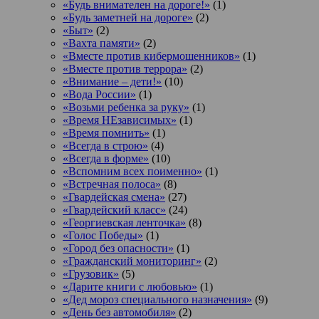
«Будь внимателен на дороге!»
(1)
«Будь заметней на дороге»
(2)
«Быт»
(2)
«Вахта памяти»
(2)
«Вместе против кибермошенников»
(1)
«Вместе против террора»
(2)
«Внимание – дети!»
(10)
«Вода России»
(1)
«Возьми ребенка за руку»
(1)
«Время НЕзависимых»
(1)
«Время помнить»
(1)
«Всегда в строю»
(4)
«Всегда в форме»
(10)
«Вспомним всех поименно»
(1)
«Встречная полоса»
(8)
«Гвардейская смена»
(27)
«Гвардейский класс»
(24)
«Георгиевская ленточка»
(8)
«Голос Победы»
(1)
«Город без опасности»
(1)
«Гражданский мониторинг»
(2)
«Грузовик»
(5)
«Дарите книги с любовью»
(1)
«Дед мороз специального назначения»
(9)
«День без автомобиля»
(2)