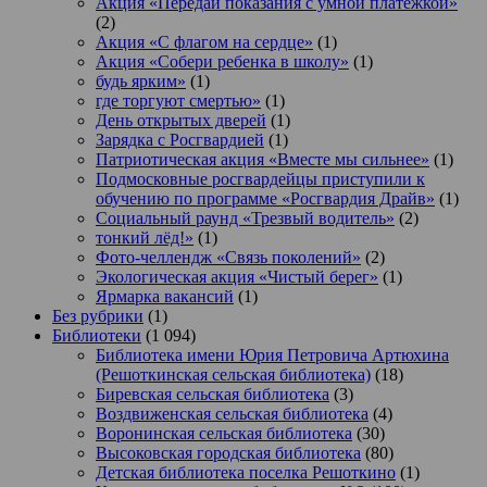
Акция «Передай показания с умной платежкой»
(2)
Акция «С флагом на сердце»
(1)
Акция «Собери ребенка в школу»
(1)
будь ярким»
(1)
где торгуют смертью»
(1)
День открытых дверей
(1)
Зарядка с Росгвардией
(1)
Патриотическая акция «Вместе мы сильнее»
(1)
Подмосковные росгвардейцы приступили к
обучению по программе «Росгвардия Драйв»
(1)
Социальный раунд «Трезвый водитель»
(2)
тонкий лёд!»
(1)
Фото-челлендж «Связь поколений»
(2)
Экологическая акция «Чистый берег»
(1)
Ярмарка вакансий
(1)
Без рубрики
(1)
Библиотеки
(1 094)
Библиотека имени Юрия Петровича Артюхина
(Решоткинская сельская библиотека)
(18)
Биревская сельская библиотека
(3)
Воздвиженская сельская библиотека
(4)
Воронинская сельская библиотека
(30)
Высоковская городская библиотека
(80)
Детская библиотека поселка Решоткино
(1)