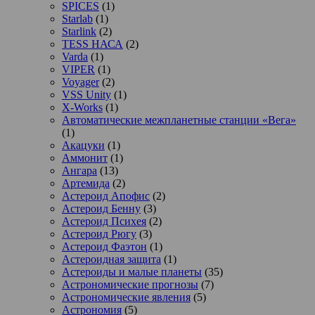
SPICES
(1)
Starlab
(1)
Starlink
(2)
TESS НАСА
(2)
Varda
(1)
VIPER
(1)
Voyager
(2)
VSS Unity
(1)
X-Works
(1)
Автоматические межпланетные станции «Вега»
(1)
Акацуки
(1)
Аммонит
(1)
Ангара
(13)
Артемида
(2)
Астероид Апофис
(2)
Астероид Бенну
(3)
Астероид Психея
(2)
Астероид Рюгу
(3)
Астероид Фаэтон
(1)
Астероидная защита
(1)
Астероиды и малые планеты
(35)
Астрономические прогнозы
(7)
Астрономические явления
(5)
Астрономия
(5)