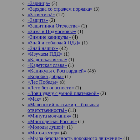
«Зарница»
(3)
«Зарядка со стражем порядка»
(3)
«Засветись!»
(12)
«Защита»
(2)
«Защитники Отечества»
(1)
«Зима в Подмосковье»
(1)
«Зимние каникулы»
(4)
«Знай и соблюдай ПДД»
(1)
«Знай наших»
(42)
«Изучаем ПДД»
(1)
«Кадетская весна»
(1)
«Кадетская слава»
(1)
«Каникулы с Росгвардией»
(45)
«Коробка добра»
(1)
«Лес Победы»
(8)
«Лето без опасности»
(1)
«Лови удачу с умной платежкой»
(2)
«Мак»
(5)
«Маленький пассажир – большая
ответственность!»
(11)
«Минута молчания»
(1)
«Многодетная Россия»
(1)
«Молоды душой»
(1)
«Мото-скутер»
(4)
«Мы за безопасность дорожного движения»
(1)