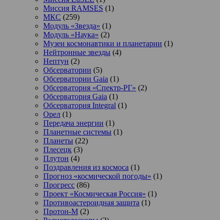
Миссия RAMSES
(1)
МКС
(259)
Модуль «Звезда»
(1)
Модуль «Наука»
(2)
Музеи космонавтики и планетарии
(1)
Нейтронные звезды
(4)
Нептун
(2)
Обсерватории
(5)
Обсерватории Gaia
(1)
Обсерватория «Спектр-РГ»
(2)
Обсерватория Gaia
(1)
Обсерватория Integral
(1)
Орел
(1)
Передача энергии
(1)
Планетные системы
(1)
Планеты
(22)
Плесецк
(3)
Плутон
(4)
Поздравления из космоса
(1)
Прогноз «космической погоды»
(1)
Прогресс
(86)
Проект «Космическая Россия»
(1)
Противоастероидная защита
(1)
Протон-М
(2)