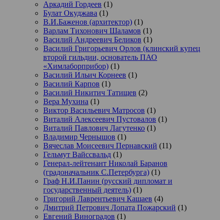
Аркадий Гордеев
(1)
Булат Окуджава
(1)
В.И.Баженов (архитектор)
(1)
Варлам Тихонович Шаламов
(1)
Василий Андреевич Беликов
(1)
Василий Григорьевич Орлов (клинский купец
второй гильдии, основатель ПАО
«Химлаборприбор)
(1)
Василий Ильич Корнеев
(1)
Василий Карпов
(1)
Василий Никитич Татищев
(2)
Вера Мухина
(1)
Виктор Васильевич Матросов
(1)
Виталий Алексеевич Пустовалов
(1)
Виталий Павлович Лагутенко
(1)
Владимир Чернышов
(1)
Вячеслав Моисеевич Пернавский
(11)
Гельмут Вайссвальд
(1)
Генерал-лейтенант Николай Баранов
(градоначальник С.Петербурга)
(1)
Граф Н.И.Панин (русский дипломат и
государственный деятель)
(1)
Григорий Лаврентьевич Кашаев
(4)
Дмитрий Петрович Лопата Пожарский
(1)
Евгений Виноградов
(1)