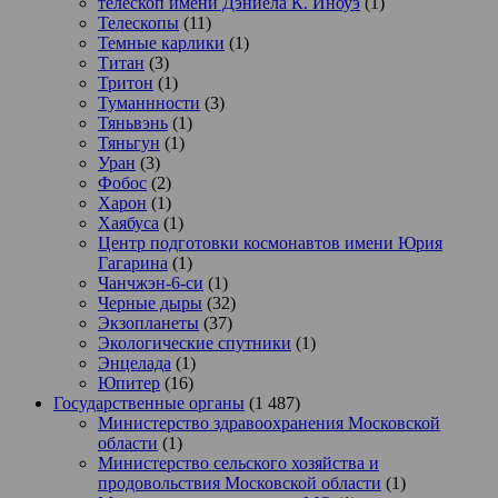
телескоп имени Дэниела К. Иноуэ
(1)
Телескопы
(11)
Темные карлики
(1)
Титан
(3)
Тритон
(1)
Туманнности
(3)
Тяньвэнь
(1)
Тяньгун
(1)
Уран
(3)
Фобос
(2)
Харон
(1)
Хаябуса
(1)
Центр подготовки космонавтов имени Юрия
Гагарина
(1)
Чанчжэн-6-си
(1)
Черные дыры
(32)
Экзопланеты
(37)
Экологические спутники
(1)
Энцелада
(1)
Юпитер
(16)
Государственные органы
(1 487)
Министерство здравоохранения Московской
области
(1)
Министерство сельского хозяйства и
продовольствия Московской области
(1)