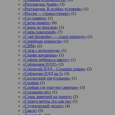
«Росгвардия Драйв»
(3)
«Росгвардия. В особых условиях»
(1)
«Россия — страна героев!»
(1)
«Сад памяти»
(1)
«Свеча памяти»
(6)
«Своих не бросаем»
(1)
«Связь поколений»
(7)
«Сдай батарейку — спаси природу»
(1)
«Семейные ценности»
(1)
«СИМ»
(2)
«Слезь с велосипеда»
(1)
«Сними наушники»
(1)
«Собери ребёнка в школу»
(1)
«Соблюдаем ПДД!»
(2)
«Соблюдай ПДД – Сохрани семью»
(2)
«Соблюдаю ПДД на 5»
(3)
«Солдатский треугольник»
(1)
«Сообщи
(1)
«Сообщи где торгуют смертью»
(3)
«Сохраним лес»
(1)
«Стань заметней на дороге»
(2)
«Стимул мечты это сам ты»
(1)
«Студенческий десант»
(4)
«Такси»
(5)