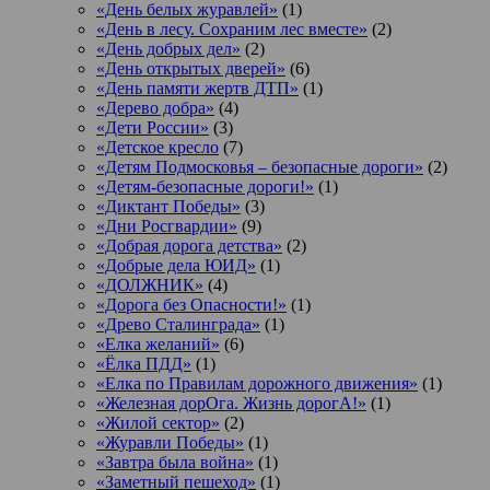
«День белых журавлей»
(1)
«День в лесу. Сохраним лес вместе»
(2)
«День добрых дел»
(2)
«День открытых дверей»
(6)
«День памяти жертв ДТП»
(1)
«Дерево добра»
(4)
«Дети России»
(3)
«Детское кресло
(7)
«Детям Подмосковья – безопасные дороги»
(2)
«Детям-безопасные дороги!»
(1)
«Диктант Победы»
(3)
«Дни Росгвардии»
(9)
«Добрая дорога детства»
(2)
«Добрые дела ЮИД»
(1)
«ДОЛЖНИК»
(4)
«Дорога без Опасности!»
(1)
«Древо Сталинграда»
(1)
«Елка желаний»
(6)
«Ёлка ПДД»
(1)
«Елка по Правилам дорожного движения»
(1)
«Железная дорОга. Жизнь дорогА!»
(1)
«Жилой сектор»
(2)
«Журавли Победы»
(1)
«Завтра была война»
(1)
«Заметный пешеход»
(1)