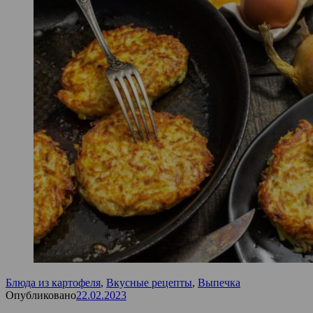
Блюда из картофеля
,
Вкусные рецепты
,
Выпечка
Опубликовано
22.02.2023