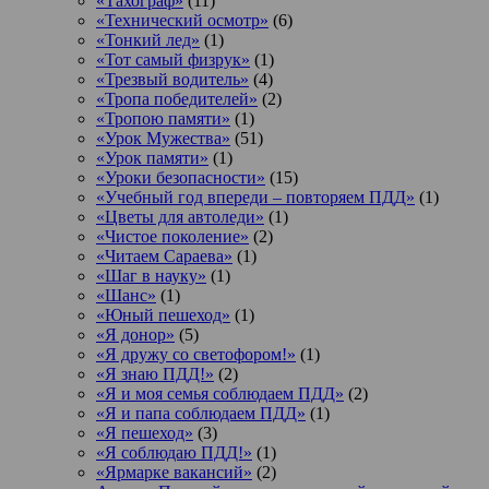
«Тахограф»
(11)
«Технический осмотр»
(6)
«Тонкий лед»
(1)
«Тот самый физрук»
(1)
«Трезвый водитель»
(4)
«Тропа победителей»
(2)
«Тропою памяти»
(1)
«Урок Мужества»
(51)
«Урок памяти»
(1)
«Уроки безопасности»
(15)
«Учебный год впереди – повторяем ПДД»
(1)
«Цветы для автоледи»
(1)
«Чистое поколение»
(2)
«Читаем Сараева»
(1)
«Шаг в науку»
(1)
«Шанс»
(1)
«Юный пешеход»
(1)
«Я донор»
(5)
«Я дружу со светофором!»
(1)
«Я знаю ПДД!»
(2)
«Я и моя семья соблюдаем ПДД»
(2)
«Я и папа соблюдаем ПДД»
(1)
«Я пешеход»
(3)
«Я соблюдаю ПДД!»
(1)
«Ярмарке вакансий»
(2)