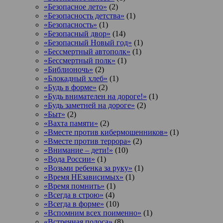
«Безопасное лето»
(2)
«Безопасность детства»
(1)
«Безопасность»
(1)
«Безопасный двор»
(14)
«Безопасный Новый год»
(1)
«Бессмертный автополк»
(1)
«Бессмертный полк»
(1)
«Библионочь»
(2)
«Блокадный хлеб»
(1)
«Будь в форме»
(2)
«Будь внимателен на дороге!»
(1)
«Будь заметней на дороге»
(2)
«Быт»
(2)
«Вахта памяти»
(2)
«Вместе против кибермошенников»
(1)
«Вместе против террора»
(2)
«Внимание – дети!»
(10)
«Вода России»
(1)
«Возьми ребенка за руку»
(1)
«Время НЕзависимых»
(1)
«Время помнить»
(1)
«Всегда в строю»
(4)
«Всегда в форме»
(10)
«Вспомним всех поименно»
(1)
«Встречная полоса»
(8)