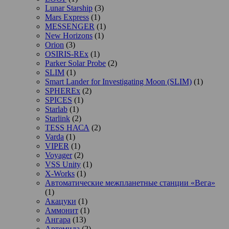
Lunar Starship
(3)
Mars Express
(1)
MESSENGER
(1)
New Horizons
(1)
Orion
(3)
OSIRIS-REx
(1)
Parker Solar Probe
(2)
SLIM
(1)
Smart Lander for Investigating Moon (SLIM)
(1)
SPHEREx
(2)
SPICES
(1)
Starlab
(1)
Starlink
(2)
TESS НАСА
(2)
Varda
(1)
VIPER
(1)
Voyager
(2)
VSS Unity
(1)
X-Works
(1)
Автоматические межпланетные станции «Вега»
(1)
Акацуки
(1)
Аммонит
(1)
Ангара
(13)
Артемида
(2)