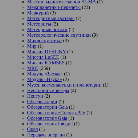
Массив радиотелескопов ALMA
(1)
Межпланетные перелеты
(23)
Меркурий
(3)
Метеоритные кратеры
(7)
Метеориты
(3)
Метеорные потоки
(5)
Метеорологические спутники
(9)
Микроспутники
(3)
Мир
(1)
Миссия DESTINY
(1)
Миссия LuSEE
(1)
Миссия RAMSES
(1)
МКС
(259)
Модуль «Звезда»
(1)
Модуль «Наука»
(2)
Музеи космонавтики и планетарии
(1)
Нейтронные звезды
(4)
Нептун
(2)
Обсерватории
(5)
Обсерватории Gaia
(1)
Обсерватория «Спектр-РГ»
(2)
Обсерватория Gaia
(1)
Обсерватория Integral
(1)
Орел
(1)
Передача энергии
(1)