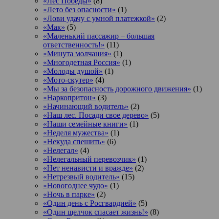
«Лес Победы»
(8)
«Лето без опасности»
(1)
«Лови удачу с умной платежкой»
(2)
«Мак»
(5)
«Маленький пассажир – большая
ответственность!»
(11)
«Минута молчания»
(1)
«Многодетная Россия»
(1)
«Молоды душой»
(1)
«Мото-скутер»
(4)
«Мы за безопасность дорожного движения»
(1)
«Наркопритон»
(3)
«Начинающий водитель»
(2)
«Наш лес. Посади свое дерево»
(5)
«Наши семейные книги»
(1)
«Неделя мужества»
(1)
«Некуда спешить»
(6)
«Нелегал»
(4)
«Нелегальный перевозчик»
(1)
«Нет ненависти и вражде»
(2)
«Нетрезвый водитель»
(15)
«Новогоднее чудо»
(1)
«Ночь в парке»
(2)
«Один день с Росгвардией»
(5)
«Один щелчок спасает жизнь!»
(8)