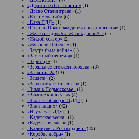
«Дорога без Опасности!»
(1)
«Древо Сталинграда»
(1)
«Елка желаний»
(6)
«Ёлка ПДД»
(1)
«Елка по Правилам дорожного движения»
(1)
«Железная дорОга. Жизнь дорогА!»
(1)
«Жилой сектор»
(2)
«Журавли Победы»
(1)
«Завтра была война»
(1)
«Заметный пешеход»
(1)
«Зарница»
(3)
«Зарядка со стражем порядка»
(3)
«Засветись!»
(12)
«Защита»
(2)
«Защитники Отечества»
(1)
«Зима в Подмосковье»
(1)
«Зимние каникулы»
(4)
«Знай и соблюдай ПДД»
(1)
«Знай наших»
(42)
«Изучаем ПДД»
(1)
«Кадетская весна»
(1)
«Кадетская слава»
(1)
«Каникулы с Росгвардией»
(45)
«Коробка добра»
(1)