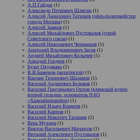
А.П.Гайдар
(1)
Александр Петрович Шлягин
(1)
Алексей Данилович Татищев (обер-полицмейстер
города Москвы)
(1)
Алексей Замков
(1)
Алексей Михайлович Пустовалов (герой
Советского союза)
(1)
Алексей Николаевич Чернышов
(1)
Анатолий Владимирович Засов
(1)
Андрей Михайлович Колычев
(1)
Аркадий Гордеев
(1)
Булат Окуджава
(1)
В.И.Баженов (архитектор)
(1)
Варлам Тихонович Шаламов
(1)
Василий Андреевич Беликов
(1)
Василий Григорьевич Орлов (клинский купец
второй гильдии, основатель ПАО
«Химлаборприбор)
(1)
Василий Ильич Корнеев
(1)
Василий Карпов
(1)
Василий Никитич Татищев
(2)
Вера Мухина
(1)
Виктор Васильевич Матросов
(1)
Виталий Алексеевич Пустовалов
(1)
Виталий Павлович Лагутенко
(1)