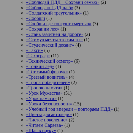
«Соблюдай ПДД – Сохрани семью»
(2)
«Соблюдаю ПДД на 5»
(3)
«Солдатский треугольник»
(1)
«Сообщи
(1)
«Сообщи где торгуют смертью»
(3)
«Сохраним лес»
(1)
«Стань заметней на дороге»
(2)
«Стимул мечты это сам ты»
(1)
«Студенческий десант»
(4)
«Такси»
(5)
«Тахограф»
(11)
«Технический осмотр»
(6)
«Тонкий лед»
(1)
«Тот самый физрук»
(1)
«Трезвый водитель»
(4)
«Тропа победителей»
(2)
«Тропою памяти»
(1)
«Урок Мужества»
(51)
«Урок памяти»
(1)
«Уроки безопасности»
(15)
«Учебный год впереди – повторяем ПДД»
(1)
«Цветы для автоледи»
(1)
«Чистое поколение»
(2)
«Читаем Сараева»
(1)
«Шаг в науку»
(1)