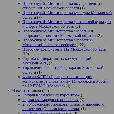
Пресс-служба Министерства имущественных
отношений Московской области
(1)
Пресс-служба Министерства культуры Московской
области
(7)
Пресс-служба Министерства физической культуры
и спорта Московской области
(3)
Пресс-служба Министерства экологии и
природопользования Московской области
(2)
Пресс-служба Министерства энергетики
Московской области сообщает
(122)
Пресс-служба Система-112 Московской области
(10)
Служба корпоративных коммуникаций
МосОблЕИРЦ
(71)
Управление Роспотребнадзора по Московской
области
(1)
Филиал ФГБУ «Центральное жилищно-
коммунальное управление» Минобороны России
по 12 ГУ МО (г.Москва)
(4)
Известные люди
(55)
«Марш Кремлёвских курсантов»
(1)
2 дивизия народного ополчения
(3)
2-й Московская стрелковая дивизия народного
ополчения (Сталинского района)
(1)
800 Кремлевских курсантов
(3)