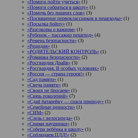
«Помоги пойти учиться»
(1)
«Помоги собраться в школу»
(1)
«Помочь без лишних слов»
(3)
«Посвящение первоклассников в пешеходы»
(1)
«Посылка бойцу»
(1)
«Разговоры о важном»
(1)
«Ребенок – пассажир пешеход»
(4)
«Ремень безопасности»
(3)
«Рецидив»
(1)
«РОДИТЕЛЬСКИЙ КОНТРОЛЬ»
(1)
«Ромашка безопасности»
(2)
«Росгвардия Драйв»
(3)
«Росгвардия. В особых условиях»
(1)
«Россия — страна героев!»
(1)
«Сад памяти»
(1)
«Свеча памяти»
(6)
«Своих не бросаем»
(1)
«Связь поколений»
(7)
«Сдай батарейку — спаси природу»
(1)
«Семейные ценности»
(1)
«СИМ»
(2)
«Слезь с велосипеда»
(1)
«Сними наушники»
(1)
«Собери ребёнка в школу»
(1)
«Соблюдаем ПДД!»
(2)