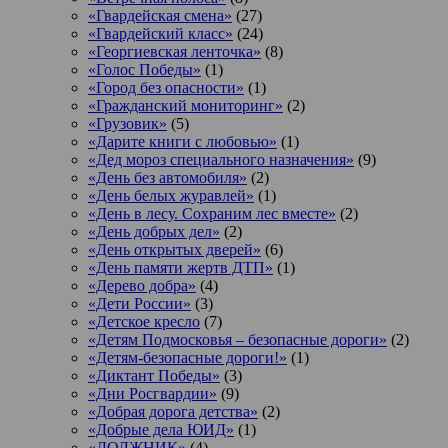
«Гвардейская смена»
(27)
«Гвардейский класс»
(24)
«Георгиевская ленточка»
(8)
«Голос Победы»
(1)
«Город без опасности»
(1)
«Гражданский мониторинг»
(2)
«Грузовик»
(5)
«Дарите книги с любовью»
(1)
«Дед мороз специального назначения»
(9)
«День без автомобиля»
(2)
«День белых журавлей»
(1)
«День в лесу. Сохраним лес вместе»
(2)
«День добрых дел»
(2)
«День открытых дверей»
(6)
«День памяти жертв ДТП»
(1)
«Дерево добра»
(4)
«Дети России»
(3)
«Детское кресло
(7)
«Детям Подмосковья – безопасные дороги»
(2)
«Детям-безопасные дороги!»
(1)
«Диктант Победы»
(3)
«Дни Росгвардии»
(9)
«Добрая дорога детства»
(2)
«Добрые дела ЮИД»
(1)
«ДОЛЖНИК»
(4)