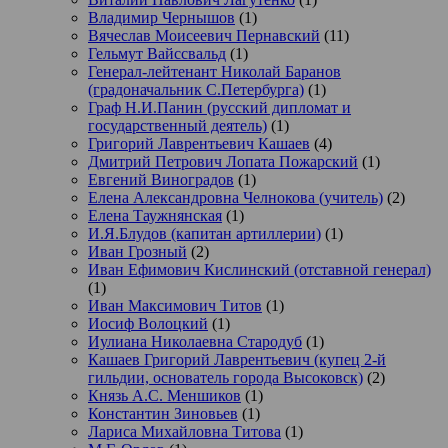
Владимир Чернышов
(1)
Вячеслав Моисеевич Пернавский
(11)
Гельмут Вайссвальд
(1)
Генерал-лейтенант Николай Баранов
(градоначальник С.Петербурга)
(1)
Граф Н.И.Панин (русский дипломат и
государственный деятель)
(1)
Григорий Лаврентьевич Кашаев
(4)
Дмитрий Петрович Лопата Пожарский
(1)
Евгений Виноградов
(1)
Елена Александровна Челнокова (учитель)
(2)
Елена Таужнянская
(1)
И.Я.Блудов (капитан артиллерии)
(1)
Иван Грозный
(2)
Иван Ефимович Кислинский (отставной генерал)
(1)
Иван Максимович Титов
(1)
Иосиф Волоцкий
(1)
Иулиана Николаевна Стародуб
(1)
Кашаев Григорий Лаврентьевич (купец 2-й
гильдии, основатель города Высоковск)
(2)
Князь А.С. Меншиков
(1)
Константин Зиновьев
(1)
Лариса Михайловна Титова
(1)