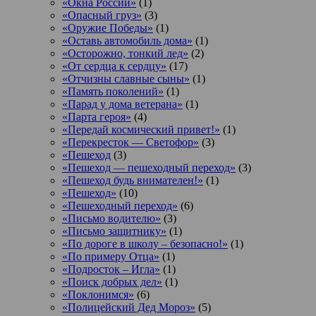
«Окна России»
(1)
«Опасный груз»
(3)
«Оружие Победы»
(1)
«Оставь автомобиль дома»
(1)
«Осторожно, тонкий лед»
(2)
«От сердца к сердцу»
(17)
«Отчизны славные сыны»
(1)
«Память поколений»
(1)
«Парад у дома ветерана»
(1)
«Парта героя»
(4)
«Передай космический привет!»
(1)
«Перекресток — Светофор»
(3)
«Пешеход
(3)
«Пешеход — пешеходный переход»
(3)
«Пешеход будь внимателен!»
(1)
«Пешеход»
(10)
«Пешеходный переход»
(6)
«Письмо водителю»
(3)
«Письмо защитнику»
(1)
«По дороге в школу – безопасно!»
(1)
«По примеру Отца»
(1)
«Подросток ‒ Игла»
(1)
«Поиск добрых дел»
(1)
«Поклонимся»
(6)
«Полицейский Дед Мороз»
(5)