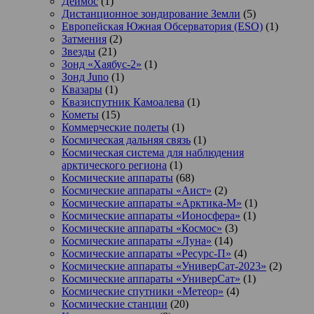
Деймос
(1)
Дистанционное зондирование Земли
(5)
Европейская Южная Обсерватория (ESO)
(1)
Затмения
(2)
Звезды
(21)
Зонд «Хаябус-2»
(1)
Зонд Juno
(1)
Квазары
(1)
Квазиспутник Камоалева
(1)
Кометы
(15)
Коммерческие полеты
(1)
Космическая дальняя связь
(1)
Космическая система для наблюдения
арктического региона
(1)
Космические аппараты
(68)
Космические аппараты «Аист»
(2)
Космические аппараты «Арктика-М»
(1)
Космические аппараты «Ионосфера»
(1)
Космические аппараты «Космос»
(3)
Космические аппараты «Луна»
(14)
Космические аппараты «Ресурс-П»
(4)
Космические аппараты «УниверСат-2023»
(2)
Космические аппараты «УниверСат»
(1)
Космические спутники «Метеор»
(4)
Космические станции
(20)