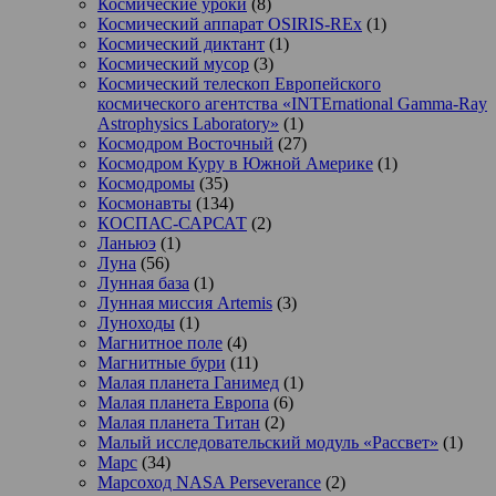
Космические уроки
(8)
Космический аппарат OSIRIS-REx
(1)
Космический диктант
(1)
Космический мусор
(3)
Космический телескоп Европейского
космического агентства «INTErnational Gamma-Ray
Astrophysics Laboratory»
(1)
Космодром Восточный
(27)
Космодром Куру в Южной Америке
(1)
Космодромы
(35)
Космонавты
(134)
КОСПАС-САРСАТ
(2)
Ланьюэ
(1)
Луна
(56)
Лунная база
(1)
Лунная миссия Artemis
(3)
Луноходы
(1)
Магнитное поле
(4)
Магнитные бури
(11)
Малая планета Ганимед
(1)
Малая планета Европа
(6)
Малая планета Титан
(2)
Малый исследовательский модуль «Рассвет»
(1)
Марс
(34)
Марсоход NASA Perseverance
(2)