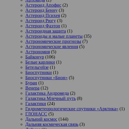
Астероид Апофис
(2)
Астероид Бенну
(3)
Астероид Психея
(2)
Астероид Рюгу
(3)
Астероид Фаэтон
(1)
Астероидная защита
(1)
Астероиды и малые планеты
(35)
Астрономические прогнозы
(7)
Астрономические явления
(5)
Астрономия
(5)
Байконур
(106)
Белые карлики
(1)
Бетельгейзе
(1)
Биоспутники
(1)
Биоспутники «Бион»
(5)
Буран
(1)
Венера
(12)
Галактика Андромеда
(2)
Галактика Млечный путь
(8)
Галактики
(24)
Гидрометеорологические спутники «Арктика»
(1)
ГЛОНАСС
(5)
Дальний космос
(144)
Дальняя космическая связь
(3)