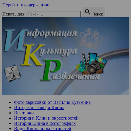
Перейти к содержанию

Искать для:
Поиск
Фото-зарисовки от Василия Кузьмина
Интересные люди Клина
Выставки
История г. Клин и окрестностей
История Клина в фотографиях
Виды Клина и окрестностей