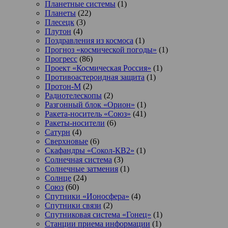
Планетные системы
(1)
Планеты
(22)
Плесецк
(3)
Плутон
(4)
Поздравления из космоса
(1)
Прогноз «космической погоды»
(1)
Прогресс
(86)
Проект «Космическая Россия»
(1)
Противоастероидная защита
(1)
Протон-М
(2)
Радиотелескопы
(2)
Разгонный блок «Орион»
(1)
Ракета-носитель «Союз»
(41)
Ракеты-носители
(6)
Сатурн
(4)
Сверхновые
(6)
Скафандры «Сокол-КВ2»
(1)
Солнечная система
(3)
Солнечные затмения
(1)
Солнце
(24)
Союз
(60)
Спутники «Ионосфера»
(4)
Спутники связи
(2)
Спутниковая система «Гонец»
(1)
Станции приема информации
(1)