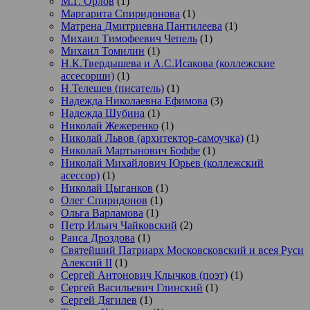
М.Г. Орлов
(1)
Маргарита Спиридонова
(1)
Матрена Дмитриевна Пантилеева
(1)
Михаил Тимофеевич Чепель
(1)
Михаил Томилин
(1)
Н.К.Твердышева и А.С.Исакова (коллежские
ассесорши)
(1)
Н.Телешев (писатель)
(1)
Надежда Николаевна Ефимова
(3)
Надежда Шубина
(1)
Николай Жежеренко
(1)
Николай Львов (архитектор-самоучка)
(1)
Николай Мартынович Боффе
(1)
Николай Михайлович Юрьев (коллежский
асессор)
(1)
Николай Цыганков
(1)
Олег Спиридонов
(1)
Ольга Варламова
(1)
Петр Ильич Чайковский
(2)
Раиса Дроздова
(1)
Святейший Патриарх Московсковский и всея Руси
Алексий II
(1)
Сергей Антонович Клычков (поэт)
(1)
Сергей Васильевич Глинский
(1)
Сергей Дягилев
(1)