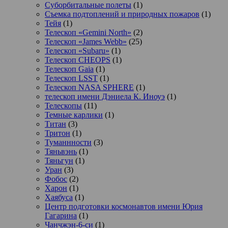
Суборбитальные полеты
(1)
Съемка подтоплений и природных пожаров
(1)
Тейя
(1)
Телескоп «Gemini North»
(2)
Телескоп «James Webb»
(25)
Телескоп «Subaru»
(1)
Телескоп CHEOPS
(1)
Телескоп Gaia
(1)
Телескоп LSST
(1)
Телескоп NASA SPHERE
(1)
телескоп имени Дэниела К. Иноуэ
(1)
Телескопы
(11)
Темные карлики
(1)
Титан
(3)
Тритон
(1)
Туманнности
(3)
Тяньвэнь
(1)
Тяньгун
(1)
Уран
(3)
Фобос
(2)
Харон
(1)
Хаябуса
(1)
Центр подготовки космонавтов имени Юрия
Гагарина
(1)
Чанчжэн-6-си
(1)