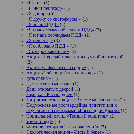
«Шанс»
(1)
«Юный пешеход»
(1)
«Я донор»
(5)
«Я дружу со светофором!»
(1)
«Я знаю ПДД!»
(2)
«Я и моя семья соблюдаем ПДД»
(2)
«Я и папа соблюдаем ПДД»
(1)
«Я пешеход»
(3)
«Я соблюдаю ПДД!»
(1)
«Ярмарке вакансий»
(2)
Акция «Передай показания с умной платежкой»
(2)
Акция «С флагом на сердце»
(1)
Акция «Собери ребенка в школу»
(1)
будь ярким»
(1)
где торгуют смертью»
(1)
День открытых дверей
(1)
Зарядка с Росгвардией
(1)
Патриотическая акция «Вместе мы сильнее»
(1)
Подмосковные росгвардейцы приступили к
обучению по программе «Росгвардия Драйв»
(1)
Социальный раунд «Трезвый водитель»
(2)
тонкий лёд!»
(1)
Фото-челлендж «Связь поколений»
(2)
Экологическая акция «Чистый берег»
(1)