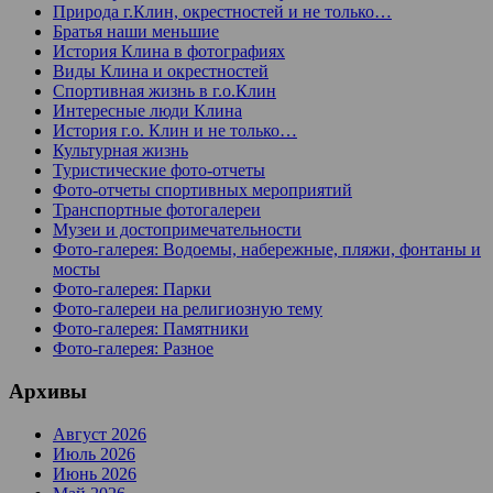
Природа г.Клин, окрестностей и не только…
Братья наши меньшие
История Клина в фотографиях
Виды Клина и окрестностей
Спортивная жизнь в г.о.Клин
Интересные люди Клина
История г.о. Клин и не только…
Культурная жизнь
Туристические фото-отчеты
Фото-отчеты спортивных мероприятий
Транспортные фотогалереи
Музеи и достопримечательности
Фото-галерея: Водоемы, набережные, пляжи, фонтаны и
мосты
Фото-галерея: Парки
Фото-галереи на религиозную тему
Фото-галерея: Памятники
Фото-галерея: Разное
Архивы
Август 2026
Июль 2026
Июнь 2026