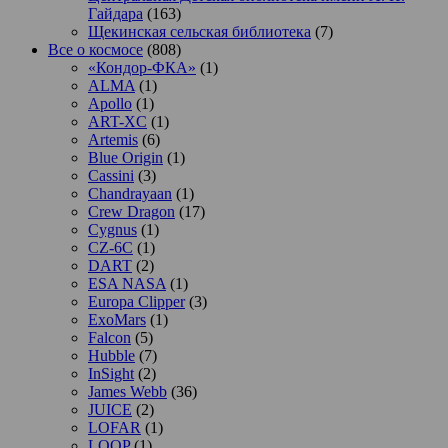
Гайдара
(163)
Щекинская сельская библиотека
(7)
Все о космосе
(808)
«Кондор-ФКА»
(1)
ALMA
(1)
Apollo
(1)
ART-XC
(1)
Artemis
(6)
Blue Origin
(1)
Cassini
(3)
Chandrayaan
(1)
Crew Dragon
(17)
Cygnus
(1)
CZ-6C
(1)
DART
(2)
ESA NASA
(1)
Europa Clipper
(3)
ExoMars
(1)
Falcon
(5)
Hubble
(7)
InSight
(2)
James Webb
(36)
JUICE
(2)
LOFAR
(1)
LOOP
(1)