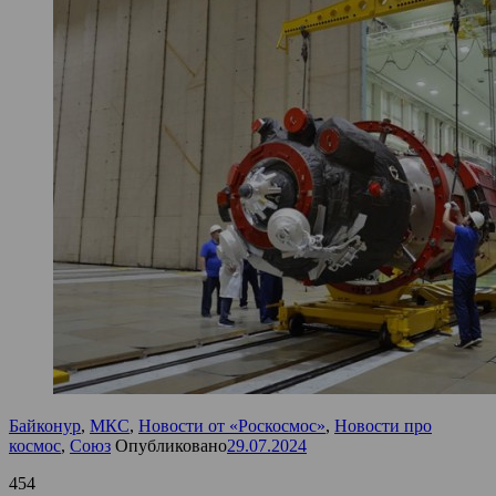
Байконур
,
МКС
,
Новости от «Роскосмос»
,
Новости про
космос
,
Союз
Опубликовано
29.07.2024
454