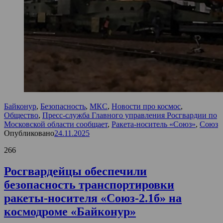
Байконур
,
Безопасность
,
МКС
,
Новости про космос
,
Общество
,
Пресс-служба Главного управления Росгвардии по
Московской области сообщает
,
Ракета-носитель «Союз»
,
Союз
Опубликовано
24.11.2025
266
Росгвардейцы обеспечили
безопасность транспортировки
ракеты-носителя «Союз-2.1б» на
космодроме «Байконур»