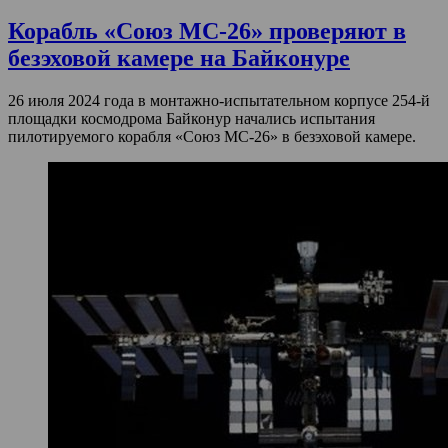
Корабль «Союз МС-26» проверяют в
безэховой камере на Байконуре
26 июля 2024 года в монтажно-испытательном корпусе 254-й
площадки космодрома Байконур начались испытания
пилотируемого корабля «Союз МС-26» в безэховой камере.