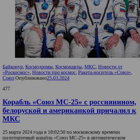
Байконур
,
Космодромы
,
Космонавты
,
МКС
,
Новости от
«Роскосмос»
,
Новости про космос
,
Ракета-носитель «Союз»
,
Союз
Опубликовано
25.03.2024
477
Корабль «Союз МС-25» с россиянином,
белоруской и американкой причалил к
МКС
25 марта 2024 года в 18:02:50 по московскому времени
пилотируемый корабль «Союз МС-25» в автоматическом