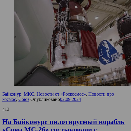
Байконур
,
МКС
,
Новости от «Роскосмос»
,
Новости про
космос
,
Союз
Опубликовано
02.09.2024
413
На Байконуре пилотируемый корабль
«Союз МС-26» состыковали с