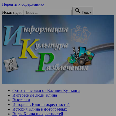
Перейти к содержанию

Искать для:
Поиск
Фото-зарисовки от Василия Кузьмина
Интересные люди Клина
Выставки
История г. Клин и окрестностей
История Клина в фотографиях
Виды Клина и окрестностей