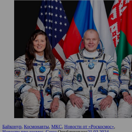
Байконур
,
Космонавты
,
МКС
,
Новости от «Роскосмос»
,
Новости про космос
,
Союз
Опубликовано
21.03.2024