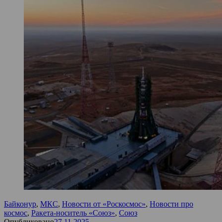
Байконур
,
МКС
,
Новости от «Роскосмос»
,
Новости про
космос
,
Ракета-носитель «Союз»
,
Союз
Опубликовано
27.11.2025