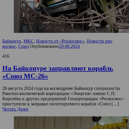
Байконур
,
МКС
,
Новости от «Роскосмос»
,
Новости про
космос
,
Союз
Опубликовано
29.08.2024
416
На Байконуре заправляют корабль
«Союз МС-26»
28 августа 2024 года на космодроме Байконур специалисты
Ракетно-космической корпорации «Энергия» имени С.П.
Королёва и других предприятий Госкорпорации «Роскосмос»
приступили к заправке пилотируемого корабля «Союз […]
Читать Далее