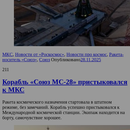
МКС
,
Новости от «Роскосмос»
,
Новости про космос
,
Ракета-
носитель «Союз»
,
Союз
Опубликовано
28.11.2025
211
Корабль «Союз МС-28» пристыковался
к МКС
Ракета космического назначения стартовала в штатном
режиме, без замечаний. Корабль успешно пристыковался к
Международной космической станции. Экипаж находится на
борту, самочувствие хорошее.