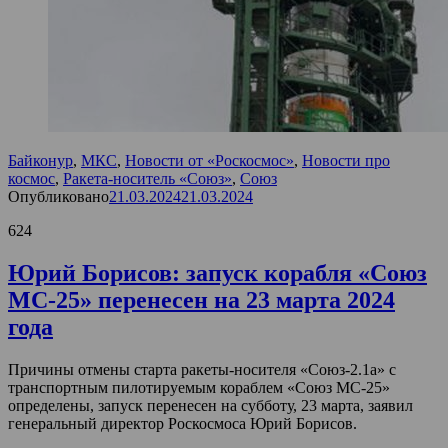
Байконур
,
МКС
,
Новости от «Роскосмос»
,
Новости про
космос
,
Ракета-носитель «Союз»
,
Союз
Опубликовано
21.03.2024
21.03.2024
624
Юрий Борисов: запуск корабля «Союз
МС-25» перенесен на 23 марта 2024
года
Причины отмены старта ракеты-носителя «Союз-2.1а» с
транспортным пилотируемым кораблем «Союз МС-25»
определены, запуск перенесен на субботу, 23 марта, заявил
генеральный директор Роскосмоса Юрий Борисов.