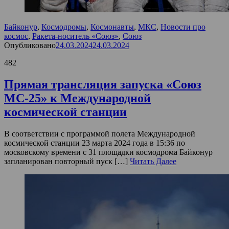
Байконур
,
Космодромы
,
Космонавты
,
МКС
,
Новости про
космос
,
Ракета-носитель «Союз»
,
Союз
Опубликовано
24.03.2024
24.03.2024
482
Прямая трансляция запуска «Союз
МС-25» к Международной
космической станции
В соответствии с программой полета Международной
космической станции 23 марта 2024 года в 15:36 по
московскому времени с 31 площадки космодрома Байконур
запланирован повторный пуск […]
Читать Далее