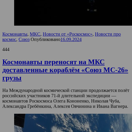
Космонавты
,
МКС
,
Новости от «Роскосмос»
,
Новости про
космос
,
Союз
Опубликовано
16.09.2024
444
Космонавты переносят на МКС
доставленные кораблём «Союз МС-26»
грузы
На Международной космической станции продолжается полёт
российских участников 71-й длительной экспедиции —
космонавтов Роскосмоса Олега Кононенко, Николая Чуба,
Александра Гребёнкина, Алексея Овчинина и Ивана Вагнера.