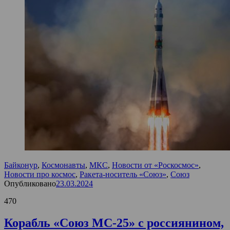
Байконур
,
Космонавты
,
МКС
,
Новости от «Роскосмос»
,
Новости про космос
,
Ракета-носитель «Союз»
,
Союз
Опубликовано
23.03.2024
470
Корабль «Союз МС-25» с россиянином,