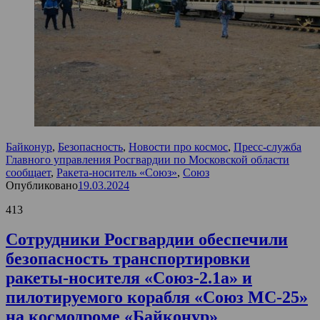
Байконур
,
Безопасность
,
Новости про космос
,
Пресс-служба
Главного управления Росгвардии по Московской области
сообщает
,
Ракета-носитель «Союз»
,
Союз
Опубликовано
19.03.2024
413
Сотрудники Росгвардии обеспечили
безопасность транспортировки
ракеты-носителя «Союз-2.1а» и
пилотируемого корабля «Союз МС-25»
на космодроме «Байконур»