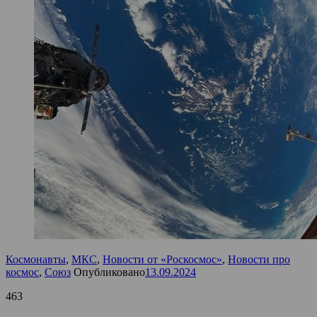
Космонавты
,
МКС
,
Новости от «Роскосмос»
,
Новости про
космос
,
Союз
Опубликовано
13.09.2024
463