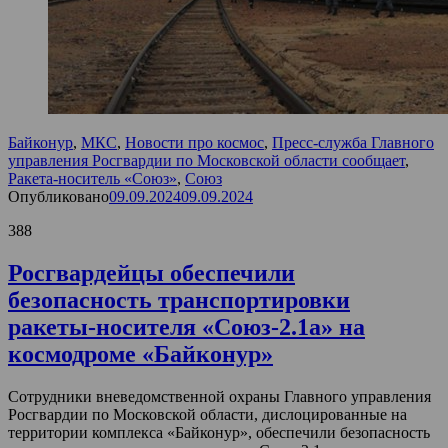
Байконур
,
МКС
,
Новости про космос
,
Пресс-служба Главного
управления Росгвардии по Московской области сообщает
,
Ракета-носитель «Союз»
,
Союз
Опубликовано
09.09.2024
09.09.2024
388
Росгвардейцы обеспечили
безопасность транспортировки
ракеты-носителя «Союз-2.1а» на
космодроме «Байконур»
Сотрудники вневедомственной охраны Главного управления
Росгвардии по Московской области, дислоцированные на
территории комплекса «Байконур», обеспечили безопасность