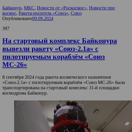
Байконур
,
МКС
,
Новости от «Роскосмос»
,
Новости про
космос
,
Ракета-носитель «Союз»
,
Союз
Опубликовано
09.09.2024
397
На стартовый комплекс Байконура
вывезли ракету «Союз-2.1а» с
пилотируемым кораблём «Союз
МС-26»
8 сентября 2024 года ракета космического назначения
«Союз-2.1а» с пилотируемым кораблём «Союз МС-26» была
транспортирована на стартовый комплекс 31-й площадки
космодрома Байконур.