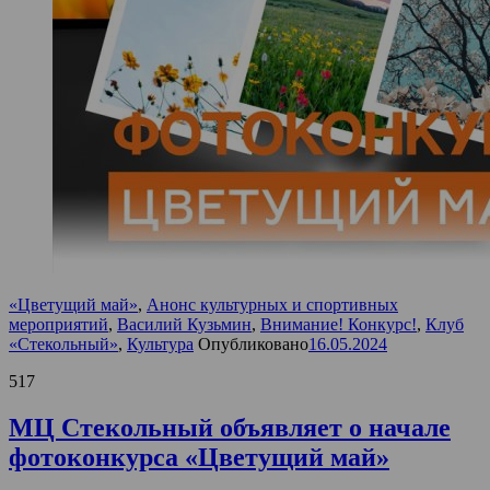
«Цветущий май»
,
Анонс культурных и спортивных
мероприятий
,
Василий Кузьмин
,
Внимание! Конкурс!
,
Клуб
«Стекольный»
,
Культура
Опубликовано
16.05.2024
517
МЦ Стекольный объявляет о начале
фотоконкурса «Цветущий май»