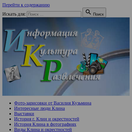
Перейти к содержанию

Искать для:
Поиск
Фото-зарисовки от Василия Кузьмина
Интересные люди Клина
Выставки
История г. Клин и окрестностей
История Клина в фотографиях
Виды Клина и окрестностей