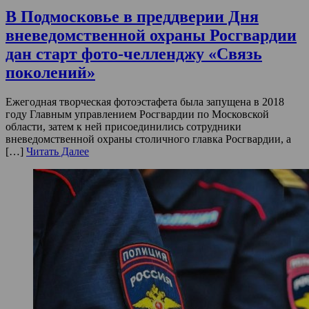
В Подмосковье в преддверии Дня
вневедомственной охраны Росгвардии
дан старт фото-челленджу «Связь
поколений»
Ежегодная творческая фотоэстафета была запущена в 2018
году Главным управлением Росгвардии по Московской
области, затем к ней присоединились сотрудники
вневедомственной охраны столичного главка Росгвардии, а
[…]
Читать Далее