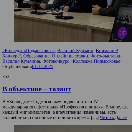
«Колледж «Подмосковье»
,
Василий Кузьмин
,
Внимание!
Конкурс!
,
Образование
,
Онлайн выставки
,
Фото-выставки
Василия Кузьмина
,
Фотоконкурс «Колледжа Подмосковье»
Опубликовано
01.12.2025
353
В объективе – талант
В «Колледже «Подмосковье» подвели итоги IV
международного фестиваля «Профессия в лицах». В мире, где
каждый миг мимолетен, а впечатления изменчивы, есть
волшебники, способные остановить время. […]
Читать Далее