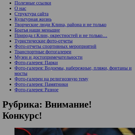
Полезные ссылки
О нас
Структура сайта
Культурная жизнь
Творческие люди Клина, района и не только
Братья наши меньшие
Природа г.Клин, окрестностей и не только…
Туристические фото-отчеты
Фото-отчеты спортивных мероприятий
Транспортные фотогалереи
Музеи и достопримечательности
Фото-галерея: Парки
Фото-галерея: Водоемы, набережные, пляжи, фонтаны и
мосты
Фото-галереи на религиозную тему
Фото-галерея: Памятники
Фото-галерея: Разное
Рубрика:
Внимание!
Конкурс!