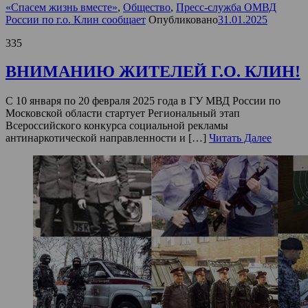
«Спасем жизнь вместе»
,
Общество
,
Пресс-служба ОМВД
России по г.о. Клин сообщает
Опубликовано
31.01.2025
335
ВНИМАНИЮ ЖИТЕЛЕЙ Г.О. КЛИН!
С 10 января по 20 февраля 2025 года в ГУ МВД России по
Московской области стартует Региональный этап
Всероссийского конкурса социальной рекламы
антинаркотической направленности и […]
Читать Далее