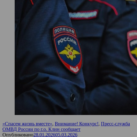
«Спасем жизнь вместе»
,
Внимание! Конкурс!
,
Пресс-служба
ОМВД России по г.о. Клин сообщает
Опубликовано
28.01.2026
05.03.2026