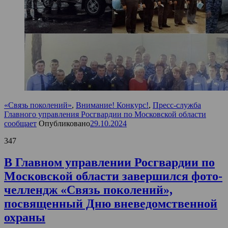
«Связь поколений»
,
Внимание! Конкурс!
,
Пресс-служба
Главного управления Росгвардии по Московской области
сообщает
Опубликовано
29.10.2024
347
В Главном управлении Росгвардии по
Московской области завершился фото-
челлендж «Связь поколений»,
посвященный Дню вневедомственной
охраны