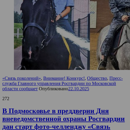
«Связь поколений»
,
Внимание! Конкурс!
,
Общество
,
Пресс-
служба Главного управления Росгвардии по Московской
области сообщает
Опубликовано
22.10.2025
272
В Подмосковье в преддверии Дня
вневедомственной охраны Росгвардии
дан старт фото-челленджу «Связь