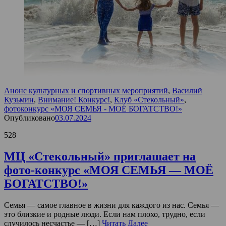
Анонс культурных и спортивных мероприятий
,
Василий
Кузьмин
,
Внимание! Конкурс!
,
Клуб «Стекольный»
,
фотоконкурс «МОЯ СЕМЬЯ - МОЁ БОГАТСТВО!»
Опубликовано
03.07.2024
528
МЦ «Стекольный» приглашает на
фото-конкурс «МОЯ СЕМЬЯ — МОЁ
БОГАТСТВО!»
Семья — самое главное в жизни для каждого из нас. Семья —
это близкие и родные люди. Если нам плохо, трудно, если
случилось несчастье — […]
Читать Далее