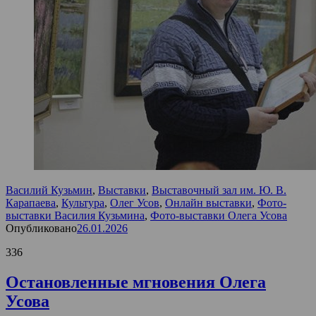
Василий Кузьмин
,
Выставки
,
Выставочный зал им. Ю. В.
Карапаева
,
Культура
,
Олег Усов
,
Онлайн выставки
,
Фото-
выставки Василия Кузьмина
,
Фото-выставки Олега Усова
Опубликовано
26.01.2026
336
Остановленные мгновения Олега
Усова