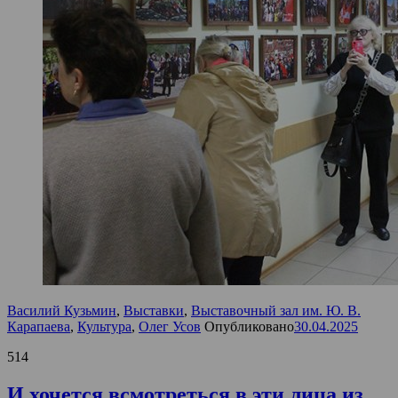
Василий Кузьмин
,
Выставки
,
Выставочный зал им. Ю. В.
Карапаева
,
Культура
,
Олег Усов
Опубликовано
30.04.2025
514
И хочется всмотреться в эти лица из