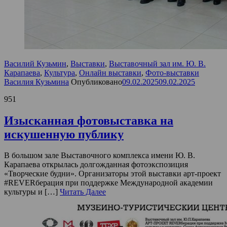
Василий Кузьмин
,
Выставки
,
Выставочный зал им. Ю. В.
Карапаева
,
Культура
,
Онлайн выставки
,
Фото-выставки
Василия Кузьмина
Опубликовано
09.02.2025
09.02.2025
951
Изысканная фотовыставка на
искушенную публику
В большом зале Выставочного комплекса имени Ю. В.
Карапаева открылась долгожданная фотоэкспозиция
«Творческие будни». Организаторы этой выставки арт-проект
#REVERберация при поддержке Международной академии
культуры и […]
Читать Далее