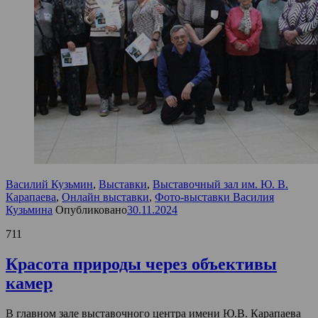
Василий Кузьмин
,
Выставки
,
Выставочный зал им. Ю. В.
Карапаева
,
Онлайн выставки
,
Фото-выставки Василия
Кузьмина
Опубликовано
30.11.2024
711
Красота природы через объективы
камер
В главном зале выставочного центра имени Ю.В. Карапаева