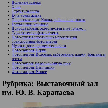
Полезные ссылки
О нас
Структура сайта
Культурная жизнь
Творческие люди Клина, района и не только
Братья наши меньшие
Природа г.Клин, окрестностей и не только…
Туристические фото-отчеты
Фото-отчеты спортивных мероприятий
Транспортные фотогалереи
Музеи и достопримечательности
Фото-галерея: Парки
Фото-галерея: Водоемы, набережные, пляжи, фонтаны и
мосты
Фото-галереи на религиозную тему
Фото-галерея: Памятники
Фото-галерея: Разное
Рубрика:
Выставочный зал
им. Ю. В. Карапаева