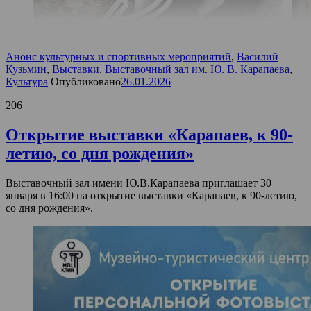
Анонс культурных и спортивных мероприятий
,
Василий
Кузьмин
,
Выставки
,
Выставочный зал им. Ю. В. Карапаева
,
Культура
Опубликовано
26.01.2026
206
Открытие выставки «Карапаев, к 90-
летию, со дня рождения»
Выставочный зал имени Ю.В.Карапаева приглашает 30
января в 16:00 на открытие выставки «Карапаев, к 90-летию,
со дня рождения».