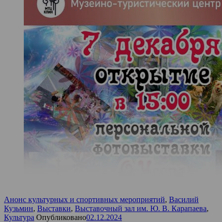
Анонс культурных и спортивных мероприятий
,
Василий
Кузьмин
,
Выставки
,
Выставочный зал им. Ю. В. Карапаева
,
Культура
Опубликовано
02.12.2024