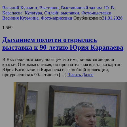
Василий Кузьмин
,
Выставки
,
Выставочный зал им. Ю. В.
Карапаева
,
Культура
,
Онлайн выставки
,
Фото-выставки
Василия Кузьмина
,
Фото-зарисовки
Опубликовано
31.01.2026
1 569
Дыханием полотен открылась
выставка к 90-летию Юрия Карапаева
В Выставочном зале, носящем его имя, вновь заговорили
краски. Открылась тихая, но пронзительная выставка картин
Юрия Васильевича Карапаева из семейной коллекции,
приуроченная к 90-летию со […]
Читать Далее