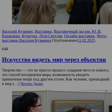
Василий Кузьмин
,
Выставки
,
Выставочный зал им. Ю. В.
Карапаева
,
Культура
,
Лёля Светлая
,
Онлайн выставки
,
Фото-
выставки Василия Кузьмина
Опубликовано
11.02.2025
648
Искусство видеть мир через объектив
Творчество — это не просто процесс создания чего-то нового,
это способ восприятия мира, возможность увидеть
привычные вещи под другим углом. Как человек, пришедший
в мир […]
Читать Далее