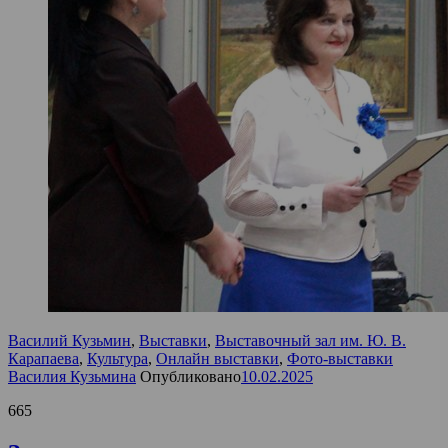
Василий Кузьмин
,
Выставки
,
Выставочный зал им. Ю. В.
Карапаева
,
Культура
,
Онлайн выставки
,
Фото-выставки
Василия Кузьмина
Опубликовано
10.02.2025
665