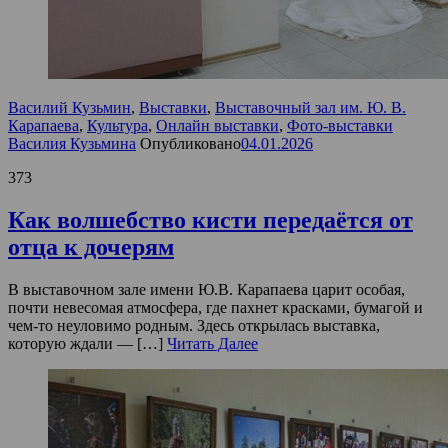
Василий Кузьмин
,
Выставки
,
Выставочный зал им. Ю. В.
Карапаева
,
Культура
,
Онлайн выставки
,
Фото-выставки
Василия Кузьмина
Опубликовано
04.01.2026
373
Как волшебство кисти передаётся от
отца к дочерям
В выставочном зале имени Ю.В. Карапаева царит особая,
почти невесомая атмосфера, где пахнет красками, бумагой и
чем-то неуловимо родным. Здесь открылась выставка,
которую ждали — […]
Читать Далее