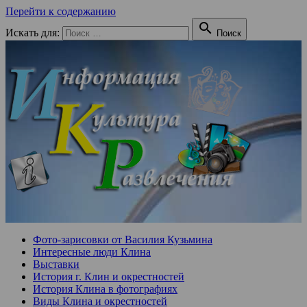
Перейти к содержанию

Искать для:
Поиск
Фото-зарисовки от Василия Кузьмина
Интересные люди Клина
Выставки
История г. Клин и окрестностей
История Клина в фотографиях
Виды Клина и окрестностей