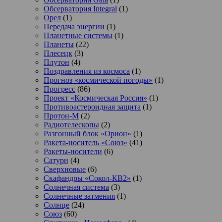
Обсерватория Integral
(1)
Орел
(1)
Передача энергии
(1)
Планетные системы
(1)
Планеты
(22)
Плесецк
(3)
Плутон
(4)
Поздравления из космоса
(1)
Прогноз «космической погоды»
(1)
Прогресс
(86)
Проект «Космическая Россия»
(1)
Противоастероидная защита
(1)
Протон-М
(2)
Радиотелескопы
(2)
Разгонный блок «Орион»
(1)
Ракета-носитель «Союз»
(41)
Ракеты-носители
(6)
Сатурн
(4)
Сверхновые
(6)
Скафандры «Сокол-КВ2»
(1)
Солнечная система
(3)
Солнечные затмения
(1)
Солнце
(24)
Союз
(60)