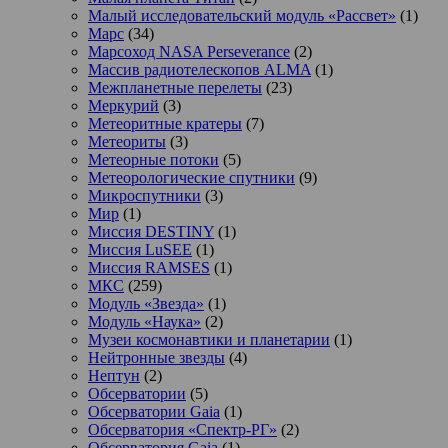
Малый исследовательский модуль «Рассвет»
(1)
Марс
(34)
Марсоход NASA Perseverance
(2)
Массив радиотелескопов ALMA
(1)
Межпланетные перелеты
(23)
Меркурий
(3)
Метеоритные кратеры
(7)
Метеориты
(3)
Метеорные потоки
(5)
Метеорологические спутники
(9)
Микроспутники
(3)
Мир
(1)
Миссия DESTINY
(1)
Миссия LuSEE
(1)
Миссия RAMSES
(1)
МКС
(259)
Модуль «Звезда»
(1)
Модуль «Наука»
(2)
Музеи космонавтики и планетарии
(1)
Нейтронные звезды
(4)
Нептун
(2)
Обсерватории
(5)
Обсерватории Gaia
(1)
Обсерватория «Спектр-РГ»
(2)
Обсерватория Gaia
(1)