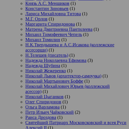
Князь А.С. Меншиков
(1)
Константин Зиновьев
(1)
Лариса Михайловна Титова
(1)
М.Г. Орлов
(1)
Маргарита Спиридонова
(1)
Матрена Дмитриевна Пантилеева
(1)
Михаил Тимофеевич Чепель
(1)
Михаил Томилин
(1)
Н.К.Твердышева и А.С.Исакова (коллежские
ассесорши)
(1)
Н.Телешев (писатель)
(1)
Надежда Николаевна Ефимова
(3)
Надежда Шубина
(1)
Николай Жежеренко
(1)
Николай Львов (архитектор-самоучка)
(1)
Николай Мартынович Боффе
(1)
Николай Михайлович Юрьев (коллежский
асессор)
(1)
Николай Цыганков
(1)
Олег Спиридонов
(1)
Ольга Варламова
(1)
Петр Ильич Чайковский
(2)
Раиса Дроздова
(1)
Святейший Патриарх Московсковский и всея Руси
Алексий II
(1)