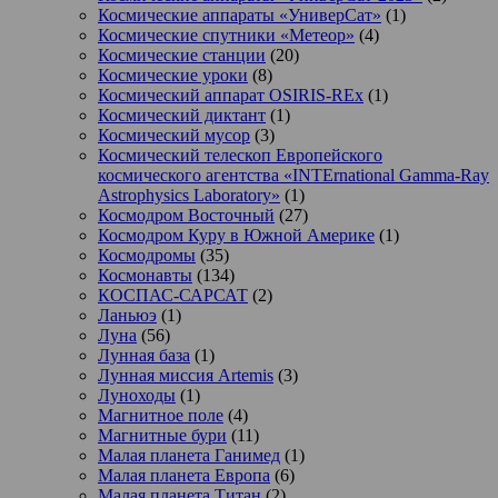
Космические аппараты «УниверСат»
(1)
Космические спутники «Метеор»
(4)
Космические станции
(20)
Космические уроки
(8)
Космический аппарат OSIRIS-REx
(1)
Космический диктант
(1)
Космический мусор
(3)
Космический телескоп Европейского
космического агентства «INTErnational Gamma-Ray
Astrophysics Laboratory»
(1)
Космодром Восточный
(27)
Космодром Куру в Южной Америке
(1)
Космодромы
(35)
Космонавты
(134)
КОСПАС-САРСАТ
(2)
Ланьюэ
(1)
Луна
(56)
Лунная база
(1)
Лунная миссия Artemis
(3)
Луноходы
(1)
Магнитное поле
(4)
Магнитные бури
(11)
Малая планета Ганимед
(1)
Малая планета Европа
(6)
Малая планета Титан
(2)