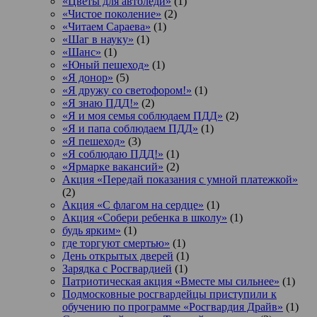
«Цветы для автоледи»
(1)
«Чистое поколение»
(2)
«Читаем Сараева»
(1)
«Шаг в науку»
(1)
«Шанс»
(1)
«Юный пешеход»
(1)
«Я донор»
(5)
«Я дружу со светофором!»
(1)
«Я знаю ПДД!»
(2)
«Я и моя семья соблюдаем ПДД»
(2)
«Я и папа соблюдаем ПДД»
(1)
«Я пешеход»
(3)
«Я соблюдаю ПДД!»
(1)
«Ярмарке вакансий»
(2)
Акция «Передай показания с умной платежкой»
(2)
Акция «С флагом на сердце»
(1)
Акция «Собери ребенка в школу»
(1)
будь ярким»
(1)
где торгуют смертью»
(1)
День открытых дверей
(1)
Зарядка с Росгвардией
(1)
Патриотическая акция «Вместе мы сильнее»
(1)
Подмосковные росгвардейцы приступили к
обучению по программе «Росгвардия Драйв»
(1)