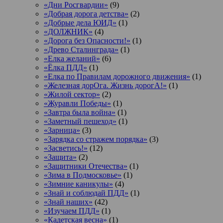
«Дни Росгвардии»
(9)
«Добрая дорога детства»
(2)
«Добрые дела ЮИД»
(1)
«ДОЛЖНИК»
(4)
«Дорога без Опасности!»
(1)
«Древо Сталинграда»
(1)
«Елка желаний»
(6)
«Ёлка ПДД»
(1)
«Елка по Правилам дорожного движения»
(1)
«Железная дорОга. Жизнь дорогА!»
(1)
«Жилой сектор»
(2)
«Журавли Победы»
(1)
«Завтра была война»
(1)
«Заметный пешеход»
(1)
«Зарница»
(3)
«Зарядка со стражем порядка»
(3)
«Засветись!»
(12)
«Защита»
(2)
«Защитники Отечества»
(1)
«Зима в Подмосковье»
(1)
«Зимние каникулы»
(4)
«Знай и соблюдай ПДД»
(1)
«Знай наших»
(42)
«Изучаем ПДД»
(1)
«Кадетская весна»
(1)