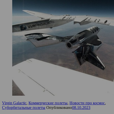
Virgin Galactic
,
Коммерческие полеты
,
Новости про космос
,
Суборбитальные полеты
Опубликовано
08.10.2023