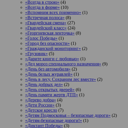
«Всегда в строю»
(4)
«Всегда в форме»
(10)
«Вспомним всех поименно»
(1)
«Встречная полоса»
(8)
«Гвардейская смена»
(27)
«Гвардейский класс»
(24)
«Георгиевская ленточка»
(8)
«Голос Победы»
(1)
«Город без опасности»
(1)
«Гражданский мониторинг»
(2)
«Грузовик»
(5)
«Дарите книги с любовью»
(1)
«Дед мороз специального назначения»
(9)
«День без автомобиля»
(2)
«День белых журавлей»
(1)
«День в лесу. Сохраним лес вместе»
(2)
«День добрых дел»
(2)
«День открытых дверей»
(6)
«День памяти жертв ДТП»
(1)
«Дерево добра»
(4)
«Дети России»
(3)
«Детское кресло
(7)
«Детям Подмосковья – безопасные дороги»
(2)
«Детям-безопасные дороги!»
(1)
«Диктант Победы»
(3)