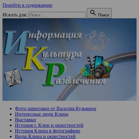
Перейти к содержанию

Искать для:
Поиск
Фото-зарисовки от Василия Кузьмина
Интересные люди Клина
Выставки
История г. Клин и окрестностей
История Клина в фотографиях
Виды Клина и окрестностей