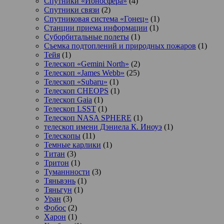
Спутники «Ионосфера»
(4)
Спутники связи
(2)
Спутниковая система «Гонец»
(1)
Станции приема информации
(1)
Суборбитальные полеты
(1)
Съемка подтоплений и природных пожаров
(1)
Тейя
(1)
Телескоп «Gemini North»
(2)
Телескоп «James Webb»
(25)
Телескоп «Subaru»
(1)
Телескоп CHEOPS
(1)
Телескоп Gaia
(1)
Телескоп LSST
(1)
Телескоп NASA SPHERE
(1)
телескоп имени Дэниела К. Иноуэ
(1)
Телескопы
(11)
Темные карлики
(1)
Титан
(3)
Тритон
(1)
Туманнности
(3)
Тяньвэнь
(1)
Тяньгун
(1)
Уран
(3)
Фобос
(2)
Харон
(1)