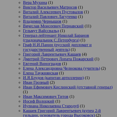
Вера Мухина
(1)
Виктор Васильевич Матросов
(1)
Виталий Алексеевич Пустовалов
(1)
Виталий Павлович Лагутенко
(1)
Владимир Чернышов
(1)
Вячеслав Моисеевич Пернавский
(11)
Гельмут Вайссвальд
(1)
Генерал-лейтенант Николай Баранов
(градоначальник С.Петербурга)
(1)
Граф Н.И.Панин (русский дипломат и
государственный деятель)
(1)
Григорий Лаврентьевич Кашаев
(4)
Дмитрий Петрович Лопата Пожарский
(1)
Евгений Виноградов
(1)
Елена Александровна Челнокова (учитель)
(2)
Елена Таужнянская
(1)
И.Я.Блудов (капитан артиллерии)
(1)
Иван Грозный
(2)
Иван Ефимович Кислинский (отставной генерал)
(1)
Иван Максимович Титов
(1)
Иосиф Волоцкий
(1)
Иулиана Николаевна Стародуб
(1)
Кашаев Григорий Лаврентьевич (купец 2-й
гильдии, основатель города Высоковск)
(2)