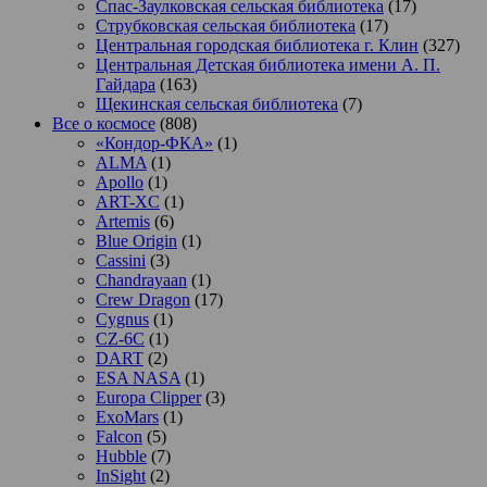
Спас-Заулковская сельская библиотека
(17)
Струбковская сельская библиотека
(17)
Центральная городская библиотека г. Клин
(327)
Центральная Детская библиотека имени А. П.
Гайдара
(163)
Щекинская сельская библиотека
(7)
Все о космосе
(808)
«Кондор-ФКА»
(1)
ALMA
(1)
Apollo
(1)
ART-XC
(1)
Artemis
(6)
Blue Origin
(1)
Cassini
(3)
Chandrayaan
(1)
Crew Dragon
(17)
Cygnus
(1)
CZ-6C
(1)
DART
(2)
ESA NASA
(1)
Europa Clipper
(3)
ExoMars
(1)
Falcon
(5)
Hubble
(7)
InSight
(2)