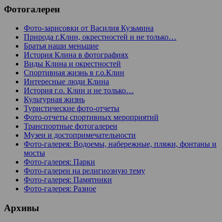
Фотогалереи
Фото-зарисовки от Василия Кузьмина
Природа г.Клин, окрестностей и не только…
Братья наши меньшие
История Клина в фотографиях
Виды Клина и окрестностей
Спортивная жизнь в г.о.Клин
Интересные люди Клина
История г.о. Клин и не только…
Культурная жизнь
Туристические фото-отчеты
Фото-отчеты спортивных мероприятий
Транспортные фотогалереи
Музеи и достопримечательности
Фото-галерея: Водоемы, набережные, пляжи, фонтаны и
мосты
Фото-галерея: Парки
Фото-галереи на религиозную тему
Фото-галерея: Памятники
Фото-галерея: Разное
Архивы