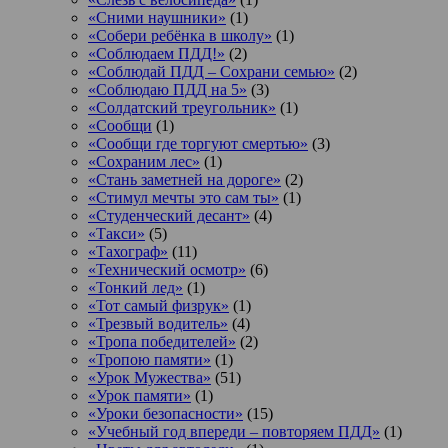
«Сними наушники»
(1)
«Собери ребёнка в школу»
(1)
«Соблюдаем ПДД!»
(2)
«Соблюдай ПДД – Сохрани семью»
(2)
«Соблюдаю ПДД на 5»
(3)
«Солдатский треугольник»
(1)
«Сообщи
(1)
«Сообщи где торгуют смертью»
(3)
«Сохраним лес»
(1)
«Стань заметней на дороге»
(2)
«Стимул мечты это сам ты»
(1)
«Студенческий десант»
(4)
«Такси»
(5)
«Тахограф»
(11)
«Технический осмотр»
(6)
«Тонкий лед»
(1)
«Тот самый физрук»
(1)
«Трезвый водитель»
(4)
«Тропа победителей»
(2)
«Тропою памяти»
(1)
«Урок Мужества»
(51)
«Урок памяти»
(1)
«Уроки безопасности»
(15)
«Учебный год впереди – повторяем ПДД»
(1)