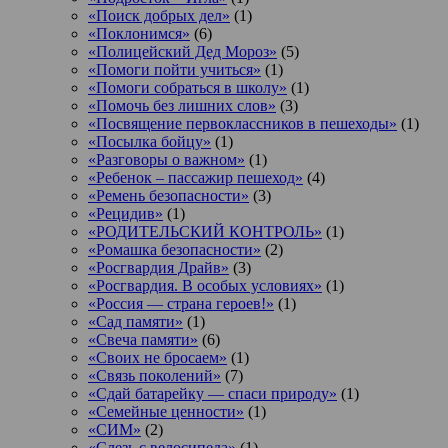
«Поиск добрых дел»
(1)
«Поклонимся»
(6)
«Полицейский Дед Мороз»
(5)
«Помоги пойти учиться»
(1)
«Помоги собраться в школу»
(1)
«Помочь без лишних слов»
(3)
«Посвящение первоклассников в пешеходы»
(1)
«Посылка бойцу»
(1)
«Разговоры о важном»
(1)
«Ребенок – пассажир пешеход»
(4)
«Ремень безопасности»
(3)
«Рецидив»
(1)
«РОДИТЕЛЬСКИЙ КОНТРОЛЬ»
(1)
«Ромашка безопасности»
(2)
«Росгвардия Драйв»
(3)
«Росгвардия. В особых условиях»
(1)
«Россия — страна героев!»
(1)
«Сад памяти»
(1)
«Свеча памяти»
(6)
«Своих не бросаем»
(1)
«Связь поколений»
(7)
«Сдай батарейку — спаси природу»
(1)
«Семейные ценности»
(1)
«СИМ»
(2)
«Слезь с велосипеда»
(1)