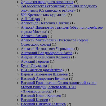
2 дивизия народного ополчения
(3)
2-й Московская стрелковая дивизия народного
ополчения (Сталинского района)
(1)
800 Кремлевских курсантов
(3)
А.П.Гайдар
(1)
Александр Петрович Шлягин
(1)
Алексей Данилович Татищев (обер-полицмейстер
города Москвы)
(1)
Алексей Замков
(1)
Алексей Михайлович Пустовалов (герой
Советского союза)
(1)
Алексей Николаевич Чернышов
(1)
Анатолий Владимирович Засов
(1)
Андрей Михайлович Колычев
(1)
Аркадий Гордеев
(1)
Булат Окуджава
(1)
В.И.Баженов (архитектор)
(1)
Варлам Тихонович Шаламов
(1)
Василий Андреевич Беликов
(1)
Василий Григорьевич Орлов (клинский купец
второй гильдии, основатель ПАО
«Химлаборприбор)
(1)
Василий Ильич Корнеев
(1)
Василий Карпов
(1)
Василий Никитич Татищев
(2)