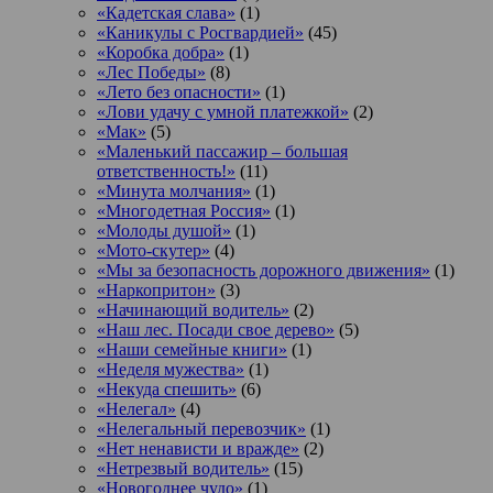
«Кадетская слава»
(1)
«Каникулы с Росгвардией»
(45)
«Коробка добра»
(1)
«Лес Победы»
(8)
«Лето без опасности»
(1)
«Лови удачу с умной платежкой»
(2)
«Мак»
(5)
«Маленький пассажир – большая
ответственность!»
(11)
«Минута молчания»
(1)
«Многодетная Россия»
(1)
«Молоды душой»
(1)
«Мото-скутер»
(4)
«Мы за безопасность дорожного движения»
(1)
«Наркопритон»
(3)
«Начинающий водитель»
(2)
«Наш лес. Посади свое дерево»
(5)
«Наши семейные книги»
(1)
«Неделя мужества»
(1)
«Некуда спешить»
(6)
«Нелегал»
(4)
«Нелегальный перевозчик»
(1)
«Нет ненависти и вражде»
(2)
«Нетрезвый водитель»
(15)
«Новогоднее чудо»
(1)