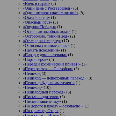
«Ночь в парке»
(2)
«Один день с Росгвардией»
(5)
«Один щелчок спасает жизнь!»
(8)
«Окна России»
(1)
«Опасный груз»
(3)
«Оружие Победы»
(1)
«Оставь автомобиль дома»
(1)
«Осторожно, тонкий лед»
(2)
«От сердца к сердцу»
(17)
«Отчизны славные сыны»
(1)
«Память поколений»
(1)
«Парад у дома ветерана»
(1)
«Парта героя»
(4)
«Передай космический привет!»
(1)
«Перекресток — Светофор»
(3)
«Пешеход
(3)
«Пешеход — пешеходный переход»
(3)
«Пешеход будь внимателен!»
(1)
«Пешеход»
(10)
«Пешеходный переход»
(6)
«Письмо водителю»
(3)
«Письмо защитнику»
(1)
«По дороге в школу – безопасно!»
(1)
«По примеру Отца»
(1)
«Подросток ‒ Игла»
(1)