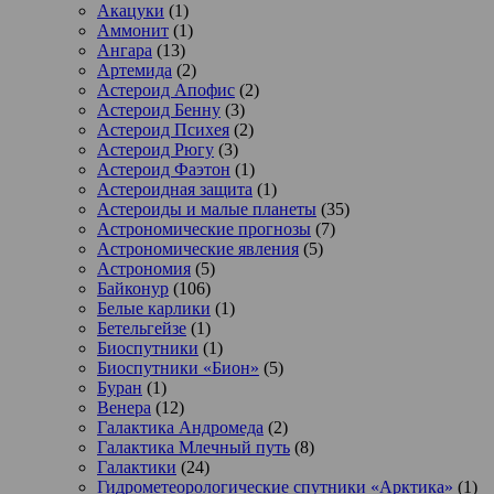
Акацуки
(1)
Аммонит
(1)
Ангара
(13)
Артемида
(2)
Астероид Апофис
(2)
Астероид Бенну
(3)
Астероид Психея
(2)
Астероид Рюгу
(3)
Астероид Фаэтон
(1)
Астероидная защита
(1)
Астероиды и малые планеты
(35)
Астрономические прогнозы
(7)
Астрономические явления
(5)
Астрономия
(5)
Байконур
(106)
Белые карлики
(1)
Бетельгейзе
(1)
Биоспутники
(1)
Биоспутники «Бион»
(5)
Буран
(1)
Венера
(12)
Галактика Андромеда
(2)
Галактика Млечный путь
(8)
Галактики
(24)
Гидрометеорологические спутники «Арктика»
(1)