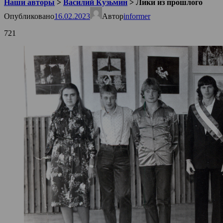
Наши авторы
>
Василий Кузьмин
>
Лики из прошлого
Опубликовано
16.02.2023
Автор
informer
721