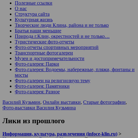
Полезные ссылки
О нас
Структура сайта
Культурная жизнь
Творческие люди Клина, района и не только
Братья наши меньшие
Природа г.Клин, окрестностей и не только…
Туристические фото-отчеты
Фото-отчеты спортивных мероприятий
Транспортные фотогалереи
Музеи и достопримечательности
Фото-галерея: Парки
Фото-галерея: Водоемы, набережные, пляжи, фонтаны и
мосты
Фото-галереи на религиозную тему
Фото-галерея: Памятники
Фото-галерея: Разное
Василий Кузьмин
,
Онлайн выставки
,
Старые фотографии
,
Фото-выставки Василия Кузьмина
Лики из прошлого
Информация, культура, развлечения (infoce-klin.ru)
>