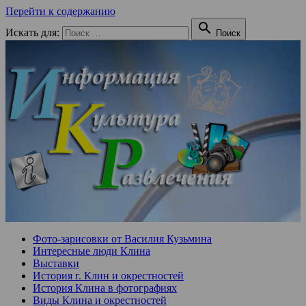
Перейти к содержанию

Искать для:
Поиск
Фото-зарисовки от Василия Кузьмина
Интересные люди Клина
Выставки
История г. Клин и окрестностей
История Клина в фотографиях
Виды Клина и окрестностей