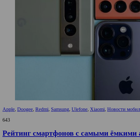
Apple
,
Doogee
,
Redmi
,
Samsung
,
Ulefone
,
Xiaomi
,
Новости мобил
643
Рейтинг смартфонов с самыми ёмкими