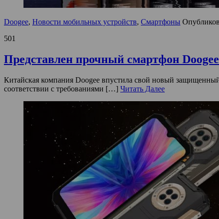
Doogee
,
Новости мобильных устройств
,
Смартфоны
Опублико
501
Представлен прочный смартфон Doogee 
Китайская компания Doogee впустила свой новый защищенный 
соответствии с требованиями […]
Читать Далее