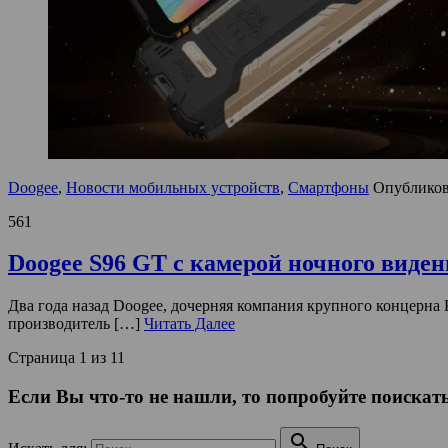
Doogee
,
Новости мобильных устройств
,
Смартфоны
Опублико
561
Doogee S96 GT с камерой ночного виден
Два года назад Doogee, дочерняя компания крупного концерна 
производитель […]
Читать Далее
Страница 1 из 1
1
Если Вы что-то не нашли, то попробуйте поискать
