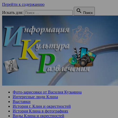
Перейти к содержанию

Искать для:
Поиск
Фото-зарисовки от Василия Кузьмина
Интересные люди Клина
Выставки
История г. Клин и окрестностей
История Клина в фотографиях
Виды Клина и окрестностей