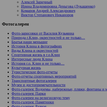
Алексей Заричный
Ирина Владимировна Деньгова (Лукашенко)
Комаров Андрей Александрович
Виктор Степанович Никаноров
Фотогалереи
Фото-зарисовки от Василия Кузьмина
Природа г.Клин, окрестностей и не только…
Братья наши меньшие
История Клина в фотографиях
Виды Клина и окрестностей
Спортивная жизнь в г.о.Клин
Интересные люди Клина
История г.о. Клин и не только…
Культурная жизнь
Туристические фото-отчеты
Фото-отчеты спортивных мероприятий
Транспортные фотогалереи
Музеи и достопримечательности
Фото-галерея: Водоемы, набережные, пляжи, фонтаны и 
Фото-галерея: Парки
Фото-галереи на религиозную тему
Фото-галерея: Памятники
Фото-галерея: Разное